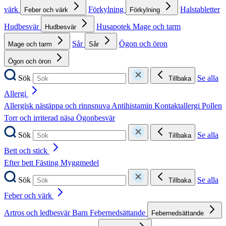
värk
Förkylning
Halstabletter
Feber och värk
Förkylning
Hudbesvär
Husapotek
Mage och tarm
Hudbesvär
Sår
Ögon och öron
Mage och tarm
Sår
Ögon och öron
Sök
Se alla
Tillbaka
Allergi
Allergisk nästäppa och rinnsnuva
Antihistamin
Kontaktallergi
Pollen
Torr och irriterad näsa
Ögonbesvär
Sök
Se alla
Tillbaka
Bett och stick
Efter bett
Fästing
Myggmedel
Sök
Se alla
Tillbaka
Feber och värk
Artros och ledbesvär
Barn
Febernedsättande
Febernedsättande