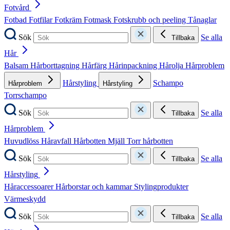
Fotvård
Fotbad
Fotfilar
Fotkräm
Fotmask
Fotskrubb och peeling
Tånaglar
Sök
Se alla
Tillbaka
Hår
Balsam
Hårborttagning
Hårfärg
Hårinpackning
Hårolja
Hårproblem
Hårstyling
Schampo
Hårproblem
Hårstyling
Torrschampo
Sök
Se alla
Tillbaka
Hårproblem
Huvudlöss
Håravfall
Hårbotten
Mjäll
Torr hårbotten
Sök
Se alla
Tillbaka
Hårstyling
Håraccessoarer
Hårborstar och kammar
Stylingprodukter
Värmeskydd
Sök
Se alla
Tillbaka