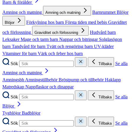
Barn & förälder
Amning och matning
Barnrummet
Blöjor
Amning och matning
Förkylning hos barn
Första tiden med bebis
Graviditet
Blöjor
och förlossning
Hudvård barn
Graviditet och förlossning
Leksaker
Mage och tarm barn
Nappar och bitringar
Solglasögon
barn
Tandvård för barn
Tvätt och rengöring barn
UV-kläder
Vitaminer för barn
Värk och feber hos barn
Sök
Se alla
Tillbaka
Amning och matning
Amningsbh
Amningstillbehör
Bröstpump och tillbehör
Haklapp
Matredskap
Nappflaskor och dinappar
Sök
Se alla
Tillbaka
Blöjor
Tygblöjor
Badblöjor
Sök
Se alla
Tillbaka