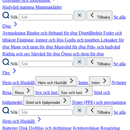
Graviditet och förlossning
Hudvård mamma
Mammakläder
Sök
Se alla
Tillbaka
Djur
Avmaskning
Bindor och förband för djur
Djurtillbehör
Foder och
tillskott
Fästingar, loppor och löss
Godis och tuggben
Leksaker för
djur
Mage och tarm för djur
Munvård för djur
Päls- och hudvård
Rädsla och oro
Sårvård för djur
Ögon och öron för djur
Sök
Se alla
Tillbaka
Fler
Hem och Hushåll
Intim
Nyheter
Hem och Hushåll
Intim
Resa
Sex och lust
Stöd och
Resa
Sex och lust
hjälpmedel
Tester (PPE) och provtagning
Stöd och hjälpmedel
Sök
Se alla
Tillbaka
Hem och Hushåll
Batterier
Disk
Doftljus och doftpinnar
Krisberedskap
Rengöring