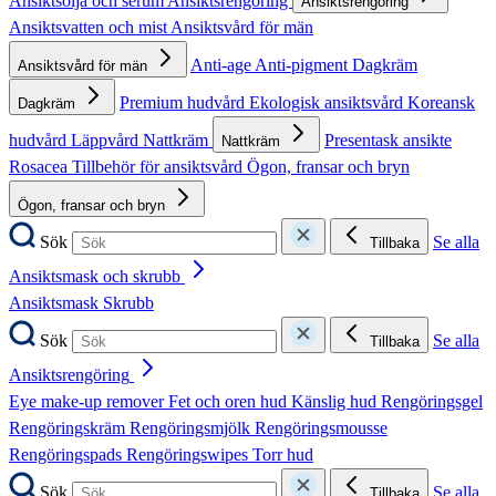
Ansiktsolja och serum
Ansiktsrengöring
Ansiktsrengöring
Ansiktsvatten och mist
Ansiktsvård för män
Anti-age
Anti-pigment
Dagkräm
Ansiktsvård för män
Premium hudvård
Ekologisk ansiktsvård
Koreansk
Dagkräm
hudvård
Läppvård
Nattkräm
Presentask ansikte
Nattkräm
Rosacea
Tillbehör för ansiktsvård
Ögon, fransar och bryn
Ögon, fransar och bryn
Sök
Se alla
Tillbaka
Ansiktsmask och skrubb
Ansiktsmask
Skrubb
Sök
Se alla
Tillbaka
Ansiktsrengöring
Eye make-up remover
Fet och oren hud
Känslig hud
Rengöringsgel
Rengöringskräm
Rengöringsmjölk
Rengöringsmousse
Rengöringspads
Rengöringswipes
Torr hud
Sök
Se alla
Tillbaka