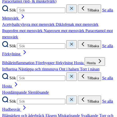
Paracetamol (led- & muskelvärk)
Sök
Se alla
Tillbaka
Mensvärk
Acetylsalicylsyra mot mensvärk
Diklofenak mot mensvärk
Ibuprofen mot mensvärk
Naproxen mot mensvärk
Paracetamol mot
mensvärk
Sök
Se alla
Tillbaka
Förkylning
Bihåleinflammation
Förebygger förkylning
Hosta
Hosta
Influensa
Nästäppa och rinnsnuva
Ont i halsen
Torr i näsan
Sök
Se alla
Tillbaka
Hosta
Hostdämpande
Slemlösande
Sök
Se alla
Tillbaka
Hudbesvär
Blåmärken och åderbråck
Eksem
Mjukgörande
Svalkande
Torr och