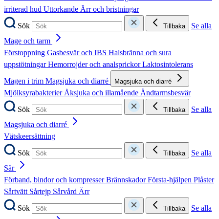
irriterad hud
Uttorkande
Ärr och bristningar
Sök
Se alla
Tillbaka
Mage och tarm
Förstoppning
Gasbesvär och IBS
Halsbränna och sura
uppstötningar
Hemorrojder och analsprickor
Laktosintolerans
Magen i trim
Magsjuka och diarré
Magsjuka och diarré
Mjölksyrabakterier
Åksjuka och illamående
Ändtarmsbesvär
Sök
Se alla
Tillbaka
Magsjuka och diarré
Vätskeersättning
Sök
Se alla
Tillbaka
Sår
Förband, bindor och kompresser
Brännskador
Första-hjälpen
Plåster
Sårtvätt
Sårtejp
Sårvård
Ärr
Sök
Se alla
Tillbaka