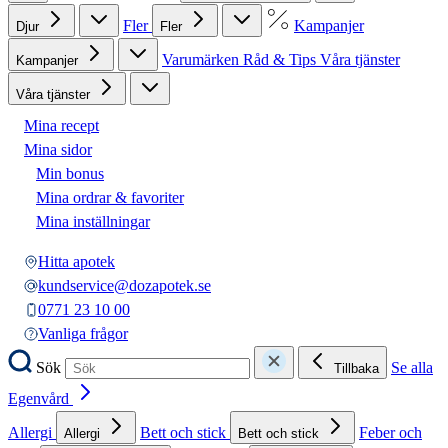
Fler
Kampanjer
Djur
Fler
Varumärken
Råd & Tips
Våra tjänster
Kampanjer
Våra tjänster
Mina recept
Mina sidor
Min bonus
Mina ordrar & favoriter
Mina inställningar
Hitta apotek
kundservice@dozapotek.se
0771 23 10 00
Vanliga frågor
Sök
Se alla
Tillbaka
Egenvård
Allergi
Bett och stick
Feber och
Allergi
Bett och stick