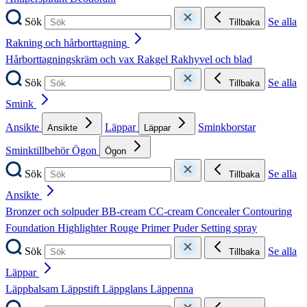
Sök
Se alla
Tillbaka
Rakning och hårborttagning
Hårborttagningskräm och vax
Rakgel
Rakhyvel och blad
Sök
Se alla
Tillbaka
Smink
Ansikte
Läppar
Sminkborstar
Ansikte
Läppar
Sminktillbehör
Ögon
Ögon
Sök
Se alla
Tillbaka
Ansikte
Bronzer och solpuder
BB-cream
CC-cream
Concealer
Contouring
Foundation
Highlighter
Rouge
Primer
Puder
Setting spray
Sök
Se alla
Tillbaka
Läppar
Läppbalsam
Läppstift
Läppglans
Läppenna