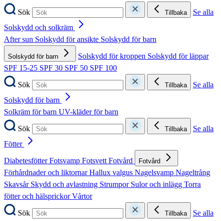
Sök
Se alla
Tillbaka
Solskydd och solkräm
After sun
Solskydd för ansikte
Solskydd för barn
Solskydd för kroppen
Solskydd för läppar
Solskydd för barn
SPF 15-25
SPF 30
SPF 50
SPF 100
Sök
Se alla
Tillbaka
Solskydd för barn
Solkräm för barn
UV-kläder för barn
Sök
Se alla
Tillbaka
Fötter
Diabetesfötter
Fotsvamp
Fotsvett
Fotvård
Fotvård
Förhårdnader och liktornar
Hallux valgus
Nagelsvamp
Nageltrång
Skavsår
Skydd och avlastning
Strumpor
Sulor och inlägg
Torra
fötter och hälsprickor
Vårtor
Sök
Se alla
Tillbaka