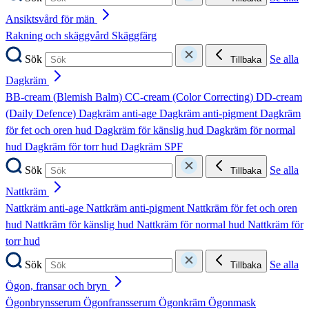
Ansiktsvård för män
Rakning och skäggvård
Skäggfärg
Sök
Se alla
Tillbaka
Dagkräm
BB-cream (Blemish Balm)
CC-cream (Color Correcting)
DD-cream
(Daily Defence)
Dagkräm anti-age
Dagkräm anti-pigment
Dagkräm
för fet och oren hud
Dagkräm för känslig hud
Dagkräm för normal
hud
Dagkräm för torr hud
Dagkräm SPF
Sök
Se alla
Tillbaka
Nattkräm
Nattkräm anti-age
Nattkräm anti-pigment
Nattkräm för fet och oren
hud
Nattkräm för känslig hud
Nattkräm för normal hud
Nattkräm för
torr hud
Sök
Se alla
Tillbaka
Ögon, fransar och bryn
Ögonbrynsserum
Ögonfransserum
Ögonkräm
Ögonmask