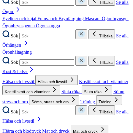
Sök
Se alla
Tillbaka
Ögon
Eyeliner och kajal
Frans- och Brynfärgning
Mascara
Ögonbrynsgel
Ögonbrynspenna
Ögonskugga
Sök
Se alla
Tillbaka
Örhängen
Öronhåltagning
Sök
Se alla
Tillbaka
Kost & hälsa
Hälsa och livsstil
Kosttillskott och vitaminer
Hälsa och livsstil
Sluta röka
Sömn,
Kosttillskott och vitaminer
Sluta röka
stress och oro
Träning
Sömn, stress och oro
Träning
Sök
Se alla
Tillbaka
Hälsa och livsstil
Hjärta och blodtryck
Mat och dryck
Mat och dryck