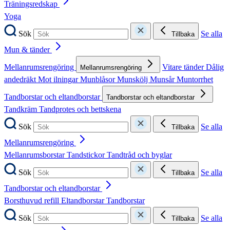
Träningsredskap
Yoga
Sök
Se alla
Tillbaka
Mun & tänder
Mellanrumsrengöring
Vitare tänder
Dålig
Mellanrumsrengöring
andedräkt
Mot ilningar
Munblåsor
Munskölj
Munsår
Muntorrhet
Tandborstar och eltandborstar
Tandborstar och eltandborstar
Tandkräm
Tandprotes och bettskena
Sök
Se alla
Tillbaka
Mellanrumsrengöring
Mellanrumsborstar
Tandstickor
Tandtråd och byglar
Sök
Se alla
Tillbaka
Tandborstar och eltandborstar
Borsthuvud refill
Eltandborstar
Tandborstar
Sök
Se alla
Tillbaka