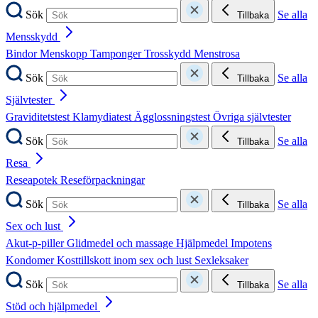
Sök
Se alla
Tillbaka
Mensskydd
Bindor
Menskopp
Tamponger
Trosskydd
Menstrosa
Sök
Se alla
Tillbaka
Självtester
Graviditetstest
Klamydiatest
Ägglossningstest
Övriga självtester
Sök
Se alla
Tillbaka
Resa
Reseapotek
Reseförpackningar
Sök
Se alla
Tillbaka
Sex och lust
Akut-p-piller
Glidmedel och massage
Hjälpmedel
Impotens
Kondomer
Kosttillskott inom sex och lust
Sexleksaker
Sök
Se alla
Tillbaka
Stöd och hjälpmedel