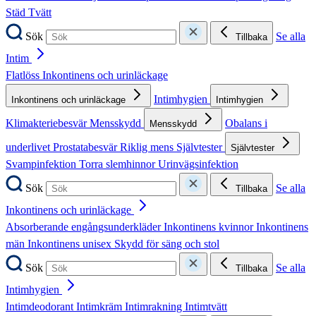
Städ
Tvätt
Sök
Se alla
Tillbaka
Intim
Flatlöss
Inkontinens och urinläckage
Intimhygien
Inkontinens och urinläckage
Intimhygien
Klimakteriebesvär
Mensskydd
Obalans i
Mensskydd
underlivet
Prostatabesvär
Riklig mens
Självtester
Självtester
Svampinfektion
Torra slemhinnor
Urinvägsinfektion
Sök
Se alla
Tillbaka
Inkontinens och urinläckage
Absorberande engångsunderkläder
Inkontinens kvinnor
Inkontinens
män
Inkontinens unisex
Skydd för säng och stol
Sök
Se alla
Tillbaka
Intimhygien
Intimdeodorant
Intimkräm
Intimrakning
Intimtvätt