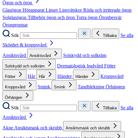
Ögon och öron
Glasögon
Hörapparat
Linser
Linsvätskor
Röda och irriterade ögon
Solglasögon
Tillbehör ögon och öron
Torra ögon
Öronbesvär
Öronproppar
Sök
Se alla
Tillbaka
Skönhet & kroppsvård
Ansiktsvård
Solskydd och solkräm
Ansiktsvård
Dermatologisk hudvård
Fötter
Solskydd och solkräm
Hår
Händer
Kroppsvård
Fötter
Hår
Händer
Smink
Tandblekning
Örhängen
Kroppsvård
Smink
Örhängen
Sök
Se alla
Tillbaka
Ansiktsvård
Akne
Ansiktsmask och skrubb
Ansiktsmask och skrubb