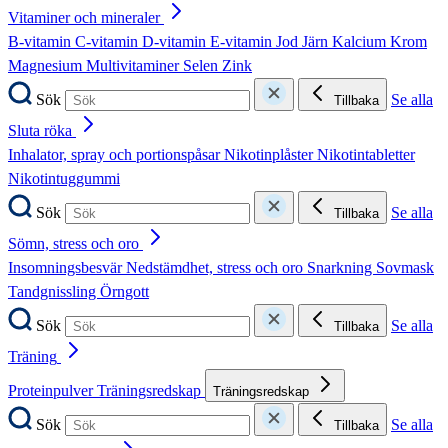
Vitaminer och mineraler
B-vitamin
C-vitamin
D-vitamin
E-vitamin
Jod
Järn
Kalcium
Krom
Magnesium
Multivitaminer
Selen
Zink
Sök
Se alla
Tillbaka
Sluta röka
Inhalator, spray och portionspåsar
Nikotinplåster
Nikotintabletter
Nikotintuggummi
Sök
Se alla
Tillbaka
Sömn, stress och oro
Insomningsbesvär
Nedstämdhet, stress och oro
Snarkning
Sovmask
Tandgnissling
Örngott
Sök
Se alla
Tillbaka
Träning
Proteinpulver
Träningsredskap
Träningsredskap
Sök
Se alla
Tillbaka