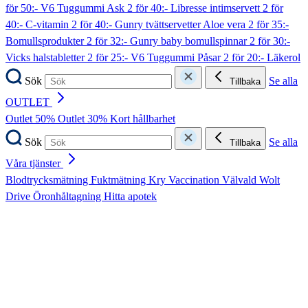
för 50:- V6 Tuggummi Ask
2 för 40:- Libresse intimservett
2 för
40:- C-vitamin
2 för 40:- Gunry tvättservetter Aloe vera
2 för 35:-
Bomullsprodukter
2 för 32:- Gunry baby bomullspinnar
2 för 30:-
Vicks halstabletter
2 för 25:- V6 Tuggummi Påsar
2 för 20:- Läkerol
Sök
Se alla
Tillbaka
OUTLET
Outlet 50%
Outlet 30%
Kort hållbarhet
Sök
Se alla
Tillbaka
Våra tjänster
Blodtrycksmätning
Fuktmätning
Kry
Vaccination
Välvald
Wolt
Drive
Öronhåltagning
Hitta apotek