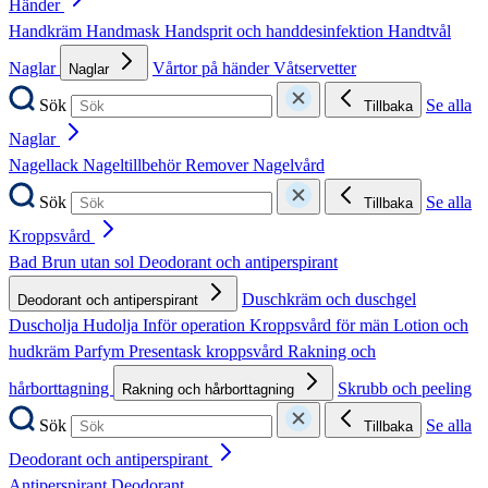
Händer
Handkräm
Handmask
Handsprit och handdesinfektion
Handtvål
Naglar
Vårtor på händer
Våtservetter
Naglar
Sök
Se alla
Tillbaka
Naglar
Nagellack
Nageltillbehör
Remover
Nagelvård
Sök
Se alla
Tillbaka
Kroppsvård
Bad
Brun utan sol
Deodorant och antiperspirant
Duschkräm och duschgel
Deodorant och antiperspirant
Duscholja
Hudolja
Inför operation
Kroppsvård för män
Lotion och
hudkräm
Parfym
Presentask kroppsvård
Rakning och
hårborttagning
Skrubb och peeling
Rakning och hårborttagning
Sök
Se alla
Tillbaka
Deodorant och antiperspirant
Antiperspirant
Deodorant