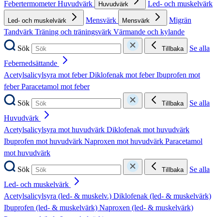
Febertermometer
Huvudvärk
Led- och muskelvärk
Huvudvärk
Mensvärk
Migrän
Led- och muskelvärk
Mensvärk
Tandvärk
Träning och träningsvärk
Värmande och kylande
Sök
Se alla
Tillbaka
Febernedsättande
Acetylsalicylsyra mot feber
Diklofenak mot feber
Ibuprofen mot
feber
Paracetamol mot feber
Sök
Se alla
Tillbaka
Huvudvärk
Acetylsalicylsyra mot huvudvärk
Diklofenak mot huvudvärk
Ibuprofen mot huvudvärk
Naproxen mot huvudvärk
Paracetamol
mot huvudvärk
Sök
Se alla
Tillbaka
Led- och muskelvärk
Acetylsalicylsyra (led- & muskelv.)
Diklofenak (led- & muskelvärk)
Ibuprofen (led- & muskelvärk)
Naproxen (led- & muskelvärk)