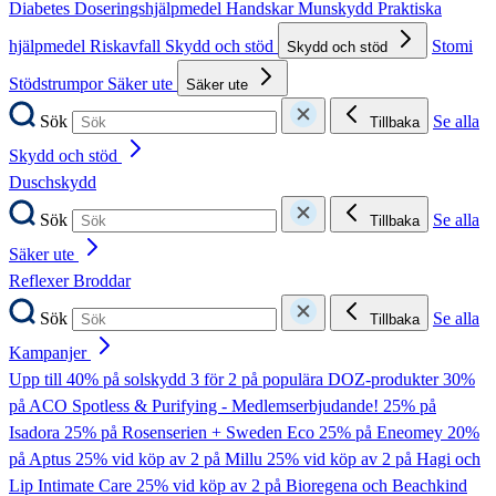
Diabetes
Doseringshjälpmedel
Handskar
Munskydd
Praktiska
hjälpmedel
Riskavfall
Skydd och stöd
Stomi
Skydd och stöd
Stödstrumpor
Säker ute
Säker ute
Sök
Se alla
Tillbaka
Skydd och stöd
Duschskydd
Sök
Se alla
Tillbaka
Säker ute
Reflexer
Broddar
Sök
Se alla
Tillbaka
Kampanjer
Upp till 40% på solskydd
3 för 2 på populära DOZ-produkter
30%
på ACO Spotless & Purifying - Medlemserbjudande!
25% på
Isadora
25% på Rosenserien + Sweden Eco
25% på Eneomey
20%
på Aptus
25% vid köp av 2 på Millu
25% vid köp av 2 på Hagi och
Lip Intimate Care
25% vid köp av 2 på Bioregena och Beachkind