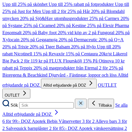
Upp till 25% på skönhet
Upp till 25% rabatt på fotprodukter
Upp till
25% på Just for Men
Upp till 2 för 25% på Hår
20% på Blomdahl
smycken
20% på Sjö&Hav utomhusprodukter
25% på Carmex
20%
på Systane
25% på Cicamed
20% på Kestine
25% på Elexir Pharma
Epsomsalt
20% på Baby foot
20% vid köp av 2 på Fungoral
20% på
Xylocain
20% på Geggamoja
20% på Dermaceutic
20% på Q+A
20% på Trixie
20% på Tiger Balsam
20% på Hylo
Upp till 20%
rabatt Nicotinell
15% på Revaxör
15% på Centaura
20kr/st Läkerol
Big Pack
2 för 119 kr på FLUX Flourskölj
15% På Otinova
10 kr
rabatt på Teppix
20% på magprodukter från Eternal
2 för 25% på
Bioregena & Beachkind
Djurvård - Fästingar, loppor och löss
Alltid
erbjudande på DOZ
OUTLET
Alltid erbjudande på DOZ
OUTLET
Sök
Se alla
Tillbaka
Alltid erbjudande på DOZ
6 för 99:- DOZ Apotek Bebis Våtservetter
3 för 2 Allevo bars
3 för
2 Salvequick barnplåster
2 för 85:- DOZ Apotek vätskeersättning
2