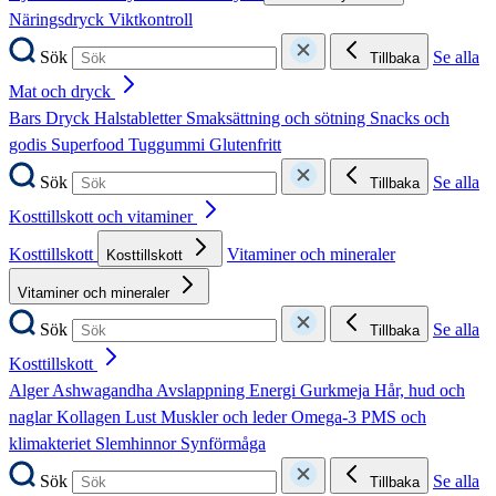
Näringsdryck
Viktkontroll
Sök
Se alla
Tillbaka
Mat och dryck
Bars
Dryck
Halstabletter
Smaksättning och sötning
Snacks och
godis
Superfood
Tuggummi
Glutenfritt
Sök
Se alla
Tillbaka
Kosttillskott och vitaminer
Kosttillskott
Vitaminer och mineraler
Kosttillskott
Vitaminer och mineraler
Sök
Se alla
Tillbaka
Kosttillskott
Alger
Ashwagandha
Avslappning
Energi
Gurkmeja
Hår, hud och
naglar
Kollagen
Lust
Muskler och leder
Omega-3
PMS och
klimakteriet
Slemhinnor
Synförmåga
Sök
Se alla
Tillbaka