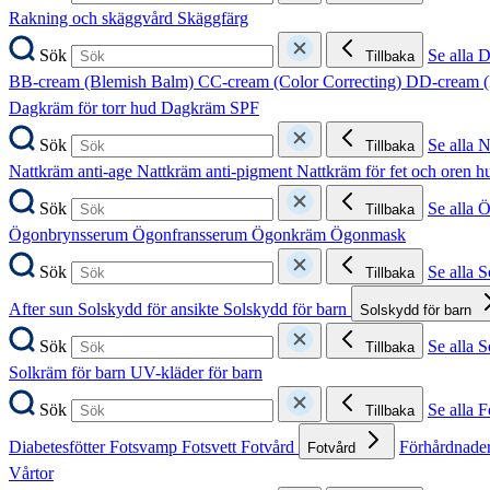
Rakning och skäggvård
Skäggfärg
Sök
Se alla 
Tillbaka
BB-cream (Blemish Balm)
CC-cream (Color Correcting)
DD-cream (
Dagkräm för torr hud
Dagkräm SPF
Sök
Se alla 
Tillbaka
Nattkräm anti-age
Nattkräm anti-pigment
Nattkräm för fet och oren 
Sök
Se alla 
Tillbaka
Ögonbrynsserum
Ögonfransserum
Ögonkräm
Ögonmask
Sök
Se alla 
Tillbaka
After sun
Solskydd för ansikte
Solskydd för barn
Solskydd för barn
Sök
Se alla 
Tillbaka
Solkräm för barn
UV-kläder för barn
Sök
Se alla F
Tillbaka
Diabetesfötter
Fotsvamp
Fotsvett
Fotvård
Förhårdnader
Fotvård
Vårtor