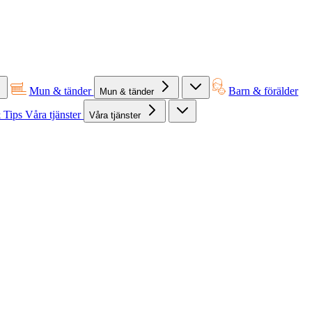
Mun & tänder
Barn & förälder
Mun & tänder
 Tips
Våra tjänster
Våra tjänster