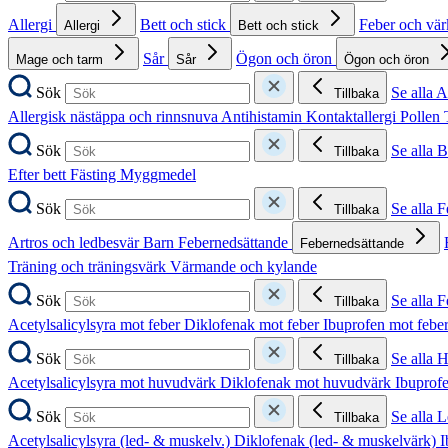
Allergi
Bett och stick
Feber och vä
Allergi
Bett och stick
Sår
Ögon och öron
Mage och tarm
Sår
Ögon och öron
Sök
Se alla A
Tillbaka
Allergisk nästäppa och rinnsnuva
Antihistamin
Kontaktallergi
Pollen
Sök
Se alla B
Tillbaka
Efter bett
Fästing
Myggmedel
Sök
Se alla 
Tillbaka
Artros och ledbesvär
Barn
Febernedsättande
Febernedsättande
Träning och träningsvärk
Värmande och kylande
Sök
Se alla 
Tillbaka
Acetylsalicylsyra mot feber
Diklofenak mot feber
Ibuprofen mot febe
Sök
Se alla 
Tillbaka
Acetylsalicylsyra mot huvudvärk
Diklofenak mot huvudvärk
Ibuprof
Sök
Se alla 
Tillbaka
Acetylsalicylsyra (led- & muskelv.)
Diklofenak (led- & muskelvärk)
I