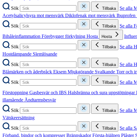
Sök
Se alla 
Tillbaka
Acetylsalicylsyra mot mensvärk
Diklofenak mot mensvärk
Ibuprofen
Sök
Se alla 
Tillbaka
Bihåleinflammation
Förebygger förkylning
Hosta
Influe
Hosta
Sök
Se alla 
Tillbaka
Hostdämpande
Slemlösande
Sök
Se alla 
Tillbaka
Blåmärken och åderbråck
Eksem
Mjukgörande
Svalkande
Torr och i
Sök
Se alla 
Tillbaka
Förstoppning
Gasbesvär och IBS
Halsbränna och sura uppstötningar
illamående
Ändtarmsbesvär
Sök
Se alla 
Tillbaka
Vätskeersättning
Sök
Se alla S
Tillbaka
Förband, bindor och kompresser
Brännskador
Första-hjälpen
Plåster