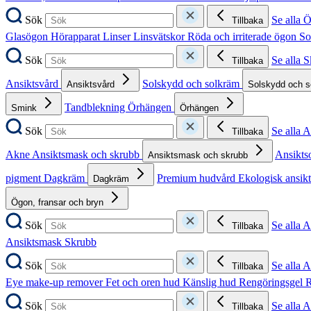
Sök
Se alla 
Tillbaka
Glasögon
Hörapparat
Linser
Linsvätskor
Röda och irriterade ögon
So
Sök
Se alla 
Tillbaka
Ansiktsvård
Solskydd och solkräm
Ansiktsvård
Solskydd och 
Tandblekning
Örhängen
Smink
Örhängen
Sök
Se alla 
Tillbaka
Akne
Ansiktsmask och skrubb
Ansikts
Ansiktsmask och skrubb
pigment
Dagkräm
Premium hudvård
Ekologisk ansik
Dagkräm
Ögon, fransar och bryn
Sök
Se alla 
Tillbaka
Ansiktsmask
Skrubb
Sök
Se alla 
Tillbaka
Eye make-up remover
Fet och oren hud
Känslig hud
Rengöringsgel
R
Sök
Se alla 
Tillbaka