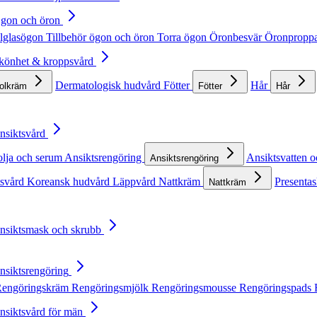
Ögon och öron
lglasögon
Tillbehör ögon och öron
Torra ögon
Öronbesvär
Öronpropp
Skönhet & kroppsvård
Dermatologisk hudvård
Fötter
Hår
solkräm
Fötter
Hår
Ansiktsvård
olja och serum
Ansiktsrengöring
Ansiktsvatten o
Ansiktsrengöring
tsvård
Koreansk hudvård
Läppvård
Nattkräm
Presentas
Nattkräm
Ansiktsmask och skrubb
Ansiktsrengöring
engöringskräm
Rengöringsmjölk
Rengöringsmousse
Rengöringspads
Ansiktsvård för män