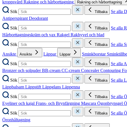
kroppsvård
Rakning och hårborttagning
Rakning och hårborttagning
Sök
Se alla 
Tillbaka
Antiperspirant
Deodorant
Sök
Se alla 
Tillbaka
Hårborttagningskräm och vax
Rakgel
Rakhyvel och blad
Sök
Se alla 
Tillbaka
Ansikte
Läppar
Sminkborstar
Sminktillb
Ansikte
Läppar
Sök
Se alla A
Tillbaka
Bronzer och solpuder
BB-cream
CC-cream
Concealer
Contouring
Fo
Sök
Se alla 
Tillbaka
Läppbalsam
Läppstift
Läppglans
Läppenna
Sök
Se alla 
Tillbaka
Eyeliner och kajal
Frans- och Brynfärgning
Mascara
Ögonbrynsgel
Ö
Sök
Se alla 
Tillbaka
Öronhåltagning