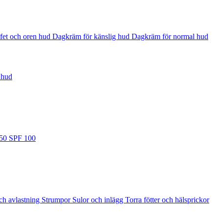
fet och oren hud
Dagkräm för känslig hud
Dagkräm för normal hud
 hud
 50
SPF 100
ch avlastning
Strumpor
Sulor och inlägg
Torra fötter och hälsprickor