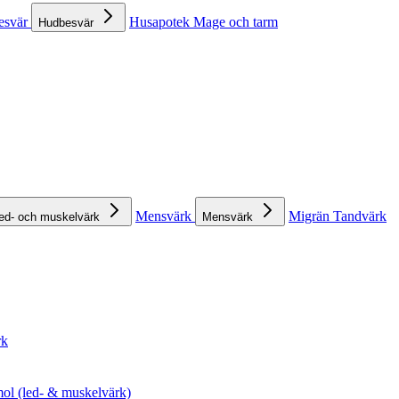
esvär
Husapotek
Mage och tarm
Hudbesvär
Mensvärk
Migrän
Tandvärk
ed- och muskelvärk
Mensvärk
rk
ol (led- & muskelvärk)