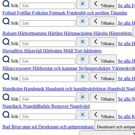
Sök
Se alla F
Tillbaka
Fotbad
Fotfilar
Fotkräm
Fotmask
Fotskrubb och peeling
Tånaglar
Sök
Se alla 
Tillbaka
Balsam
Hårborttagning
Hårfärg
Hårinpackning
Hårolja
Hårproblem
Sök
Se alla 
Tillbaka
Huvudlöss
Håravfall
Hårbotten
Mjäll
Torr hårbotten
Sök
Se alla H
Tillbaka
Håraccessoarer
Hårborstar och kammar
Stylingprodukter
Värmeskyd
Sök
Se alla 
Tillbaka
Handkräm
Handmask
Handsprit och handdesinfektion
Handtvål
Nag
Sök
Se alla 
Tillbaka
Nagellack
Nageltillbehör
Remover
Nagelvård
Sök
Se alla 
Tillbaka
Bad
Brun utan sol
Deodorant och antiperspirant
Deodorant och antipe