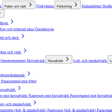
rk
Förkylning
Halstabletter
Hudb
Feber och värk
Förkylning
llergi
Torr och irriterad näsa
Ögonbesvär
ett och stick
Feber och värk
Febertermometer
Huvudvärk
Led- och muskelvärk
Huvudvärk
L
Febernedsättande
r
Paracetamol mot feber
Huvudvärk
en mot huvudvärk
Naproxen mot huvudvärk
Paracetamol mot huvudvä
Led- och muskelvärk
buprofen (led- & muskelvärk)
Naproxen (led- & muskelvärk)
Paracetam