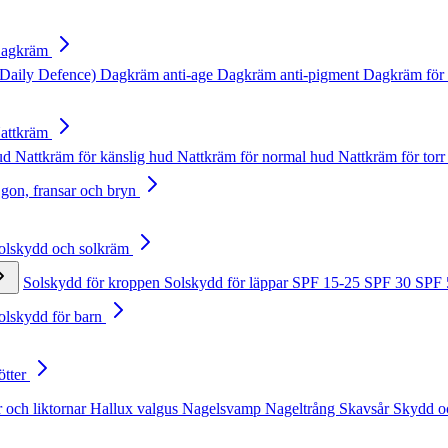
Dagkräm
Daily Defence)
Dagkräm anti-age
Dagkräm anti-pigment
Dagkräm för 
Nattkräm
hud
Nattkräm för känslig hud
Nattkräm för normal hud
Nattkräm för torr
Ögon, fransar och bryn
Solskydd och solkräm
Solskydd för kroppen
Solskydd för läppar
SPF 15-25
SPF 30
SPF
Solskydd för barn
ötter
 och liktornar
Hallux valgus
Nagelsvamp
Nageltrång
Skavsår
Skydd o