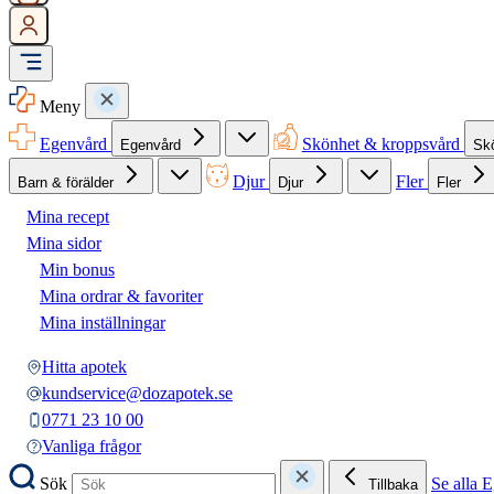
Meny
Egenvård
Skönhet & kroppsvård
Egenvård
Sk
Djur
Fler
Barn & förälder
Djur
Fler
Mina recept
Mina sidor
Min bonus
Mina ordrar & favoriter
Mina inställningar
Hitta apotek
kundservice@dozapotek.se
0771 23 10 00
Vanliga frågor
Sök
Se alla 
Tillbaka