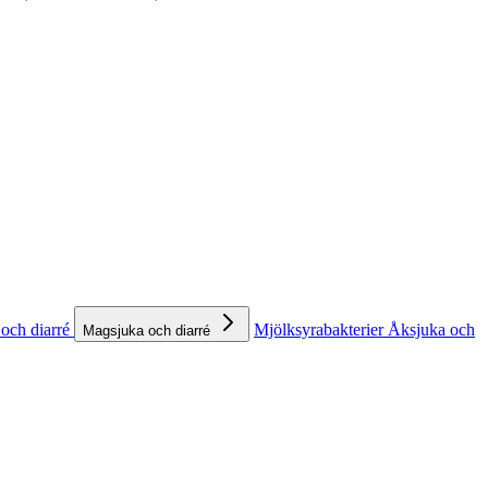
och diarré
Mjölksyrabakterier
Åksjuka och
Magsjuka och diarré