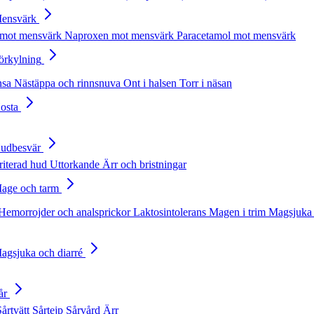
Mensvärk
 mot mensvärk
Naproxen mot mensvärk
Paracetamol mot mensvärk
Förkylning
nsa
Nästäppa och rinnsnuva
Ont i halsen
Torr i näsan
Hosta
Hudbesvär
rriterad hud
Uttorkande
Ärr och bristningar
Mage och tarm
Hemorrojder och analsprickor
Laktosintolerans
Magen i trim
Magsjuka 
Magsjuka och diarré
år
Sårtvätt
Sårtejp
Sårvård
Ärr