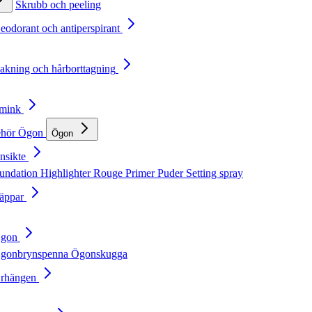
Skrubb och peeling
Deodorant och antiperspirant
Rakning och hårborttagning
Smink
ehör
Ögon
Ögon
nsikte
undation
Highlighter
Rouge
Primer
Puder
Setting spray
Läppar
Ögon
gonbrynspenna
Ögonskugga
Örhängen