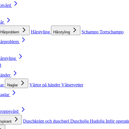
otvård
Hår
Hårstyling
Schampo
Torrschampo
Hårproblem
Hårstyling
Hårproblem
årstyling
d
Händer
lar
Vårtor på händer
Våtservetter
Naglar
Naglar
Kroppsvård
Duschkräm och duschgel
Duscholja
Hudolja
Inför operat
rspirant