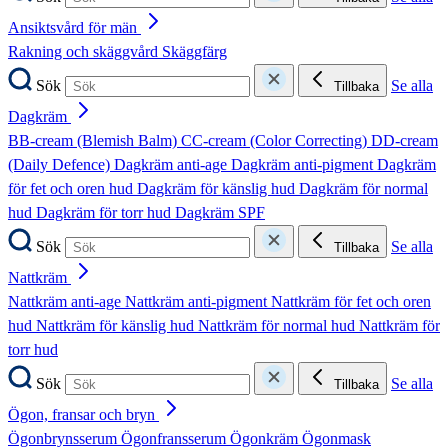
Ansiktsvård för män
Rakning och skäggvård
Skäggfärg
Sök
Se alla
Tillbaka
Dagkräm
BB-cream (Blemish Balm)
CC-cream (Color Correcting)
DD-cream
(Daily Defence)
Dagkräm anti-age
Dagkräm anti-pigment
Dagkräm
för fet och oren hud
Dagkräm för känslig hud
Dagkräm för normal
hud
Dagkräm för torr hud
Dagkräm SPF
Sök
Se alla
Tillbaka
Nattkräm
Nattkräm anti-age
Nattkräm anti-pigment
Nattkräm för fet och oren
hud
Nattkräm för känslig hud
Nattkräm för normal hud
Nattkräm för
torr hud
Sök
Se alla
Tillbaka
Ögon, fransar och bryn
Ögonbrynsserum
Ögonfransserum
Ögonkräm
Ögonmask