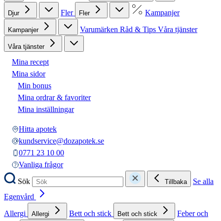
Fler
Kampanjer
Djur
Fler
Varumärken
Råd & Tips
Våra tjänster
Kampanjer
Våra tjänster
Mina recept
Mina sidor
Min bonus
Mina ordrar & favoriter
Mina inställningar
Hitta apotek
kundservice@dozapotek.se
0771 23 10 00
Vanliga frågor
Sök
Se alla
Tillbaka
Egenvård
Allergi
Bett och stick
Feber och
Allergi
Bett och stick