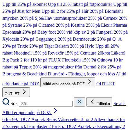
Upp till 25% på skönhet
Upp till 25% rabatt på fotprodukter
Upp till
25% på Just for Men
Upp till 2 för 25% på Hår
20% på Blomdahl
smycken
20% på Sjö&Hav utomhusprodukter
25% på Carmex
20%
på Systane
25% på Cicamed
20% på Kestine
25% på Elexir Pharma
Epsomsalt
20% på Baby foot
20% vid köp av 2 på Fungoral
20% på
Xylocain
20% på Geggamoja
20% på Dermaceutic
20% på Q+A
20% på Trixie
20% på Tiger Balsam
20% på Hylo
Upp till 20%
rabatt Nicotinell
15% på Revaxör
15% på Centaura
20kr/st Läkerol
Big Pack
2 för 119 kr på FLUX Flourskölj
15% På Otinova
10 kr
rabatt på Teppix
20% på magprodukter från Eternal
2 för 25% på
Bioregena & Beachkind
Djurvård - Fästingar, loppor och löss
Alltid
erbjudande på DOZ
OUTLET
Alltid erbjudande på DOZ
OUTLET
Sök
Se alla
Tillbaka
Alltid erbjudande på DOZ
6 för 99:- DOZ Apotek Bebis Våtservetter
3 för 2 Allevo bars
3 för
2 Salvequick barnplåster
2 för 85:- DOZ Apotek vätskeersättning
2