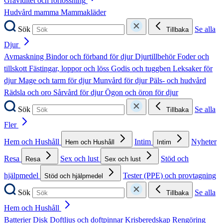
Graviditet och förlossning
Hudvård mamma
Mammakläder
Sök
Se alla
Tillbaka
Djur
Avmaskning
Bindor och förband för djur
Djurtillbehör
Foder och
tillskott
Fästingar, loppor och löss
Godis och tuggben
Leksaker för
djur
Mage och tarm för djur
Munvård för djur
Päls- och hudvård
Rädsla och oro
Sårvård för djur
Ögon och öron för djur
Sök
Se alla
Tillbaka
Fler
Hem och Hushåll
Intim
Nyheter
Hem och Hushåll
Intim
Resa
Sex och lust
Stöd och
Resa
Sex och lust
hjälpmedel
Tester (PPE) och provtagning
Stöd och hjälpmedel
Sök
Se alla
Tillbaka
Hem och Hushåll
Batterier
Disk
Doftljus och doftpinnar
Krisberedskap
Rengöring