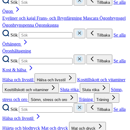
Sök
Se alla
Tillbaka
Ögon
Eyeliner och kajal
Frans- och Brynfärgning
Mascara
Ögonbrynsgel
Ögonbrynspenna
Ögonskugga
Sök
Se alla
Tillbaka
Örhängen
Öronhåltagning
Sök
Se alla
Tillbaka
Kost & hälsa
Hälsa och livsstil
Kosttillskott och vitaminer
Hälsa och livsstil
Sluta röka
Sömn,
Kosttillskott och vitaminer
Sluta röka
stress och oro
Träning
Sömn, stress och oro
Träning
Sök
Se alla
Tillbaka
Hälsa och livsstil
Hjärta och blodtryck
Mat och dryck
Mat och dryck