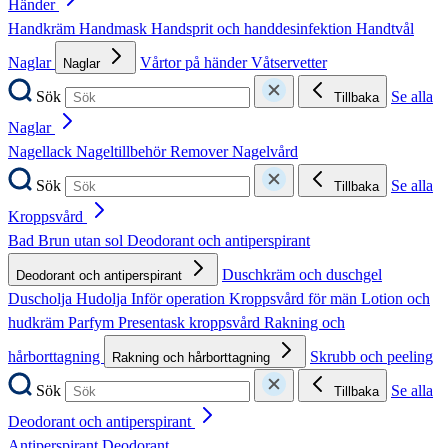
Händer
Handkräm
Handmask
Handsprit och handdesinfektion
Handtvål
Naglar
Vårtor på händer
Våtservetter
Naglar
Sök
Se alla
Tillbaka
Naglar
Nagellack
Nageltillbehör
Remover
Nagelvård
Sök
Se alla
Tillbaka
Kroppsvård
Bad
Brun utan sol
Deodorant och antiperspirant
Duschkräm och duschgel
Deodorant och antiperspirant
Duscholja
Hudolja
Inför operation
Kroppsvård för män
Lotion och
hudkräm
Parfym
Presentask kroppsvård
Rakning och
hårborttagning
Skrubb och peeling
Rakning och hårborttagning
Sök
Se alla
Tillbaka
Deodorant och antiperspirant
Antiperspirant
Deodorant