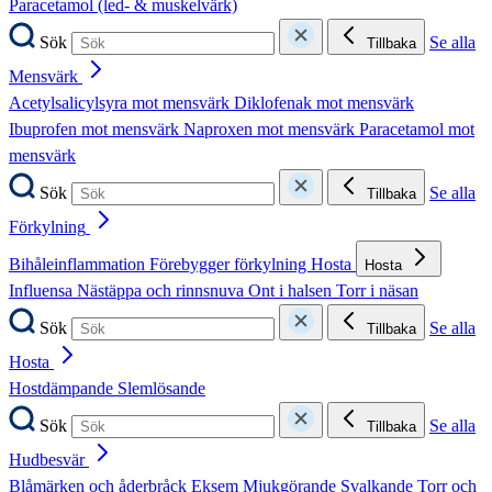
Paracetamol (led- & muskelvärk)
Sök
Se alla
Tillbaka
Mensvärk
Acetylsalicylsyra mot mensvärk
Diklofenak mot mensvärk
Ibuprofen mot mensvärk
Naproxen mot mensvärk
Paracetamol mot
mensvärk
Sök
Se alla
Tillbaka
Förkylning
Bihåleinflammation
Förebygger förkylning
Hosta
Hosta
Influensa
Nästäppa och rinnsnuva
Ont i halsen
Torr i näsan
Sök
Se alla
Tillbaka
Hosta
Hostdämpande
Slemlösande
Sök
Se alla
Tillbaka
Hudbesvär
Blåmärken och åderbråck
Eksem
Mjukgörande
Svalkande
Torr och