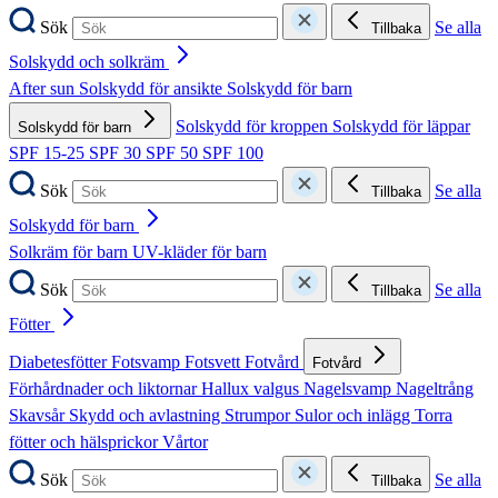
Sök
Se alla
Tillbaka
Solskydd och solkräm
After sun
Solskydd för ansikte
Solskydd för barn
Solskydd för kroppen
Solskydd för läppar
Solskydd för barn
SPF 15-25
SPF 30
SPF 50
SPF 100
Sök
Se alla
Tillbaka
Solskydd för barn
Solkräm för barn
UV-kläder för barn
Sök
Se alla
Tillbaka
Fötter
Diabetesfötter
Fotsvamp
Fotsvett
Fotvård
Fotvård
Förhårdnader och liktornar
Hallux valgus
Nagelsvamp
Nageltrång
Skavsår
Skydd och avlastning
Strumpor
Sulor och inlägg
Torra
fötter och hälsprickor
Vårtor
Sök
Se alla
Tillbaka