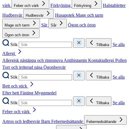
värk
Förkylning
Halstabletter
Feber och värk
Förkylning
Hudbesvär
Husapotek
Mage och tarm
Hudbesvär
Sår
Ögon och öron
Mage och tarm
Sår
Ögon och öron
Sök
Se alla
Tillbaka
Allergi
Allergisk nästäppa och rinnsnuva
Antihistamin
Kontaktallergi
Pollen
Torr och irriterad näsa
Ögonbesvär
Sök
Se alla
Tillbaka
Bett och stick
Efter bett
Fästing
Myggmedel
Sök
Se alla
Tillbaka
Feber och värk
Artros och ledbesvär
Barn
Febernedsättande
Febernedsättande