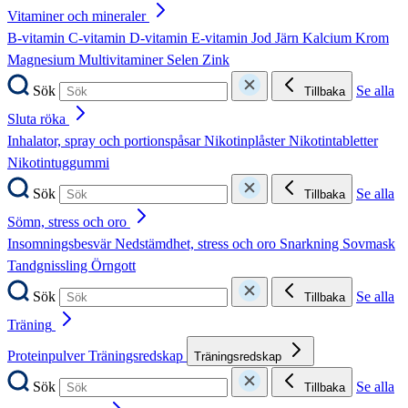
Vitaminer och mineraler
B-vitamin
C-vitamin
D-vitamin
E-vitamin
Jod
Järn
Kalcium
Krom
Magnesium
Multivitaminer
Selen
Zink
Sök
Se alla
Tillbaka
Sluta röka
Inhalator, spray och portionspåsar
Nikotinplåster
Nikotintabletter
Nikotintuggummi
Sök
Se alla
Tillbaka
Sömn, stress och oro
Insomningsbesvär
Nedstämdhet, stress och oro
Snarkning
Sovmask
Tandgnissling
Örngott
Sök
Se alla
Tillbaka
Träning
Proteinpulver
Träningsredskap
Träningsredskap
Sök
Se alla
Tillbaka