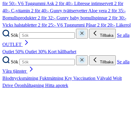
för 50:- V6 Tuggummi Ask
2 för 40:- Libresse intimservett
2 för
40:- C-vitamin
2 för 40:- Gunry tvättservetter Aloe vera
2 för 35:-
Bomullsprodukter
2 för 32:- Gunry baby bomullspinnar
2 för 30:-
Vicks halstabletter
2 för 25:- V6 Tuggummi Påsar
2 för 20:- Läkerol
Sök
Se alla
Tillbaka
OUTLET
Outlet 50%
Outlet 30%
Kort hållbarhet
Sök
Se alla
Tillbaka
Våra tjänster
Blodtrycksmätning
Fuktmätning
Kry
Vaccination
Välvald
Wolt
Drive
Öronhåltagning
Hitta apotek