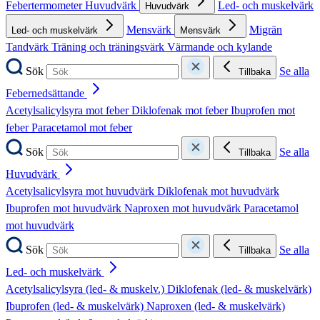
Febertermometer
Huvudvärk
Led- och muskelvärk
Huvudvärk
Mensvärk
Migrän
Led- och muskelvärk
Mensvärk
Tandvärk
Träning och träningsvärk
Värmande och kylande
Sök
Se alla
Tillbaka
Febernedsättande
Acetylsalicylsyra mot feber
Diklofenak mot feber
Ibuprofen mot
feber
Paracetamol mot feber
Sök
Se alla
Tillbaka
Huvudvärk
Acetylsalicylsyra mot huvudvärk
Diklofenak mot huvudvärk
Ibuprofen mot huvudvärk
Naproxen mot huvudvärk
Paracetamol
mot huvudvärk
Sök
Se alla
Tillbaka
Led- och muskelvärk
Acetylsalicylsyra (led- & muskelv.)
Diklofenak (led- & muskelvärk)
Ibuprofen (led- & muskelvärk)
Naproxen (led- & muskelvärk)