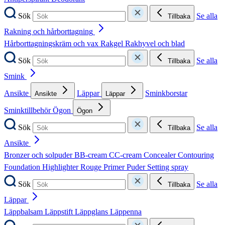
Sök
Se alla
Tillbaka
Rakning och hårborttagning
Hårborttagningskräm och vax
Rakgel
Rakhyvel och blad
Sök
Se alla
Tillbaka
Smink
Ansikte
Läppar
Sminkborstar
Ansikte
Läppar
Sminktillbehör
Ögon
Ögon
Sök
Se alla
Tillbaka
Ansikte
Bronzer och solpuder
BB-cream
CC-cream
Concealer
Contouring
Foundation
Highlighter
Rouge
Primer
Puder
Setting spray
Sök
Se alla
Tillbaka
Läppar
Läppbalsam
Läppstift
Läppglans
Läppenna