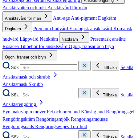
Ansiktsolja och serum
Ansiktsrengöring
Ansiktsrengöring
Ansiktsvatten och mist
Ansiktsvård för män
Anti-age
Anti-pigment
Dagkräm
Ansiktsvård för män
Premium hudvård
Ekologisk ansiktsvård
Koreansk
Dagkräm
hudvård
Läppvård
Nattkräm
Presentask ansikte
Nattkräm
Rosacea
Tillbehör för ansiktsvård
Ögon, fransar och bryn
Ögon, fransar och bryn
Sök
Se alla
Tillbaka
Ansiktsmask och skrubb
Ansiktsmask
Skrubb
Sök
Se alla
Tillbaka
Ansiktsrengöring
Eye make-up remover
Fet och oren hud
Känslig hud
Rengöringsgel
Rengöringskräm
Rengöringsmjölk
Rengöringsmousse
Rengöringspads
Rengöringswipes
Torr hud
Sök
Se alla
Tillbaka