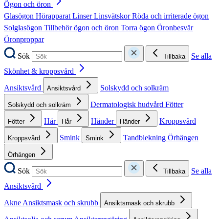
Ögon och öron
Glasögon
Hörapparat
Linser
Linsvätskor
Röda och irriterade ögon
Solglasögon
Tillbehör ögon och öron
Torra ögon
Öronbesvär
Öronproppar
Sök
Se alla
Tillbaka
Skönhet & kroppsvård
Ansiktsvård
Solskydd och solkräm
Ansiktsvård
Dermatologisk hudvård
Fötter
Solskydd och solkräm
Hår
Händer
Kroppsvård
Fötter
Hår
Händer
Smink
Tandblekning
Örhängen
Kroppsvård
Smink
Örhängen
Sök
Se alla
Tillbaka
Ansiktsvård
Akne
Ansiktsmask och skrubb
Ansiktsmask och skrubb