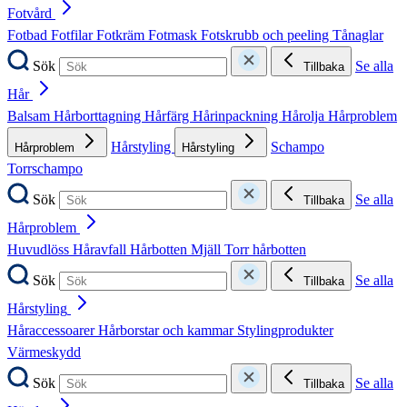
Fotvård
Fotbad
Fotfilar
Fotkräm
Fotmask
Fotskrubb och peeling
Tånaglar
Sök
Se alla
Tillbaka
Hår
Balsam
Hårborttagning
Hårfärg
Hårinpackning
Hårolja
Hårproblem
Hårstyling
Schampo
Hårproblem
Hårstyling
Torrschampo
Sök
Se alla
Tillbaka
Hårproblem
Huvudlöss
Håravfall
Hårbotten
Mjäll
Torr hårbotten
Sök
Se alla
Tillbaka
Hårstyling
Håraccessoarer
Hårborstar och kammar
Stylingprodukter
Värmeskydd
Sök
Se alla
Tillbaka