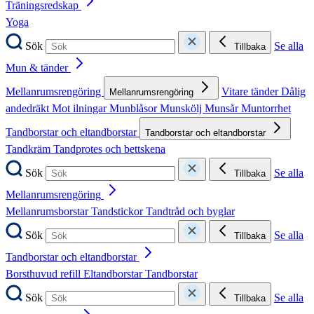
Träningsredskap
Yoga
Sök
Se alla
Tillbaka
Mun & tänder
Mellanrumsrengöring
Vitare tänder
Dålig
Mellanrumsrengöring
andedräkt
Mot ilningar
Munblåsor
Munskölj
Munsår
Muntorrhet
Tandborstar och eltandborstar
Tandborstar och eltandborstar
Tandkräm
Tandprotes och bettskena
Sök
Se alla
Tillbaka
Mellanrumsrengöring
Mellanrumsborstar
Tandstickor
Tandtråd och byglar
Sök
Se alla
Tillbaka
Tandborstar och eltandborstar
Borsthuvud refill
Eltandborstar
Tandborstar
Sök
Se alla
Tillbaka