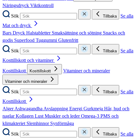
Näringsdryck
Viktkontroll
Sök
Se alla
Tillbaka
Mat och dryck
Bars
Dryck
Halstabletter
Smaksättning och sötning
Snacks och
godis
Superfood
Tuggummi
Glutenfritt
Sök
Se alla
Tillbaka
Kosttillskott och vitaminer
Kosttillskott
Vitaminer och mineraler
Kosttillskott
Vitaminer och mineraler
Sök
Se alla
Tillbaka
Kosttillskott
Alger
Ashwagandha
Avslappning
Energi
Gurkmeja
Hår, hud och
naglar
Kollagen
Lust
Muskler och leder
Omega-3
PMS och
klimakteriet
Slemhinnor
Synförmåga
Sök
Se alla
Tillbaka