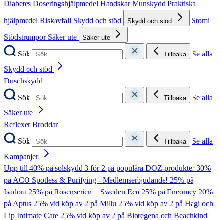
Diabetes
Doseringshjälpmedel
Handskar
Munskydd
Praktiska
hjälpmedel
Riskavfall
Skydd och stöd
Stomi
Skydd och stöd
Stödstrumpor
Säker ute
Säker ute
Sök
Se alla
Tillbaka
Skydd och stöd
Duschskydd
Sök
Se alla
Tillbaka
Säker ute
Reflexer
Broddar
Sök
Se alla
Tillbaka
Kampanjer
Upp till 40% på solskydd
3 för 2 på populära DOZ-produkter
30%
på ACO Spotless & Purifying - Medlemserbjudande!
25% på
Isadora
25% på Rosenserien + Sweden Eco
25% på Eneomey
20%
på Aptus
25% vid köp av 2 på Millu
25% vid köp av 2 på Hagi och
Lip Intimate Care
25% vid köp av 2 på Bioregena och Beachkind