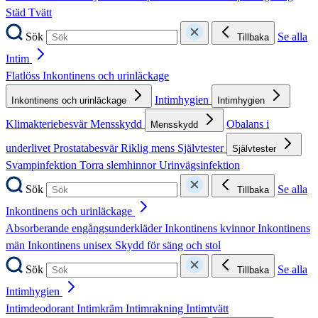
Städ
Tvätt
Sök
Se alla
Tillbaka
Intim
Flatlöss
Inkontinens och urinläckage
Intimhygien
Inkontinens och urinläckage
Intimhygien
Klimakteriebesvär
Mensskydd
Obalans i
Mensskydd
underlivet
Prostatabesvär
Riklig mens
Självtester
Självtester
Svampinfektion
Torra slemhinnor
Urinvägsinfektion
Sök
Se alla
Tillbaka
Inkontinens och urinläckage
Absorberande engångsunderkläder
Inkontinens kvinnor
Inkontinens
män
Inkontinens unisex
Skydd för säng och stol
Sök
Se alla
Tillbaka
Intimhygien
Intimdeodorant
Intimkräm
Intimrakning
Intimtvätt