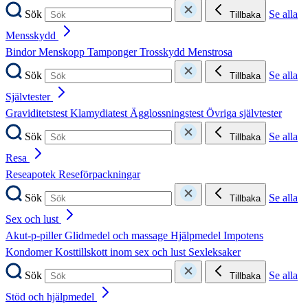
Sök
Se alla
Tillbaka
Mensskydd
Bindor
Menskopp
Tamponger
Trosskydd
Menstrosa
Sök
Se alla
Tillbaka
Självtester
Graviditetstest
Klamydiatest
Ägglossningstest
Övriga självtester
Sök
Se alla
Tillbaka
Resa
Reseapotek
Reseförpackningar
Sök
Se alla
Tillbaka
Sex och lust
Akut-p-piller
Glidmedel och massage
Hjälpmedel
Impotens
Kondomer
Kosttillskott inom sex och lust
Sexleksaker
Sök
Se alla
Tillbaka
Stöd och hjälpmedel