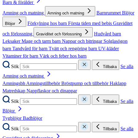
Barn & förälder
Amning och matning
Barnrummet
Blöjor
Amning och matning
Förkylning hos barn
Första tiden med bebis
Graviditet
Blöjor
och förlossning
Hudvård barn
Graviditet och förlossning
Leksaker
Mage och tarm barn
Nappar och bitringar
Solglasögon
barn
Tandvård för barn
Tvätt och rengöring barn
UV-kläder
Vitaminer för barn
Värk och feber hos barn
Sök
Se alla
Tillbaka
Amning och matning
Amningsbh
Amningstillbehör
Bröstpump och tillbehör
Haklapp
Matredskap
Nappflaskor och dinappar
Sök
Se alla
Tillbaka
Blöjor
Tygblöjor
Badblöjor
Sök
Se alla
Tillbaka