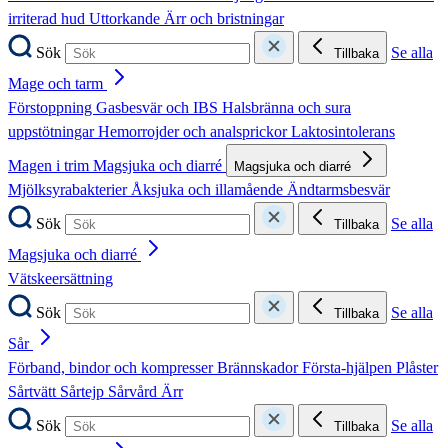
irriterad hud
Uttorkande
Ärr och bristningar
Sök
Se alla
Tillbaka
Mage och tarm
Förstoppning
Gasbesvär och IBS
Halsbränna och sura
uppstötningar
Hemorrojder och analsprickor
Laktosintolerans
Magen i trim
Magsjuka och diarré
Magsjuka och diarré
Mjölksyrabakterier
Åksjuka och illamående
Ändtarmsbesvär
Sök
Se alla
Tillbaka
Magsjuka och diarré
Vätskeersättning
Sök
Se alla
Tillbaka
Sår
Förband, bindor och kompresser
Brännskador
Första-hjälpen
Plåster
Sårtvätt
Sårtejp
Sårvård
Ärr
Sök
Se alla
Tillbaka