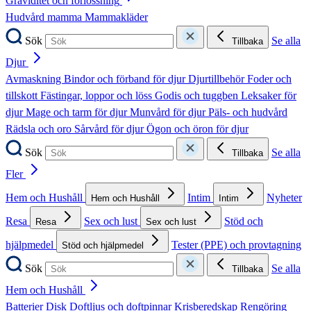
Graviditet och förlossning
Hudvård mamma
Mammakläder
Sök
Se alla
Tillbaka
Djur
Avmaskning
Bindor och förband för djur
Djurtillbehör
Foder och
tillskott
Fästingar, loppor och löss
Godis och tuggben
Leksaker för
djur
Mage och tarm för djur
Munvård för djur
Päls- och hudvård
Rädsla och oro
Sårvård för djur
Ögon och öron för djur
Sök
Se alla
Tillbaka
Fler
Hem och Hushåll
Intim
Nyheter
Hem och Hushåll
Intim
Resa
Sex och lust
Stöd och
Resa
Sex och lust
hjälpmedel
Tester (PPE) och provtagning
Stöd och hjälpmedel
Sök
Se alla
Tillbaka
Hem och Hushåll
Batterier
Disk
Doftljus och doftpinnar
Krisberedskap
Rengöring