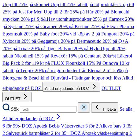
Upp till 25% på skönhet
Upp till 25% rabatt på fotprodukter
Upp till
25% på Just for Men
Upp till 2 för 25% på Hår
20% på Blomdahl
smycken
20% på Sjö&Hav utomhusprodukter
25% på Carmex
20%
på Systane
25% på Cicamed
20% på Kestine
25% på Elexir Pharma
Epsomsalt
20% på Baby foot
20% vid köp av 2 på Fungoral
20% på
Xylocain
20% på Geggamoja
20% på Dermaceutic
20% på Q+A
20% på Trixie
20% på Tiger Balsam
20% på Hylo
Upp till 20%
rabatt Nicotinell
15% på Revaxör
15% på Centaura
20kr/st Läkerol
Big Pack
2 för 119 kr på FLUX Flourskölj
15% På Otinova
10 kr
rabatt på Teppix
20% på magprodukter från Eternal
2 för 25% på
Bioregena & Beachkind
Djurvård - Fästingar, loppor och löss
Alltid
erbjudande på DOZ
OUTLET
Alltid erbjudande på DOZ
OUTLET
Sök
Se alla
Tillbaka
Alltid erbjudande på DOZ
6 för 99:- DOZ Apotek Bebis Våtservetter
3 för 2 Allevo bars
3 för
2 Salvequick barnplåster
2 för 85:- DOZ Apotek vätskeersättning
2