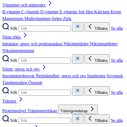
Vitaminer och mineraler
B-vitamin
C-vitamin
D-vitamin
E-vitamin
Jod
Järn
Kalcium
Krom
Magnesium
Multivitaminer
Selen
Zink
Sök
Se alla
Tillbaka
Sluta röka
Inhalator, spray och portionspåsar
Nikotinplåster
Nikotintabletter
Nikotintuggummi
Sök
Se alla
Tillbaka
Sömn, stress och oro
Insomningsbesvär
Nedstämdhet, stress och oro
Snarkning
Sovmask
Tandgnissling
Örngott
Sök
Se alla
Tillbaka
Träning
Proteinpulver
Träningsredskap
Träningsredskap
Sök
Se alla
Tillbaka