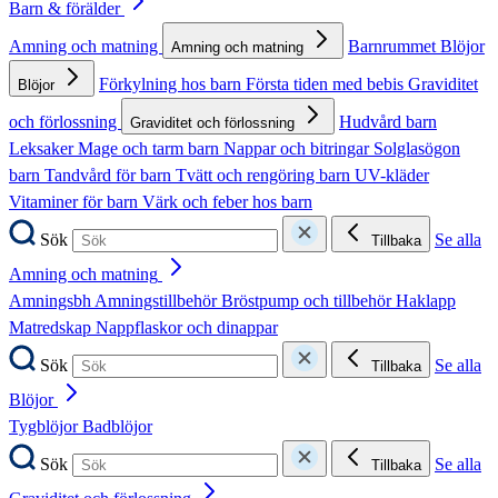
Barn & förälder
Amning och matning
Barnrummet
Blöjor
Amning och matning
Förkylning hos barn
Första tiden med bebis
Graviditet
Blöjor
och förlossning
Hudvård barn
Graviditet och förlossning
Leksaker
Mage och tarm barn
Nappar och bitringar
Solglasögon
barn
Tandvård för barn
Tvätt och rengöring barn
UV-kläder
Vitaminer för barn
Värk och feber hos barn
Sök
Se alla
Tillbaka
Amning och matning
Amningsbh
Amningstillbehör
Bröstpump och tillbehör
Haklapp
Matredskap
Nappflaskor och dinappar
Sök
Se alla
Tillbaka
Blöjor
Tygblöjor
Badblöjor
Sök
Se alla
Tillbaka