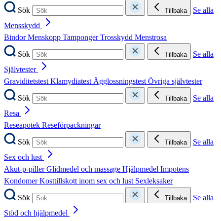
Sök
Se alla
Tillbaka
Mensskydd
Bindor
Menskopp
Tamponger
Trosskydd
Menstrosa
Sök
Se alla
Tillbaka
Självtester
Graviditetstest
Klamydiatest
Ägglossningstest
Övriga självtester
Sök
Se alla
Tillbaka
Resa
Reseapotek
Reseförpackningar
Sök
Se alla
Tillbaka
Sex och lust
Akut-p-piller
Glidmedel och massage
Hjälpmedel
Impotens
Kondomer
Kosttillskott inom sex och lust
Sexleksaker
Sök
Se alla
Tillbaka
Stöd och hjälpmedel