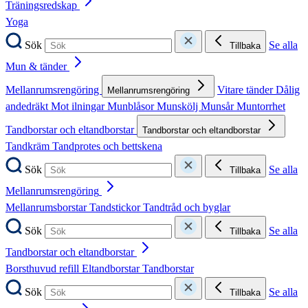
Träningsredskap
Yoga
Sök
Se alla
Tillbaka
Mun & tänder
Mellanrumsrengöring
Vitare tänder
Dålig
Mellanrumsrengöring
andedräkt
Mot ilningar
Munblåsor
Munskölj
Munsår
Muntorrhet
Tandborstar och eltandborstar
Tandborstar och eltandborstar
Tandkräm
Tandprotes och bettskena
Sök
Se alla
Tillbaka
Mellanrumsrengöring
Mellanrumsborstar
Tandstickor
Tandtråd och byglar
Sök
Se alla
Tillbaka
Tandborstar och eltandborstar
Borsthuvud refill
Eltandborstar
Tandborstar
Sök
Se alla
Tillbaka