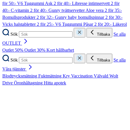
för 50:- V6 Tuggummi Ask
2 för 40:- Libresse intimservett
2 för
40:- C-vitamin
2 för 40:- Gunry tvättservetter Aloe vera
2 för 35:-
Bomullsprodukter
2 för 32:- Gunry baby bomullspinnar
2 för 30:-
Vicks halstabletter
2 för 25:- V6 Tuggummi Påsar
2 för 20:- Läkerol
Sök
Se alla
Tillbaka
OUTLET
Outlet 50%
Outlet 30%
Kort hållbarhet
Sök
Se alla
Tillbaka
Våra tjänster
Blodtrycksmätning
Fuktmätning
Kry
Vaccination
Välvald
Wolt
Drive
Öronhåltagning
Hitta apotek