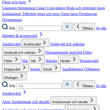
Ögon och öron
Glasögon
Hörapparat
Linser
Linsvätskor
Röda och irriterade ögon
Solglasögon
Tillbehör ögon och öron
Torra ögon
Öronbesvär
Öronproppar
Sök
Se alla
Tillbaka
Skönhet & kroppsvård
Ansiktsvård
Solskydd och solkräm
Ansiktsvård
Dermatologisk hudvård
Fötter
Solskydd och solkräm
Hår
Händer
Kroppsvård
Fötter
Hår
Händer
Smink
Tandblekning
Örhängen
Kroppsvård
Smink
Örhängen
Sök
Se alla
Tillbaka
Ansiktsvård
Akne
Ansiktsmask och skrubb
Ansiktsmask och skrubb