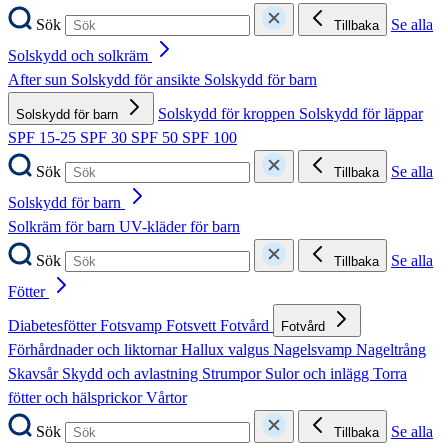
Sök
Se alla
Tillbaka
Solskydd och solkräm
After sun
Solskydd för ansikte
Solskydd för barn
Solskydd för kroppen
Solskydd för läppar
Solskydd för barn
SPF 15-25
SPF 30
SPF 50
SPF 100
Sök
Se alla
Tillbaka
Solskydd för barn
Solkräm för barn
UV-kläder för barn
Sök
Se alla
Tillbaka
Fötter
Diabetesfötter
Fotsvamp
Fotsvett
Fotvård
Fotvård
Förhårdnader och liktornar
Hallux valgus
Nagelsvamp
Nageltrång
Skavsår
Skydd och avlastning
Strumpor
Sulor och inlägg
Torra
fötter och hälsprickor
Vårtor
Sök
Se alla
Tillbaka