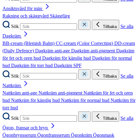
Ansiktsvård för män
Rakning och skäggvård
Skäggfärg
Sök
Se alla
Tillbaka
Dagkräm
BB-cream (Blemish Balm)
CC-cream (Color Correcting)
DD-cream
(Daily Defence)
Dagkräm anti-age
Dagkräm anti-pigment
Dagkräm
för fet och oren hud
Dagkräm för känslig hud
Dagkräm för normal
hud
Dagkräm för torr hud
Dagkräm SPF
Sök
Se alla
Tillbaka
Nattkräm
Nattkräm anti-age
Nattkräm anti-pigment
Nattkräm för fet och oren
hud
Nattkräm för känslig hud
Nattkräm för normal hud
Nattkräm för
torr hud
Sök
Se alla
Tillbaka
Ögon, fransar och bryn
Ögonbrynsserum
Ögonfransserum
Ögonkräm
Ögonmask