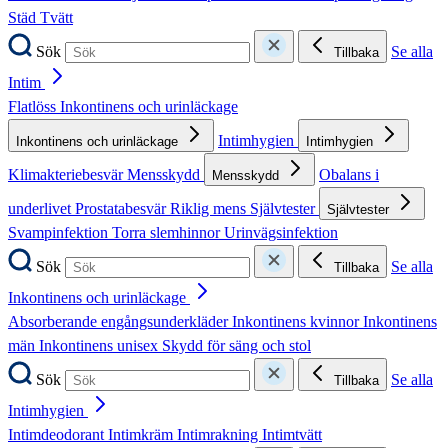
Städ
Tvätt
Sök
Se alla
Tillbaka
Intim
Flatlöss
Inkontinens och urinläckage
Intimhygien
Inkontinens och urinläckage
Intimhygien
Klimakteriebesvär
Mensskydd
Obalans i
Mensskydd
underlivet
Prostatabesvär
Riklig mens
Självtester
Självtester
Svampinfektion
Torra slemhinnor
Urinvägsinfektion
Sök
Se alla
Tillbaka
Inkontinens och urinläckage
Absorberande engångsunderkläder
Inkontinens kvinnor
Inkontinens
män
Inkontinens unisex
Skydd för säng och stol
Sök
Se alla
Tillbaka
Intimhygien
Intimdeodorant
Intimkräm
Intimrakning
Intimtvätt