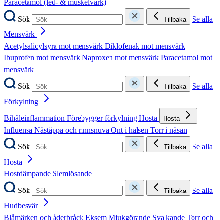
Paracetamol (led- & muskelvärk)
Sök
Se alla
Tillbaka
Mensvärk
Acetylsalicylsyra mot mensvärk
Diklofenak mot mensvärk
Ibuprofen mot mensvärk
Naproxen mot mensvärk
Paracetamol mot
mensvärk
Sök
Se alla
Tillbaka
Förkylning
Bihåleinflammation
Förebygger förkylning
Hosta
Hosta
Influensa
Nästäppa och rinnsnuva
Ont i halsen
Torr i näsan
Sök
Se alla
Tillbaka
Hosta
Hostdämpande
Slemlösande
Sök
Se alla
Tillbaka
Hudbesvär
Blåmärken och åderbråck
Eksem
Mjukgörande
Svalkande
Torr och