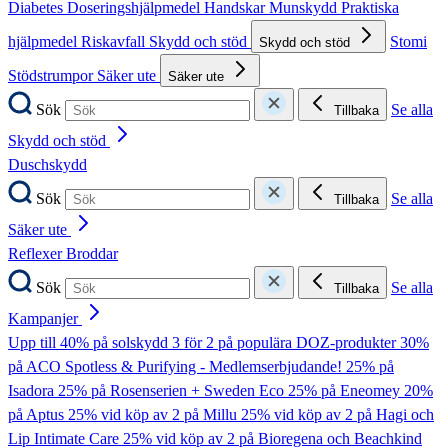
Diabetes
Doseringshjälpmedel
Handskar
Munskydd
Praktiska
hjälpmedel
Riskavfall
Skydd och stöd
Stomi
Skydd och stöd
Stödstrumpor
Säker ute
Säker ute
Sök
Se alla
Tillbaka
Skydd och stöd
Duschskydd
Sök
Se alla
Tillbaka
Säker ute
Reflexer
Broddar
Sök
Se alla
Tillbaka
Kampanjer
Upp till 40% på solskydd
3 för 2 på populära DOZ-produkter
30%
på ACO Spotless & Purifying - Medlemserbjudande!
25% på
Isadora
25% på Rosenserien + Sweden Eco
25% på Eneomey
20%
på Aptus
25% vid köp av 2 på Millu
25% vid köp av 2 på Hagi och
Lip Intimate Care
25% vid köp av 2 på Bioregena och Beachkind