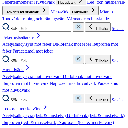
Febertermometer
Huvudvärk
Led- och muskelvärk
Huvudvärk
Mensvärk
Migrän
Led- och muskelvärk
Mensvärk
Tandvärk
Träning och träningsvärk
Värmande och kylande
Sök
Se alla
Tillbaka
Febernedsättande
Acetylsalicylsyra mot feber
Diklofenak mot feber
Ibuprofen mot
feber
Paracetamol mot feber
Sök
Se alla
Tillbaka
Huvudvärk
Acetylsalicylsyra mot huvudvärk
Diklofenak mot huvudvärk
Ibuprofen mot huvudvärk
Naproxen mot huvudvärk
Paracetamol
mot huvudvärk
Sök
Se alla
Tillbaka
Led- och muskelvärk
Acetylsalicylsyra (led- & muskelv.)
Diklofenak (led- & muskelvärk)
Ibuprofen (led- & muskelvärk)
Naproxen (led- & muskelvärk)