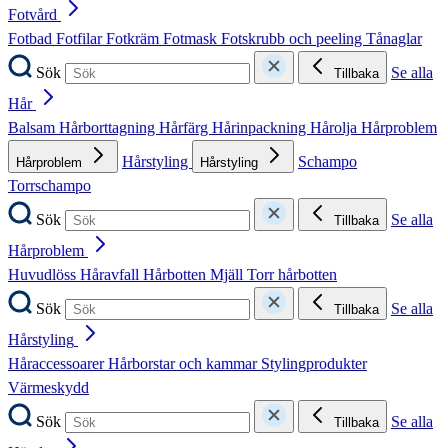
Fotvård
Fotbad
Fotfilar
Fotkräm
Fotmask
Fotskrubb och peeling
Tånaglar
Sök
Se alla
Tillbaka
Hår
Balsam
Hårborttagning
Hårfärg
Hårinpackning
Hårolja
Hårproblem
Hårstyling
Schampo
Hårproblem
Hårstyling
Torrschampo
Sök
Se alla
Tillbaka
Hårproblem
Huvudlöss
Håravfall
Hårbotten
Mjäll
Torr hårbotten
Sök
Se alla
Tillbaka
Hårstyling
Håraccessoarer
Hårborstar och kammar
Stylingprodukter
Värmeskydd
Sök
Se alla
Tillbaka