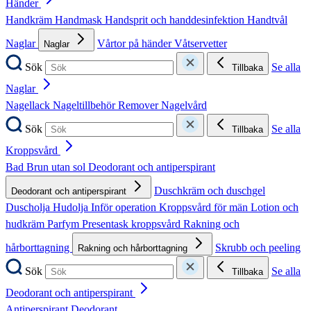
Händer
Handkräm
Handmask
Handsprit och handdesinfektion
Handtvål
Naglar
Vårtor på händer
Våtservetter
Naglar
Sök
Se alla
Tillbaka
Naglar
Nagellack
Nageltillbehör
Remover
Nagelvård
Sök
Se alla
Tillbaka
Kroppsvård
Bad
Brun utan sol
Deodorant och antiperspirant
Duschkräm och duschgel
Deodorant och antiperspirant
Duscholja
Hudolja
Inför operation
Kroppsvård för män
Lotion och
hudkräm
Parfym
Presentask kroppsvård
Rakning och
hårborttagning
Skrubb och peeling
Rakning och hårborttagning
Sök
Se alla
Tillbaka
Deodorant och antiperspirant
Antiperspirant
Deodorant