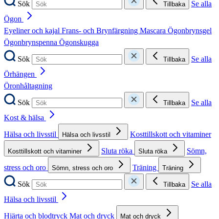
Sök
Se alla
Tillbaka
Ögon
Eyeliner och kajal
Frans- och Brynfärgning
Mascara
Ögonbrynsgel
Ögonbrynspenna
Ögonskugga
Sök
Se alla
Tillbaka
Örhängen
Öronhåltagning
Sök
Se alla
Tillbaka
Kost & hälsa
Hälsa och livsstil
Kosttillskott och vitaminer
Hälsa och livsstil
Sluta röka
Sömn,
Kosttillskott och vitaminer
Sluta röka
stress och oro
Träning
Sömn, stress och oro
Träning
Sök
Se alla
Tillbaka
Hälsa och livsstil
Hjärta och blodtryck
Mat och dryck
Mat och dryck