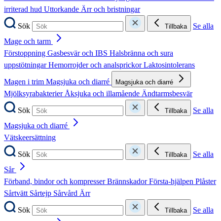
irriterad hud
Uttorkande
Ärr och bristningar
Sök
Se alla
Tillbaka
Mage och tarm
Förstoppning
Gasbesvär och IBS
Halsbränna och sura
uppstötningar
Hemorrojder och analsprickor
Laktosintolerans
Magen i trim
Magsjuka och diarré
Magsjuka och diarré
Mjölksyrabakterier
Åksjuka och illamående
Ändtarmsbesvär
Sök
Se alla
Tillbaka
Magsjuka och diarré
Vätskeersättning
Sök
Se alla
Tillbaka
Sår
Förband, bindor och kompresser
Brännskador
Första-hjälpen
Plåster
Sårtvätt
Sårtejp
Sårvård
Ärr
Sök
Se alla
Tillbaka