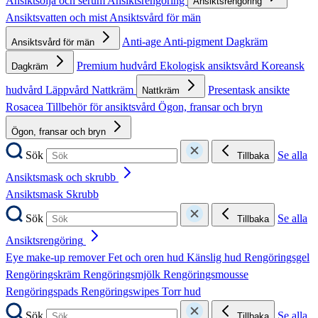
Ansiktsolja och serum
Ansiktsrengöring
Ansiktsrengöring
Ansiktsvatten och mist
Ansiktsvård för män
Anti-age
Anti-pigment
Dagkräm
Ansiktsvård för män
Premium hudvård
Ekologisk ansiktsvård
Koreansk
Dagkräm
hudvård
Läppvård
Nattkräm
Presentask ansikte
Nattkräm
Rosacea
Tillbehör för ansiktsvård
Ögon, fransar och bryn
Ögon, fransar och bryn
Sök
Se alla
Tillbaka
Ansiktsmask och skrubb
Ansiktsmask
Skrubb
Sök
Se alla
Tillbaka
Ansiktsrengöring
Eye make-up remover
Fet och oren hud
Känslig hud
Rengöringsgel
Rengöringskräm
Rengöringsmjölk
Rengöringsmousse
Rengöringspads
Rengöringswipes
Torr hud
Sök
Se alla
Tillbaka