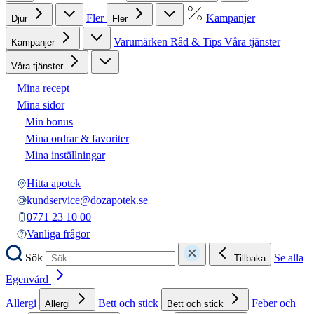
Fler
Kampanjer
Djur
Fler
Varumärken
Råd & Tips
Våra tjänster
Kampanjer
Våra tjänster
Mina recept
Mina sidor
Min bonus
Mina ordrar & favoriter
Mina inställningar
Hitta apotek
kundservice@dozapotek.se
0771 23 10 00
Vanliga frågor
Sök
Se alla
Tillbaka
Egenvård
Allergi
Bett och stick
Feber och
Allergi
Bett och stick