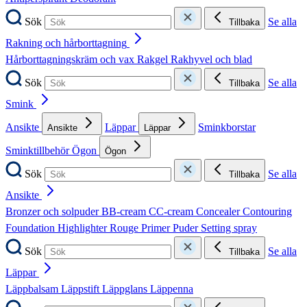
Sök
Se alla
Tillbaka
Rakning och hårborttagning
Hårborttagningskräm och vax
Rakgel
Rakhyvel och blad
Sök
Se alla
Tillbaka
Smink
Ansikte
Läppar
Sminkborstar
Ansikte
Läppar
Sminktillbehör
Ögon
Ögon
Sök
Se alla
Tillbaka
Ansikte
Bronzer och solpuder
BB-cream
CC-cream
Concealer
Contouring
Foundation
Highlighter
Rouge
Primer
Puder
Setting spray
Sök
Se alla
Tillbaka
Läppar
Läppbalsam
Läppstift
Läppglans
Läppenna