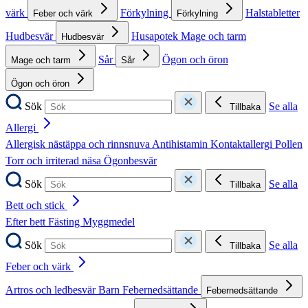
värk
Förkylning
Halstabletter
Feber och värk
Förkylning
Hudbesvär
Husapotek
Mage och tarm
Hudbesvär
Sår
Ögon och öron
Mage och tarm
Sår
Ögon och öron
Sök
Se alla
Tillbaka
Allergi
Allergisk nästäppa och rinnsnuva
Antihistamin
Kontaktallergi
Pollen
Torr och irriterad näsa
Ögonbesvär
Sök
Se alla
Tillbaka
Bett och stick
Efter bett
Fästing
Myggmedel
Sök
Se alla
Tillbaka
Feber och värk
Artros och ledbesvär
Barn
Febernedsättande
Febernedsättande