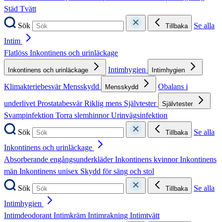
Städ
Tvätt
Sök
Se alla
Tillbaka
Intim
Flatlöss
Inkontinens och urinläckage
Intimhygien
Inkontinens och urinläckage
Intimhygien
Klimakteriebesvär
Mensskydd
Obalans i
Mensskydd
underlivet
Prostatabesvär
Riklig mens
Självtester
Självtester
Svampinfektion
Torra slemhinnor
Urinvägsinfektion
Sök
Se alla
Tillbaka
Inkontinens och urinläckage
Absorberande engångsunderkläder
Inkontinens kvinnor
Inkontinens
män
Inkontinens unisex
Skydd för säng och stol
Sök
Se alla
Tillbaka
Intimhygien
Intimdeodorant
Intimkräm
Intimrakning
Intimtvätt