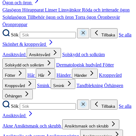
Ögon och öron
Glasögon
Hörapparat
Linser
Linsvätskor
Röda och irriterade ögon
Solglasögon
Tillbehör ögon och öron
Torra ögon
Öronbesvär
Öronproppar
Sök
Se alla
Tillbaka
Skönhet & kroppsvård
Ansiktsvård
Solskydd och solkräm
Ansiktsvård
Dermatologisk hudvård
Fötter
Solskydd och solkräm
Hår
Händer
Kroppsvård
Fötter
Hår
Händer
Smink
Tandblekning
Örhängen
Kroppsvård
Smink
Örhängen
Sök
Se alla
Tillbaka
Ansiktsvård
Akne
Ansiktsmask och skrubb
Ansiktsmask och skrubb