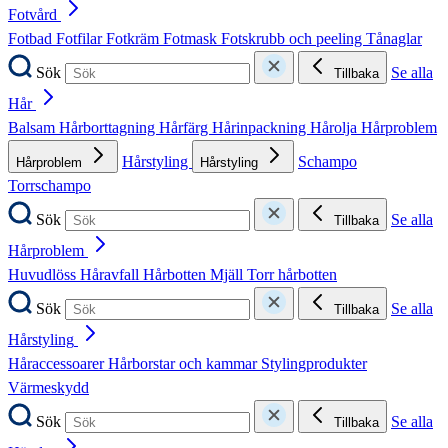
Fotvård
Fotbad
Fotfilar
Fotkräm
Fotmask
Fotskrubb och peeling
Tånaglar
Sök
Se alla
Tillbaka
Hår
Balsam
Hårborttagning
Hårfärg
Hårinpackning
Hårolja
Hårproblem
Hårstyling
Schampo
Hårproblem
Hårstyling
Torrschampo
Sök
Se alla
Tillbaka
Hårproblem
Huvudlöss
Håravfall
Hårbotten
Mjäll
Torr hårbotten
Sök
Se alla
Tillbaka
Hårstyling
Håraccessoarer
Hårborstar och kammar
Stylingprodukter
Värmeskydd
Sök
Se alla
Tillbaka