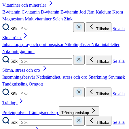
Vitaminer och mineraler
B-vitamin
C-vitamin
D-vitamin
E-vitamin
Jod
Järn
Kalcium
Krom
Magnesium
Multivitaminer
Selen
Zink
Sök
Se alla
Tillbaka
Sluta röka
Inhalator, spray och portionspåsar
Nikotinplåster
Nikotintabletter
Nikotintuggummi
Sök
Se alla
Tillbaka
Sömn, stress och oro
Insomningsbesvär
Nedstämdhet, stress och oro
Snarkning
Sovmask
Tandgnissling
Örngott
Sök
Se alla
Tillbaka
Träning
Proteinpulver
Träningsredskap
Träningsredskap
Sök
Se alla
Tillbaka