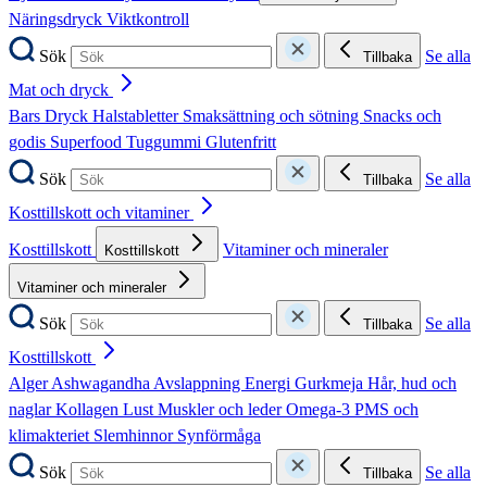
Näringsdryck
Viktkontroll
Sök
Se alla
Tillbaka
Mat och dryck
Bars
Dryck
Halstabletter
Smaksättning och sötning
Snacks och
godis
Superfood
Tuggummi
Glutenfritt
Sök
Se alla
Tillbaka
Kosttillskott och vitaminer
Kosttillskott
Vitaminer och mineraler
Kosttillskott
Vitaminer och mineraler
Sök
Se alla
Tillbaka
Kosttillskott
Alger
Ashwagandha
Avslappning
Energi
Gurkmeja
Hår, hud och
naglar
Kollagen
Lust
Muskler och leder
Omega-3
PMS och
klimakteriet
Slemhinnor
Synförmåga
Sök
Se alla
Tillbaka