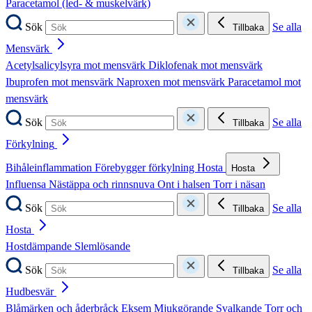
Paracetamol (led- & muskelvärk)
Sök
Se alla
Tillbaka
Mensvärk
Acetylsalicylsyra mot mensvärk
Diklofenak mot mensvärk
Ibuprofen mot mensvärk
Naproxen mot mensvärk
Paracetamol mot
mensvärk
Sök
Se alla
Tillbaka
Förkylning
Bihåleinflammation
Förebygger förkylning
Hosta
Hosta
Influensa
Nästäppa och rinnsnuva
Ont i halsen
Torr i näsan
Sök
Se alla
Tillbaka
Hosta
Hostdämpande
Slemlösande
Sök
Se alla
Tillbaka
Hudbesvär
Blåmärken och åderbråck
Eksem
Mjukgörande
Svalkande
Torr och