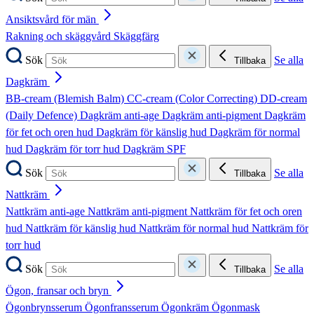
Ansiktsvård för män
Rakning och skäggvård
Skäggfärg
Sök
Se alla
Tillbaka
Dagkräm
BB-cream (Blemish Balm)
CC-cream (Color Correcting)
DD-cream
(Daily Defence)
Dagkräm anti-age
Dagkräm anti-pigment
Dagkräm
för fet och oren hud
Dagkräm för känslig hud
Dagkräm för normal
hud
Dagkräm för torr hud
Dagkräm SPF
Sök
Se alla
Tillbaka
Nattkräm
Nattkräm anti-age
Nattkräm anti-pigment
Nattkräm för fet och oren
hud
Nattkräm för känslig hud
Nattkräm för normal hud
Nattkräm för
torr hud
Sök
Se alla
Tillbaka
Ögon, fransar och bryn
Ögonbrynsserum
Ögonfransserum
Ögonkräm
Ögonmask