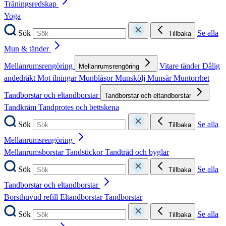
Träningsredskap
Yoga
Sök
Se alla
Tillbaka
Mun & tänder
Mellanrumsrengöring
Vitare tänder
Dålig
Mellanrumsrengöring
andedräkt
Mot ilningar
Munblåsor
Munskölj
Munsår
Muntorrhet
Tandborstar och eltandborstar
Tandborstar och eltandborstar
Tandkräm
Tandprotes och bettskena
Sök
Se alla
Tillbaka
Mellanrumsrengöring
Mellanrumsborstar
Tandstickor
Tandtråd och byglar
Sök
Se alla
Tillbaka
Tandborstar och eltandborstar
Borsthuvud refill
Eltandborstar
Tandborstar
Sök
Se alla
Tillbaka