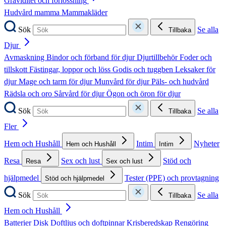
Graviditet och förlossning
Hudvård mamma
Mammakläder
Sök
Se alla
Tillbaka
Djur
Avmaskning
Bindor och förband för djur
Djurtillbehör
Foder och
tillskott
Fästingar, loppor och löss
Godis och tuggben
Leksaker för
djur
Mage och tarm för djur
Munvård för djur
Päls- och hudvård
Rädsla och oro
Sårvård för djur
Ögon och öron för djur
Sök
Se alla
Tillbaka
Fler
Hem och Hushåll
Intim
Nyheter
Hem och Hushåll
Intim
Resa
Sex och lust
Stöd och
Resa
Sex och lust
hjälpmedel
Tester (PPE) och provtagning
Stöd och hjälpmedel
Sök
Se alla
Tillbaka
Hem och Hushåll
Batterier
Disk
Doftljus och doftpinnar
Krisberedskap
Rengöring