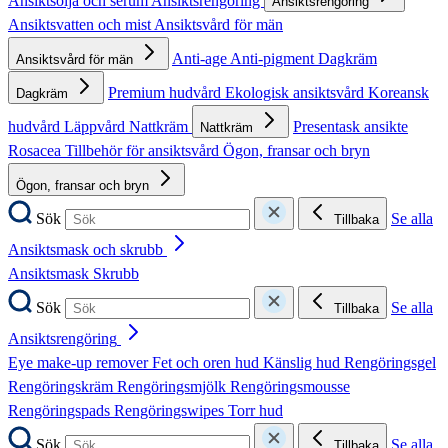
Ansiktsolja och serum
Ansiktsrengöring
Ansiktsrengöring
Ansiktsvatten och mist
Ansiktsvård för män
Anti-age
Anti-pigment
Dagkräm
Ansiktsvård för män
Premium hudvård
Ekologisk ansiktsvård
Koreansk
Dagkräm
hudvård
Läppvård
Nattkräm
Presentask ansikte
Nattkräm
Rosacea
Tillbehör för ansiktsvård
Ögon, fransar och bryn
Ögon, fransar och bryn
Sök
Se alla
Tillbaka
Ansiktsmask och skrubb
Ansiktsmask
Skrubb
Sök
Se alla
Tillbaka
Ansiktsrengöring
Eye make-up remover
Fet och oren hud
Känslig hud
Rengöringsgel
Rengöringskräm
Rengöringsmjölk
Rengöringsmousse
Rengöringspads
Rengöringswipes
Torr hud
Sök
Se alla
Tillbaka