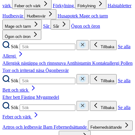
värk
Förkylning
Halstabletter
Feber och värk
Förkylning
Hudbesvär
Husapotek
Mage och tarm
Hudbesvär
Sår
Ögon och öron
Mage och tarm
Sår
Ögon och öron
Sök
Se alla
Tillbaka
Allergi
Allergisk nästäppa och rinnsnuva
Antihistamin
Kontaktallergi
Pollen
Torr och irriterad näsa
Ögonbesvär
Sök
Se alla
Tillbaka
Bett och stick
Efter bett
Fästing
Myggmedel
Sök
Se alla
Tillbaka
Feber och värk
Artros och ledbesvär
Barn
Febernedsättande
Febernedsättande