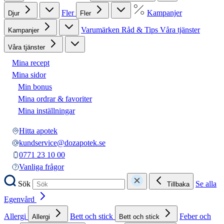
Fler
Kampanjer
Djur
Fler
Varumärken
Råd & Tips
Våra tjänster
Kampanjer
Våra tjänster
Mina recept
Mina sidor
Min bonus
Mina ordrar & favoriter
Mina inställningar
Hitta apotek
kundservice@dozapotek.se
0771 23 10 00
Vanliga frågor
Sök
Se alla
Tillbaka
Egenvård
Allergi
Bett och stick
Feber och
Allergi
Bett och stick