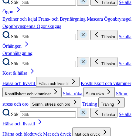
Sök
Se alla
Tillbaka
Ögon
Eyeliner och kajal
Frans- och Brynfärgning
Mascara
Ögonbrynsgel
Ögonbrynspenna
Ögonskugga
Sök
Se alla
Tillbaka
Örhängen
Öronhåltagning
Sök
Se alla
Tillbaka
Kost & hälsa
Hälsa och livsstil
Kosttillskott och vitaminer
Hälsa och livsstil
Sluta röka
Sömn,
Kosttillskott och vitaminer
Sluta röka
stress och oro
Träning
Sömn, stress och oro
Träning
Sök
Se alla
Tillbaka
Hälsa och livsstil
Hjärta och blodtryck
Mat och dryck
Mat och dryck