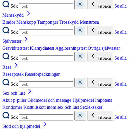
Sök
Se alla
Tillbaka
Mensskydd
Bindor
Menskopp
Tamponger
Trosskydd
Menstrosa
Sök
Se alla
Tillbaka
Självtester
Graviditetstest
Klamydiatest
Ägglossningstest
Övriga självtester
Sök
Se alla
Tillbaka
Resa
Reseapotek
Reseförpackningar
Sök
Se alla
Tillbaka
Sex och lust
Akut-p-piller
Glidmedel och massage
Hjälpmedel
Impotens
Kondomer
Kosttillskott inom sex och lust
Sexleksaker
Sök
Se alla
Tillbaka
Stöd och hjälpmedel