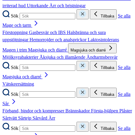
irriterad hud
Uttorkande
Ärr och bristningar
Sök
Se alla
Tillbaka
Mage och tarm
Förstoppning
Gasbesvär och IBS
Halsbränna och sura
uppstötningar
Hemorrojder och analsprickor
Laktosintolerans
Magen i trim
Magsjuka och diarré
Magsjuka och diarré
Mjölksyrabakterier
Åksjuka och illamående
Ändtarmsbesvär
Sök
Se alla
Tillbaka
Magsjuka och diarré
Vätskeersättning
Sök
Se alla
Tillbaka
Sår
Förband, bindor och kompresser
Brännskador
Första-hjälpen
Plåster
Sårtvätt
Sårtejp
Sårvård
Ärr
Sök
Se alla
Tillbaka