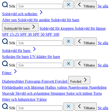
Sök
Se alla
Tillbaka
Solskydd och solkräm
After sun
Solskydd för ansikte
Solskydd för barn
Solskydd för kroppen
Solskydd för läppar
Solskydd för barn
SPF 15-25
SPF 30
SPF 50
SPF 100
Sök
Se alla
Tillbaka
Solskydd för barn
Solkräm för barn
UV-kläder för barn
Sök
Se alla
Tillbaka
Fötter
Diabetesfötter
Fotsvamp
Fotsvett
Fotvård
Fotvård
Förhårdnader och liktornar
Hallux valgus
Nagelsvamp
Nageltrång
Skavsår
Skydd och avlastning
Strumpor
Sulor och inlägg
Torra
fötter och hälsprickor
Vårtor
Sök
Se alla
Tillbaka