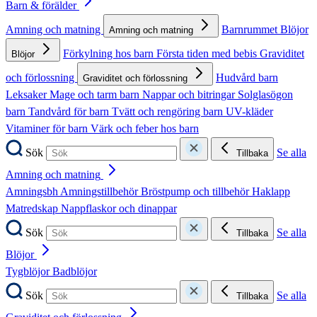
Barn & förälder
Amning och matning
Barnrummet
Blöjor
Amning och matning
Förkylning hos barn
Första tiden med bebis
Graviditet
Blöjor
och förlossning
Hudvård barn
Graviditet och förlossning
Leksaker
Mage och tarm barn
Nappar och bitringar
Solglasögon
barn
Tandvård för barn
Tvätt och rengöring barn
UV-kläder
Vitaminer för barn
Värk och feber hos barn
Sök
Se alla
Tillbaka
Amning och matning
Amningsbh
Amningstillbehör
Bröstpump och tillbehör
Haklapp
Matredskap
Nappflaskor och dinappar
Sök
Se alla
Tillbaka
Blöjor
Tygblöjor
Badblöjor
Sök
Se alla
Tillbaka