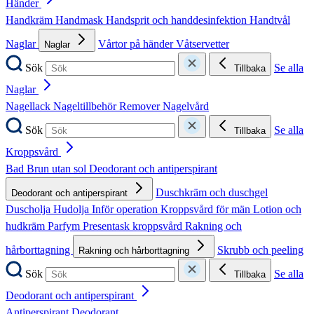
Händer
Handkräm
Handmask
Handsprit och handdesinfektion
Handtvål
Naglar
Vårtor på händer
Våtservetter
Naglar
Sök
Se alla
Tillbaka
Naglar
Nagellack
Nageltillbehör
Remover
Nagelvård
Sök
Se alla
Tillbaka
Kroppsvård
Bad
Brun utan sol
Deodorant och antiperspirant
Duschkräm och duschgel
Deodorant och antiperspirant
Duscholja
Hudolja
Inför operation
Kroppsvård för män
Lotion och
hudkräm
Parfym
Presentask kroppsvård
Rakning och
hårborttagning
Skrubb och peeling
Rakning och hårborttagning
Sök
Se alla
Tillbaka
Deodorant och antiperspirant
Antiperspirant
Deodorant