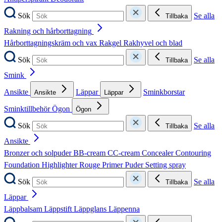
Sök
Se alla
Tillbaka
Rakning och hårborttagning
Hårborttagningskräm och vax
Rakgel
Rakhyvel och blad
Sök
Se alla
Tillbaka
Smink
Ansikte
Läppar
Sminkborstar
Ansikte
Läppar
Sminktillbehör
Ögon
Ögon
Sök
Se alla
Tillbaka
Ansikte
Bronzer och solpuder
BB-cream
CC-cream
Concealer
Contouring
Foundation
Highlighter
Rouge
Primer
Puder
Setting spray
Sök
Se alla
Tillbaka
Läppar
Läppbalsam
Läppstift
Läppglans
Läppenna