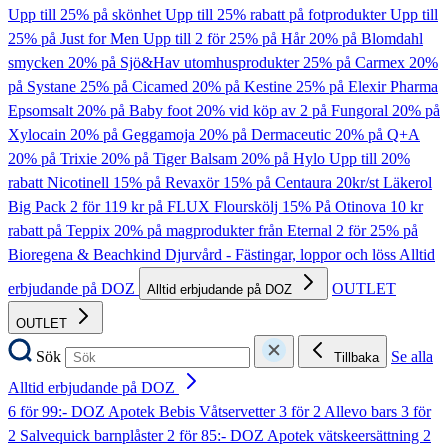
Upp till 25% på skönhet
Upp till 25% rabatt på fotprodukter
Upp till
25% på Just for Men
Upp till 2 för 25% på Hår
20% på Blomdahl
smycken
20% på Sjö&Hav utomhusprodukter
25% på Carmex
20%
på Systane
25% på Cicamed
20% på Kestine
25% på Elexir Pharma
Epsomsalt
20% på Baby foot
20% vid köp av 2 på Fungoral
20% på
Xylocain
20% på Geggamoja
20% på Dermaceutic
20% på Q+A
20% på Trixie
20% på Tiger Balsam
20% på Hylo
Upp till 20%
rabatt Nicotinell
15% på Revaxör
15% på Centaura
20kr/st Läkerol
Big Pack
2 för 119 kr på FLUX Flourskölj
15% På Otinova
10 kr
rabatt på Teppix
20% på magprodukter från Eternal
2 för 25% på
Bioregena & Beachkind
Djurvård - Fästingar, loppor och löss
Alltid
erbjudande på DOZ
OUTLET
Alltid erbjudande på DOZ
OUTLET
Sök
Se alla
Tillbaka
Alltid erbjudande på DOZ
6 för 99:- DOZ Apotek Bebis Våtservetter
3 för 2 Allevo bars
3 för
2 Salvequick barnplåster
2 för 85:- DOZ Apotek vätskeersättning
2