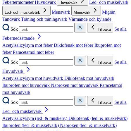
Febertermometer
Huvudvärk
Led- och muskelvärk
Huvudvärk
Mensvärk
Migrän
Led- och muskelvärk
Mensvärk
Tandvärk
Träning och träningsvärk
Värmande och kylande
Sök
Se alla
Tillbaka
Febernedsättande
Acetylsalicylsyra mot feber
Diklofenak mot feber
Ibuprofen mot
feber
Paracetamol mot feber
Sök
Se alla
Tillbaka
Huvudvärk
Acetylsalicylsyra mot huvudvärk
Diklofenak mot huvudvärk
Ibuprofen mot huvudvärk
Naproxen mot huvudvärk
Paracetamol
mot huvudvärk
Sök
Se alla
Tillbaka
Led- och muskelvärk
Acetylsalicylsyra (led- & muskelv.)
Diklofenak (led- & muskelvärk)
Ibuprofen (led- & muskelvärk)
Naproxen (led- & muskelvärk)