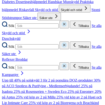
Diabetes
Doseringshjälpmedel
Handskar
Munskydd
Praktiska
hjälpmedel
Riskavfall
Skydd och stöd
Stomi
Skydd och stöd
Stödstrumpor
Säker ute
Säker ute
Sök
Se alla
Tillbaka
Skydd och stöd
Duschskydd
Sök
Se alla
Tillbaka
Säker ute
Reflexer
Broddar
Sök
Se alla
Tillbaka
Kampanjer
Upp till 40% på solskydd
3 för 2 på populära DOZ-produkter
30%
på ACO Spotless & Purifying - Medlemserbjudande!
25% på
Isadora
25% på Rosenserien + Sweden Eco
25% på Eneomey
20%
på Aptus
25% vid köp av 2 på Millu
25% vid köp av 2 på Hagi och
Lip Intimate Care
25% vid köp av 2 på Bioregena och Beachkind