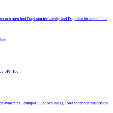
fet och oren hud
Dagkräm för känslig hud
Dagkräm för normal hud
 hud
 50
SPF 100
ch avlastning
Strumpor
Sulor och inlägg
Torra fötter och hälsprickor