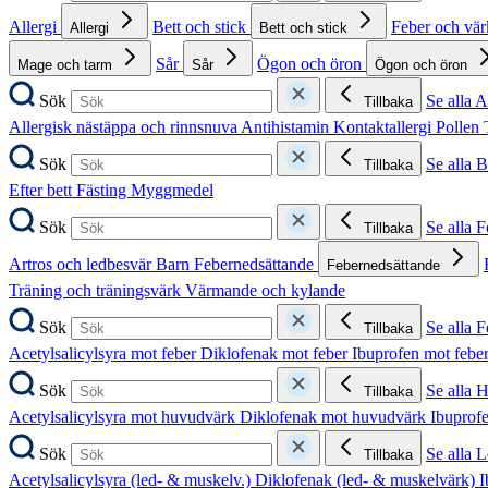
Allergi
Bett och stick
Feber och vä
Allergi
Bett och stick
Sår
Ögon och öron
Mage och tarm
Sår
Ögon och öron
Sök
Se alla A
Tillbaka
Allergisk nästäppa och rinnsnuva
Antihistamin
Kontaktallergi
Pollen
Sök
Se alla B
Tillbaka
Efter bett
Fästing
Myggmedel
Sök
Se alla 
Tillbaka
Artros och ledbesvär
Barn
Febernedsättande
Febernedsättande
Träning och träningsvärk
Värmande och kylande
Sök
Se alla 
Tillbaka
Acetylsalicylsyra mot feber
Diklofenak mot feber
Ibuprofen mot febe
Sök
Se alla 
Tillbaka
Acetylsalicylsyra mot huvudvärk
Diklofenak mot huvudvärk
Ibuprof
Sök
Se alla 
Tillbaka
Acetylsalicylsyra (led- & muskelv.)
Diklofenak (led- & muskelvärk)
I