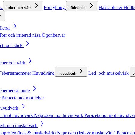
rk
Förkylning
Halstabletter
Hudb
Feber och värk
Förkylning
llergi
Torr och irriterad näsa
Ögonbesvär
ett och stick
Feber och värk
Febertermometer
Huvudvärk
Led- och muskelvärk
Huvudvärk
L
Febernedsättande
r
Paracetamol mot feber
Huvudvärk
en mot huvudvärk
Naproxen mot huvudvärk
Paracetamol mot huvudvä
Led- och muskelvärk
buprofen (led- & muskelvärk)
Naproxen (led- & muskelvärk)
Paracetam