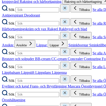
kroppsvård
Rakning och hårborttagning
Rakning och hårborttagning
Sök
Se alla 
Tillbaka
Antiperspirant
Deodorant
Sök
Se alla 
Tillbaka
Hårborttagningskräm och vax
Rakgel
Rakhyvel och blad
Sök
Se alla 
Tillbaka
Ansikte
Läppar
Sminkborstar
Sminktillb
Ansikte
Läppar
Sök
Se alla A
Tillbaka
Bronzer och solpuder
BB-cream
CC-cream
Concealer
Contouring
Fo
Sök
Se alla 
Tillbaka
Läppbalsam
Läppstift
Läppglans
Läppenna
Sök
Se alla 
Tillbaka
Eyeliner och kajal
Frans- och Brynfärgning
Mascara
Ögonbrynsgel
Ö
Sök
Se alla 
Tillbaka
Öronhåltagning