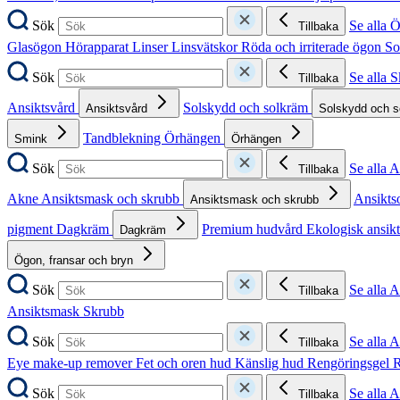
Sök
Se alla 
Tillbaka
Glasögon
Hörapparat
Linser
Linsvätskor
Röda och irriterade ögon
So
Sök
Se alla 
Tillbaka
Ansiktsvård
Solskydd och solkräm
Ansiktsvård
Solskydd och 
Tandblekning
Örhängen
Smink
Örhängen
Sök
Se alla 
Tillbaka
Akne
Ansiktsmask och skrubb
Ansikts
Ansiktsmask och skrubb
pigment
Dagkräm
Premium hudvård
Ekologisk ansik
Dagkräm
Ögon, fransar och bryn
Sök
Se alla 
Tillbaka
Ansiktsmask
Skrubb
Sök
Se alla 
Tillbaka
Eye make-up remover
Fet och oren hud
Känslig hud
Rengöringsgel
R
Sök
Se alla 
Tillbaka