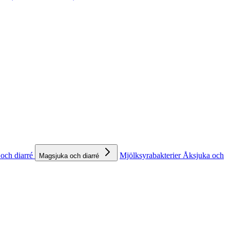
och diarré
Mjölksyrabakterier
Åksjuka och
Magsjuka och diarré