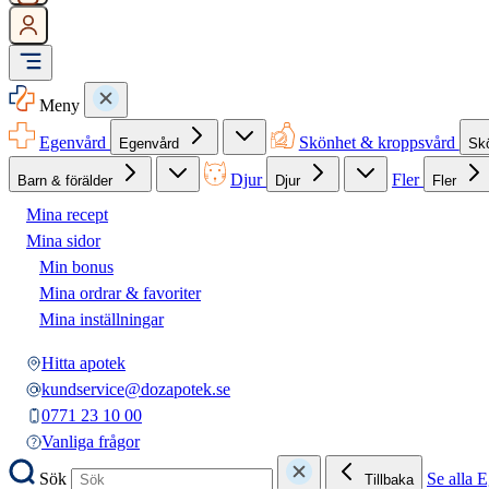
Meny
Egenvård
Skönhet & kroppsvård
Egenvård
Sk
Djur
Fler
Barn & förälder
Djur
Fler
Mina recept
Mina sidor
Min bonus
Mina ordrar & favoriter
Mina inställningar
Hitta apotek
kundservice@dozapotek.se
0771 23 10 00
Vanliga frågor
Sök
Se alla 
Tillbaka