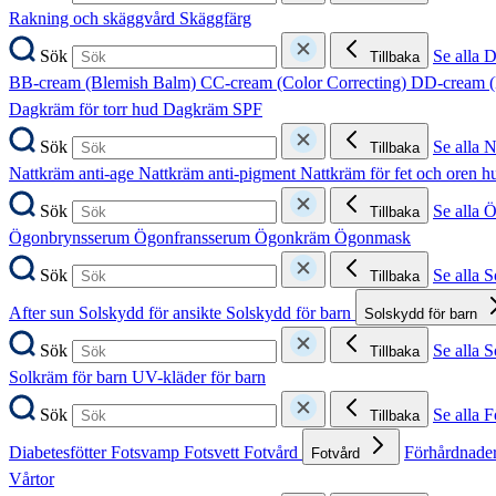
Rakning och skäggvård
Skäggfärg
Sök
Se alla 
Tillbaka
BB-cream (Blemish Balm)
CC-cream (Color Correcting)
DD-cream (
Dagkräm för torr hud
Dagkräm SPF
Sök
Se alla 
Tillbaka
Nattkräm anti-age
Nattkräm anti-pigment
Nattkräm för fet och oren 
Sök
Se alla 
Tillbaka
Ögonbrynsserum
Ögonfransserum
Ögonkräm
Ögonmask
Sök
Se alla 
Tillbaka
After sun
Solskydd för ansikte
Solskydd för barn
Solskydd för barn
Sök
Se alla 
Tillbaka
Solkräm för barn
UV-kläder för barn
Sök
Se alla F
Tillbaka
Diabetesfötter
Fotsvamp
Fotsvett
Fotvård
Förhårdnader
Fotvård
Vårtor