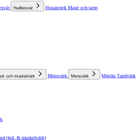
esvär
Husapotek
Mage och tarm
Hudbesvär
Mensvärk
Migrän
Tandvärk
ed- och muskelvärk
Mensvärk
rk
ol (led- & muskelvärk)