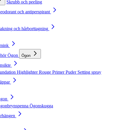
Skrubb och peeling
Deodorant och antiperspirant
Rakning och hårborttagning
Smink
ehör
Ögon
Ögon
nsikte
undation
Highlighter
Rouge
Primer
Puder
Setting spray
Läppar
Ögon
gonbrynspenna
Ögonskugga
Örhängen