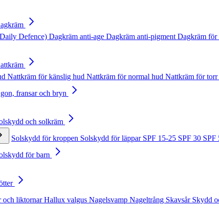
Dagkräm
Daily Defence)
Dagkräm anti-age
Dagkräm anti-pigment
Dagkräm för 
Nattkräm
hud
Nattkräm för känslig hud
Nattkräm för normal hud
Nattkräm för torr
Ögon, fransar och bryn
Solskydd och solkräm
Solskydd för kroppen
Solskydd för läppar
SPF 15-25
SPF 30
SPF
Solskydd för barn
ötter
 och liktornar
Hallux valgus
Nagelsvamp
Nageltrång
Skavsår
Skydd o