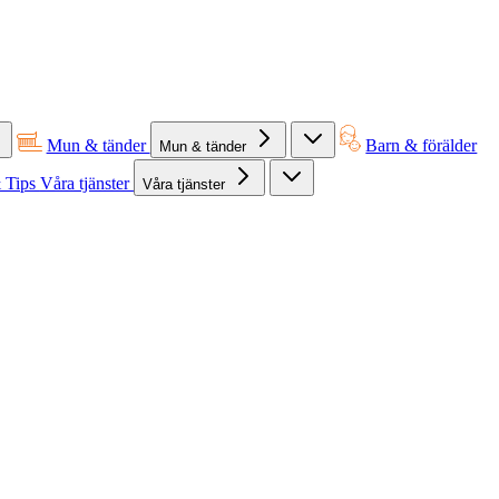
Mun & tänder
Barn & förälder
Mun & tänder
 Tips
Våra tjänster
Våra tjänster