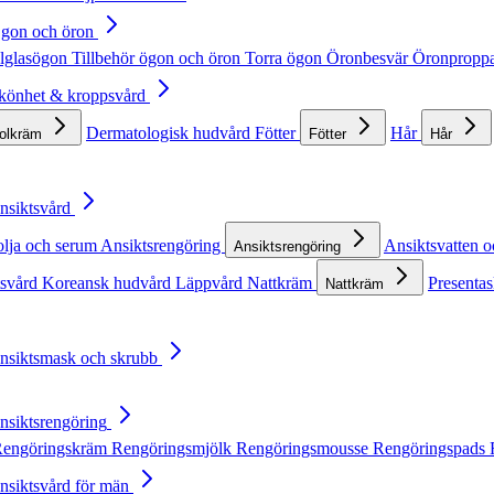
Ögon och öron
lglasögon
Tillbehör ögon och öron
Torra ögon
Öronbesvär
Öronpropp
Skönhet & kroppsvård
Dermatologisk hudvård
Fötter
Hår
solkräm
Fötter
Hår
Ansiktsvård
olja och serum
Ansiktsrengöring
Ansiktsvatten o
Ansiktsrengöring
tsvård
Koreansk hudvård
Läppvård
Nattkräm
Presentas
Nattkräm
Ansiktsmask och skrubb
Ansiktsrengöring
engöringskräm
Rengöringsmjölk
Rengöringsmousse
Rengöringspads
Ansiktsvård för män