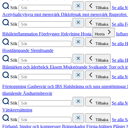
Sök
Se alla 
Tillbaka
Acetylsalicylsyra mot mensvärk
Diklofenak mot mensvärk
Ibuprofen
Sök
Se alla 
Tillbaka
Bihåleinflammation
Förebygger förkylning
Hosta
Influe
Hosta
Sök
Se alla 
Tillbaka
Hostdämpande
Slemlösande
Sök
Se alla 
Tillbaka
Blåmärken och åderbråck
Eksem
Mjukgörande
Svalkande
Torr och i
Sök
Se alla 
Tillbaka
Förstoppning
Gasbesvär och IBS
Halsbränna och sura uppstötningar
illamående
Ändtarmsbesvär
Sök
Se alla 
Tillbaka
Vätskeersättning
Sök
Se alla S
Tillbaka
Förband, bindor och kompresser
Brännskador
Första-hjälpen
Plåster