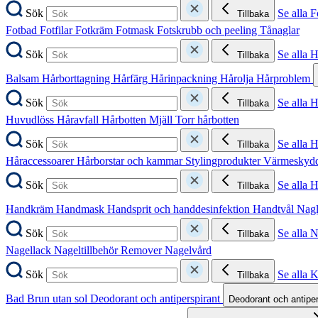
Sök
Se alla F
Tillbaka
Fotbad
Fotfilar
Fotkräm
Fotmask
Fotskrubb och peeling
Tånaglar
Sök
Se alla 
Tillbaka
Balsam
Hårborttagning
Hårfärg
Hårinpackning
Hårolja
Hårproblem
Sök
Se alla 
Tillbaka
Huvudlöss
Håravfall
Hårbotten
Mjäll
Torr hårbotten
Sök
Se alla H
Tillbaka
Håraccessoarer
Hårborstar och kammar
Stylingprodukter
Värmeskyd
Sök
Se alla 
Tillbaka
Handkräm
Handmask
Handsprit och handdesinfektion
Handtvål
Nag
Sök
Se alla 
Tillbaka
Nagellack
Nageltillbehör
Remover
Nagelvård
Sök
Se alla 
Tillbaka
Bad
Brun utan sol
Deodorant och antiperspirant
Deodorant och antipe