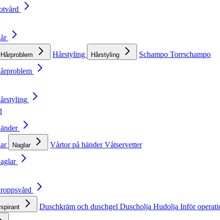
otvård
Hår
Hårstyling
Schampo
Torrschampo
Hårproblem
Hårstyling
Hårproblem
årstyling
d
Händer
lar
Vårtor på händer
Våtservetter
Naglar
Naglar
Kroppsvård
Duschkräm och duschgel
Duscholja
Hudolja
Inför operat
rspirant