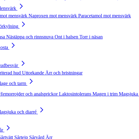
Mensvärk
 mot mensvärk
Naproxen mot mensvärk
Paracetamol mot mensvärk
Förkylning
nsa
Nästäppa och rinnsnuva
Ont i halsen
Torr i näsan
Hosta
Hudbesvär
rriterad hud
Uttorkande
Ärr och bristningar
Mage och tarm
Hemorrojder och analsprickor
Laktosintolerans
Magen i trim
Magsjuka 
Magsjuka och diarré
år
Sårtvätt
Sårtejp
Sårvård
Ärr