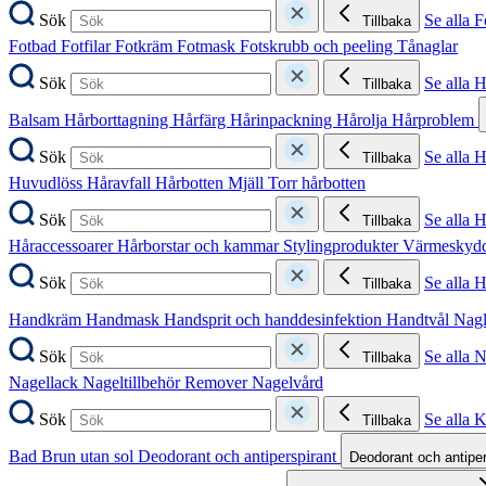
Sök
Se alla F
Tillbaka
Fotbad
Fotfilar
Fotkräm
Fotmask
Fotskrubb och peeling
Tånaglar
Sök
Se alla 
Tillbaka
Balsam
Hårborttagning
Hårfärg
Hårinpackning
Hårolja
Hårproblem
Sök
Se alla 
Tillbaka
Huvudlöss
Håravfall
Hårbotten
Mjäll
Torr hårbotten
Sök
Se alla H
Tillbaka
Håraccessoarer
Hårborstar och kammar
Stylingprodukter
Värmeskyd
Sök
Se alla 
Tillbaka
Handkräm
Handmask
Handsprit och handdesinfektion
Handtvål
Nag
Sök
Se alla 
Tillbaka
Nagellack
Nageltillbehör
Remover
Nagelvård
Sök
Se alla 
Tillbaka
Bad
Brun utan sol
Deodorant och antiperspirant
Deodorant och antipe