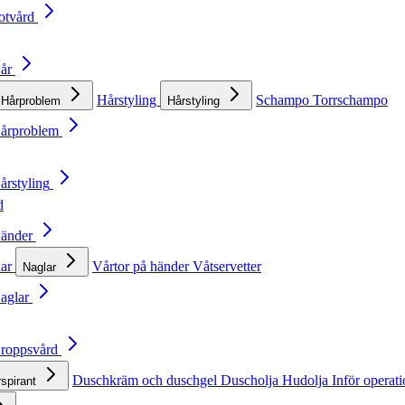
otvård
Hår
Hårstyling
Schampo
Torrschampo
Hårproblem
Hårstyling
Hårproblem
årstyling
d
Händer
lar
Vårtor på händer
Våtservetter
Naglar
Naglar
Kroppsvård
Duschkräm och duschgel
Duscholja
Hudolja
Inför operat
rspirant