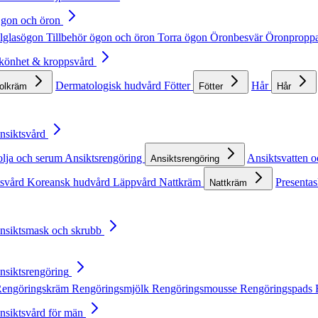
Ögon och öron
lglasögon
Tillbehör ögon och öron
Torra ögon
Öronbesvär
Öronpropp
Skönhet & kroppsvård
Dermatologisk hudvård
Fötter
Hår
solkräm
Fötter
Hår
Ansiktsvård
olja och serum
Ansiktsrengöring
Ansiktsvatten o
Ansiktsrengöring
tsvård
Koreansk hudvård
Läppvård
Nattkräm
Presentas
Nattkräm
Ansiktsmask och skrubb
Ansiktsrengöring
engöringskräm
Rengöringsmjölk
Rengöringsmousse
Rengöringspads
Ansiktsvård för män