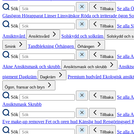
Sök
Se alla 
Tillbaka
Glasögon
Hörapparat
Linser
Linsvätskor
Röda och irriterade ögon
So
Sök
Se alla 
Tillbaka
Ansiktsvård
Solskydd och solkräm
Ansiktsvård
Solskydd och 
Tandblekning
Örhängen
Smink
Örhängen
Sök
Se alla 
Tillbaka
Akne
Ansiktsmask och skrubb
Ansikts
Ansiktsmask och skrubb
pigment
Dagkräm
Premium hudvård
Ekologisk ansik
Dagkräm
Ögon, fransar och bryn
Sök
Se alla 
Tillbaka
Ansiktsmask
Skrubb
Sök
Se alla 
Tillbaka
Eye make-up remover
Fet och oren hud
Känslig hud
Rengöringsgel
R
Sök
Se alla 
Tillbaka