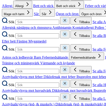
Allergi
Bett och stick
Feber och vä
Allergi
Bett och stick
Sår
Ögon och öron
Mage och tarm
Sår
Ögon och öron
Sök
Se alla A
Tillbaka
Allergisk nästäppa och rinnsnuva
Antihistamin
Kontaktallergi
Pollen
Sök
Se alla B
Tillbaka
Efter bett
Fästing
Myggmedel
Sök
Se alla 
Tillbaka
Artros och ledbesvär
Barn
Febernedsättande
Febernedsättande
Träning och träningsvärk
Värmande och kylande
Sök
Se alla 
Tillbaka
Acetylsalicylsyra mot feber
Diklofenak mot feber
Ibuprofen mot febe
Sök
Se alla 
Tillbaka
Acetylsalicylsyra mot huvudvärk
Diklofenak mot huvudvärk
Ibuprof
Sök
Se alla 
Tillbaka
Acetylsalicylsyra (led- & muskelv.)
Diklofenak (led- & muskelvärk)
I