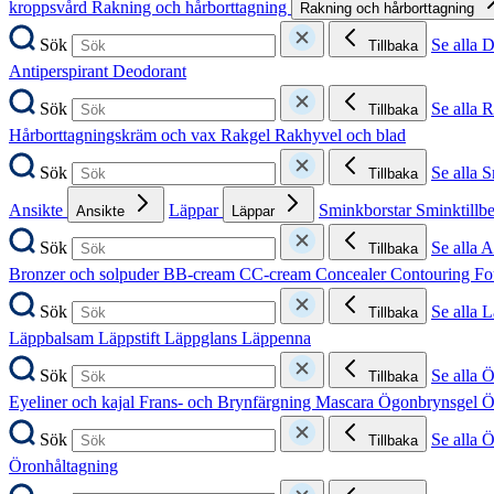
kroppsvård
Rakning och hårborttagning
Rakning och hårborttagning
Sök
Se alla 
Tillbaka
Antiperspirant
Deodorant
Sök
Se alla 
Tillbaka
Hårborttagningskräm och vax
Rakgel
Rakhyvel och blad
Sök
Se alla 
Tillbaka
Ansikte
Läppar
Sminkborstar
Sminktillb
Ansikte
Läppar
Sök
Se alla A
Tillbaka
Bronzer och solpuder
BB-cream
CC-cream
Concealer
Contouring
Fo
Sök
Se alla 
Tillbaka
Läppbalsam
Läppstift
Läppglans
Läppenna
Sök
Se alla 
Tillbaka
Eyeliner och kajal
Frans- och Brynfärgning
Mascara
Ögonbrynsgel
Ö
Sök
Se alla 
Tillbaka
Öronhåltagning