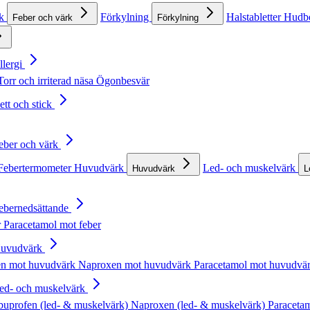
rk
Förkylning
Halstabletter
Hudb
Feber och värk
Förkylning
llergi
Torr och irriterad näsa
Ögonbesvär
ett och stick
Feber och värk
Febertermometer
Huvudvärk
Led- och muskelvärk
Huvudvärk
L
Febernedsättande
r
Paracetamol mot feber
Huvudvärk
en mot huvudvärk
Naproxen mot huvudvärk
Paracetamol mot huvudvä
Led- och muskelvärk
buprofen (led- & muskelvärk)
Naproxen (led- & muskelvärk)
Paracetam