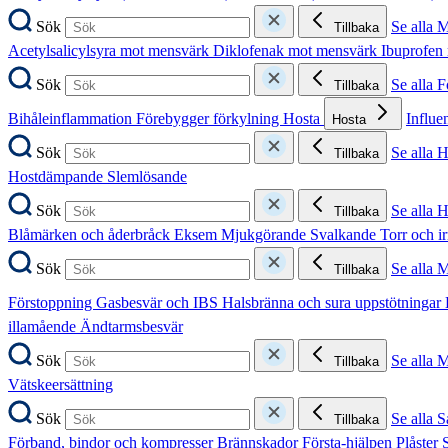
Sök
Se alla 
Tillbaka
Acetylsalicylsyra mot mensvärk
Diklofenak mot mensvärk
Ibuprofen
Sök
Se alla 
Tillbaka
Bihåleinflammation
Förebygger förkylning
Hosta
Influe
Hosta
Sök
Se alla 
Tillbaka
Hostdämpande
Slemlösande
Sök
Se alla 
Tillbaka
Blåmärken och åderbråck
Eksem
Mjukgörande
Svalkande
Torr och i
Sök
Se alla 
Tillbaka
Förstoppning
Gasbesvär och IBS
Halsbränna och sura uppstötningar
illamående
Ändtarmsbesvär
Sök
Se alla 
Tillbaka
Vätskeersättning
Sök
Se alla S
Tillbaka
Förband, bindor och kompresser
Brännskador
Första-hjälpen
Plåster