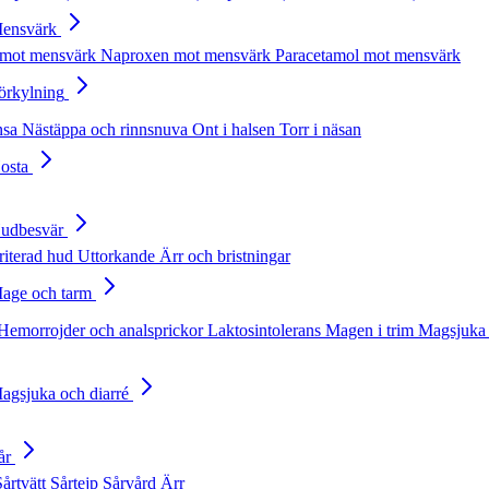
Mensvärk
 mot mensvärk
Naproxen mot mensvärk
Paracetamol mot mensvärk
Förkylning
nsa
Nästäppa och rinnsnuva
Ont i halsen
Torr i näsan
Hosta
Hudbesvär
rriterad hud
Uttorkande
Ärr och bristningar
Mage och tarm
Hemorrojder och analsprickor
Laktosintolerans
Magen i trim
Magsjuka 
Magsjuka och diarré
år
Sårtvätt
Sårtejp
Sårvård
Ärr