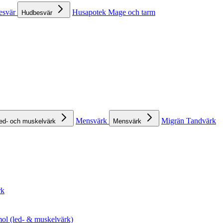
esvär
Husapotek
Mage och tarm
Hudbesvär
Mensvärk
Migrän
Tandvärk
ed- och muskelvärk
Mensvärk
rk
ol (led- & muskelvärk)