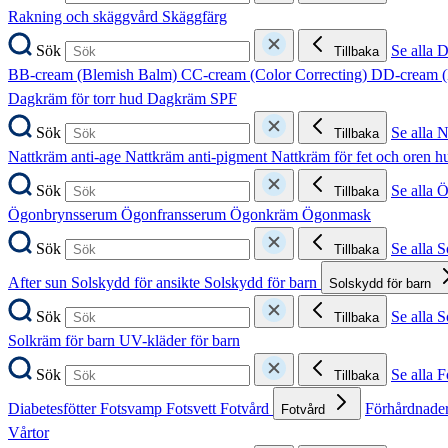
Rakning och skäggvård
Skäggfärg
Sök
Se alla 
Tillbaka
BB-cream (Blemish Balm)
CC-cream (Color Correcting)
DD-cream (
Dagkräm för torr hud
Dagkräm SPF
Sök
Se alla 
Tillbaka
Nattkräm anti-age
Nattkräm anti-pigment
Nattkräm för fet och oren 
Sök
Se alla 
Tillbaka
Ögonbrynsserum
Ögonfransserum
Ögonkräm
Ögonmask
Sök
Se alla 
Tillbaka
After sun
Solskydd för ansikte
Solskydd för barn
Solskydd för barn
Sök
Se alla 
Tillbaka
Solkräm för barn
UV-kläder för barn
Sök
Se alla F
Tillbaka
Diabetesfötter
Fotsvamp
Fotsvett
Fotvård
Förhårdnader
Fotvård
Vårtor