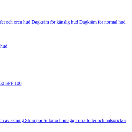
fet och oren hud
Dagkräm för känslig hud
Dagkräm för normal hud
 hud
 50
SPF 100
ch avlastning
Strumpor
Sulor och inlägg
Torra fötter och hälsprickor