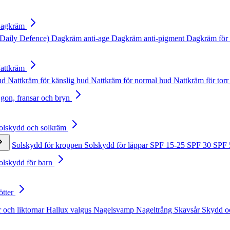
Dagkräm
Daily Defence)
Dagkräm anti-age
Dagkräm anti-pigment
Dagkräm för 
Nattkräm
hud
Nattkräm för känslig hud
Nattkräm för normal hud
Nattkräm för torr
Ögon, fransar och bryn
Solskydd och solkräm
Solskydd för kroppen
Solskydd för läppar
SPF 15-25
SPF 30
SPF
Solskydd för barn
ötter
 och liktornar
Hallux valgus
Nagelsvamp
Nageltrång
Skavsår
Skydd o