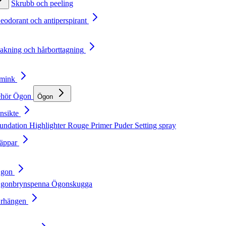
Skrubb och peeling
Deodorant och antiperspirant
Rakning och hårborttagning
Smink
ehör
Ögon
Ögon
nsikte
undation
Highlighter
Rouge
Primer
Puder
Setting spray
Läppar
Ögon
gonbrynspenna
Ögonskugga
Örhängen