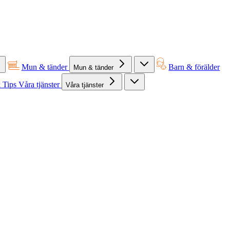
Mun & tänder
Barn & förälder
Mun & tänder
 Tips
Våra tjänster
Våra tjänster