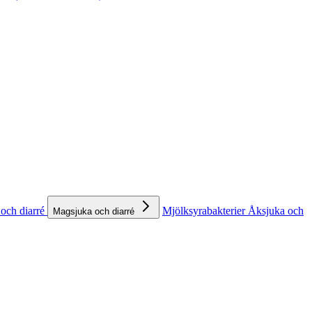
och diarré
Mjölksyrabakterier
Åksjuka och
Magsjuka och diarré