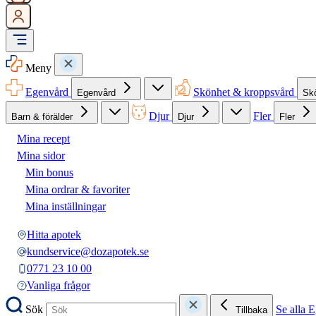
Meny
Egenvård
Skönhet & kroppsvård
Egenvård
Sk
Djur
Fler
Barn & förälder
Djur
Fler
Mina recept
Mina sidor
Min bonus
Mina ordrar & favoriter
Mina inställningar
Hitta apotek
kundservice@dozapotek.se
0771 23 10 00
Vanliga frågor
Sök
Se alla 
Tillbaka