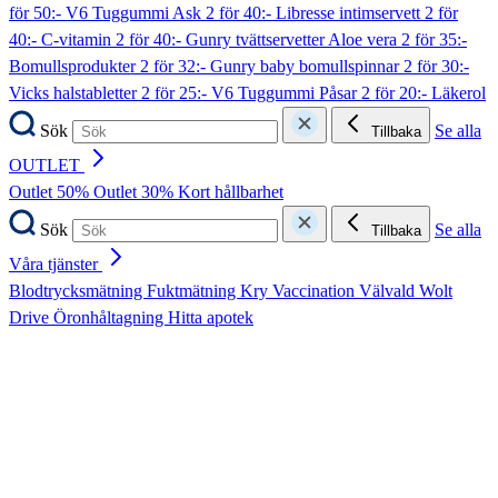
för 50:- V6 Tuggummi Ask
2 för 40:- Libresse intimservett
2 för
40:- C-vitamin
2 för 40:- Gunry tvättservetter Aloe vera
2 för 35:-
Bomullsprodukter
2 för 32:- Gunry baby bomullspinnar
2 för 30:-
Vicks halstabletter
2 för 25:- V6 Tuggummi Påsar
2 för 20:- Läkerol
Sök
Se alla
Tillbaka
OUTLET
Outlet 50%
Outlet 30%
Kort hållbarhet
Sök
Se alla
Tillbaka
Våra tjänster
Blodtrycksmätning
Fuktmätning
Kry
Vaccination
Välvald
Wolt
Drive
Öronhåltagning
Hitta apotek