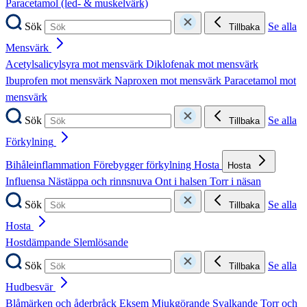
Paracetamol (led- & muskelvärk)
Sök
Se alla
Tillbaka
Mensvärk
Acetylsalicylsyra mot mensvärk
Diklofenak mot mensvärk
Ibuprofen mot mensvärk
Naproxen mot mensvärk
Paracetamol mot
mensvärk
Sök
Se alla
Tillbaka
Förkylning
Bihåleinflammation
Förebygger förkylning
Hosta
Hosta
Influensa
Nästäppa och rinnsnuva
Ont i halsen
Torr i näsan
Sök
Se alla
Tillbaka
Hosta
Hostdämpande
Slemlösande
Sök
Se alla
Tillbaka
Hudbesvär
Blåmärken och åderbråck
Eksem
Mjukgörande
Svalkande
Torr och