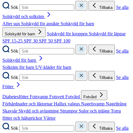
Sök
Se alla
Tillbaka
Solskydd och solkräm
After sun
Solskydd för ansikte
Solskydd för barn
Solskydd för kroppen
Solskydd för läppar
Solskydd för barn
SPF 15-25
SPF 30
SPF 50
SPF 100
Sök
Se alla
Tillbaka
Solskydd för barn
Solkräm för barn
UV-kläder för barn
Sök
Se alla
Tillbaka
Fötter
Diabetesfötter
Fotsvamp
Fotsvett
Fotvård
Fotvård
Förhårdnader och liktornar
Hallux valgus
Nagelsvamp
Nageltrång
Skavsår
Skydd och avlastning
Strumpor
Sulor och inlägg
Torra
fötter och hälsprickor
Vårtor
Sök
Se alla
Tillbaka