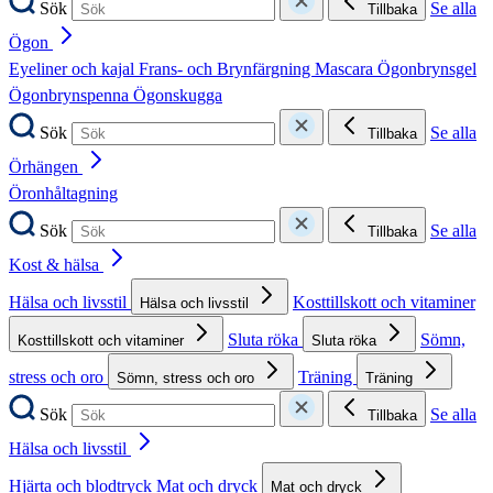
Sök
Se alla
Tillbaka
Ögon
Eyeliner och kajal
Frans- och Brynfärgning
Mascara
Ögonbrynsgel
Ögonbrynspenna
Ögonskugga
Sök
Se alla
Tillbaka
Örhängen
Öronhåltagning
Sök
Se alla
Tillbaka
Kost & hälsa
Hälsa och livsstil
Kosttillskott och vitaminer
Hälsa och livsstil
Sluta röka
Sömn,
Kosttillskott och vitaminer
Sluta röka
stress och oro
Träning
Sömn, stress och oro
Träning
Sök
Se alla
Tillbaka
Hälsa och livsstil
Hjärta och blodtryck
Mat och dryck
Mat och dryck