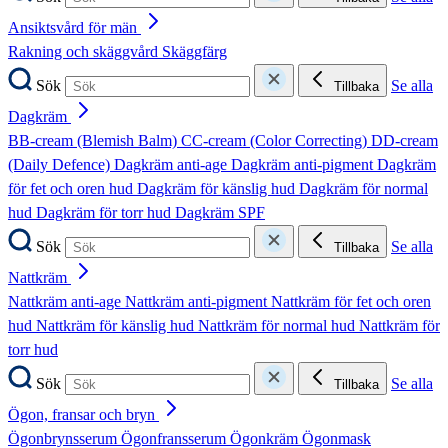
Ansiktsvård för män
Rakning och skäggvård
Skäggfärg
Sök
Se alla
Tillbaka
Dagkräm
BB-cream (Blemish Balm)
CC-cream (Color Correcting)
DD-cream
(Daily Defence)
Dagkräm anti-age
Dagkräm anti-pigment
Dagkräm
för fet och oren hud
Dagkräm för känslig hud
Dagkräm för normal
hud
Dagkräm för torr hud
Dagkräm SPF
Sök
Se alla
Tillbaka
Nattkräm
Nattkräm anti-age
Nattkräm anti-pigment
Nattkräm för fet och oren
hud
Nattkräm för känslig hud
Nattkräm för normal hud
Nattkräm för
torr hud
Sök
Se alla
Tillbaka
Ögon, fransar och bryn
Ögonbrynsserum
Ögonfransserum
Ögonkräm
Ögonmask