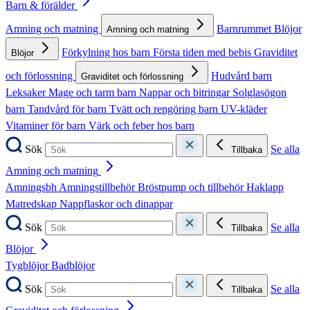
Barn & förälder
Amning och matning
Barnrummet
Blöjor
Amning och matning
Förkylning hos barn
Första tiden med bebis
Graviditet
Blöjor
och förlossning
Hudvård barn
Graviditet och förlossning
Leksaker
Mage och tarm barn
Nappar och bitringar
Solglasögon
barn
Tandvård för barn
Tvätt och rengöring barn
UV-kläder
Vitaminer för barn
Värk och feber hos barn
Sök
Se alla
Tillbaka
Amning och matning
Amningsbh
Amningstillbehör
Bröstpump och tillbehör
Haklapp
Matredskap
Nappflaskor och dinappar
Sök
Se alla
Tillbaka
Blöjor
Tygblöjor
Badblöjor
Sök
Se alla
Tillbaka