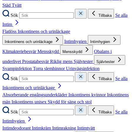
Städ
Tvätt
Sök
Se alla
Tillbaka
Intim
Flatlöss
Inkontinens och urinläckage
Intimhygien
Inkontinens och urinläckage
Intimhygien
Klimakteriebesvär
Mensskydd
Obalans i
Mensskydd
underlivet
Prostatabesvär
Riklig mens
Självtester
Självtester
Svampinfektion
Torra slemhinnor
Urinvägsinfektion
Sök
Se alla
Tillbaka
Inkontinens och urinläckage
Absorberande engångsunderkläder
Inkontinens kvinnor
Inkontinens
män
Inkontinens unisex
Skydd för säng och stol
Sök
Se alla
Tillbaka
Intimhygien
Intimdeodorant
Intimkräm
Intimrakning
Intimtvätt