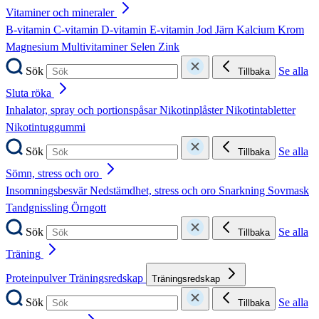
Vitaminer och mineraler
B-vitamin
C-vitamin
D-vitamin
E-vitamin
Jod
Järn
Kalcium
Krom
Magnesium
Multivitaminer
Selen
Zink
Sök
Se alla
Tillbaka
Sluta röka
Inhalator, spray och portionspåsar
Nikotinplåster
Nikotintabletter
Nikotintuggummi
Sök
Se alla
Tillbaka
Sömn, stress och oro
Insomningsbesvär
Nedstämdhet, stress och oro
Snarkning
Sovmask
Tandgnissling
Örngott
Sök
Se alla
Tillbaka
Träning
Proteinpulver
Träningsredskap
Träningsredskap
Sök
Se alla
Tillbaka