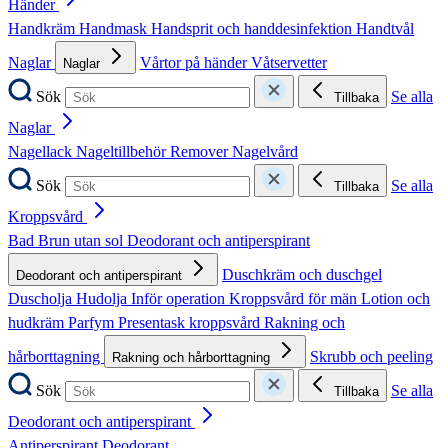
Händer
Handkräm
Handmask
Handsprit och handdesinfektion
Handtvål
Naglar
Vårtor på händer
Våtservetter
Naglar
Sök
Se alla
Tillbaka
Naglar
Nagellack
Nageltillbehör
Remover
Nagelvård
Sök
Se alla
Tillbaka
Kroppsvård
Bad
Brun utan sol
Deodorant och antiperspirant
Duschkräm och duschgel
Deodorant och antiperspirant
Duscholja
Hudolja
Inför operation
Kroppsvård för män
Lotion och
hudkräm
Parfym
Presentask kroppsvård
Rakning och
hårborttagning
Skrubb och peeling
Rakning och hårborttagning
Sök
Se alla
Tillbaka
Deodorant och antiperspirant
Antiperspirant
Deodorant