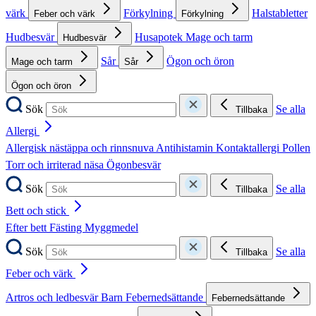
värk
Förkylning
Halstabletter
Feber och värk
Förkylning
Hudbesvär
Husapotek
Mage och tarm
Hudbesvär
Sår
Ögon och öron
Mage och tarm
Sår
Ögon och öron
Sök
Se alla
Tillbaka
Allergi
Allergisk nästäppa och rinnsnuva
Antihistamin
Kontaktallergi
Pollen
Torr och irriterad näsa
Ögonbesvär
Sök
Se alla
Tillbaka
Bett och stick
Efter bett
Fästing
Myggmedel
Sök
Se alla
Tillbaka
Feber och värk
Artros och ledbesvär
Barn
Febernedsättande
Febernedsättande