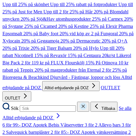
Upp till 25% på skönhet
Upp till 25% rabatt på fotprodukter
Upp till
25% på Just for Men
Upp till 2 för 25% på Hår
20% på Blomdahl
smycken
20% på Sjö&Hav utomhusprodukter
25% på Carmex
20%
på Systane
25% på Cicamed
20% på Kestine
25% på Elexir Pharma
Epsomsalt
20% på Baby foot
20% vid köp av 2 på Fungoral
20% på
Xylocain
20% på Geggamoja
20% på Dermaceutic
20% på Q+A
20% på Trixie
20% på Tiger Balsam
20% på Hylo
Upp till 20%
rabatt Nicotinell
15% på Revaxör
15% på Centaura
20kr/st Läkerol
Big Pack
2 för 119 kr på FLUX Flourskölj
15% På Otinova
10 kr
rabatt på Teppix
20% på magprodukter från Eternal
2 för 25% på
Bioregena & Beachkind
Djurvård - Fästingar, loppor och löss
Alltid
erbjudande på DOZ
OUTLET
Alltid erbjudande på DOZ
OUTLET
Sök
Se alla
Tillbaka
Alltid erbjudande på DOZ
6 för 99:- DOZ Apotek Bebis Våtservetter
3 för 2 Allevo bars
3 för
2 Salvequick barnplåster
2 för 85:- DOZ Apotek vätskeersättning
2