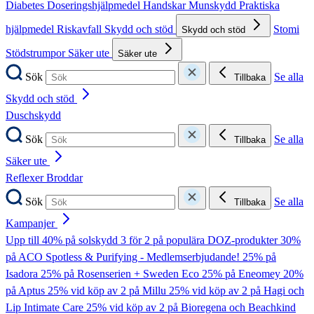
Diabetes
Doseringshjälpmedel
Handskar
Munskydd
Praktiska
hjälpmedel
Riskavfall
Skydd och stöd
Stomi
Skydd och stöd
Stödstrumpor
Säker ute
Säker ute
Sök
Se alla
Tillbaka
Skydd och stöd
Duschskydd
Sök
Se alla
Tillbaka
Säker ute
Reflexer
Broddar
Sök
Se alla
Tillbaka
Kampanjer
Upp till 40% på solskydd
3 för 2 på populära DOZ-produkter
30%
på ACO Spotless & Purifying - Medlemserbjudande!
25% på
Isadora
25% på Rosenserien + Sweden Eco
25% på Eneomey
20%
på Aptus
25% vid köp av 2 på Millu
25% vid köp av 2 på Hagi och
Lip Intimate Care
25% vid köp av 2 på Bioregena och Beachkind