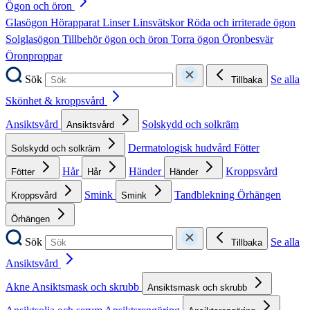
Ögon och öron
Glasögon
Hörapparat
Linser
Linsvätskor
Röda och irriterade ögon
Solglasögon
Tillbehör ögon och öron
Torra ögon
Öronbesvär
Öronproppar
Sök
Se alla
Tillbaka
Skönhet & kroppsvård
Ansiktsvård
Solskydd och solkräm
Ansiktsvård
Dermatologisk hudvård
Fötter
Solskydd och solkräm
Hår
Händer
Kroppsvård
Fötter
Hår
Händer
Smink
Tandblekning
Örhängen
Kroppsvård
Smink
Örhängen
Sök
Se alla
Tillbaka
Ansiktsvård
Akne
Ansiktsmask och skrubb
Ansiktsmask och skrubb