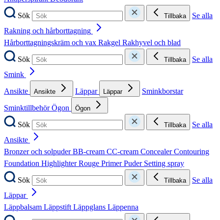
Sök
Se alla
Tillbaka
Rakning och hårborttagning
Hårborttagningskräm och vax
Rakgel
Rakhyvel och blad
Sök
Se alla
Tillbaka
Smink
Ansikte
Läppar
Sminkborstar
Ansikte
Läppar
Sminktillbehör
Ögon
Ögon
Sök
Se alla
Tillbaka
Ansikte
Bronzer och solpuder
BB-cream
CC-cream
Concealer
Contouring
Foundation
Highlighter
Rouge
Primer
Puder
Setting spray
Sök
Se alla
Tillbaka
Läppar
Läppbalsam
Läppstift
Läppglans
Läppenna