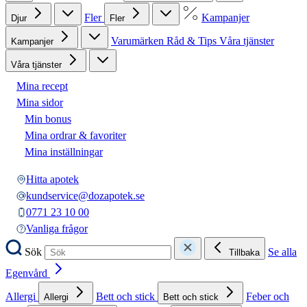
Fler
Kampanjer
Djur
Fler
Varumärken
Råd & Tips
Våra tjänster
Kampanjer
Våra tjänster
Mina recept
Mina sidor
Min bonus
Mina ordrar & favoriter
Mina inställningar
Hitta apotek
kundservice@dozapotek.se
0771 23 10 00
Vanliga frågor
Sök
Se alla
Tillbaka
Egenvård
Allergi
Bett och stick
Feber och
Allergi
Bett och stick