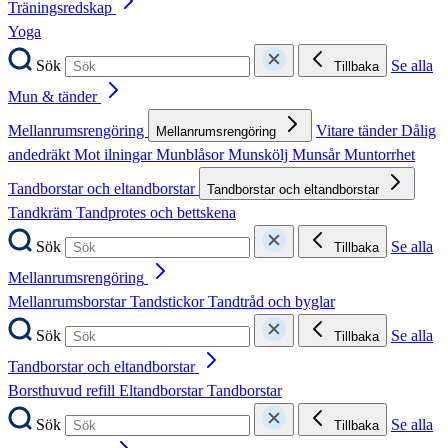
Träningsredskap
Yoga
Sök
Se alla
Tillbaka
Mun & tänder
Mellanrumsrengöring
Vitare tänder
Dålig
Mellanrumsrengöring
andedräkt
Mot ilningar
Munblåsor
Munskölj
Munsår
Muntorrhet
Tandborstar och eltandborstar
Tandborstar och eltandborstar
Tandkräm
Tandprotes och bettskena
Sök
Se alla
Tillbaka
Mellanrumsrengöring
Mellanrumsborstar
Tandstickor
Tandtråd och byglar
Sök
Se alla
Tillbaka
Tandborstar och eltandborstar
Borsthuvud refill
Eltandborstar
Tandborstar
Sök
Se alla
Tillbaka