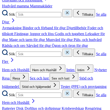
Graviditet och förlossning
Hudvård mamma
Mammakläder
Sök
Se alla
Tillbaka
Djur
Avmaskning
Bindor och förband för djur
Djurtillbehör
Foder och
tillskott
Fästingar, loppor och löss
Godis och tuggben
Leksaker för
djur
Mage och tarm för djur
Munvård för djur
Päls- och hudvård
Rädsla och oro
Sårvård för djur
Ögon och öron för djur
Sök
Se alla
Tillbaka
Fler
Hem och Hushåll
Intim
Nyheter
Hem och Hushåll
Intim
Resa
Sex och lust
Stöd och
Resa
Sex och lust
hjälpmedel
Tester (PPE) och provtagning
Stöd och hjälpmedel
Sök
Se alla
Tillbaka
Hem och Hushåll
Batterier
Disk
Doftljus och doftpinnar
Krisberedskap
Rengöring