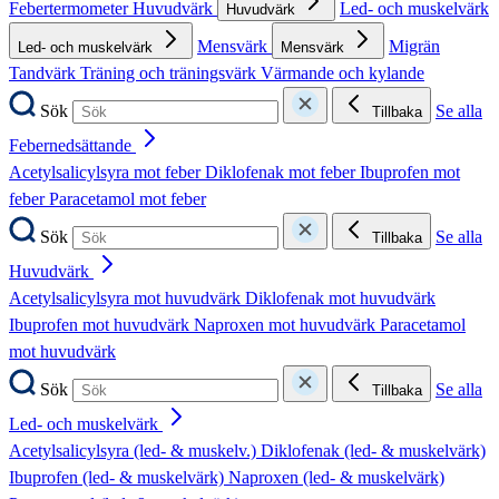
Febertermometer
Huvudvärk
Led- och muskelvärk
Huvudvärk
Mensvärk
Migrän
Led- och muskelvärk
Mensvärk
Tandvärk
Träning och träningsvärk
Värmande och kylande
Sök
Se alla
Tillbaka
Febernedsättande
Acetylsalicylsyra mot feber
Diklofenak mot feber
Ibuprofen mot
feber
Paracetamol mot feber
Sök
Se alla
Tillbaka
Huvudvärk
Acetylsalicylsyra mot huvudvärk
Diklofenak mot huvudvärk
Ibuprofen mot huvudvärk
Naproxen mot huvudvärk
Paracetamol
mot huvudvärk
Sök
Se alla
Tillbaka
Led- och muskelvärk
Acetylsalicylsyra (led- & muskelv.)
Diklofenak (led- & muskelvärk)
Ibuprofen (led- & muskelvärk)
Naproxen (led- & muskelvärk)