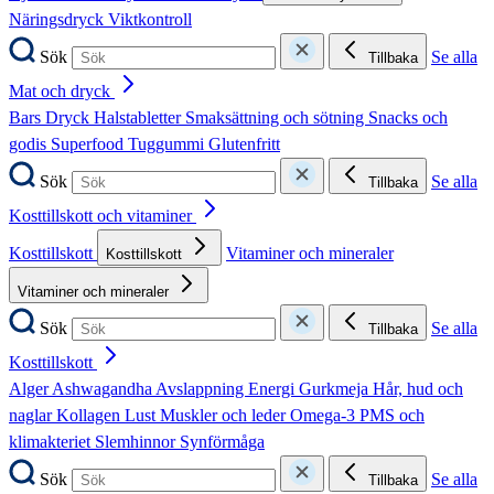
Näringsdryck
Viktkontroll
Sök
Se alla
Tillbaka
Mat och dryck
Bars
Dryck
Halstabletter
Smaksättning och sötning
Snacks och
godis
Superfood
Tuggummi
Glutenfritt
Sök
Se alla
Tillbaka
Kosttillskott och vitaminer
Kosttillskott
Vitaminer och mineraler
Kosttillskott
Vitaminer och mineraler
Sök
Se alla
Tillbaka
Kosttillskott
Alger
Ashwagandha
Avslappning
Energi
Gurkmeja
Hår, hud och
naglar
Kollagen
Lust
Muskler och leder
Omega-3
PMS och
klimakteriet
Slemhinnor
Synförmåga
Sök
Se alla
Tillbaka