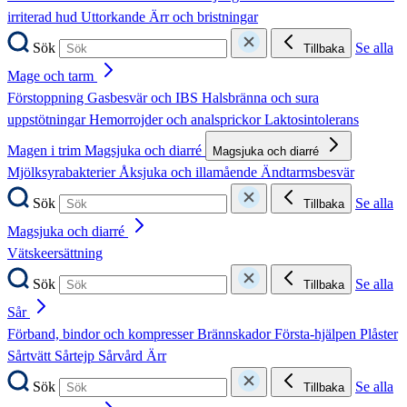
irriterad hud
Uttorkande
Ärr och bristningar
Sök
Se alla
Tillbaka
Mage och tarm
Förstoppning
Gasbesvär och IBS
Halsbränna och sura
uppstötningar
Hemorrojder och analsprickor
Laktosintolerans
Magen i trim
Magsjuka och diarré
Magsjuka och diarré
Mjölksyrabakterier
Åksjuka och illamående
Ändtarmsbesvär
Sök
Se alla
Tillbaka
Magsjuka och diarré
Vätskeersättning
Sök
Se alla
Tillbaka
Sår
Förband, bindor och kompresser
Brännskador
Första-hjälpen
Plåster
Sårtvätt
Sårtejp
Sårvård
Ärr
Sök
Se alla
Tillbaka