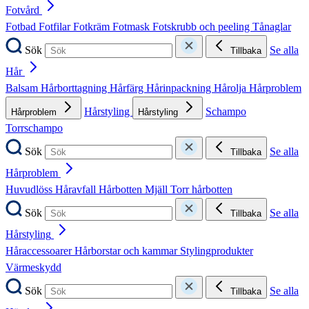
Fotvård
Fotbad
Fotfilar
Fotkräm
Fotmask
Fotskrubb och peeling
Tånaglar
Sök
Se alla
Tillbaka
Hår
Balsam
Hårborttagning
Hårfärg
Hårinpackning
Hårolja
Hårproblem
Hårstyling
Schampo
Hårproblem
Hårstyling
Torrschampo
Sök
Se alla
Tillbaka
Hårproblem
Huvudlöss
Håravfall
Hårbotten
Mjäll
Torr hårbotten
Sök
Se alla
Tillbaka
Hårstyling
Håraccessoarer
Hårborstar och kammar
Stylingprodukter
Värmeskydd
Sök
Se alla
Tillbaka