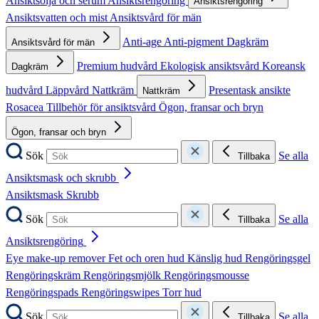
Ansiktsolja och serum
Ansiktsrengöring
Ansiktsrengöring
Ansiktsvatten och mist
Ansiktsvård för män
Anti-age
Anti-pigment
Dagkräm
Ansiktsvård för män
Premium hudvård
Ekologisk ansiktsvård
Koreansk
Dagkräm
hudvård
Läppvård
Nattkräm
Presentask ansikte
Nattkräm
Rosacea
Tillbehör för ansiktsvård
Ögon, fransar och bryn
Ögon, fransar och bryn
Sök
Se alla
Tillbaka
Ansiktsmask och skrubb
Ansiktsmask
Skrubb
Sök
Se alla
Tillbaka
Ansiktsrengöring
Eye make-up remover
Fet och oren hud
Känslig hud
Rengöringsgel
Rengöringskräm
Rengöringsmjölk
Rengöringsmousse
Rengöringspads
Rengöringswipes
Torr hud
Sök
Se alla
Tillbaka