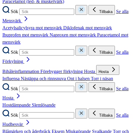
Paracetamol (led- & muskelvärk)
Sök
Se alla
Tillbaka
Mensvärk
Acetylsalicylsyra mot mensvärk
Diklofenak mot mensvärk
Ibuprofen mot mensvärk
Naproxen mot mensvärk
Paracetamol mot
mensvärk
Sök
Se alla
Tillbaka
Förkylning
Bihåleinflammation
Förebygger förkylning
Hosta
Hosta
Influensa
Nästäppa och rinnsnuva
Ont i halsen
Torr i näsan
Sök
Se alla
Tillbaka
Hosta
Hostdämpande
Slemlösande
Sök
Se alla
Tillbaka
Hudbesvär
Blåmärken och åderbråck
Eksem
Mjukgörande
Svalkande
Torr och