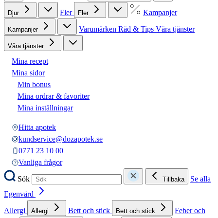
Fler
Kampanjer
Djur
Fler
Varumärken
Råd & Tips
Våra tjänster
Kampanjer
Våra tjänster
Mina recept
Mina sidor
Min bonus
Mina ordrar & favoriter
Mina inställningar
Hitta apotek
kundservice@dozapotek.se
0771 23 10 00
Vanliga frågor
Sök
Se alla
Tillbaka
Egenvård
Allergi
Bett och stick
Feber och
Allergi
Bett och stick