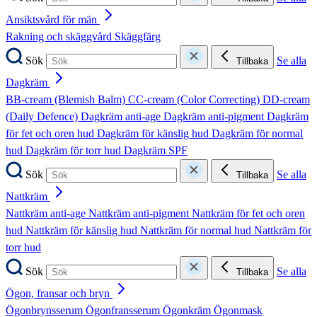
Ansiktsvård för män
Rakning och skäggvård
Skäggfärg
Sök
Se alla
Tillbaka
Dagkräm
BB-cream (Blemish Balm)
CC-cream (Color Correcting)
DD-cream
(Daily Defence)
Dagkräm anti-age
Dagkräm anti-pigment
Dagkräm
för fet och oren hud
Dagkräm för känslig hud
Dagkräm för normal
hud
Dagkräm för torr hud
Dagkräm SPF
Sök
Se alla
Tillbaka
Nattkräm
Nattkräm anti-age
Nattkräm anti-pigment
Nattkräm för fet och oren
hud
Nattkräm för känslig hud
Nattkräm för normal hud
Nattkräm för
torr hud
Sök
Se alla
Tillbaka
Ögon, fransar och bryn
Ögonbrynsserum
Ögonfransserum
Ögonkräm
Ögonmask