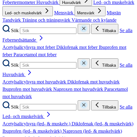
Febertermometer
Huvudvärk
Led- och muskelvärk
Huvudvärk
Mensvärk
Migrän
Led- och muskelvärk
Mensvärk
Tandvärk
Träning och träningsvärk
Värmande och kylande
Sök
Se alla
Tillbaka
Febernedsättande
Acetylsalicylsyra mot feber
Diklofenak mot feber
Ibuprofen mot
feber
Paracetamol mot feber
Sök
Se alla
Tillbaka
Huvudvärk
Acetylsalicylsyra mot huvudvärk
Diklofenak mot huvudvärk
Ibuprofen mot huvudvärk
Naproxen mot huvudvärk
Paracetamol
mot huvudvärk
Sök
Se alla
Tillbaka
Led- och muskelvärk
Acetylsalicylsyra (led- & muskelv.)
Diklofenak (led- & muskelvärk)
Ibuprofen (led- & muskelvärk)
Naproxen (led- & muskelvärk)