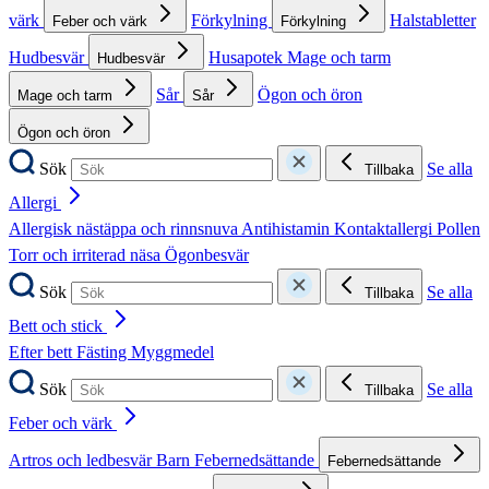
värk
Förkylning
Halstabletter
Feber och värk
Förkylning
Hudbesvär
Husapotek
Mage och tarm
Hudbesvär
Sår
Ögon och öron
Mage och tarm
Sår
Ögon och öron
Sök
Se alla
Tillbaka
Allergi
Allergisk nästäppa och rinnsnuva
Antihistamin
Kontaktallergi
Pollen
Torr och irriterad näsa
Ögonbesvär
Sök
Se alla
Tillbaka
Bett och stick
Efter bett
Fästing
Myggmedel
Sök
Se alla
Tillbaka
Feber och värk
Artros och ledbesvär
Barn
Febernedsättande
Febernedsättande