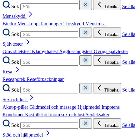
Sök
Se alla
Tillbaka
Mensskydd
Bindor
Menskopp
Tamponger
Trosskydd
Menstrosa
Sök
Se alla
Tillbaka
Självtester
Graviditetstest
Klamydiatest
Ägglossningstest
Övriga självtester
Sök
Se alla
Tillbaka
Resa
Reseapotek
Reseförpackningar
Sök
Se alla
Tillbaka
Sex och lust
Akut-p-piller
Glidmedel och massage
Hjälpmedel
Impotens
Kondomer
Kosttillskott inom sex och lust
Sexleksaker
Sök
Se alla
Tillbaka
Stöd och hjälpmedel