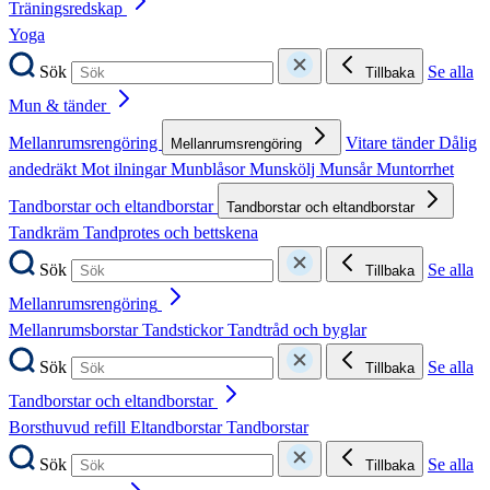
Träningsredskap
Yoga
Sök
Se alla
Tillbaka
Mun & tänder
Mellanrumsrengöring
Vitare tänder
Dålig
Mellanrumsrengöring
andedräkt
Mot ilningar
Munblåsor
Munskölj
Munsår
Muntorrhet
Tandborstar och eltandborstar
Tandborstar och eltandborstar
Tandkräm
Tandprotes och bettskena
Sök
Se alla
Tillbaka
Mellanrumsrengöring
Mellanrumsborstar
Tandstickor
Tandtråd och byglar
Sök
Se alla
Tillbaka
Tandborstar och eltandborstar
Borsthuvud refill
Eltandborstar
Tandborstar
Sök
Se alla
Tillbaka