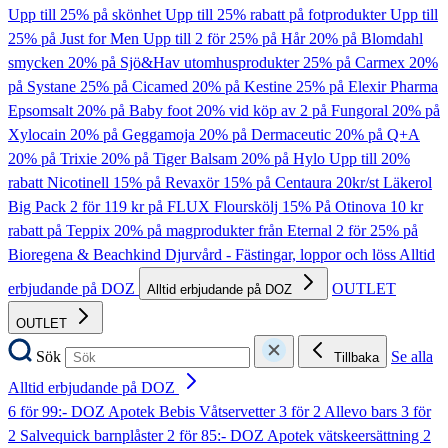
Upp till 25% på skönhet
Upp till 25% rabatt på fotprodukter
Upp till
25% på Just for Men
Upp till 2 för 25% på Hår
20% på Blomdahl
smycken
20% på Sjö&Hav utomhusprodukter
25% på Carmex
20%
på Systane
25% på Cicamed
20% på Kestine
25% på Elexir Pharma
Epsomsalt
20% på Baby foot
20% vid köp av 2 på Fungoral
20% på
Xylocain
20% på Geggamoja
20% på Dermaceutic
20% på Q+A
20% på Trixie
20% på Tiger Balsam
20% på Hylo
Upp till 20%
rabatt Nicotinell
15% på Revaxör
15% på Centaura
20kr/st Läkerol
Big Pack
2 för 119 kr på FLUX Flourskölj
15% På Otinova
10 kr
rabatt på Teppix
20% på magprodukter från Eternal
2 för 25% på
Bioregena & Beachkind
Djurvård - Fästingar, loppor och löss
Alltid
erbjudande på DOZ
OUTLET
Alltid erbjudande på DOZ
OUTLET
Sök
Se alla
Tillbaka
Alltid erbjudande på DOZ
6 för 99:- DOZ Apotek Bebis Våtservetter
3 för 2 Allevo bars
3 för
2 Salvequick barnplåster
2 för 85:- DOZ Apotek vätskeersättning
2