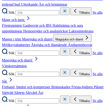
irriterad hud
Uttorkande
Ärr och bristningar
Sök
Se alla
Tillbaka
Mage och tarm
Förstoppning
Gasbesvär och IBS
Halsbränna och sura
uppstötningar
Hemorrojder och analsprickor
Laktosintolerans
Magen i trim
Magsjuka och diarré
Magsjuka och diarré
Mjölksyrabakterier
Åksjuka och illamående
Ändtarmsbesvär
Sök
Se alla
Tillbaka
Magsjuka och diarré
Vätskeersättning
Sök
Se alla
Tillbaka
Sår
Förband, bindor och kompresser
Brännskador
Första-hjälpen
Plåster
Sårtvätt
Sårtejp
Sårvård
Ärr
Sök
Se alla
Tillbaka