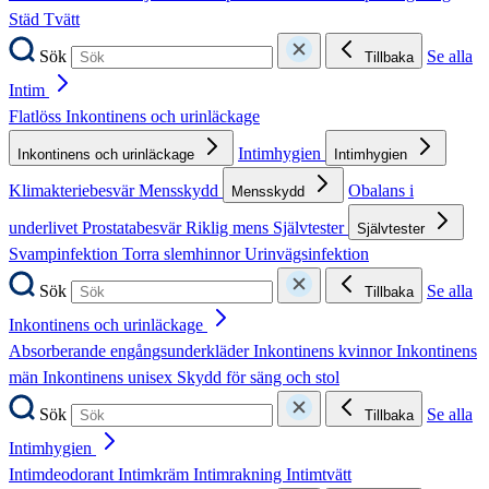
Städ
Tvätt
Sök
Se alla
Tillbaka
Intim
Flatlöss
Inkontinens och urinläckage
Intimhygien
Inkontinens och urinläckage
Intimhygien
Klimakteriebesvär
Mensskydd
Obalans i
Mensskydd
underlivet
Prostatabesvär
Riklig mens
Självtester
Självtester
Svampinfektion
Torra slemhinnor
Urinvägsinfektion
Sök
Se alla
Tillbaka
Inkontinens och urinläckage
Absorberande engångsunderkläder
Inkontinens kvinnor
Inkontinens
män
Inkontinens unisex
Skydd för säng och stol
Sök
Se alla
Tillbaka
Intimhygien
Intimdeodorant
Intimkräm
Intimrakning
Intimtvätt