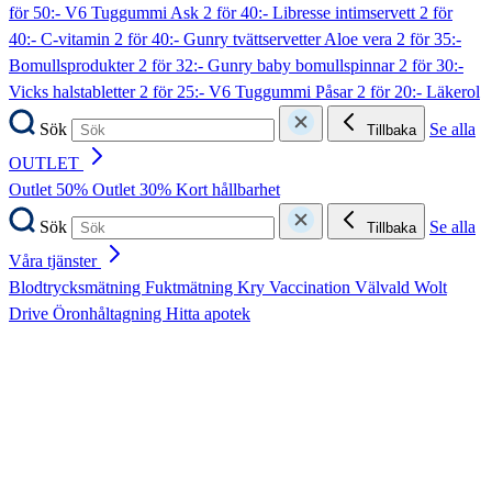
för 50:- V6 Tuggummi Ask
2 för 40:- Libresse intimservett
2 för
40:- C-vitamin
2 för 40:- Gunry tvättservetter Aloe vera
2 för 35:-
Bomullsprodukter
2 för 32:- Gunry baby bomullspinnar
2 för 30:-
Vicks halstabletter
2 för 25:- V6 Tuggummi Påsar
2 för 20:- Läkerol
Sök
Se alla
Tillbaka
OUTLET
Outlet 50%
Outlet 30%
Kort hållbarhet
Sök
Se alla
Tillbaka
Våra tjänster
Blodtrycksmätning
Fuktmätning
Kry
Vaccination
Välvald
Wolt
Drive
Öronhåltagning
Hitta apotek