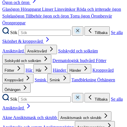
Ögon och öron
Glasögon
Hörapparat
Linser
Linsvätskor
Röda och irriterade ögon
Solglasögon
Tillbehör ögon och öron
Torra ögon
Öronbesvär
Öronproppar
Sök
Se alla
Tillbaka
Skönhet & kroppsvård
Ansiktsvård
Solskydd och solkräm
Ansiktsvård
Dermatologisk hudvård
Fötter
Solskydd och solkräm
Hår
Händer
Kroppsvård
Fötter
Hår
Händer
Smink
Tandblekning
Örhängen
Kroppsvård
Smink
Örhängen
Sök
Se alla
Tillbaka
Ansiktsvård
Akne
Ansiktsmask och skrubb
Ansiktsmask och skrubb