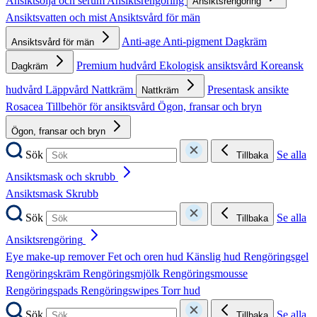
Ansiktsolja och serum
Ansiktsrengöring
Ansiktsrengöring
Ansiktsvatten och mist
Ansiktsvård för män
Anti-age
Anti-pigment
Dagkräm
Ansiktsvård för män
Premium hudvård
Ekologisk ansiktsvård
Koreansk
Dagkräm
hudvård
Läppvård
Nattkräm
Presentask ansikte
Nattkräm
Rosacea
Tillbehör för ansiktsvård
Ögon, fransar och bryn
Ögon, fransar och bryn
Sök
Se alla
Tillbaka
Ansiktsmask och skrubb
Ansiktsmask
Skrubb
Sök
Se alla
Tillbaka
Ansiktsrengöring
Eye make-up remover
Fet och oren hud
Känslig hud
Rengöringsgel
Rengöringskräm
Rengöringsmjölk
Rengöringsmousse
Rengöringspads
Rengöringswipes
Torr hud
Sök
Se alla
Tillbaka