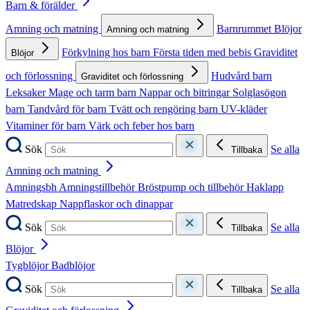
Barn & förälder
Amning och matning
Barnrummet
Blöjor
Amning och matning
Förkylning hos barn
Första tiden med bebis
Graviditet
Blöjor
och förlossning
Hudvård barn
Graviditet och förlossning
Leksaker
Mage och tarm barn
Nappar och bitringar
Solglasögon
barn
Tandvård för barn
Tvätt och rengöring barn
UV-kläder
Vitaminer för barn
Värk och feber hos barn
Sök
Se alla
Tillbaka
Amning och matning
Amningsbh
Amningstillbehör
Bröstpump och tillbehör
Haklapp
Matredskap
Nappflaskor och dinappar
Sök
Se alla
Tillbaka
Blöjor
Tygblöjor
Badblöjor
Sök
Se alla
Tillbaka