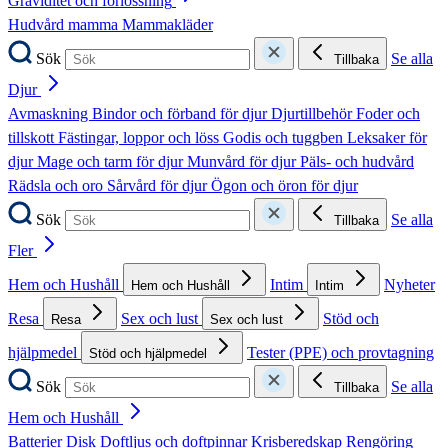
Graviditet och förlossning
Hudvård mamma
Mammakläder
Sök
Se alla
Tillbaka
Djur
Avmaskning
Bindor och förband för djur
Djurtillbehör
Foder och
tillskott
Fästingar, loppor och löss
Godis och tuggben
Leksaker för
djur
Mage och tarm för djur
Munvård för djur
Päls- och hudvård
Rädsla och oro
Sårvård för djur
Ögon och öron för djur
Sök
Se alla
Tillbaka
Fler
Hem och Hushåll
Intim
Nyheter
Hem och Hushåll
Intim
Resa
Sex och lust
Stöd och
Resa
Sex och lust
hjälpmedel
Tester (PPE) och provtagning
Stöd och hjälpmedel
Sök
Se alla
Tillbaka
Hem och Hushåll
Batterier
Disk
Doftljus och doftpinnar
Krisberedskap
Rengöring