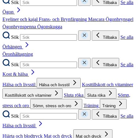
Sök
Se alla
Tillbaka
Ögon
Eyeliner och kajal
Frans- och Brynfärgning
Mascara
Ögonbrynsgel
Ögonbrynspenna
Ögonskugga
Sök
Se alla
Tillbaka
Örhängen
Öronhåltagning
Sök
Se alla
Tillbaka
Kost & hälsa
Hälsa och livsstil
Kosttillskott och vitaminer
Hälsa och livsstil
Sluta röka
Sömn,
Kosttillskott och vitaminer
Sluta röka
stress och oro
Träning
Sömn, stress och oro
Träning
Sök
Se alla
Tillbaka
Hälsa och livsstil
Hjärta och blodtryck
Mat och dryck
Mat och dryck