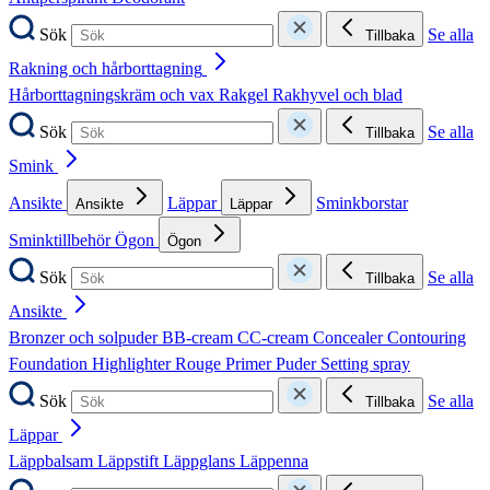
Sök
Se alla
Tillbaka
Rakning och hårborttagning
Hårborttagningskräm och vax
Rakgel
Rakhyvel och blad
Sök
Se alla
Tillbaka
Smink
Ansikte
Läppar
Sminkborstar
Ansikte
Läppar
Sminktillbehör
Ögon
Ögon
Sök
Se alla
Tillbaka
Ansikte
Bronzer och solpuder
BB-cream
CC-cream
Concealer
Contouring
Foundation
Highlighter
Rouge
Primer
Puder
Setting spray
Sök
Se alla
Tillbaka
Läppar
Läppbalsam
Läppstift
Läppglans
Läppenna