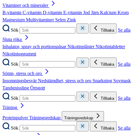
Vitaminer och mineraler
B-vitamin
C-vitamin
D-vitamin
E-vitamin
Jod
Järn
Kalcium
Krom
Magnesium
Multivitaminer
Selen
Zink
Sök
Se alla
Tillbaka
Sluta röka
Inhalator, spray och portionspåsar
Nikotinplåster
Nikotintabletter
Nikotintuggummi
Sök
Se alla
Tillbaka
Sömn, stress och oro
Insomningsbesvär
Nedstämdhet, stress och oro
Snarkning
Sovmask
Tandgnissling
Örngott
Sök
Se alla
Tillbaka
Träning
Proteinpulver
Träningsredskap
Träningsredskap
Sök
Se alla
Tillbaka