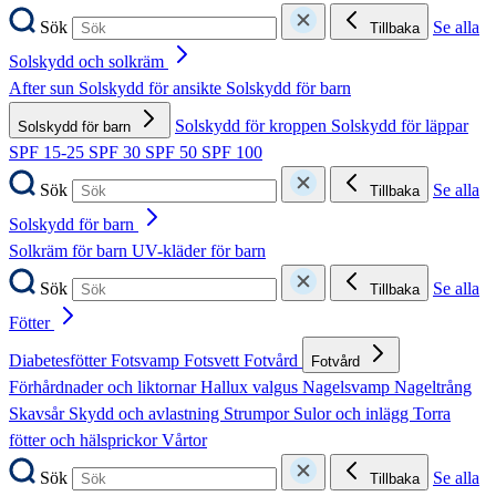
Sök
Se alla
Tillbaka
Solskydd och solkräm
After sun
Solskydd för ansikte
Solskydd för barn
Solskydd för kroppen
Solskydd för läppar
Solskydd för barn
SPF 15-25
SPF 30
SPF 50
SPF 100
Sök
Se alla
Tillbaka
Solskydd för barn
Solkräm för barn
UV-kläder för barn
Sök
Se alla
Tillbaka
Fötter
Diabetesfötter
Fotsvamp
Fotsvett
Fotvård
Fotvård
Förhårdnader och liktornar
Hallux valgus
Nagelsvamp
Nageltrång
Skavsår
Skydd och avlastning
Strumpor
Sulor och inlägg
Torra
fötter och hälsprickor
Vårtor
Sök
Se alla
Tillbaka