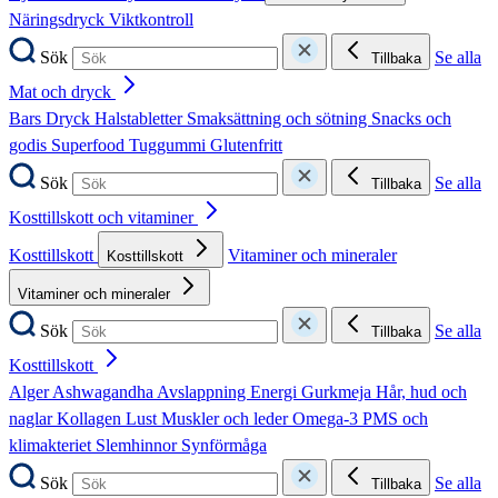
Näringsdryck
Viktkontroll
Sök
Se alla
Tillbaka
Mat och dryck
Bars
Dryck
Halstabletter
Smaksättning och sötning
Snacks och
godis
Superfood
Tuggummi
Glutenfritt
Sök
Se alla
Tillbaka
Kosttillskott och vitaminer
Kosttillskott
Vitaminer och mineraler
Kosttillskott
Vitaminer och mineraler
Sök
Se alla
Tillbaka
Kosttillskott
Alger
Ashwagandha
Avslappning
Energi
Gurkmeja
Hår, hud och
naglar
Kollagen
Lust
Muskler och leder
Omega-3
PMS och
klimakteriet
Slemhinnor
Synförmåga
Sök
Se alla
Tillbaka