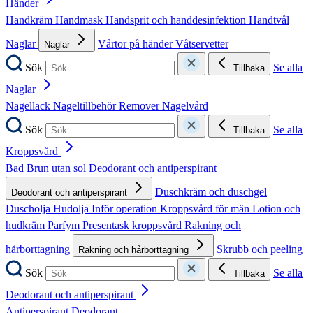
Händer
Handkräm
Handmask
Handsprit och handdesinfektion
Handtvål
Naglar
Vårtor på händer
Våtservetter
Naglar
Sök
Se alla
Tillbaka
Naglar
Nagellack
Nageltillbehör
Remover
Nagelvård
Sök
Se alla
Tillbaka
Kroppsvård
Bad
Brun utan sol
Deodorant och antiperspirant
Duschkräm och duschgel
Deodorant och antiperspirant
Duscholja
Hudolja
Inför operation
Kroppsvård för män
Lotion och
hudkräm
Parfym
Presentask kroppsvård
Rakning och
hårborttagning
Skrubb och peeling
Rakning och hårborttagning
Sök
Se alla
Tillbaka
Deodorant och antiperspirant
Antiperspirant
Deodorant