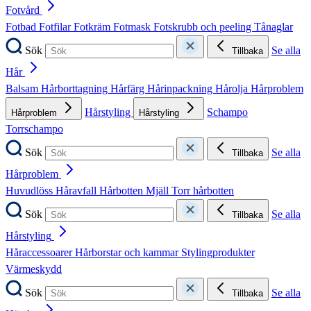
Fotvård
Fotbad
Fotfilar
Fotkräm
Fotmask
Fotskrubb och peeling
Tånaglar
Sök
Se alla
Tillbaka
Hår
Balsam
Hårborttagning
Hårfärg
Hårinpackning
Hårolja
Hårproblem
Hårstyling
Schampo
Hårproblem
Hårstyling
Torrschampo
Sök
Se alla
Tillbaka
Hårproblem
Huvudlöss
Håravfall
Hårbotten
Mjäll
Torr hårbotten
Sök
Se alla
Tillbaka
Hårstyling
Håraccessoarer
Hårborstar och kammar
Stylingprodukter
Värmeskydd
Sök
Se alla
Tillbaka