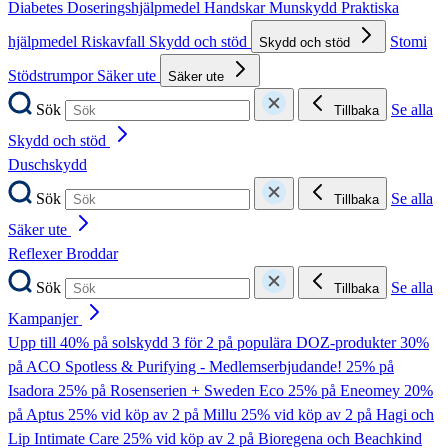
Diabetes
Doseringshjälpmedel
Handskar
Munskydd
Praktiska
hjälpmedel
Riskavfall
Skydd och stöd
Stomi
Skydd och stöd
Stödstrumpor
Säker ute
Säker ute
Sök
Se alla
Tillbaka
Skydd och stöd
Duschskydd
Sök
Se alla
Tillbaka
Säker ute
Reflexer
Broddar
Sök
Se alla
Tillbaka
Kampanjer
Upp till 40% på solskydd
3 för 2 på populära DOZ-produkter
30%
på ACO Spotless & Purifying - Medlemserbjudande!
25% på
Isadora
25% på Rosenserien + Sweden Eco
25% på Eneomey
20%
på Aptus
25% vid köp av 2 på Millu
25% vid köp av 2 på Hagi och
Lip Intimate Care
25% vid köp av 2 på Bioregena och Beachkind