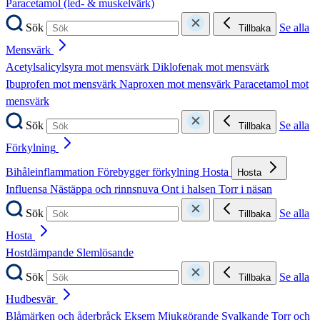
Paracetamol (led- & muskelvärk)
Sök
Se alla
Tillbaka
Mensvärk
Acetylsalicylsyra mot mensvärk
Diklofenak mot mensvärk
Ibuprofen mot mensvärk
Naproxen mot mensvärk
Paracetamol mot
mensvärk
Sök
Se alla
Tillbaka
Förkylning
Bihåleinflammation
Förebygger förkylning
Hosta
Hosta
Influensa
Nästäppa och rinnsnuva
Ont i halsen
Torr i näsan
Sök
Se alla
Tillbaka
Hosta
Hostdämpande
Slemlösande
Sök
Se alla
Tillbaka
Hudbesvär
Blåmärken och åderbråck
Eksem
Mjukgörande
Svalkande
Torr och