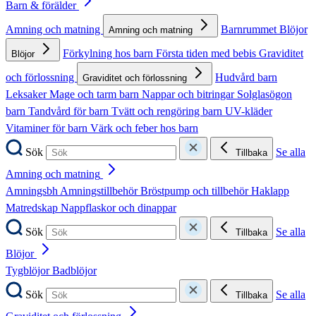
Barn & förälder
Amning och matning
Barnrummet
Blöjor
Amning och matning
Förkylning hos barn
Första tiden med bebis
Graviditet
Blöjor
och förlossning
Hudvård barn
Graviditet och förlossning
Leksaker
Mage och tarm barn
Nappar och bitringar
Solglasögon
barn
Tandvård för barn
Tvätt och rengöring barn
UV-kläder
Vitaminer för barn
Värk och feber hos barn
Sök
Se alla
Tillbaka
Amning och matning
Amningsbh
Amningstillbehör
Bröstpump och tillbehör
Haklapp
Matredskap
Nappflaskor och dinappar
Sök
Se alla
Tillbaka
Blöjor
Tygblöjor
Badblöjor
Sök
Se alla
Tillbaka