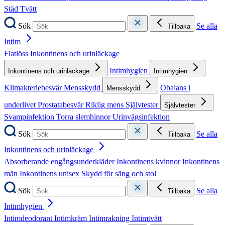
Städ
Tvätt
Sök
Se alla
Tillbaka
Intim
Flatlöss
Inkontinens och urinläckage
Intimhygien
Inkontinens och urinläckage
Intimhygien
Klimakteriebesvär
Mensskydd
Obalans i
Mensskydd
underlivet
Prostatabesvär
Riklig mens
Självtester
Självtester
Svampinfektion
Torra slemhinnor
Urinvägsinfektion
Sök
Se alla
Tillbaka
Inkontinens och urinläckage
Absorberande engångsunderkläder
Inkontinens kvinnor
Inkontinens
män
Inkontinens unisex
Skydd för säng och stol
Sök
Se alla
Tillbaka
Intimhygien
Intimdeodorant
Intimkräm
Intimrakning
Intimtvätt