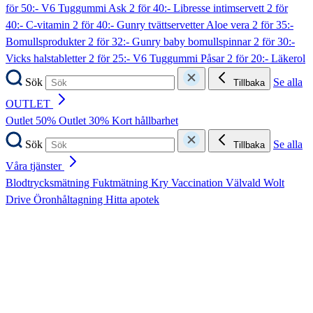
för 50:- V6 Tuggummi Ask
2 för 40:- Libresse intimservett
2 för
40:- C-vitamin
2 för 40:- Gunry tvättservetter Aloe vera
2 för 35:-
Bomullsprodukter
2 för 32:- Gunry baby bomullspinnar
2 för 30:-
Vicks halstabletter
2 för 25:- V6 Tuggummi Påsar
2 för 20:- Läkerol
Sök
Se alla
Tillbaka
OUTLET
Outlet 50%
Outlet 30%
Kort hållbarhet
Sök
Se alla
Tillbaka
Våra tjänster
Blodtrycksmätning
Fuktmätning
Kry
Vaccination
Välvald
Wolt
Drive
Öronhåltagning
Hitta apotek