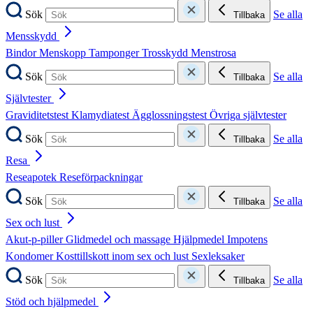
Sök
Se alla
Tillbaka
Mensskydd
Bindor
Menskopp
Tamponger
Trosskydd
Menstrosa
Sök
Se alla
Tillbaka
Självtester
Graviditetstest
Klamydiatest
Ägglossningstest
Övriga självtester
Sök
Se alla
Tillbaka
Resa
Reseapotek
Reseförpackningar
Sök
Se alla
Tillbaka
Sex och lust
Akut-p-piller
Glidmedel och massage
Hjälpmedel
Impotens
Kondomer
Kosttillskott inom sex och lust
Sexleksaker
Sök
Se alla
Tillbaka
Stöd och hjälpmedel