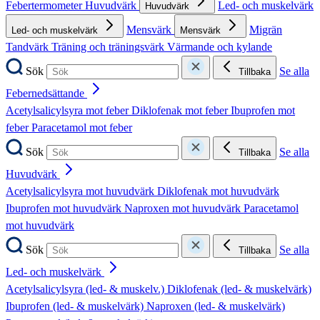
Febertermometer
Huvudvärk
Led- och muskelvärk
Huvudvärk
Mensvärk
Migrän
Led- och muskelvärk
Mensvärk
Tandvärk
Träning och träningsvärk
Värmande och kylande
Sök
Se alla
Tillbaka
Febernedsättande
Acetylsalicylsyra mot feber
Diklofenak mot feber
Ibuprofen mot
feber
Paracetamol mot feber
Sök
Se alla
Tillbaka
Huvudvärk
Acetylsalicylsyra mot huvudvärk
Diklofenak mot huvudvärk
Ibuprofen mot huvudvärk
Naproxen mot huvudvärk
Paracetamol
mot huvudvärk
Sök
Se alla
Tillbaka
Led- och muskelvärk
Acetylsalicylsyra (led- & muskelv.)
Diklofenak (led- & muskelvärk)
Ibuprofen (led- & muskelvärk)
Naproxen (led- & muskelvärk)