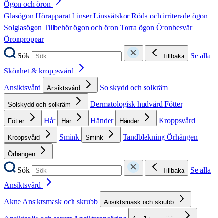
Ögon och öron
Glasögon
Hörapparat
Linser
Linsvätskor
Röda och irriterade ögon
Solglasögon
Tillbehör ögon och öron
Torra ögon
Öronbesvär
Öronproppar
Sök
Se alla
Tillbaka
Skönhet & kroppsvård
Ansiktsvård
Solskydd och solkräm
Ansiktsvård
Dermatologisk hudvård
Fötter
Solskydd och solkräm
Hår
Händer
Kroppsvård
Fötter
Hår
Händer
Smink
Tandblekning
Örhängen
Kroppsvård
Smink
Örhängen
Sök
Se alla
Tillbaka
Ansiktsvård
Akne
Ansiktsmask och skrubb
Ansiktsmask och skrubb