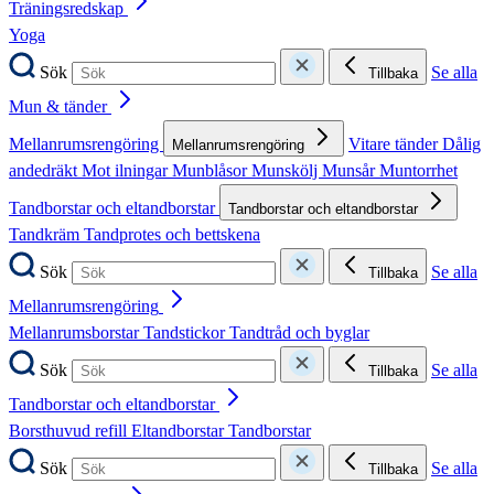
Träningsredskap
Yoga
Sök
Se alla
Tillbaka
Mun & tänder
Mellanrumsrengöring
Vitare tänder
Dålig
Mellanrumsrengöring
andedräkt
Mot ilningar
Munblåsor
Munskölj
Munsår
Muntorrhet
Tandborstar och eltandborstar
Tandborstar och eltandborstar
Tandkräm
Tandprotes och bettskena
Sök
Se alla
Tillbaka
Mellanrumsrengöring
Mellanrumsborstar
Tandstickor
Tandtråd och byglar
Sök
Se alla
Tillbaka
Tandborstar och eltandborstar
Borsthuvud refill
Eltandborstar
Tandborstar
Sök
Se alla
Tillbaka