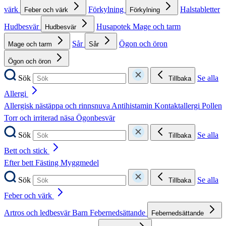
värk
Förkylning
Halstabletter
Feber och värk
Förkylning
Hudbesvär
Husapotek
Mage och tarm
Hudbesvär
Sår
Ögon och öron
Mage och tarm
Sår
Ögon och öron
Sök
Se alla
Tillbaka
Allergi
Allergisk nästäppa och rinnsnuva
Antihistamin
Kontaktallergi
Pollen
Torr och irriterad näsa
Ögonbesvär
Sök
Se alla
Tillbaka
Bett och stick
Efter bett
Fästing
Myggmedel
Sök
Se alla
Tillbaka
Feber och värk
Artros och ledbesvär
Barn
Febernedsättande
Febernedsättande