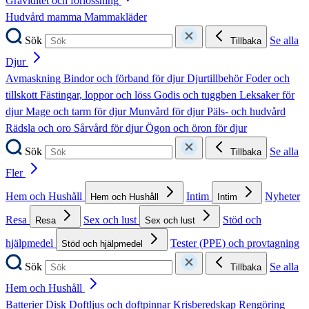
Graviditet och förlossning
Hudvård mamma
Mammakläder
Sök
Se alla
Tillbaka
Djur
Avmaskning
Bindor och förband för djur
Djurtillbehör
Foder och
tillskott
Fästingar, loppor och löss
Godis och tuggben
Leksaker för
djur
Mage och tarm för djur
Munvård för djur
Päls- och hudvård
Rädsla och oro
Sårvård för djur
Ögon och öron för djur
Sök
Se alla
Tillbaka
Fler
Hem och Hushåll
Intim
Nyheter
Hem och Hushåll
Intim
Resa
Sex och lust
Stöd och
Resa
Sex och lust
hjälpmedel
Tester (PPE) och provtagning
Stöd och hjälpmedel
Sök
Se alla
Tillbaka
Hem och Hushåll
Batterier
Disk
Doftljus och doftpinnar
Krisberedskap
Rengöring