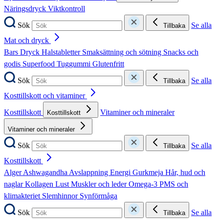
Näringsdryck
Viktkontroll
Sök
Se alla
Tillbaka
Mat och dryck
Bars
Dryck
Halstabletter
Smaksättning och sötning
Snacks och
godis
Superfood
Tuggummi
Glutenfritt
Sök
Se alla
Tillbaka
Kosttillskott och vitaminer
Kosttillskott
Vitaminer och mineraler
Kosttillskott
Vitaminer och mineraler
Sök
Se alla
Tillbaka
Kosttillskott
Alger
Ashwagandha
Avslappning
Energi
Gurkmeja
Hår, hud och
naglar
Kollagen
Lust
Muskler och leder
Omega-3
PMS och
klimakteriet
Slemhinnor
Synförmåga
Sök
Se alla
Tillbaka