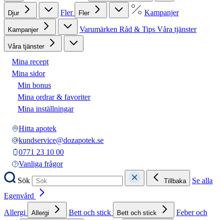
Fler
Kampanjer
Djur
Fler
Varumärken
Råd & Tips
Våra tjänster
Kampanjer
Våra tjänster
Mina recept
Mina sidor
Min bonus
Mina ordrar & favoriter
Mina inställningar
Hitta apotek
kundservice@dozapotek.se
0771 23 10 00
Vanliga frågor
Sök
Se alla
Tillbaka
Egenvård
Allergi
Bett och stick
Feber och
Allergi
Bett och stick