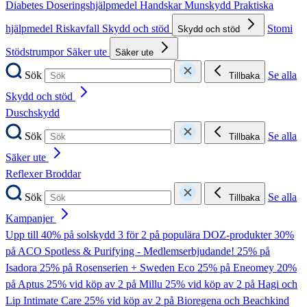
Diabetes
Doseringshjälpmedel
Handskar
Munskydd
Praktiska
hjälpmedel
Riskavfall
Skydd och stöd
Stomi
Skydd och stöd
Stödstrumpor
Säker ute
Säker ute
Sök
Se alla
Tillbaka
Skydd och stöd
Duschskydd
Sök
Se alla
Tillbaka
Säker ute
Reflexer
Broddar
Sök
Se alla
Tillbaka
Kampanjer
Upp till 40% på solskydd
3 för 2 på populära DOZ-produkter
30%
på ACO Spotless & Purifying - Medlemserbjudande!
25% på
Isadora
25% på Rosenserien + Sweden Eco
25% på Eneomey
20%
på Aptus
25% vid köp av 2 på Millu
25% vid köp av 2 på Hagi och
Lip Intimate Care
25% vid köp av 2 på Bioregena och Beachkind