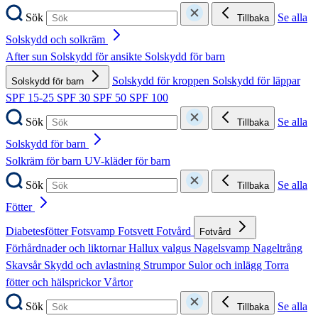
Sök
Se alla
Tillbaka
Solskydd och solkräm
After sun
Solskydd för ansikte
Solskydd för barn
Solskydd för kroppen
Solskydd för läppar
Solskydd för barn
SPF 15-25
SPF 30
SPF 50
SPF 100
Sök
Se alla
Tillbaka
Solskydd för barn
Solkräm för barn
UV-kläder för barn
Sök
Se alla
Tillbaka
Fötter
Diabetesfötter
Fotsvamp
Fotsvett
Fotvård
Fotvård
Förhårdnader och liktornar
Hallux valgus
Nagelsvamp
Nageltrång
Skavsår
Skydd och avlastning
Strumpor
Sulor och inlägg
Torra
fötter och hälsprickor
Vårtor
Sök
Se alla
Tillbaka