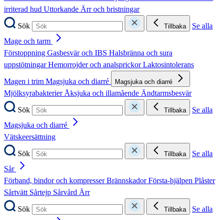
irriterad hud
Uttorkande
Ärr och bristningar
Sök
Se alla
Tillbaka
Mage och tarm
Förstoppning
Gasbesvär och IBS
Halsbränna och sura
uppstötningar
Hemorrojder och analsprickor
Laktosintolerans
Magen i trim
Magsjuka och diarré
Magsjuka och diarré
Mjölksyrabakterier
Åksjuka och illamående
Ändtarmsbesvär
Sök
Se alla
Tillbaka
Magsjuka och diarré
Vätskeersättning
Sök
Se alla
Tillbaka
Sår
Förband, bindor och kompresser
Brännskador
Första-hjälpen
Plåster
Sårtvätt
Sårtejp
Sårvård
Ärr
Sök
Se alla
Tillbaka