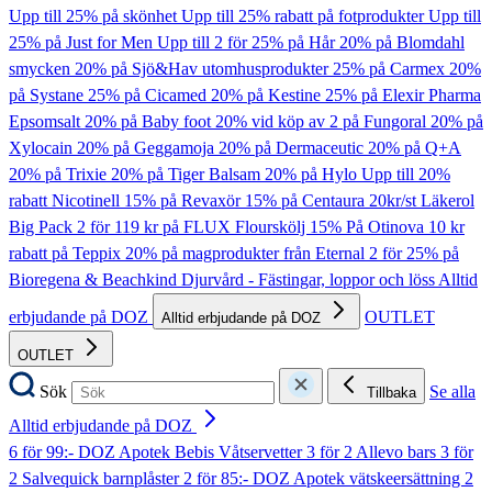
Upp till 25% på skönhet
Upp till 25% rabatt på fotprodukter
Upp till
25% på Just for Men
Upp till 2 för 25% på Hår
20% på Blomdahl
smycken
20% på Sjö&Hav utomhusprodukter
25% på Carmex
20%
på Systane
25% på Cicamed
20% på Kestine
25% på Elexir Pharma
Epsomsalt
20% på Baby foot
20% vid köp av 2 på Fungoral
20% på
Xylocain
20% på Geggamoja
20% på Dermaceutic
20% på Q+A
20% på Trixie
20% på Tiger Balsam
20% på Hylo
Upp till 20%
rabatt Nicotinell
15% på Revaxör
15% på Centaura
20kr/st Läkerol
Big Pack
2 för 119 kr på FLUX Flourskölj
15% På Otinova
10 kr
rabatt på Teppix
20% på magprodukter från Eternal
2 för 25% på
Bioregena & Beachkind
Djurvård - Fästingar, loppor och löss
Alltid
erbjudande på DOZ
OUTLET
Alltid erbjudande på DOZ
OUTLET
Sök
Se alla
Tillbaka
Alltid erbjudande på DOZ
6 för 99:- DOZ Apotek Bebis Våtservetter
3 för 2 Allevo bars
3 för
2 Salvequick barnplåster
2 för 85:- DOZ Apotek vätskeersättning
2