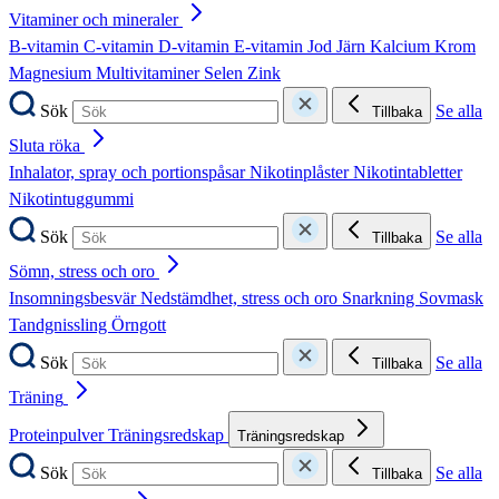
Vitaminer och mineraler
B-vitamin
C-vitamin
D-vitamin
E-vitamin
Jod
Järn
Kalcium
Krom
Magnesium
Multivitaminer
Selen
Zink
Sök
Se alla
Tillbaka
Sluta röka
Inhalator, spray och portionspåsar
Nikotinplåster
Nikotintabletter
Nikotintuggummi
Sök
Se alla
Tillbaka
Sömn, stress och oro
Insomningsbesvär
Nedstämdhet, stress och oro
Snarkning
Sovmask
Tandgnissling
Örngott
Sök
Se alla
Tillbaka
Träning
Proteinpulver
Träningsredskap
Träningsredskap
Sök
Se alla
Tillbaka