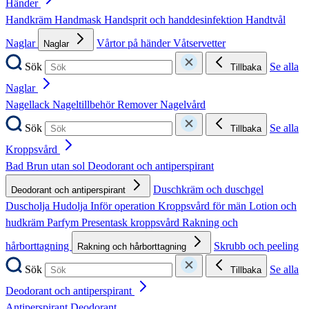
Händer
Handkräm
Handmask
Handsprit och handdesinfektion
Handtvål
Naglar
Vårtor på händer
Våtservetter
Naglar
Sök
Se alla
Tillbaka
Naglar
Nagellack
Nageltillbehör
Remover
Nagelvård
Sök
Se alla
Tillbaka
Kroppsvård
Bad
Brun utan sol
Deodorant och antiperspirant
Duschkräm och duschgel
Deodorant och antiperspirant
Duscholja
Hudolja
Inför operation
Kroppsvård för män
Lotion och
hudkräm
Parfym
Presentask kroppsvård
Rakning och
hårborttagning
Skrubb och peeling
Rakning och hårborttagning
Sök
Se alla
Tillbaka
Deodorant och antiperspirant
Antiperspirant
Deodorant