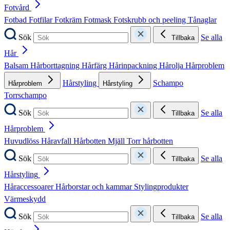
Fotvård
Fotbad
Fotfilar
Fotkräm
Fotmask
Fotskrubb och peeling
Tånaglar
Sök
Se alla
Tillbaka
Hår
Balsam
Hårborttagning
Hårfärg
Hårinpackning
Hårolja
Hårproblem
Hårstyling
Schampo
Hårproblem
Hårstyling
Torrschampo
Sök
Se alla
Tillbaka
Hårproblem
Huvudlöss
Håravfall
Hårbotten
Mjäll
Torr hårbotten
Sök
Se alla
Tillbaka
Hårstyling
Håraccessoarer
Hårborstar och kammar
Stylingprodukter
Värmeskydd
Sök
Se alla
Tillbaka