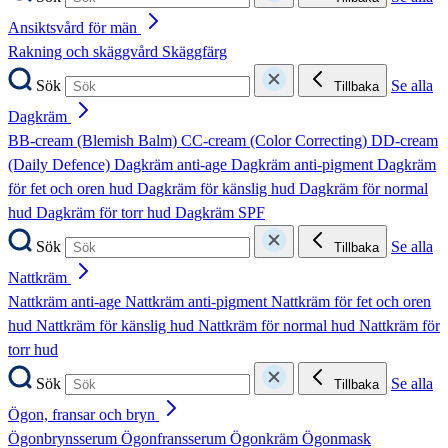
Ansiktsvård för män
Rakning och skäggvård
Skäggfärg
Sök
Se alla
Tillbaka
Dagkräm
BB-cream (Blemish Balm)
CC-cream (Color Correcting)
DD-cream
(Daily Defence)
Dagkräm anti-age
Dagkräm anti-pigment
Dagkräm
för fet och oren hud
Dagkräm för känslig hud
Dagkräm för normal
hud
Dagkräm för torr hud
Dagkräm SPF
Sök
Se alla
Tillbaka
Nattkräm
Nattkräm anti-age
Nattkräm anti-pigment
Nattkräm för fet och oren
hud
Nattkräm för känslig hud
Nattkräm för normal hud
Nattkräm för
torr hud
Sök
Se alla
Tillbaka
Ögon, fransar och bryn
Ögonbrynsserum
Ögonfransserum
Ögonkräm
Ögonmask