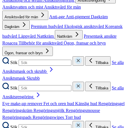
Ansiktsolja och serum
Ansiktsrengöring
Ansiktsrengöring
Ansiktsvatten och mist
Ansiktsvård för män
Anti-age
Anti-pigment
Dagkräm
Ansiktsvård för män
Premium hudvård
Ekologisk ansiktsvård
Koreansk
Dagkräm
hudvård
Läppvård
Nattkräm
Presentask ansikte
Nattkräm
Rosacea
Tillbehör för ansiktsvård
Ögon, fransar och bryn
Ögon, fransar och bryn
Sök
Se alla
Tillbaka
Ansiktsmask och skrubb
Ansiktsmask
Skrubb
Sök
Se alla
Tillbaka
Ansiktsrengöring
Eye make-up remover
Fet och oren hud
Känslig hud
Rengöringsgel
Rengöringskräm
Rengöringsmjölk
Rengöringsmousse
Rengöringspads
Rengöringswipes
Torr hud
Sök
Se alla
Tillbaka