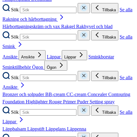
Sök
Se alla
Tillbaka
Rakning och hårborttagning
Hårborttagningskräm och vax
Rakgel
Rakhyvel och blad
Sök
Se alla
Tillbaka
Smink
Ansikte
Läppar
Sminkborstar
Ansikte
Läppar
Sminktillbehör
Ögon
Ögon
Sök
Se alla
Tillbaka
Ansikte
Bronzer och solpuder
BB-cream
CC-cream
Concealer
Contouring
Foundation
Highlighter
Rouge
Primer
Puder
Setting spray
Sök
Se alla
Tillbaka
Läppar
Läppbalsam
Läppstift
Läppglans
Läppenna