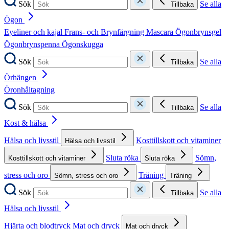
Sök
Se alla
Tillbaka
Ögon
Eyeliner och kajal
Frans- och Brynfärgning
Mascara
Ögonbrynsgel
Ögonbrynspenna
Ögonskugga
Sök
Se alla
Tillbaka
Örhängen
Öronhåltagning
Sök
Se alla
Tillbaka
Kost & hälsa
Hälsa och livsstil
Kosttillskott och vitaminer
Hälsa och livsstil
Sluta röka
Sömn,
Kosttillskott och vitaminer
Sluta röka
stress och oro
Träning
Sömn, stress och oro
Träning
Sök
Se alla
Tillbaka
Hälsa och livsstil
Hjärta och blodtryck
Mat och dryck
Mat och dryck