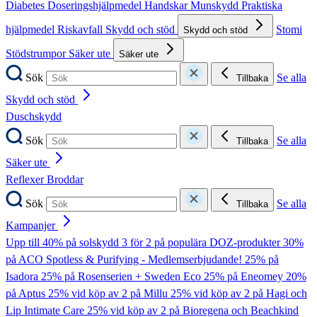
Diabetes
Doseringshjälpmedel
Handskar
Munskydd
Praktiska
hjälpmedel
Riskavfall
Skydd och stöd
Stomi
Skydd och stöd
Stödstrumpor
Säker ute
Säker ute
Sök
Se alla
Tillbaka
Skydd och stöd
Duschskydd
Sök
Se alla
Tillbaka
Säker ute
Reflexer
Broddar
Sök
Se alla
Tillbaka
Kampanjer
Upp till 40% på solskydd
3 för 2 på populära DOZ-produkter
30%
på ACO Spotless & Purifying - Medlemserbjudande!
25% på
Isadora
25% på Rosenserien + Sweden Eco
25% på Eneomey
20%
på Aptus
25% vid köp av 2 på Millu
25% vid köp av 2 på Hagi och
Lip Intimate Care
25% vid köp av 2 på Bioregena och Beachkind