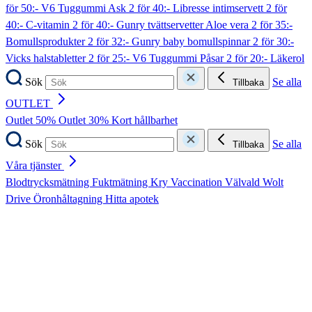
för 50:- V6 Tuggummi Ask
2 för 40:- Libresse intimservett
2 för
40:- C-vitamin
2 för 40:- Gunry tvättservetter Aloe vera
2 för 35:-
Bomullsprodukter
2 för 32:- Gunry baby bomullspinnar
2 för 30:-
Vicks halstabletter
2 för 25:- V6 Tuggummi Påsar
2 för 20:- Läkerol
Sök
Se alla
Tillbaka
OUTLET
Outlet 50%
Outlet 30%
Kort hållbarhet
Sök
Se alla
Tillbaka
Våra tjänster
Blodtrycksmätning
Fuktmätning
Kry
Vaccination
Välvald
Wolt
Drive
Öronhåltagning
Hitta apotek