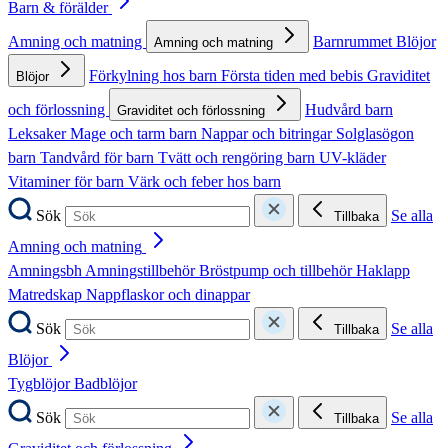
Barn & förälder
Amning och matning
Barnrummet
Blöjor
Amning och matning
Förkylning hos barn
Första tiden med bebis
Graviditet
Blöjor
och förlossning
Hudvård barn
Graviditet och förlossning
Leksaker
Mage och tarm barn
Nappar och bitringar
Solglasögon
barn
Tandvård för barn
Tvätt och rengöring barn
UV-kläder
Vitaminer för barn
Värk och feber hos barn
Sök
Se alla
Tillbaka
Amning och matning
Amningsbh
Amningstillbehör
Bröstpump och tillbehör
Haklapp
Matredskap
Nappflaskor och dinappar
Sök
Se alla
Tillbaka
Blöjor
Tygblöjor
Badblöjor
Sök
Se alla
Tillbaka