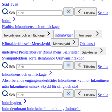
Städ
Tvätt
Sök
Se alla
Tillbaka
Intim
Flatlöss
Inkontinens och urinläckage
Intimhygien
Inkontinens och urinläckage
Intimhygien
Klimakteriebesvär
Mensskydd
Obalans i
Mensskydd
underlivet
Prostatabesvär
Riklig mens
Självtester
Självtester
Svampinfektion
Torra slemhinnor
Urinvägsinfektion
Sök
Se alla
Tillbaka
Inkontinens och urinläckage
Absorberande engångsunderkläder
Inkontinens kvinnor
Inkontinens
män
Inkontinens unisex
Skydd för säng och stol
Sök
Se alla
Tillbaka
Intimhygien
Intimdeodorant
Intimkräm
Intimrakning
Intimtvätt