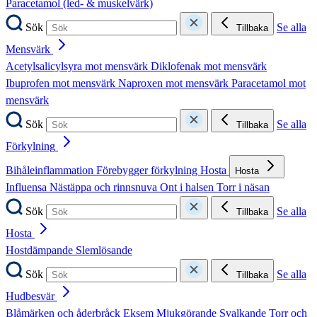
Paracetamol (led- & muskelvärk)
Sök
Se alla
Tillbaka
Mensvärk
Acetylsalicylsyra mot mensvärk
Diklofenak mot mensvärk
Ibuprofen mot mensvärk
Naproxen mot mensvärk
Paracetamol mot
mensvärk
Sök
Se alla
Tillbaka
Förkylning
Bihåleinflammation
Förebygger förkylning
Hosta
Hosta
Influensa
Nästäppa och rinnsnuva
Ont i halsen
Torr i näsan
Sök
Se alla
Tillbaka
Hosta
Hostdämpande
Slemlösande
Sök
Se alla
Tillbaka
Hudbesvär
Blåmärken och åderbråck
Eksem
Mjukgörande
Svalkande
Torr och