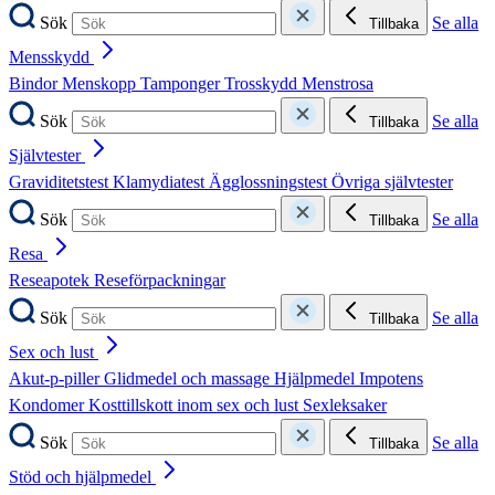
Sök
Se alla
Tillbaka
Mensskydd
Bindor
Menskopp
Tamponger
Trosskydd
Menstrosa
Sök
Se alla
Tillbaka
Självtester
Graviditetstest
Klamydiatest
Ägglossningstest
Övriga självtester
Sök
Se alla
Tillbaka
Resa
Reseapotek
Reseförpackningar
Sök
Se alla
Tillbaka
Sex och lust
Akut-p-piller
Glidmedel och massage
Hjälpmedel
Impotens
Kondomer
Kosttillskott inom sex och lust
Sexleksaker
Sök
Se alla
Tillbaka
Stöd och hjälpmedel