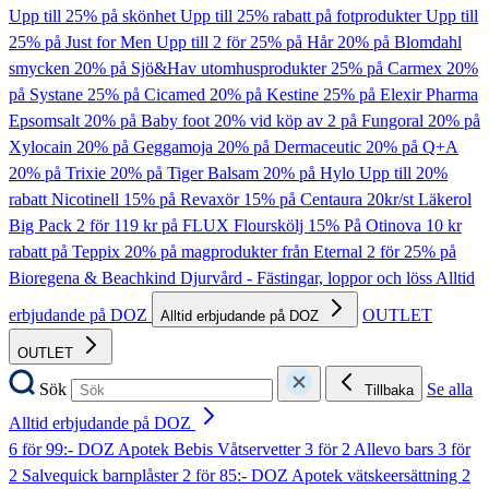
Upp till 25% på skönhet
Upp till 25% rabatt på fotprodukter
Upp till
25% på Just for Men
Upp till 2 för 25% på Hår
20% på Blomdahl
smycken
20% på Sjö&Hav utomhusprodukter
25% på Carmex
20%
på Systane
25% på Cicamed
20% på Kestine
25% på Elexir Pharma
Epsomsalt
20% på Baby foot
20% vid köp av 2 på Fungoral
20% på
Xylocain
20% på Geggamoja
20% på Dermaceutic
20% på Q+A
20% på Trixie
20% på Tiger Balsam
20% på Hylo
Upp till 20%
rabatt Nicotinell
15% på Revaxör
15% på Centaura
20kr/st Läkerol
Big Pack
2 för 119 kr på FLUX Flourskölj
15% På Otinova
10 kr
rabatt på Teppix
20% på magprodukter från Eternal
2 för 25% på
Bioregena & Beachkind
Djurvård - Fästingar, loppor och löss
Alltid
erbjudande på DOZ
OUTLET
Alltid erbjudande på DOZ
OUTLET
Sök
Se alla
Tillbaka
Alltid erbjudande på DOZ
6 för 99:- DOZ Apotek Bebis Våtservetter
3 för 2 Allevo bars
3 för
2 Salvequick barnplåster
2 för 85:- DOZ Apotek vätskeersättning
2