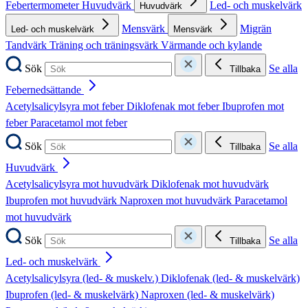
Febertermometer
Huvudvärk
Led- och muskelvärk
Huvudvärk
Mensvärk
Migrän
Led- och muskelvärk
Mensvärk
Tandvärk
Träning och träningsvärk
Värmande och kylande
Sök
Se alla
Tillbaka
Febernedsättande
Acetylsalicylsyra mot feber
Diklofenak mot feber
Ibuprofen mot
feber
Paracetamol mot feber
Sök
Se alla
Tillbaka
Huvudvärk
Acetylsalicylsyra mot huvudvärk
Diklofenak mot huvudvärk
Ibuprofen mot huvudvärk
Naproxen mot huvudvärk
Paracetamol
mot huvudvärk
Sök
Se alla
Tillbaka
Led- och muskelvärk
Acetylsalicylsyra (led- & muskelv.)
Diklofenak (led- & muskelvärk)
Ibuprofen (led- & muskelvärk)
Naproxen (led- & muskelvärk)