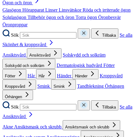
Ögon och öron
Glasögon
Hörapparat
Linser
Linsvätskor
Röda och irriterade ögon
Solglasögon
Tillbehör ögon och öron
Torra ögon
Öronbesvär
Öronproppar
Sök
Se alla
Tillbaka
Skönhet & kroppsvård
Ansiktsvård
Solskydd och solkräm
Ansiktsvård
Dermatologisk hudvård
Fötter
Solskydd och solkräm
Hår
Händer
Kroppsvård
Fötter
Hår
Händer
Smink
Tandblekning
Örhängen
Kroppsvård
Smink
Örhängen
Sök
Se alla
Tillbaka
Ansiktsvård
Akne
Ansiktsmask och skrubb
Ansiktsmask och skrubb