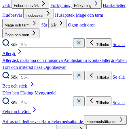
värk
Förkylning
Halstabletter
Feber och värk
Förkylning
Hudbesvär
Husapotek
Mage och tarm
Hudbesvär
Sår
Ögon och öron
Mage och tarm
Sår
Ögon och öron
Sök
Se alla
Tillbaka
Allergi
Allergisk nästäppa och rinnsnuva
Antihistamin
Kontaktallergi
Pollen
Torr och irriterad näsa
Ögonbesvär
Sök
Se alla
Tillbaka
Bett och stick
Efter bett
Fästing
Myggmedel
Sök
Se alla
Tillbaka
Feber och värk
Artros och ledbesvär
Barn
Febernedsättande
Febernedsättande