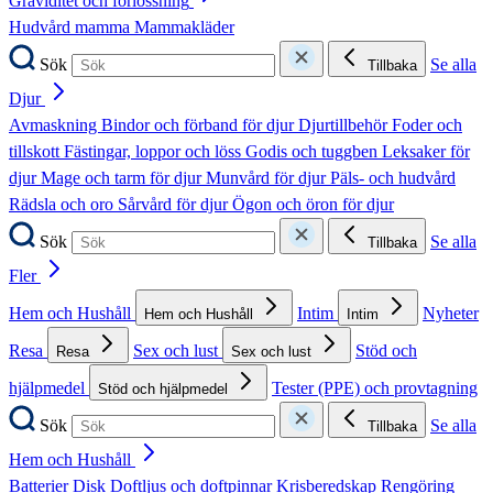
Graviditet och förlossning
Hudvård mamma
Mammakläder
Sök
Se alla
Tillbaka
Djur
Avmaskning
Bindor och förband för djur
Djurtillbehör
Foder och
tillskott
Fästingar, loppor och löss
Godis och tuggben
Leksaker för
djur
Mage och tarm för djur
Munvård för djur
Päls- och hudvård
Rädsla och oro
Sårvård för djur
Ögon och öron för djur
Sök
Se alla
Tillbaka
Fler
Hem och Hushåll
Intim
Nyheter
Hem och Hushåll
Intim
Resa
Sex och lust
Stöd och
Resa
Sex och lust
hjälpmedel
Tester (PPE) och provtagning
Stöd och hjälpmedel
Sök
Se alla
Tillbaka
Hem och Hushåll
Batterier
Disk
Doftljus och doftpinnar
Krisberedskap
Rengöring