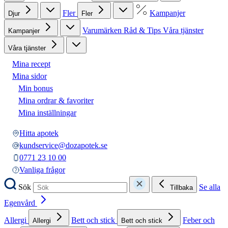
Fler
Kampanjer
Djur
Fler
Varumärken
Råd & Tips
Våra tjänster
Kampanjer
Våra tjänster
Mina recept
Mina sidor
Min bonus
Mina ordrar & favoriter
Mina inställningar
Hitta apotek
kundservice@dozapotek.se
0771 23 10 00
Vanliga frågor
Sök
Se alla
Tillbaka
Egenvård
Allergi
Bett och stick
Feber och
Allergi
Bett och stick