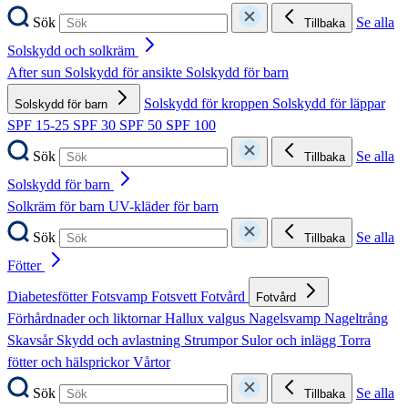
Sök
Se alla
Tillbaka
Solskydd och solkräm
After sun
Solskydd för ansikte
Solskydd för barn
Solskydd för kroppen
Solskydd för läppar
Solskydd för barn
SPF 15-25
SPF 30
SPF 50
SPF 100
Sök
Se alla
Tillbaka
Solskydd för barn
Solkräm för barn
UV-kläder för barn
Sök
Se alla
Tillbaka
Fötter
Diabetesfötter
Fotsvamp
Fotsvett
Fotvård
Fotvård
Förhårdnader och liktornar
Hallux valgus
Nagelsvamp
Nageltrång
Skavsår
Skydd och avlastning
Strumpor
Sulor och inlägg
Torra
fötter och hälsprickor
Vårtor
Sök
Se alla
Tillbaka