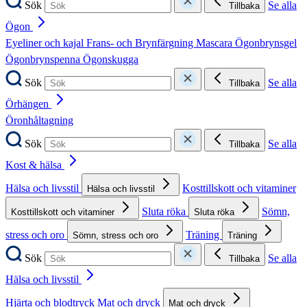
Sök
Se alla
Tillbaka
Ögon
Eyeliner och kajal
Frans- och Brynfärgning
Mascara
Ögonbrynsgel
Ögonbrynspenna
Ögonskugga
Sök
Se alla
Tillbaka
Örhängen
Öronhåltagning
Sök
Se alla
Tillbaka
Kost & hälsa
Hälsa och livsstil
Kosttillskott och vitaminer
Hälsa och livsstil
Sluta röka
Sömn,
Kosttillskott och vitaminer
Sluta röka
stress och oro
Träning
Sömn, stress och oro
Träning
Sök
Se alla
Tillbaka
Hälsa och livsstil
Hjärta och blodtryck
Mat och dryck
Mat och dryck