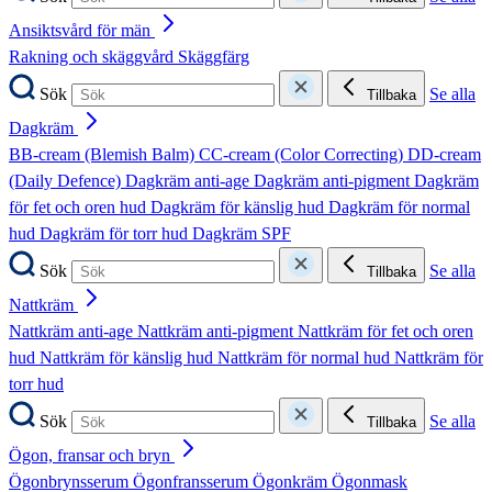
Ansiktsvård för män
Rakning och skäggvård
Skäggfärg
Sök
Se alla
Tillbaka
Dagkräm
BB-cream (Blemish Balm)
CC-cream (Color Correcting)
DD-cream
(Daily Defence)
Dagkräm anti-age
Dagkräm anti-pigment
Dagkräm
för fet och oren hud
Dagkräm för känslig hud
Dagkräm för normal
hud
Dagkräm för torr hud
Dagkräm SPF
Sök
Se alla
Tillbaka
Nattkräm
Nattkräm anti-age
Nattkräm anti-pigment
Nattkräm för fet och oren
hud
Nattkräm för känslig hud
Nattkräm för normal hud
Nattkräm för
torr hud
Sök
Se alla
Tillbaka
Ögon, fransar och bryn
Ögonbrynsserum
Ögonfransserum
Ögonkräm
Ögonmask