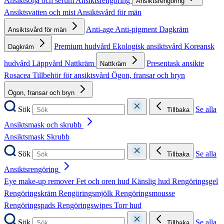
Ansiktsolja och serum
Ansiktsrengöring
Ansiktsrengöring
Ansiktsvatten och mist
Ansiktsvård för män
Anti-age
Anti-pigment
Dagkräm
Ansiktsvård för män
Premium hudvård
Ekologisk ansiktsvård
Koreansk
Dagkräm
hudvård
Läppvård
Nattkräm
Presentask ansikte
Nattkräm
Rosacea
Tillbehör för ansiktsvård
Ögon, fransar och bryn
Ögon, fransar och bryn
Sök
Se alla
Tillbaka
Ansiktsmask och skrubb
Ansiktsmask
Skrubb
Sök
Se alla
Tillbaka
Ansiktsrengöring
Eye make-up remover
Fet och oren hud
Känslig hud
Rengöringsgel
Rengöringskräm
Rengöringsmjölk
Rengöringsmousse
Rengöringspads
Rengöringswipes
Torr hud
Sök
Se alla
Tillbaka