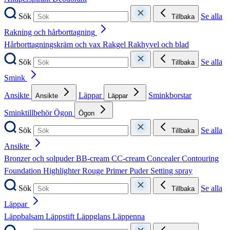
Sök
Se alla
Tillbaka
Rakning och hårborttagning
Hårborttagningskräm och vax
Rakgel
Rakhyvel och blad
Sök
Se alla
Tillbaka
Smink
Ansikte
Läppar
Sminkborstar
Ansikte
Läppar
Sminktillbehör
Ögon
Ögon
Sök
Se alla
Tillbaka
Ansikte
Bronzer och solpuder
BB-cream
CC-cream
Concealer
Contouring
Foundation
Highlighter
Rouge
Primer
Puder
Setting spray
Sök
Se alla
Tillbaka
Läppar
Läppbalsam
Läppstift
Läppglans
Läppenna