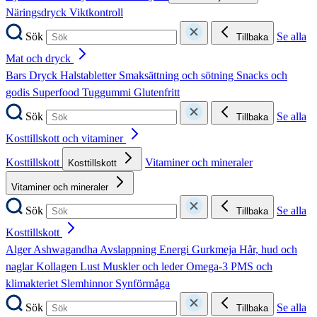
Näringsdryck
Viktkontroll
Sök
Se alla
Tillbaka
Mat och dryck
Bars
Dryck
Halstabletter
Smaksättning och sötning
Snacks och
godis
Superfood
Tuggummi
Glutenfritt
Sök
Se alla
Tillbaka
Kosttillskott och vitaminer
Kosttillskott
Vitaminer och mineraler
Kosttillskott
Vitaminer och mineraler
Sök
Se alla
Tillbaka
Kosttillskott
Alger
Ashwagandha
Avslappning
Energi
Gurkmeja
Hår, hud och
naglar
Kollagen
Lust
Muskler och leder
Omega-3
PMS och
klimakteriet
Slemhinnor
Synförmåga
Sök
Se alla
Tillbaka