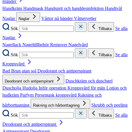
Händer
Handkräm
Handmask
Handsprit och handdesinfektion
Handtvål
Naglar
Vårtor på händer
Våtservetter
Naglar
Sök
Se alla
Tillbaka
Naglar
Nagellack
Nageltillbehör
Remover
Nagelvård
Sök
Se alla
Tillbaka
Kroppsvård
Bad
Brun utan sol
Deodorant och antiperspirant
Duschkräm och duschgel
Deodorant och antiperspirant
Duscholja
Hudolja
Inför operation
Kroppsvård för män
Lotion och
hudkräm
Parfym
Presentask kroppsvård
Rakning och
hårborttagning
Skrubb och peeling
Rakning och hårborttagning
Sök
Se alla
Tillbaka
Deodorant och antiperspirant
Antiperspirant
Deodorant