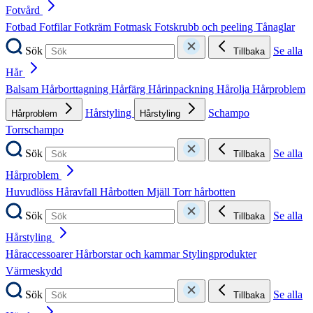
Fotvård
Fotbad
Fotfilar
Fotkräm
Fotmask
Fotskrubb och peeling
Tånaglar
Sök
Se alla
Tillbaka
Hår
Balsam
Hårborttagning
Hårfärg
Hårinpackning
Hårolja
Hårproblem
Hårstyling
Schampo
Hårproblem
Hårstyling
Torrschampo
Sök
Se alla
Tillbaka
Hårproblem
Huvudlöss
Håravfall
Hårbotten
Mjäll
Torr hårbotten
Sök
Se alla
Tillbaka
Hårstyling
Håraccessoarer
Hårborstar och kammar
Stylingprodukter
Värmeskydd
Sök
Se alla
Tillbaka