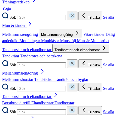
Träningsredskap
Yoga
Sök
Se alla
Tillbaka
Mun & tänder
Mellanrumsrengöring
Vitare tänder
Dålig
Mellanrumsrengöring
andedräkt
Mot ilningar
Munblåsor
Munskölj
Munsår
Muntorrhet
Tandborstar och eltandborstar
Tandborstar och eltandborstar
Tandkräm
Tandprotes och bettskena
Sök
Se alla
Tillbaka
Mellanrumsrengöring
Mellanrumsborstar
Tandstickor
Tandtråd och byglar
Sök
Se alla
Tillbaka
Tandborstar och eltandborstar
Borsthuvud refill
Eltandborstar
Tandborstar
Sök
Se alla
Tillbaka