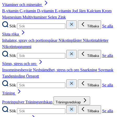
Vitaminer och mineraler
B-vitamin
C-vitamin
D-vitamin
E-vitamin
Jod
Järn
Kalcium
Krom
Magnesium
Multivitaminer
Selen
Zink
Sök
Se alla
Tillbaka
Sluta röka
Inhalator, spray och portionspåsar
Nikotinplåster
Nikotintabletter
Nikotintuggummi
Sök
Se alla
Tillbaka
Sömn, stress och oro
Insomningsbesvär
Nedstämdhet, stress och oro
Snarkning
Sovmask
Tandgnissling
Örngott
Sök
Se alla
Tillbaka
Träning
Proteinpulver
Träningsredskap
Träningsredskap
Sök
Se alla
Tillbaka