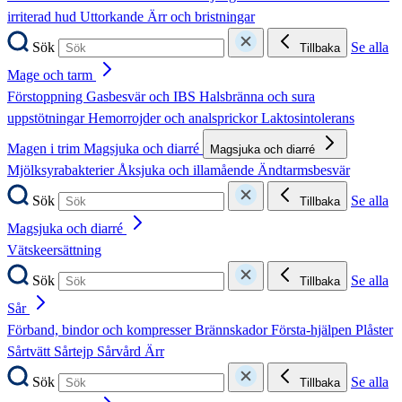
irriterad hud
Uttorkande
Ärr och bristningar
Sök
Se alla
Tillbaka
Mage och tarm
Förstoppning
Gasbesvär och IBS
Halsbränna och sura
uppstötningar
Hemorrojder och analsprickor
Laktosintolerans
Magen i trim
Magsjuka och diarré
Magsjuka och diarré
Mjölksyrabakterier
Åksjuka och illamående
Ändtarmsbesvär
Sök
Se alla
Tillbaka
Magsjuka och diarré
Vätskeersättning
Sök
Se alla
Tillbaka
Sår
Förband, bindor och kompresser
Brännskador
Första-hjälpen
Plåster
Sårtvätt
Sårtejp
Sårvård
Ärr
Sök
Se alla
Tillbaka