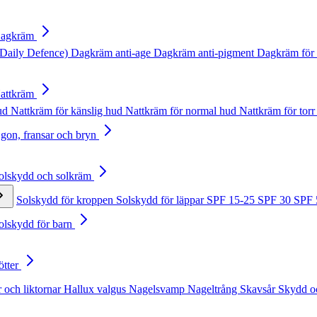
Dagkräm
Daily Defence)
Dagkräm anti-age
Dagkräm anti-pigment
Dagkräm för 
Nattkräm
hud
Nattkräm för känslig hud
Nattkräm för normal hud
Nattkräm för torr
Ögon, fransar och bryn
Solskydd och solkräm
Solskydd för kroppen
Solskydd för läppar
SPF 15-25
SPF 30
SPF
Solskydd för barn
ötter
 och liktornar
Hallux valgus
Nagelsvamp
Nageltrång
Skavsår
Skydd o