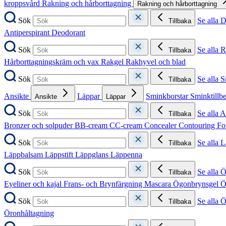
kroppsvård
Rakning och hårborttagning
Rakning och hårborttagning
Sök
Se alla 
Tillbaka
Antiperspirant
Deodorant
Sök
Se alla 
Tillbaka
Hårborttagningskräm och vax
Rakgel
Rakhyvel och blad
Sök
Se alla 
Tillbaka
Ansikte
Läppar
Sminkborstar
Sminktillb
Ansikte
Läppar
Sök
Se alla A
Tillbaka
Bronzer och solpuder
BB-cream
CC-cream
Concealer
Contouring
Fo
Sök
Se alla 
Tillbaka
Läppbalsam
Läppstift
Läppglans
Läppenna
Sök
Se alla 
Tillbaka
Eyeliner och kajal
Frans- och Brynfärgning
Mascara
Ögonbrynsgel
Ö
Sök
Se alla 
Tillbaka
Öronhåltagning