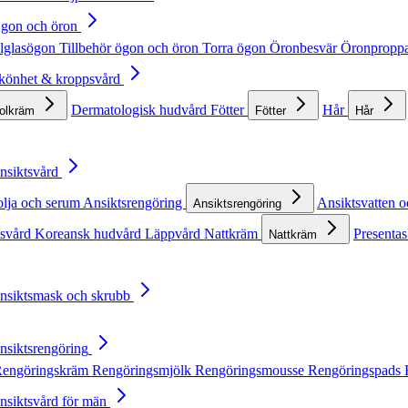
Ögon och öron
lglasögon
Tillbehör ögon och öron
Torra ögon
Öronbesvär
Öronpropp
Skönhet & kroppsvård
Dermatologisk hudvård
Fötter
Hår
solkräm
Fötter
Hår
Ansiktsvård
olja och serum
Ansiktsrengöring
Ansiktsvatten o
Ansiktsrengöring
tsvård
Koreansk hudvård
Läppvård
Nattkräm
Presentas
Nattkräm
Ansiktsmask och skrubb
Ansiktsrengöring
engöringskräm
Rengöringsmjölk
Rengöringsmousse
Rengöringspads
Ansiktsvård för män