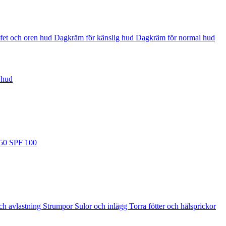
fet och oren hud
Dagkräm för känslig hud
Dagkräm för normal hud
 hud
 50
SPF 100
ch avlastning
Strumpor
Sulor och inlägg
Torra fötter och hälsprickor