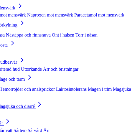
Mensvärk
 mot mensvärk
Naproxen mot mensvärk
Paracetamol mot mensvärk
Förkylning
nsa
Nästäppa och rinnsnuva
Ont i halsen
Torr i näsan
Hosta
Hudbesvär
rriterad hud
Uttorkande
Ärr och bristningar
Mage och tarm
Hemorrojder och analsprickor
Laktosintolerans
Magen i trim
Magsjuka 
Magsjuka och diarré
år
Sårtvätt
Sårtejp
Sårvård
Ärr