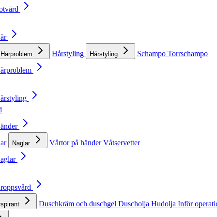
otvård
Hår
Hårstyling
Schampo
Torrschampo
Hårproblem
Hårstyling
Hårproblem
årstyling
d
Händer
lar
Vårtor på händer
Våtservetter
Naglar
Naglar
Kroppsvård
Duschkräm och duschgel
Duscholja
Hudolja
Inför operat
rspirant