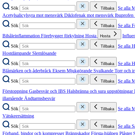
Sök
Se alla 
Tillbaka
Acetylsalicylsyra mot mensvärk
Diklofenak mot mensvärk
Ibuprofen
Sök
Se alla 
Tillbaka
Bihåleinflammation
Förebygger förkylning
Hosta
Influe
Hosta
Sök
Se alla 
Tillbaka
Hostdämpande
Slemlösande
Sök
Se alla 
Tillbaka
Blåmärken och åderbråck
Eksem
Mjukgörande
Svalkande
Torr och i
Sök
Se alla 
Tillbaka
Förstoppning
Gasbesvär och IBS
Halsbränna och sura uppstötningar
illamående
Ändtarmsbesvär
Sök
Se alla 
Tillbaka
Vätskeersättning
Sök
Se alla S
Tillbaka
Förband, bindor och kompresser
Brännskador
Första-hjälpen
Plåster