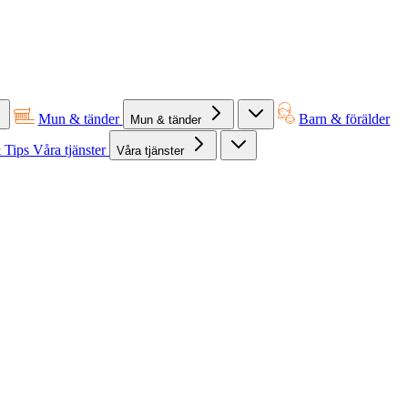
Mun & tänder
Barn & förälder
Mun & tänder
 Tips
Våra tjänster
Våra tjänster