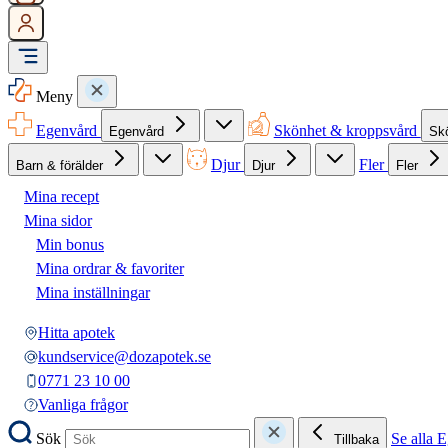
Meny
Egenvård
Skönhet & kroppsvård
Egenvård
Sk
Djur
Fler
Barn & förälder
Djur
Fler
Mina recept
Mina sidor
Min bonus
Mina ordrar & favoriter
Mina inställningar
Hitta apotek
kundservice@dozapotek.se
0771 23 10 00
Vanliga frågor
Sök
Se alla 
Tillbaka