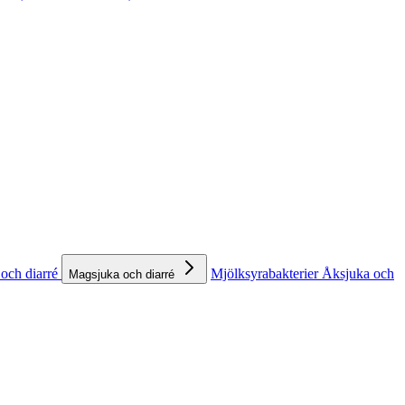
och diarré
Mjölksyrabakterier
Åksjuka och
Magsjuka och diarré