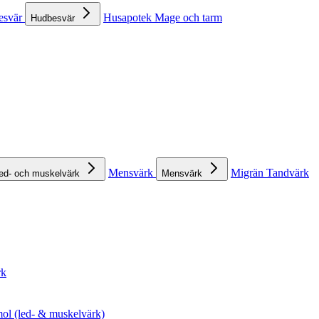
esvär
Husapotek
Mage och tarm
Hudbesvär
Mensvärk
Migrän
Tandvärk
ed- och muskelvärk
Mensvärk
rk
ol (led- & muskelvärk)