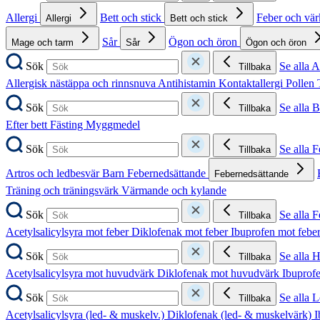
Allergi
Bett och stick
Feber och vä
Allergi
Bett och stick
Sår
Ögon och öron
Mage och tarm
Sår
Ögon och öron
Sök
Se alla A
Tillbaka
Allergisk nästäppa och rinnsnuva
Antihistamin
Kontaktallergi
Pollen
Sök
Se alla B
Tillbaka
Efter bett
Fästing
Myggmedel
Sök
Se alla 
Tillbaka
Artros och ledbesvär
Barn
Febernedsättande
Febernedsättande
Träning och träningsvärk
Värmande och kylande
Sök
Se alla 
Tillbaka
Acetylsalicylsyra mot feber
Diklofenak mot feber
Ibuprofen mot febe
Sök
Se alla 
Tillbaka
Acetylsalicylsyra mot huvudvärk
Diklofenak mot huvudvärk
Ibuprof
Sök
Se alla 
Tillbaka
Acetylsalicylsyra (led- & muskelv.)
Diklofenak (led- & muskelvärk)
I