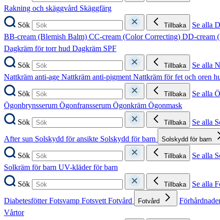
Rakning och skäggvård
Skäggfärg
Sök
Se alla 
Tillbaka
BB-cream (Blemish Balm)
CC-cream (Color Correcting)
DD-cream (
Dagkräm för torr hud
Dagkräm SPF
Sök
Se alla 
Tillbaka
Nattkräm anti-age
Nattkräm anti-pigment
Nattkräm för fet och oren 
Sök
Se alla 
Tillbaka
Ögonbrynsserum
Ögonfransserum
Ögonkräm
Ögonmask
Sök
Se alla 
Tillbaka
After sun
Solskydd för ansikte
Solskydd för barn
Solskydd för barn
Sök
Se alla 
Tillbaka
Solkräm för barn
UV-kläder för barn
Sök
Se alla F
Tillbaka
Diabetesfötter
Fotsvamp
Fotsvett
Fotvård
Förhårdnader
Fotvård
Vårtor