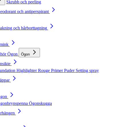
Skrubb och peeling
Deodorant och antiperspirant
Rakning och hårborttagning
Smink
ehör
Ögon
Ögon
nsikte
undation
Highlighter
Rouge
Primer
Puder
Setting spray
Läppar
Ögon
gonbrynspenna
Ögonskugga
Örhängen