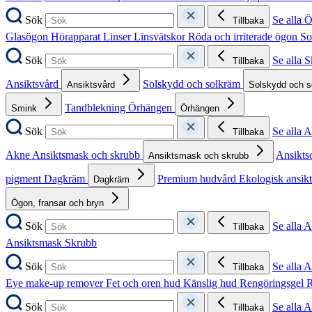
Sök
Se alla 
Tillbaka
Glasögon
Hörapparat
Linser
Linsvätskor
Röda och irriterade ögon
So
Sök
Se alla 
Tillbaka
Ansiktsvård
Solskydd och solkräm
Ansiktsvård
Solskydd och 
Tandblekning
Örhängen
Smink
Örhängen
Sök
Se alla 
Tillbaka
Akne
Ansiktsmask och skrubb
Ansikts
Ansiktsmask och skrubb
pigment
Dagkräm
Premium hudvård
Ekologisk ansik
Dagkräm
Ögon, fransar och bryn
Sök
Se alla 
Tillbaka
Ansiktsmask
Skrubb
Sök
Se alla 
Tillbaka
Eye make-up remover
Fet och oren hud
Känslig hud
Rengöringsgel
R
Sök
Se alla 
Tillbaka