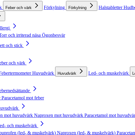
rk
Förkylning
Halstabletter
Hudb
Feber och värk
Förkylning
llergi
Torr och irriterad näsa
Ögonbesvär
ett och stick
Feber och värk
Febertermometer
Huvudvärk
Led- och muskelvärk
Huvudvärk
L
Febernedsättande
r
Paracetamol mot feber
Huvudvärk
en mot huvudvärk
Naproxen mot huvudvärk
Paracetamol mot huvudvä
Led- och muskelvärk
buprofen (led- & muskelvärk)
Naproxen (led- & muskelvärk)
Paracetam