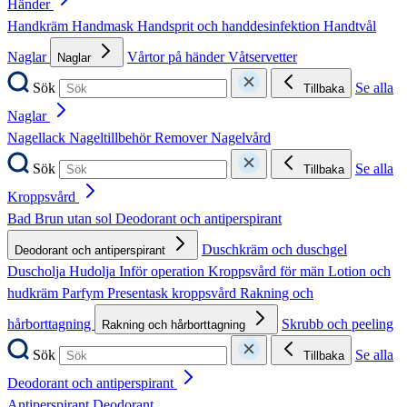
Händer
Handkräm
Handmask
Handsprit och handdesinfektion
Handtvål
Naglar
Vårtor på händer
Våtservetter
Naglar
Sök
Se alla
Tillbaka
Naglar
Nagellack
Nageltillbehör
Remover
Nagelvård
Sök
Se alla
Tillbaka
Kroppsvård
Bad
Brun utan sol
Deodorant och antiperspirant
Duschkräm och duschgel
Deodorant och antiperspirant
Duscholja
Hudolja
Inför operation
Kroppsvård för män
Lotion och
hudkräm
Parfym
Presentask kroppsvård
Rakning och
hårborttagning
Skrubb och peeling
Rakning och hårborttagning
Sök
Se alla
Tillbaka
Deodorant och antiperspirant
Antiperspirant
Deodorant