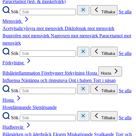
Paracetamol (led- & muskelvärk)
Sök
Se alla
Tillbaka
Mensvärk
Acetylsalicylsyra mot mensvärk
Diklofenak mot mensvärk
Ibuprofen mot mensvärk
Naproxen mot mensvärk
Paracetamol mot
mensvärk
Sök
Se alla
Tillbaka
Förkylning
Bihåleinflammation
Förebygger förkylning
Hosta
Hosta
Influensa
Nästäppa och rinnsnuva
Ont i halsen
Torr i näsan
Sök
Se alla
Tillbaka
Hosta
Hostdämpande
Slemlösande
Sök
Se alla
Tillbaka
Hudbesvär
Blåmärken och åderbråck
Eksem
Mjukgörande
Svalkande
Torr och