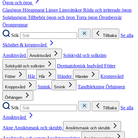
Ögon och öron
Glasögon
Hörapparat
Linser
Linsvätskor
Röda och irriterade ögon
Solglasögon
Tillbehör ögon och öron
Torra ögon
Öronbesvär
Öronproppar
Sök
Se alla
Tillbaka
Skönhet & kroppsvård
Ansiktsvård
Solskydd och solkräm
Ansiktsvård
Dermatologisk hudvård
Fötter
Solskydd och solkräm
Hår
Händer
Kroppsvård
Fötter
Hår
Händer
Smink
Tandblekning
Örhängen
Kroppsvård
Smink
Örhängen
Sök
Se alla
Tillbaka
Ansiktsvård
Akne
Ansiktsmask och skrubb
Ansiktsmask och skrubb