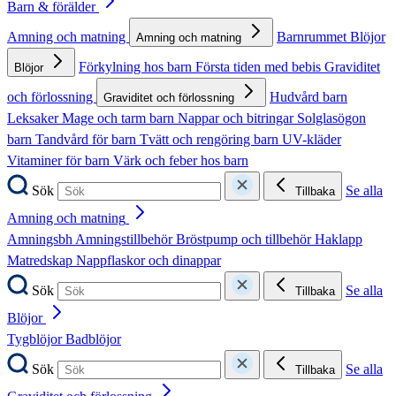
Barn & förälder
Amning och matning
Barnrummet
Blöjor
Amning och matning
Förkylning hos barn
Första tiden med bebis
Graviditet
Blöjor
och förlossning
Hudvård barn
Graviditet och förlossning
Leksaker
Mage och tarm barn
Nappar och bitringar
Solglasögon
barn
Tandvård för barn
Tvätt och rengöring barn
UV-kläder
Vitaminer för barn
Värk och feber hos barn
Sök
Se alla
Tillbaka
Amning och matning
Amningsbh
Amningstillbehör
Bröstpump och tillbehör
Haklapp
Matredskap
Nappflaskor och dinappar
Sök
Se alla
Tillbaka
Blöjor
Tygblöjor
Badblöjor
Sök
Se alla
Tillbaka