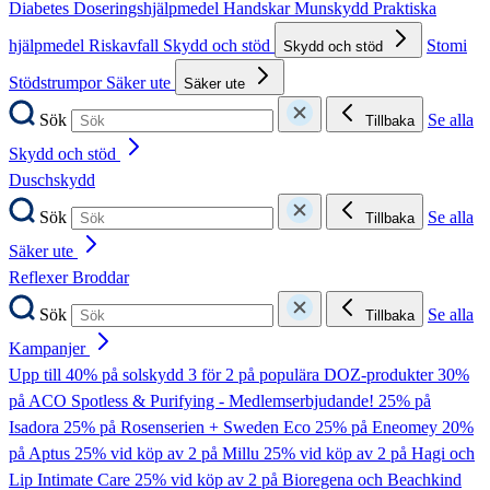
Diabetes
Doseringshjälpmedel
Handskar
Munskydd
Praktiska
hjälpmedel
Riskavfall
Skydd och stöd
Stomi
Skydd och stöd
Stödstrumpor
Säker ute
Säker ute
Sök
Se alla
Tillbaka
Skydd och stöd
Duschskydd
Sök
Se alla
Tillbaka
Säker ute
Reflexer
Broddar
Sök
Se alla
Tillbaka
Kampanjer
Upp till 40% på solskydd
3 för 2 på populära DOZ-produkter
30%
på ACO Spotless & Purifying - Medlemserbjudande!
25% på
Isadora
25% på Rosenserien + Sweden Eco
25% på Eneomey
20%
på Aptus
25% vid köp av 2 på Millu
25% vid köp av 2 på Hagi och
Lip Intimate Care
25% vid köp av 2 på Bioregena och Beachkind