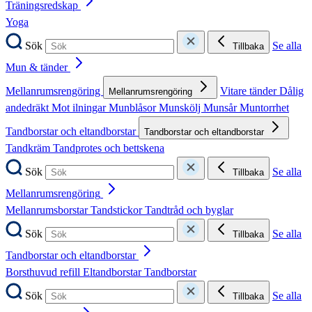
Träningsredskap
Yoga
Sök
Se alla
Tillbaka
Mun & tänder
Mellanrumsrengöring
Vitare tänder
Dålig
Mellanrumsrengöring
andedräkt
Mot ilningar
Munblåsor
Munskölj
Munsår
Muntorrhet
Tandborstar och eltandborstar
Tandborstar och eltandborstar
Tandkräm
Tandprotes och bettskena
Sök
Se alla
Tillbaka
Mellanrumsrengöring
Mellanrumsborstar
Tandstickor
Tandtråd och byglar
Sök
Se alla
Tillbaka
Tandborstar och eltandborstar
Borsthuvud refill
Eltandborstar
Tandborstar
Sök
Se alla
Tillbaka