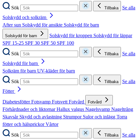
Sök
Se alla
Tillbaka
Solskydd och solkräm
After sun
Solskydd för ansikte
Solskydd för barn
Solskydd för kroppen
Solskydd för läppar
Solskydd för barn
SPF 15-25
SPF 30
SPF 50
SPF 100
Sök
Se alla
Tillbaka
Solskydd för barn
Solkräm för barn
UV-kläder för barn
Sök
Se alla
Tillbaka
Fötter
Diabetesfötter
Fotsvamp
Fotsvett
Fotvård
Fotvård
Förhårdnader och liktornar
Hallux valgus
Nagelsvamp
Nageltrång
Skavsår
Skydd och avlastning
Strumpor
Sulor och inlägg
Torra
fötter och hälsprickor
Vårtor
Sök
Se alla
Tillbaka