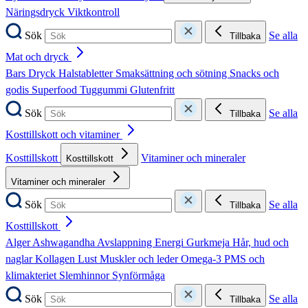
Näringsdryck
Viktkontroll
Sök
Se alla
Tillbaka
Mat och dryck
Bars
Dryck
Halstabletter
Smaksättning och sötning
Snacks och
godis
Superfood
Tuggummi
Glutenfritt
Sök
Se alla
Tillbaka
Kosttillskott och vitaminer
Kosttillskott
Vitaminer och mineraler
Kosttillskott
Vitaminer och mineraler
Sök
Se alla
Tillbaka
Kosttillskott
Alger
Ashwagandha
Avslappning
Energi
Gurkmeja
Hår, hud och
naglar
Kollagen
Lust
Muskler och leder
Omega-3
PMS och
klimakteriet
Slemhinnor
Synförmåga
Sök
Se alla
Tillbaka