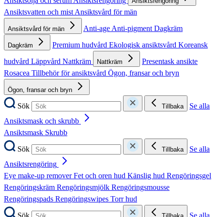
Ansiktsolja och serum
Ansiktsrengöring
Ansiktsrengöring
Ansiktsvatten och mist
Ansiktsvård för män
Anti-age
Anti-pigment
Dagkräm
Ansiktsvård för män
Premium hudvård
Ekologisk ansiktsvård
Koreansk
Dagkräm
hudvård
Läppvård
Nattkräm
Presentask ansikte
Nattkräm
Rosacea
Tillbehör för ansiktsvård
Ögon, fransar och bryn
Ögon, fransar och bryn
Sök
Se alla
Tillbaka
Ansiktsmask och skrubb
Ansiktsmask
Skrubb
Sök
Se alla
Tillbaka
Ansiktsrengöring
Eye make-up remover
Fet och oren hud
Känslig hud
Rengöringsgel
Rengöringskräm
Rengöringsmjölk
Rengöringsmousse
Rengöringspads
Rengöringswipes
Torr hud
Sök
Se alla
Tillbaka