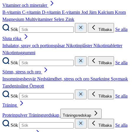
Vitaminer och mineraler
B-vitamin
C-vitamin
D-vitamin
E-vitamin
Jod
Järn
Kalcium
Krom
Magnesium
Multivitaminer
Selen
Zink
Sök
Se alla
Tillbaka
Sluta röka
Inhalator, spray och portionspåsar
Nikotinplåster
Nikotintabletter
Nikotintuggummi
Sök
Se alla
Tillbaka
Sömn, stress och oro
Insomningsbesvär
Nedstämdhet, stress och oro
Snarkning
Sovmask
Tandgnissling
Örngott
Sök
Se alla
Tillbaka
Träning
Proteinpulver
Träningsredskap
Träningsredskap
Sök
Se alla
Tillbaka