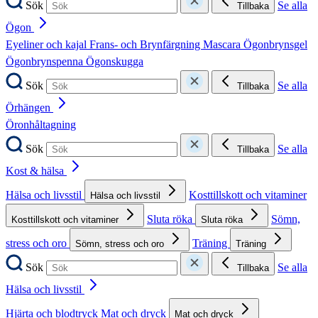
Sök
Se alla
Tillbaka
Ögon
Eyeliner och kajal
Frans- och Brynfärgning
Mascara
Ögonbrynsgel
Ögonbrynspenna
Ögonskugga
Sök
Se alla
Tillbaka
Örhängen
Öronhåltagning
Sök
Se alla
Tillbaka
Kost & hälsa
Hälsa och livsstil
Kosttillskott och vitaminer
Hälsa och livsstil
Sluta röka
Sömn,
Kosttillskott och vitaminer
Sluta röka
stress och oro
Träning
Sömn, stress och oro
Träning
Sök
Se alla
Tillbaka
Hälsa och livsstil
Hjärta och blodtryck
Mat och dryck
Mat och dryck