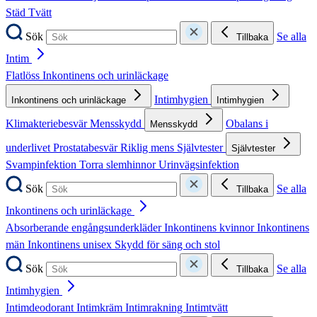
Städ
Tvätt
Sök
Se alla
Tillbaka
Intim
Flatlöss
Inkontinens och urinläckage
Intimhygien
Inkontinens och urinläckage
Intimhygien
Klimakteriebesvär
Mensskydd
Obalans i
Mensskydd
underlivet
Prostatabesvär
Riklig mens
Självtester
Självtester
Svampinfektion
Torra slemhinnor
Urinvägsinfektion
Sök
Se alla
Tillbaka
Inkontinens och urinläckage
Absorberande engångsunderkläder
Inkontinens kvinnor
Inkontinens
män
Inkontinens unisex
Skydd för säng och stol
Sök
Se alla
Tillbaka
Intimhygien
Intimdeodorant
Intimkräm
Intimrakning
Intimtvätt