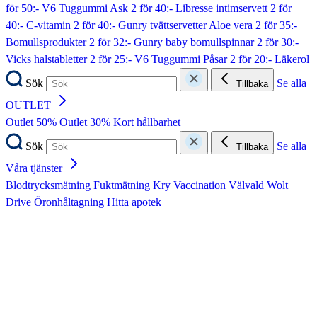
för 50:- V6 Tuggummi Ask
2 för 40:- Libresse intimservett
2 för
40:- C-vitamin
2 för 40:- Gunry tvättservetter Aloe vera
2 för 35:-
Bomullsprodukter
2 för 32:- Gunry baby bomullspinnar
2 för 30:-
Vicks halstabletter
2 för 25:- V6 Tuggummi Påsar
2 för 20:- Läkerol
Sök
Se alla
Tillbaka
OUTLET
Outlet 50%
Outlet 30%
Kort hållbarhet
Sök
Se alla
Tillbaka
Våra tjänster
Blodtrycksmätning
Fuktmätning
Kry
Vaccination
Välvald
Wolt
Drive
Öronhåltagning
Hitta apotek