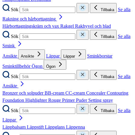
Sök
Se alla
Tillbaka
Rakning och hårborttagning
Hårborttagningskräm och vax
Rakgel
Rakhyvel och blad
Sök
Se alla
Tillbaka
Smink
Ansikte
Läppar
Sminkborstar
Ansikte
Läppar
Sminktillbehör
Ögon
Ögon
Sök
Se alla
Tillbaka
Ansikte
Bronzer och solpuder
BB-cream
CC-cream
Concealer
Contouring
Foundation
Highlighter
Rouge
Primer
Puder
Setting spray
Sök
Se alla
Tillbaka
Läppar
Läppbalsam
Läppstift
Läppglans
Läppenna