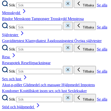
Sök
Se alla
Tillbaka
Mensskydd
Bindor
Menskopp
Tamponger
Trosskydd
Menstrosa
Sök
Se alla
Tillbaka
Självtester
Graviditetstest
Klamydiatest
Ägglossningstest
Övriga självtester
Sök
Se alla
Tillbaka
Resa
Reseapotek
Reseförpackningar
Sök
Se alla
Tillbaka
Sex och lust
Akut-p-piller
Glidmedel och massage
Hjälpmedel
Impotens
Kondomer
Kosttillskott inom sex och lust
Sexleksaker
Sök
Se alla
Tillbaka
Stöd och hjälpmedel