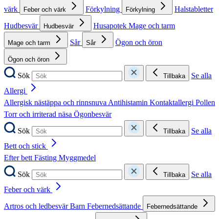
värk
Förkylning
Halstabletter
Feber och värk
Förkylning
Hudbesvär
Husapotek
Mage och tarm
Hudbesvär
Sår
Ögon och öron
Mage och tarm
Sår
Ögon och öron
Sök
Se alla
Tillbaka
Allergi
Allergisk nästäppa och rinnsnuva
Antihistamin
Kontaktallergi
Pollen
Torr och irriterad näsa
Ögonbesvär
Sök
Se alla
Tillbaka
Bett och stick
Efter bett
Fästing
Myggmedel
Sök
Se alla
Tillbaka
Feber och värk
Artros och ledbesvär
Barn
Febernedsättande
Febernedsättande