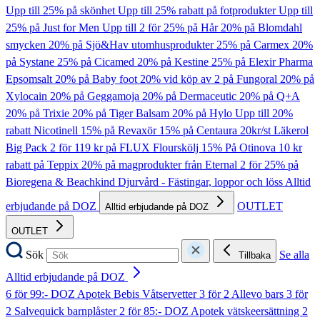
Upp till 25% på skönhet
Upp till 25% rabatt på fotprodukter
Upp till
25% på Just for Men
Upp till 2 för 25% på Hår
20% på Blomdahl
smycken
20% på Sjö&Hav utomhusprodukter
25% på Carmex
20%
på Systane
25% på Cicamed
20% på Kestine
25% på Elexir Pharma
Epsomsalt
20% på Baby foot
20% vid köp av 2 på Fungoral
20% på
Xylocain
20% på Geggamoja
20% på Dermaceutic
20% på Q+A
20% på Trixie
20% på Tiger Balsam
20% på Hylo
Upp till 20%
rabatt Nicotinell
15% på Revaxör
15% på Centaura
20kr/st Läkerol
Big Pack
2 för 119 kr på FLUX Flourskölj
15% På Otinova
10 kr
rabatt på Teppix
20% på magprodukter från Eternal
2 för 25% på
Bioregena & Beachkind
Djurvård - Fästingar, loppor och löss
Alltid
erbjudande på DOZ
OUTLET
Alltid erbjudande på DOZ
OUTLET
Sök
Se alla
Tillbaka
Alltid erbjudande på DOZ
6 för 99:- DOZ Apotek Bebis Våtservetter
3 för 2 Allevo bars
3 för
2 Salvequick barnplåster
2 för 85:- DOZ Apotek vätskeersättning
2