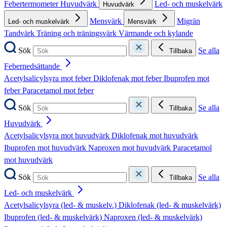
Febertermometer
Huvudvärk
Led- och muskelvärk
Huvudvärk
Mensvärk
Migrän
Led- och muskelvärk
Mensvärk
Tandvärk
Träning och träningsvärk
Värmande och kylande
Sök
Se alla
Tillbaka
Febernedsättande
Acetylsalicylsyra mot feber
Diklofenak mot feber
Ibuprofen mot
feber
Paracetamol mot feber
Sök
Se alla
Tillbaka
Huvudvärk
Acetylsalicylsyra mot huvudvärk
Diklofenak mot huvudvärk
Ibuprofen mot huvudvärk
Naproxen mot huvudvärk
Paracetamol
mot huvudvärk
Sök
Se alla
Tillbaka
Led- och muskelvärk
Acetylsalicylsyra (led- & muskelv.)
Diklofenak (led- & muskelvärk)
Ibuprofen (led- & muskelvärk)
Naproxen (led- & muskelvärk)