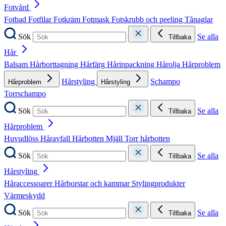
Fotvård
Fotbad
Fotfilar
Fotkräm
Fotmask
Fotskrubb och peeling
Tånaglar
Sök
Se alla
Tillbaka
Hår
Balsam
Hårborttagning
Hårfärg
Hårinpackning
Hårolja
Hårproblem
Hårstyling
Schampo
Hårproblem
Hårstyling
Torrschampo
Sök
Se alla
Tillbaka
Hårproblem
Huvudlöss
Håravfall
Hårbotten
Mjäll
Torr hårbotten
Sök
Se alla
Tillbaka
Hårstyling
Håraccessoarer
Hårborstar och kammar
Stylingprodukter
Värmeskydd
Sök
Se alla
Tillbaka