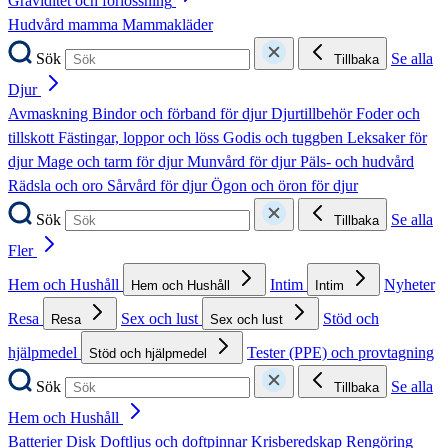
Graviditet och förlossning
Hudvård mamma
Mammakläder
Sök
Se alla
Tillbaka
Djur
Avmaskning
Bindor och förband för djur
Djurtillbehör
Foder och
tillskott
Fästingar, loppor och löss
Godis och tuggben
Leksaker för
djur
Mage och tarm för djur
Munvård för djur
Päls- och hudvård
Rädsla och oro
Sårvård för djur
Ögon och öron för djur
Sök
Se alla
Tillbaka
Fler
Hem och Hushåll
Intim
Nyheter
Hem och Hushåll
Intim
Resa
Sex och lust
Stöd och
Resa
Sex och lust
hjälpmedel
Tester (PPE) och provtagning
Stöd och hjälpmedel
Sök
Se alla
Tillbaka
Hem och Hushåll
Batterier
Disk
Doftljus och doftpinnar
Krisberedskap
Rengöring