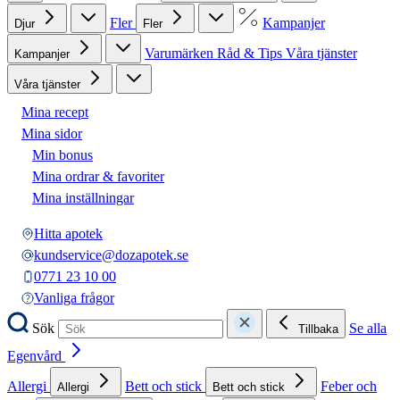
Fler
Kampanjer
Djur
Fler
Varumärken
Råd & Tips
Våra tjänster
Kampanjer
Våra tjänster
Mina recept
Mina sidor
Min bonus
Mina ordrar & favoriter
Mina inställningar
Hitta apotek
kundservice@dozapotek.se
0771 23 10 00
Vanliga frågor
Sök
Se alla
Tillbaka
Egenvård
Allergi
Bett och stick
Feber och
Allergi
Bett och stick