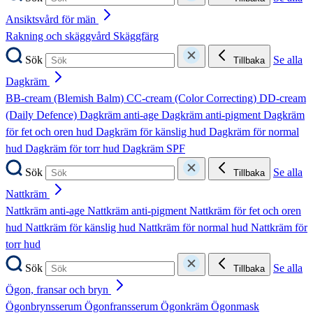
Ansiktsvård för män
Rakning och skäggvård
Skäggfärg
Sök
Se alla
Tillbaka
Dagkräm
BB-cream (Blemish Balm)
CC-cream (Color Correcting)
DD-cream
(Daily Defence)
Dagkräm anti-age
Dagkräm anti-pigment
Dagkräm
för fet och oren hud
Dagkräm för känslig hud
Dagkräm för normal
hud
Dagkräm för torr hud
Dagkräm SPF
Sök
Se alla
Tillbaka
Nattkräm
Nattkräm anti-age
Nattkräm anti-pigment
Nattkräm för fet och oren
hud
Nattkräm för känslig hud
Nattkräm för normal hud
Nattkräm för
torr hud
Sök
Se alla
Tillbaka
Ögon, fransar och bryn
Ögonbrynsserum
Ögonfransserum
Ögonkräm
Ögonmask