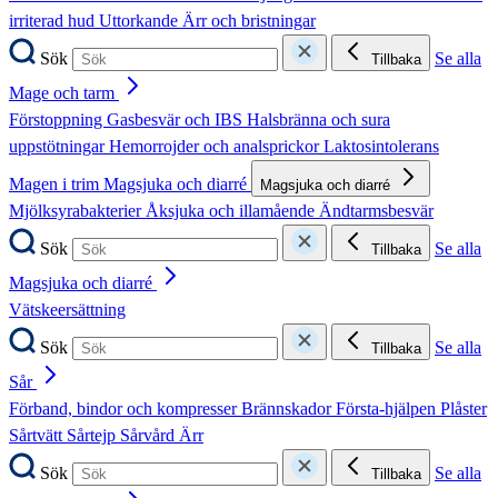
irriterad hud
Uttorkande
Ärr och bristningar
Sök
Se alla
Tillbaka
Mage och tarm
Förstoppning
Gasbesvär och IBS
Halsbränna och sura
uppstötningar
Hemorrojder och analsprickor
Laktosintolerans
Magen i trim
Magsjuka och diarré
Magsjuka och diarré
Mjölksyrabakterier
Åksjuka och illamående
Ändtarmsbesvär
Sök
Se alla
Tillbaka
Magsjuka och diarré
Vätskeersättning
Sök
Se alla
Tillbaka
Sår
Förband, bindor och kompresser
Brännskador
Första-hjälpen
Plåster
Sårtvätt
Sårtejp
Sårvård
Ärr
Sök
Se alla
Tillbaka