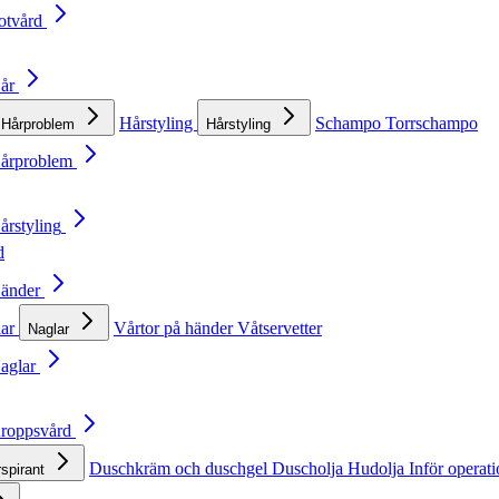
otvård
Hår
Hårstyling
Schampo
Torrschampo
Hårproblem
Hårstyling
Hårproblem
årstyling
d
Händer
lar
Vårtor på händer
Våtservetter
Naglar
Naglar
Kroppsvård
Duschkräm och duschgel
Duscholja
Hudolja
Inför operat
rspirant