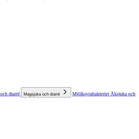
och diarré
Mjölksyrabakterier
Åksjuka och
Magsjuka och diarré