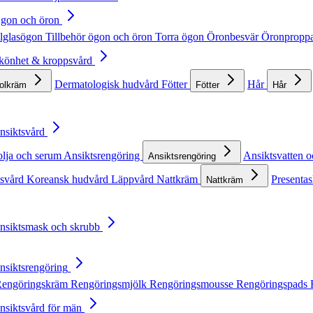
Ögon och öron
lglasögon
Tillbehör ögon och öron
Torra ögon
Öronbesvär
Öronpropp
Skönhet & kroppsvård
Dermatologisk hudvård
Fötter
Hår
solkräm
Fötter
Hår
Ansiktsvård
olja och serum
Ansiktsrengöring
Ansiktsvatten o
Ansiktsrengöring
tsvård
Koreansk hudvård
Läppvård
Nattkräm
Presentas
Nattkräm
Ansiktsmask och skrubb
Ansiktsrengöring
engöringskräm
Rengöringsmjölk
Rengöringsmousse
Rengöringspads
Ansiktsvård för män