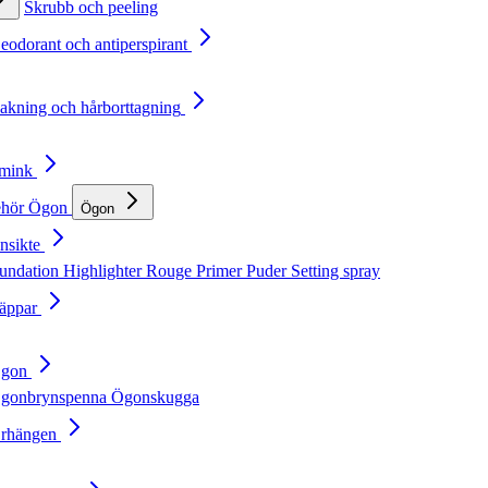
Skrubb och peeling
Deodorant och antiperspirant
Rakning och hårborttagning
Smink
ehör
Ögon
Ögon
nsikte
undation
Highlighter
Rouge
Primer
Puder
Setting spray
Läppar
Ögon
gonbrynspenna
Ögonskugga
Örhängen