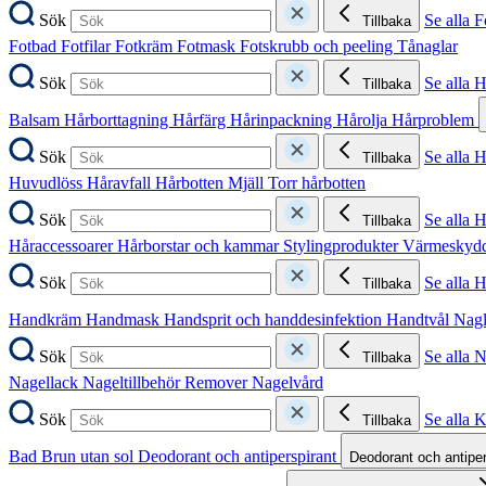
Sök
Se alla F
Tillbaka
Fotbad
Fotfilar
Fotkräm
Fotmask
Fotskrubb och peeling
Tånaglar
Sök
Se alla 
Tillbaka
Balsam
Hårborttagning
Hårfärg
Hårinpackning
Hårolja
Hårproblem
Sök
Se alla 
Tillbaka
Huvudlöss
Håravfall
Hårbotten
Mjäll
Torr hårbotten
Sök
Se alla H
Tillbaka
Håraccessoarer
Hårborstar och kammar
Stylingprodukter
Värmeskyd
Sök
Se alla 
Tillbaka
Handkräm
Handmask
Handsprit och handdesinfektion
Handtvål
Nag
Sök
Se alla 
Tillbaka
Nagellack
Nageltillbehör
Remover
Nagelvård
Sök
Se alla 
Tillbaka
Bad
Brun utan sol
Deodorant och antiperspirant
Deodorant och antipe