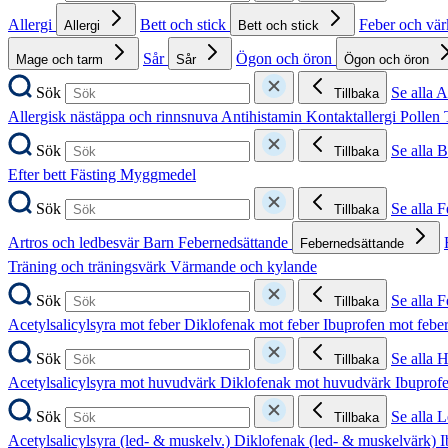
Allergi
Bett och stick
Feber och vä
Allergi
Bett och stick
Sår
Ögon och öron
Mage och tarm
Sår
Ögon och öron
Sök
Se alla A
Tillbaka
Allergisk nästäppa och rinnsnuva
Antihistamin
Kontaktallergi
Pollen
Sök
Se alla B
Tillbaka
Efter bett
Fästing
Myggmedel
Sök
Se alla 
Tillbaka
Artros och ledbesvär
Barn
Febernedsättande
Febernedsättande
Träning och träningsvärk
Värmande och kylande
Sök
Se alla 
Tillbaka
Acetylsalicylsyra mot feber
Diklofenak mot feber
Ibuprofen mot febe
Sök
Se alla 
Tillbaka
Acetylsalicylsyra mot huvudvärk
Diklofenak mot huvudvärk
Ibuprof
Sök
Se alla 
Tillbaka
Acetylsalicylsyra (led- & muskelv.)
Diklofenak (led- & muskelvärk)
I