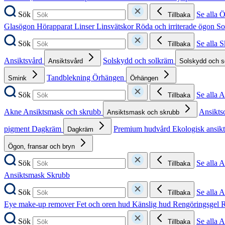
Sök
Se alla 
Tillbaka
Glasögon
Hörapparat
Linser
Linsvätskor
Röda och irriterade ögon
So
Sök
Se alla 
Tillbaka
Ansiktsvård
Solskydd och solkräm
Ansiktsvård
Solskydd och 
Tandblekning
Örhängen
Smink
Örhängen
Sök
Se alla 
Tillbaka
Akne
Ansiktsmask och skrubb
Ansikts
Ansiktsmask och skrubb
pigment
Dagkräm
Premium hudvård
Ekologisk ansik
Dagkräm
Ögon, fransar och bryn
Sök
Se alla 
Tillbaka
Ansiktsmask
Skrubb
Sök
Se alla 
Tillbaka
Eye make-up remover
Fet och oren hud
Känslig hud
Rengöringsgel
R
Sök
Se alla 
Tillbaka