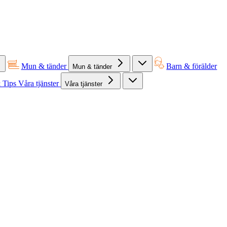
Mun & tänder
Barn & förälder
Mun & tänder
 Tips
Våra tjänster
Våra tjänster