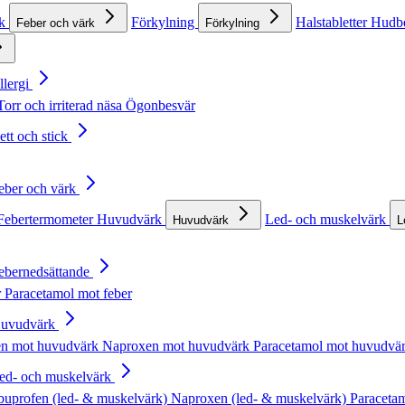
rk
Förkylning
Halstabletter
Hudb
Feber och värk
Förkylning
llergi
Torr och irriterad näsa
Ögonbesvär
ett och stick
Feber och värk
Febertermometer
Huvudvärk
Led- och muskelvärk
Huvudvärk
L
Febernedsättande
r
Paracetamol mot feber
Huvudvärk
en mot huvudvärk
Naproxen mot huvudvärk
Paracetamol mot huvudvä
Led- och muskelvärk
buprofen (led- & muskelvärk)
Naproxen (led- & muskelvärk)
Paracetam