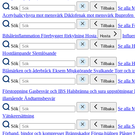
Sök
Se alla 
Tillbaka
Acetylsalicylsyra mot mensvärk
Diklofenak mot mensvärk
Ibuprofen
Sök
Se alla 
Tillbaka
Bihåleinflammation
Förebygger förkylning
Hosta
Influe
Hosta
Sök
Se alla 
Tillbaka
Hostdämpande
Slemlösande
Sök
Se alla 
Tillbaka
Blåmärken och åderbråck
Eksem
Mjukgörande
Svalkande
Torr och i
Sök
Se alla 
Tillbaka
Förstoppning
Gasbesvär och IBS
Halsbränna och sura uppstötningar
illamående
Ändtarmsbesvär
Sök
Se alla 
Tillbaka
Vätskeersättning
Sök
Se alla S
Tillbaka
Förband, bindor och kompresser
Brännskador
Första-hjälpen
Plåster