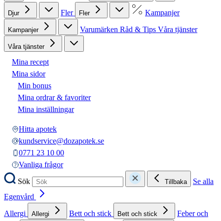
Fler
Kampanjer
Djur
Fler
Varumärken
Råd & Tips
Våra tjänster
Kampanjer
Våra tjänster
Mina recept
Mina sidor
Min bonus
Mina ordrar & favoriter
Mina inställningar
Hitta apotek
kundservice@dozapotek.se
0771 23 10 00
Vanliga frågor
Sök
Se alla
Tillbaka
Egenvård
Allergi
Bett och stick
Feber och
Allergi
Bett och stick