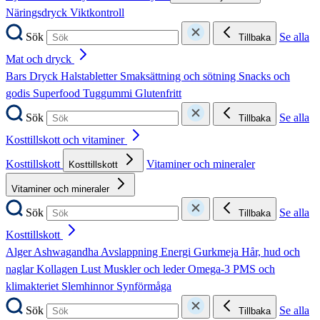
Näringsdryck
Viktkontroll
Sök
Se alla
Tillbaka
Mat och dryck
Bars
Dryck
Halstabletter
Smaksättning och sötning
Snacks och
godis
Superfood
Tuggummi
Glutenfritt
Sök
Se alla
Tillbaka
Kosttillskott och vitaminer
Kosttillskott
Vitaminer och mineraler
Kosttillskott
Vitaminer och mineraler
Sök
Se alla
Tillbaka
Kosttillskott
Alger
Ashwagandha
Avslappning
Energi
Gurkmeja
Hår, hud och
naglar
Kollagen
Lust
Muskler och leder
Omega-3
PMS och
klimakteriet
Slemhinnor
Synförmåga
Sök
Se alla
Tillbaka