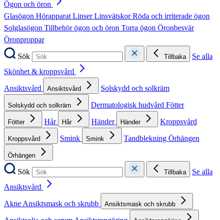
Ögon och öron
Glasögon
Hörapparat
Linser
Linsvätskor
Röda och irriterade ögon
Solglasögon
Tillbehör ögon och öron
Torra ögon
Öronbesvär
Öronproppar
Sök
Se alla
Tillbaka
Skönhet & kroppsvård
Ansiktsvård
Solskydd och solkräm
Ansiktsvård
Dermatologisk hudvård
Fötter
Solskydd och solkräm
Hår
Händer
Kroppsvård
Fötter
Hår
Händer
Smink
Tandblekning
Örhängen
Kroppsvård
Smink
Örhängen
Sök
Se alla
Tillbaka
Ansiktsvård
Akne
Ansiktsmask och skrubb
Ansiktsmask och skrubb