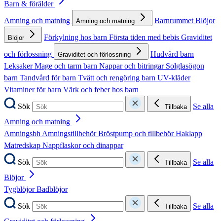
Barn & förälder
Amning och matning
Barnrummet
Blöjor
Amning och matning
Förkylning hos barn
Första tiden med bebis
Graviditet
Blöjor
och förlossning
Hudvård barn
Graviditet och förlossning
Leksaker
Mage och tarm barn
Nappar och bitringar
Solglasögon
barn
Tandvård för barn
Tvätt och rengöring barn
UV-kläder
Vitaminer för barn
Värk och feber hos barn
Sök
Se alla
Tillbaka
Amning och matning
Amningsbh
Amningstillbehör
Bröstpump och tillbehör
Haklapp
Matredskap
Nappflaskor och dinappar
Sök
Se alla
Tillbaka
Blöjor
Tygblöjor
Badblöjor
Sök
Se alla
Tillbaka