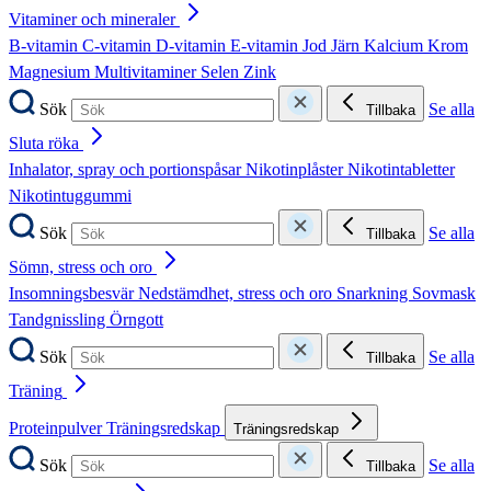
Vitaminer och mineraler
B-vitamin
C-vitamin
D-vitamin
E-vitamin
Jod
Järn
Kalcium
Krom
Magnesium
Multivitaminer
Selen
Zink
Sök
Se alla
Tillbaka
Sluta röka
Inhalator, spray och portionspåsar
Nikotinplåster
Nikotintabletter
Nikotintuggummi
Sök
Se alla
Tillbaka
Sömn, stress och oro
Insomningsbesvär
Nedstämdhet, stress och oro
Snarkning
Sovmask
Tandgnissling
Örngott
Sök
Se alla
Tillbaka
Träning
Proteinpulver
Träningsredskap
Träningsredskap
Sök
Se alla
Tillbaka