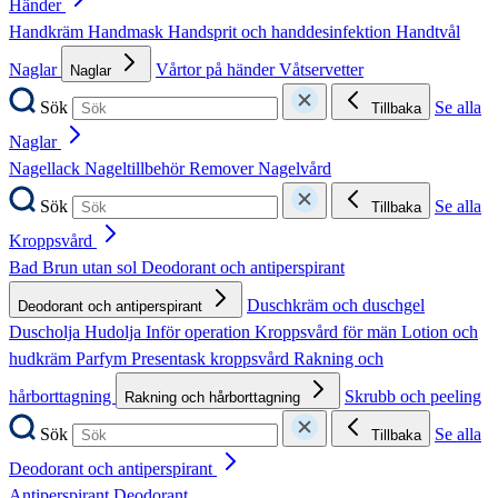
Händer
Handkräm
Handmask
Handsprit och handdesinfektion
Handtvål
Naglar
Vårtor på händer
Våtservetter
Naglar
Sök
Se alla
Tillbaka
Naglar
Nagellack
Nageltillbehör
Remover
Nagelvård
Sök
Se alla
Tillbaka
Kroppsvård
Bad
Brun utan sol
Deodorant och antiperspirant
Duschkräm och duschgel
Deodorant och antiperspirant
Duscholja
Hudolja
Inför operation
Kroppsvård för män
Lotion och
hudkräm
Parfym
Presentask kroppsvård
Rakning och
hårborttagning
Skrubb och peeling
Rakning och hårborttagning
Sök
Se alla
Tillbaka
Deodorant och antiperspirant
Antiperspirant
Deodorant