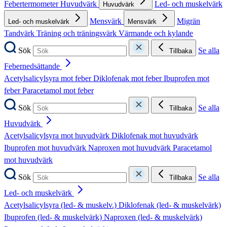
Febertermometer
Huvudvärk
Led- och muskelvärk
Huvudvärk
Mensvärk
Migrän
Led- och muskelvärk
Mensvärk
Tandvärk
Träning och träningsvärk
Värmande och kylande
Sök
Se alla
Tillbaka
Febernedsättande
Acetylsalicylsyra mot feber
Diklofenak mot feber
Ibuprofen mot
feber
Paracetamol mot feber
Sök
Se alla
Tillbaka
Huvudvärk
Acetylsalicylsyra mot huvudvärk
Diklofenak mot huvudvärk
Ibuprofen mot huvudvärk
Naproxen mot huvudvärk
Paracetamol
mot huvudvärk
Sök
Se alla
Tillbaka
Led- och muskelvärk
Acetylsalicylsyra (led- & muskelv.)
Diklofenak (led- & muskelvärk)
Ibuprofen (led- & muskelvärk)
Naproxen (led- & muskelvärk)