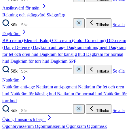
Ansiktsvård för män
Rakning och skäggvård
Skäggfärg
Sök
Se alla
Tillbaka
Dagkräm
BB-cream (Blemish Balm)
CC-cream (Color Correcting)
DD-cream
(Daily Defence)
Dagkräm anti-age
Dagkräm anti-pigment
Dagkräm
för fet och oren hud
Dagkräm för känslig hud
Dagkräm för normal
hud
Dagkräm för torr hud
Dagkräm SPF
Sök
Se alla
Tillbaka
Nattkräm
Nattkräm anti-age
Nattkräm anti-pigment
Nattkräm för fet och oren
hud
Nattkräm för känslig hud
Nattkräm för normal hud
Nattkräm för
torr hud
Sök
Se alla
Tillbaka
Ögon, fransar och bryn
Ögonbrynsserum
Ögonfransserum
Ögonkräm
Ögonmask