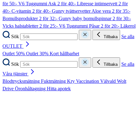
för 50:- V6 Tuggummi Ask
2 för 40:- Libresse intimservett
2 för
40:- C-vitamin
2 för 40:- Gunry tvättservetter Aloe vera
2 för 35:-
Bomullsprodukter
2 för 32:- Gunry baby bomullspinnar
2 för 30:-
Vicks halstabletter
2 för 25:- V6 Tuggummi Påsar
2 för 20:- Läkerol
Sök
Se alla
Tillbaka
OUTLET
Outlet 50%
Outlet 30%
Kort hållbarhet
Sök
Se alla
Tillbaka
Våra tjänster
Blodtrycksmätning
Fuktmätning
Kry
Vaccination
Välvald
Wolt
Drive
Öronhåltagning
Hitta apotek