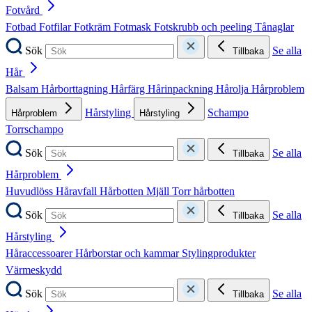
Fotvård
Fotbad
Fotfilar
Fotkräm
Fotmask
Fotskrubb och peeling
Tånaglar
Sök
Se alla
Tillbaka
Hår
Balsam
Hårborttagning
Hårfärg
Hårinpackning
Hårolja
Hårproblem
Hårstyling
Schampo
Hårproblem
Hårstyling
Torrschampo
Sök
Se alla
Tillbaka
Hårproblem
Huvudlöss
Håravfall
Hårbotten
Mjäll
Torr hårbotten
Sök
Se alla
Tillbaka
Hårstyling
Håraccessoarer
Hårborstar och kammar
Stylingprodukter
Värmeskydd
Sök
Se alla
Tillbaka