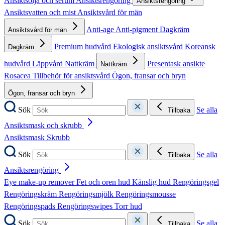
Ansiktsolja och serum
Ansiktsrengöring
Ansiktsrengöring
Ansiktsvatten och mist
Ansiktsvård för män
Anti-age
Anti-pigment
Dagkräm
Ansiktsvård för män
Premium hudvård
Ekologisk ansiktsvård
Koreansk
Dagkräm
hudvård
Läppvård
Nattkräm
Presentask ansikte
Nattkräm
Rosacea
Tillbehör för ansiktsvård
Ögon, fransar och bryn
Ögon, fransar och bryn
Sök
Se alla
Tillbaka
Ansiktsmask och skrubb
Ansiktsmask
Skrubb
Sök
Se alla
Tillbaka
Ansiktsrengöring
Eye make-up remover
Fet och oren hud
Känslig hud
Rengöringsgel
Rengöringskräm
Rengöringsmjölk
Rengöringsmousse
Rengöringspads
Rengöringswipes
Torr hud
Sök
Se alla
Tillbaka