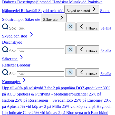
Diabetes
Doseringshjälpmedel
Handskar
Munskydd
Praktiska
hjälpmedel
Riskavfall
Skydd och stöd
Stomi
Skydd och stöd
Stödstrumpor
Säker ute
Säker ute
Sök
Se alla
Tillbaka
Skydd och stöd
Duschskydd
Sök
Se alla
Tillbaka
Säker ute
Reflexer
Broddar
Sök
Se alla
Tillbaka
Kampanjer
Upp till 40% på solskydd
3 för 2 på populära DOZ-produkter
30%
på ACO Spotless & Purifying - Medlemserbjudande!
25% på
Isadora
25% på Rosenserien + Sweden Eco
25% på Eneomey
20%
på Aptus
25% vid köp av 2 på Millu
25% vid köp av 2 på Hagi och
Lip Intimate Care
25% vid köp av 2 på Bioregena och Beachkind