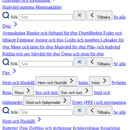
Graviditet och förlossning
Hudvård mamma
Mammakläder
Sök
Se alla
Tillbaka
Djur
Avmaskning
Bindor och förband för djur
Djurtillbehör
Foder och
tillskott
Fästingar, loppor och löss
Godis och tuggben
Leksaker för
djur
Mage och tarm för djur
Munvård för djur
Päls- och hudvård
Rädsla och oro
Sårvård för djur
Ögon och öron för djur
Sök
Se alla
Tillbaka
Fler
Hem och Hushåll
Intim
Nyheter
Hem och Hushåll
Intim
Resa
Sex och lust
Stöd och
Resa
Sex och lust
hjälpmedel
Tester (PPE) och provtagning
Stöd och hjälpmedel
Sök
Se alla
Tillbaka
Hem och Hushåll
Batterier
Disk
Doftljus och doftpinnar
Krisberedskap
Rengöring