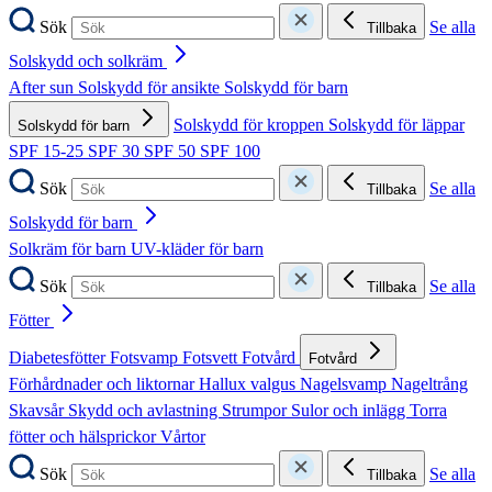
Sök
Se alla
Tillbaka
Solskydd och solkräm
After sun
Solskydd för ansikte
Solskydd för barn
Solskydd för kroppen
Solskydd för läppar
Solskydd för barn
SPF 15-25
SPF 30
SPF 50
SPF 100
Sök
Se alla
Tillbaka
Solskydd för barn
Solkräm för barn
UV-kläder för barn
Sök
Se alla
Tillbaka
Fötter
Diabetesfötter
Fotsvamp
Fotsvett
Fotvård
Fotvård
Förhårdnader och liktornar
Hallux valgus
Nagelsvamp
Nageltrång
Skavsår
Skydd och avlastning
Strumpor
Sulor och inlägg
Torra
fötter och hälsprickor
Vårtor
Sök
Se alla
Tillbaka