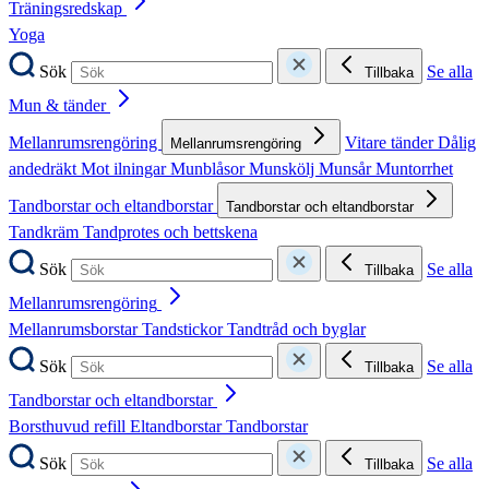
Träningsredskap
Yoga
Sök
Se alla
Tillbaka
Mun & tänder
Mellanrumsrengöring
Vitare tänder
Dålig
Mellanrumsrengöring
andedräkt
Mot ilningar
Munblåsor
Munskölj
Munsår
Muntorrhet
Tandborstar och eltandborstar
Tandborstar och eltandborstar
Tandkräm
Tandprotes och bettskena
Sök
Se alla
Tillbaka
Mellanrumsrengöring
Mellanrumsborstar
Tandstickor
Tandtråd och byglar
Sök
Se alla
Tillbaka
Tandborstar och eltandborstar
Borsthuvud refill
Eltandborstar
Tandborstar
Sök
Se alla
Tillbaka