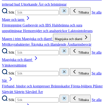
irriterad hud
Uttorkande
Ärr och bristningar
Sök
Se alla
Tillbaka
Mage och tarm
Förstoppning
Gasbesvär och IBS
Halsbränna och sura
uppstötningar
Hemorrojder och analsprickor
Laktosintolerans
Magen i trim
Magsjuka och diarré
Magsjuka och diarré
Mjölksyrabakterier
Åksjuka och illamående
Ändtarmsbesvär
Sök
Se alla
Tillbaka
Magsjuka och diarré
Vätskeersättning
Sök
Se alla
Tillbaka
Sår
Förband, bindor och kompresser
Brännskador
Första-hjälpen
Plåster
Sårtvätt
Sårtejp
Sårvård
Ärr
Sök
Se alla
Tillbaka