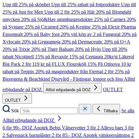
Upp till 25% på skönhet
Upp till 25% rabatt på fotprodukter
Upp till
25% på Just for Men
Upp till 2 för 25% på Hår
20% på Blomdahl
smycken
20% på Sjö&Hav utomhusprodukter
25% på Carmex
20%
på Systane
25% på Cicamed
20% på Kestine
25% på Elexir Pharma
Epsomsalt
20% på Baby foot
20% vid köp av 2 på Fungoral
20% på
Xylocain
20% på Geggamoja
20% på Dermaceutic
20% på Q+A
20% på Trixie
20% på Tiger Balsam
20% på Hylo
Upp till 20%
rabatt Nicotinell
15% på Revaxör
15% på Centaura
20kr/st Läkerol
Big Pack
2 för 119 kr på FLUX Flourskölj
15% På Otinova
10 kr
rabatt på Teppix
20% på magprodukter från Eternal
2 för 25% på
Bioregena & Beachkind
Djurvård - Fästingar, loppor och löss
Alltid
erbjudande på DOZ
OUTLET
Alltid erbjudande på DOZ
OUTLET
Sök
Se alla
Tillbaka
Alltid erbjudande på DOZ
6 för 99:- DOZ Apotek Bebis Våtservetter
3 för 2 Allevo bars
3 för
2 Salvequick barnplåster
2 för 85:- DOZ Apotek vätskeersättning
2