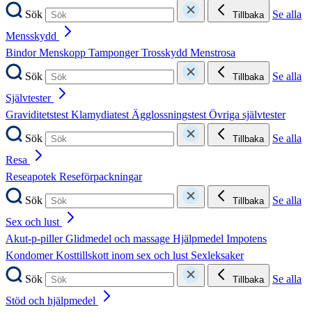
Sök
Se alla
Tillbaka
Mensskydd
Bindor
Menskopp
Tamponger
Trosskydd
Menstrosa
Sök
Se alla
Tillbaka
Självtester
Graviditetstest
Klamydiatest
Ägglossningstest
Övriga självtester
Sök
Se alla
Tillbaka
Resa
Reseapotek
Reseförpackningar
Sök
Se alla
Tillbaka
Sex och lust
Akut-p-piller
Glidmedel och massage
Hjälpmedel
Impotens
Kondomer
Kosttillskott inom sex och lust
Sexleksaker
Sök
Se alla
Tillbaka
Stöd och hjälpmedel