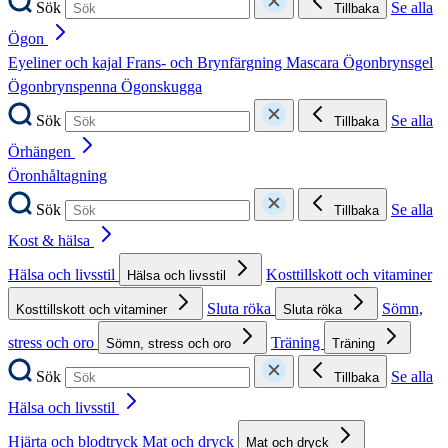
Sök
Se alla
Tillbaka
Ögon
Eyeliner och kajal
Frans- och Brynfärgning
Mascara
Ögonbrynsgel
Ögonbrynspenna
Ögonskugga
Sök
Se alla
Tillbaka
Örhängen
Öronhåltagning
Sök
Se alla
Tillbaka
Kost & hälsa
Hälsa och livsstil
Kosttillskott och vitaminer
Hälsa och livsstil
Sluta röka
Sömn,
Kosttillskott och vitaminer
Sluta röka
stress och oro
Träning
Sömn, stress och oro
Träning
Sök
Se alla
Tillbaka
Hälsa och livsstil
Hjärta och blodtryck
Mat och dryck
Mat och dryck