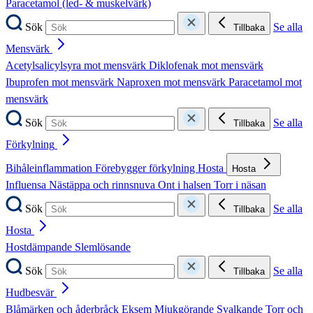
Paracetamol (led- & muskelvärk)
Sök
Se alla
Tillbaka
Mensvärk
Acetylsalicylsyra mot mensvärk
Diklofenak mot mensvärk
Ibuprofen mot mensvärk
Naproxen mot mensvärk
Paracetamol mot
mensvärk
Sök
Se alla
Tillbaka
Förkylning
Bihåleinflammation
Förebygger förkylning
Hosta
Hosta
Influensa
Nästäppa och rinnsnuva
Ont i halsen
Torr i näsan
Sök
Se alla
Tillbaka
Hosta
Hostdämpande
Slemlösande
Sök
Se alla
Tillbaka
Hudbesvär
Blåmärken och åderbråck
Eksem
Mjukgörande
Svalkande
Torr och