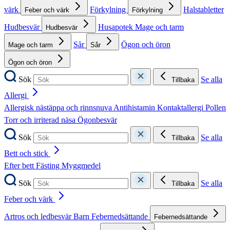
värk
Förkylning
Halstabletter
Feber och värk
Förkylning
Hudbesvär
Husapotek
Mage och tarm
Hudbesvär
Sår
Ögon och öron
Mage och tarm
Sår
Ögon och öron
Sök
Se alla
Tillbaka
Allergi
Allergisk nästäppa och rinnsnuva
Antihistamin
Kontaktallergi
Pollen
Torr och irriterad näsa
Ögonbesvär
Sök
Se alla
Tillbaka
Bett och stick
Efter bett
Fästing
Myggmedel
Sök
Se alla
Tillbaka
Feber och värk
Artros och ledbesvär
Barn
Febernedsättande
Febernedsättande