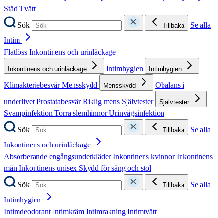
Städ
Tvätt
Sök
Se alla
Tillbaka
Intim
Flatlöss
Inkontinens och urinläckage
Intimhygien
Inkontinens och urinläckage
Intimhygien
Klimakteriebesvär
Mensskydd
Obalans i
Mensskydd
underlivet
Prostatabesvär
Riklig mens
Självtester
Självtester
Svampinfektion
Torra slemhinnor
Urinvägsinfektion
Sök
Se alla
Tillbaka
Inkontinens och urinläckage
Absorberande engångsunderkläder
Inkontinens kvinnor
Inkontinens
män
Inkontinens unisex
Skydd för säng och stol
Sök
Se alla
Tillbaka
Intimhygien
Intimdeodorant
Intimkräm
Intimrakning
Intimtvätt