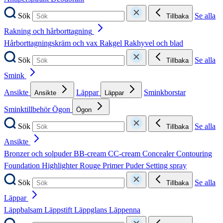
Sök
Se alla
Tillbaka
Rakning och hårborttagning
Hårborttagningskräm och vax
Rakgel
Rakhyvel och blad
Sök
Se alla
Tillbaka
Smink
Ansikte
Läppar
Sminkborstar
Ansikte
Läppar
Sminktillbehör
Ögon
Ögon
Sök
Se alla
Tillbaka
Ansikte
Bronzer och solpuder
BB-cream
CC-cream
Concealer
Contouring
Foundation
Highlighter
Rouge
Primer
Puder
Setting spray
Sök
Se alla
Tillbaka
Läppar
Läppbalsam
Läppstift
Läppglans
Läppenna