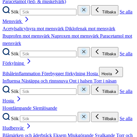
Paracetamol (led- & muskelvärk)
Sök
Se alla
Tillbaka
Mensvärk
Acetylsalicylsyra mot mensvärk
Diklofenak mot mensvärk
Ibuprofen mot mensvärk
Naproxen mot mensvärk
Paracetamol mot
mensvärk
Sök
Se alla
Tillbaka
Förkylning
Bihåleinflammation
Förebygger förkylning
Hosta
Hosta
Influensa
Nästäppa och rinnsnuva
Ont i halsen
Torr i näsan
Sök
Se alla
Tillbaka
Hosta
Hostdämpande
Slemlösande
Sök
Se alla
Tillbaka
Hudbesvär
Blåmärken och åderbråck
Eksem
Mjukgörande
Svalkande
Torr och