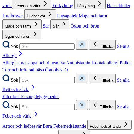
värk
Förkylning
Halstabletter
Feber och värk
Förkylning
Hudbesvär
Husapotek
Mage och tarm
Hudbesvär
Sår
Ögon och öron
Mage och tarm
Sår
Ögon och öron
Sök
Se alla
Tillbaka
Allergi
Allergisk nästäppa och rinnsnuva
Antihistamin
Kontaktallergi
Pollen
Torr och irriterad näsa
Ögonbesvär
Sök
Se alla
Tillbaka
Bett och stick
Efter bett
Fästing
Myggmedel
Sök
Se alla
Tillbaka
Feber och värk
Artros och ledbesvär
Barn
Febernedsättande
Febernedsättande