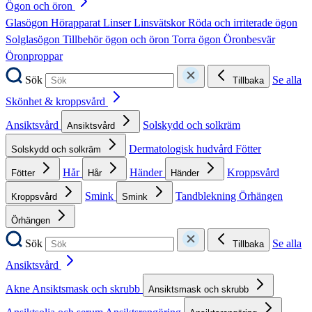
Ögon och öron
Glasögon
Hörapparat
Linser
Linsvätskor
Röda och irriterade ögon
Solglasögon
Tillbehör ögon och öron
Torra ögon
Öronbesvär
Öronproppar
Sök
Se alla
Tillbaka
Skönhet & kroppsvård
Ansiktsvård
Solskydd och solkräm
Ansiktsvård
Dermatologisk hudvård
Fötter
Solskydd och solkräm
Hår
Händer
Kroppsvård
Fötter
Hår
Händer
Smink
Tandblekning
Örhängen
Kroppsvård
Smink
Örhängen
Sök
Se alla
Tillbaka
Ansiktsvård
Akne
Ansiktsmask och skrubb
Ansiktsmask och skrubb