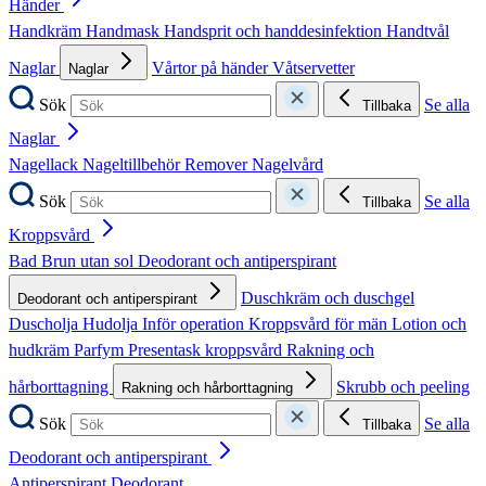
Händer
Handkräm
Handmask
Handsprit och handdesinfektion
Handtvål
Naglar
Vårtor på händer
Våtservetter
Naglar
Sök
Se alla
Tillbaka
Naglar
Nagellack
Nageltillbehör
Remover
Nagelvård
Sök
Se alla
Tillbaka
Kroppsvård
Bad
Brun utan sol
Deodorant och antiperspirant
Duschkräm och duschgel
Deodorant och antiperspirant
Duscholja
Hudolja
Inför operation
Kroppsvård för män
Lotion och
hudkräm
Parfym
Presentask kroppsvård
Rakning och
hårborttagning
Skrubb och peeling
Rakning och hårborttagning
Sök
Se alla
Tillbaka
Deodorant och antiperspirant
Antiperspirant
Deodorant