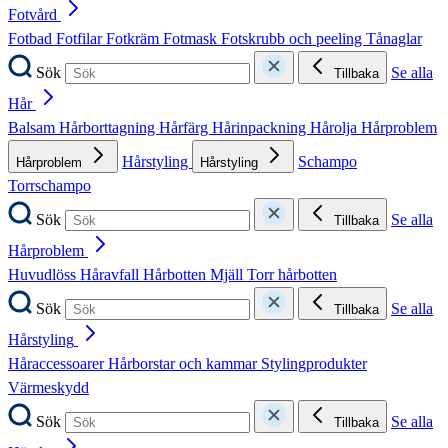
Fotvård
Fotbad
Fotfilar
Fotkräm
Fotmask
Fotskrubb och peeling
Tånaglar
Sök
Se alla
Tillbaka
Hår
Balsam
Hårborttagning
Hårfärg
Hårinpackning
Hårolja
Hårproblem
Hårstyling
Schampo
Hårproblem
Hårstyling
Torrschampo
Sök
Se alla
Tillbaka
Hårproblem
Huvudlöss
Håravfall
Hårbotten
Mjäll
Torr hårbotten
Sök
Se alla
Tillbaka
Hårstyling
Håraccessoarer
Hårborstar och kammar
Stylingprodukter
Värmeskydd
Sök
Se alla
Tillbaka