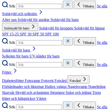
Sök
Se alla
Tillbaka
Solskydd och solkräm
After sun
Solskydd för ansikte
Solskydd för barn
Solskydd för kroppen
Solskydd för läppar
Solskydd för barn
SPF 15-25
SPF 30
SPF 50
SPF 100
Sök
Se alla
Tillbaka
Solskydd för barn
Solkräm för barn
UV-kläder för barn
Sök
Se alla
Tillbaka
Fötter
Diabetesfötter
Fotsvamp
Fotsvett
Fotvård
Fotvård
Förhårdnader och liktornar
Hallux valgus
Nagelsvamp
Nageltrång
Skavsår
Skydd och avlastning
Strumpor
Sulor och inlägg
Torra
fötter och hälsprickor
Vårtor
Sök
Se alla
Tillbaka