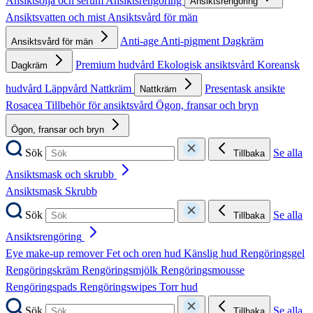
Ansiktsolja och serum
Ansiktsrengöring
Ansiktsrengöring
Ansiktsvatten och mist
Ansiktsvård för män
Anti-age
Anti-pigment
Dagkräm
Ansiktsvård för män
Premium hudvård
Ekologisk ansiktsvård
Koreansk
Dagkräm
hudvård
Läppvård
Nattkräm
Presentask ansikte
Nattkräm
Rosacea
Tillbehör för ansiktsvård
Ögon, fransar och bryn
Ögon, fransar och bryn
Sök
Se alla
Tillbaka
Ansiktsmask och skrubb
Ansiktsmask
Skrubb
Sök
Se alla
Tillbaka
Ansiktsrengöring
Eye make-up remover
Fet och oren hud
Känslig hud
Rengöringsgel
Rengöringskräm
Rengöringsmjölk
Rengöringsmousse
Rengöringspads
Rengöringswipes
Torr hud
Sök
Se alla
Tillbaka