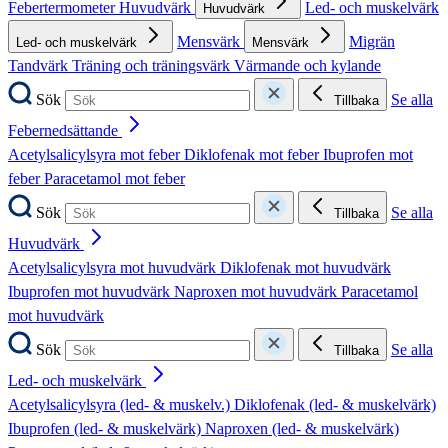
Febertermometer
Huvudvärk
Led- och muskelvärk
Huvudvärk
Mensvärk
Migrän
Led- och muskelvärk
Mensvärk
Tandvärk
Träning och träningsvärk
Värmande och kylande
Sök
Se alla
Tillbaka
Febernedsättande
Acetylsalicylsyra mot feber
Diklofenak mot feber
Ibuprofen mot
feber
Paracetamol mot feber
Sök
Se alla
Tillbaka
Huvudvärk
Acetylsalicylsyra mot huvudvärk
Diklofenak mot huvudvärk
Ibuprofen mot huvudvärk
Naproxen mot huvudvärk
Paracetamol
mot huvudvärk
Sök
Se alla
Tillbaka
Led- och muskelvärk
Acetylsalicylsyra (led- & muskelv.)
Diklofenak (led- & muskelvärk)
Ibuprofen (led- & muskelvärk)
Naproxen (led- & muskelvärk)