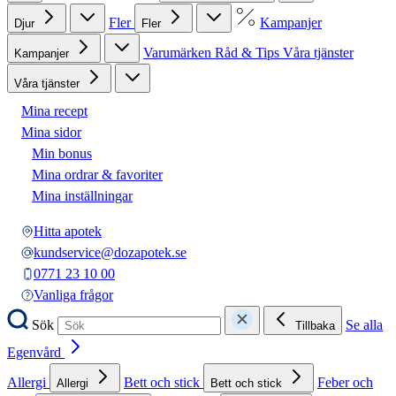
Fler
Kampanjer
Djur
Fler
Varumärken
Råd & Tips
Våra tjänster
Kampanjer
Våra tjänster
Mina recept
Mina sidor
Min bonus
Mina ordrar & favoriter
Mina inställningar
Hitta apotek
kundservice@dozapotek.se
0771 23 10 00
Vanliga frågor
Sök
Se alla
Tillbaka
Egenvård
Allergi
Bett och stick
Feber och
Allergi
Bett och stick