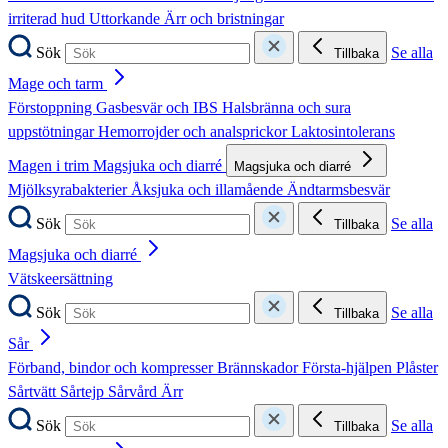
irriterad hud
Uttorkande
Ärr och bristningar
Sök
Se alla
Tillbaka
Mage och tarm
Förstoppning
Gasbesvär och IBS
Halsbränna och sura
uppstötningar
Hemorrojder och analsprickor
Laktosintolerans
Magen i trim
Magsjuka och diarré
Magsjuka och diarré
Mjölksyrabakterier
Åksjuka och illamående
Ändtarmsbesvär
Sök
Se alla
Tillbaka
Magsjuka och diarré
Vätskeersättning
Sök
Se alla
Tillbaka
Sår
Förband, bindor och kompresser
Brännskador
Första-hjälpen
Plåster
Sårtvätt
Sårtejp
Sårvård
Ärr
Sök
Se alla
Tillbaka