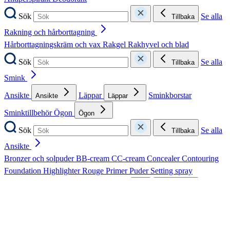
Sök
Se alla
Tillbaka
Rakning och hårborttagning
Hårborttagningskräm och vax
Rakgel
Rakhyvel och blad
Sök
Se alla
Tillbaka
Smink
Ansikte
Läppar
Sminkborstar
Ansikte
Läppar
Sminktillbehör
Ögon
Ögon
Sök
Se alla
Tillbaka
Ansikte
Bronzer och solpuder
BB-cream
CC-cream
Concealer
Contouring
Foundation
Highlighter
Rouge
Primer
Puder
Setting spray
Sök
Se alla
Tillbaka
Läppar
Läppbalsam
Läppstift
Läppglans
Läppenna