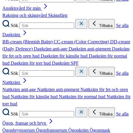
Ansiktsvård för män
Rakning och skäggvård
Skäggfärg
Sök
Se alla
Tillbaka
Dagkräm
BB-cream (Blemish Balm)
CC-cream (Color Correcting)
DD-cream
(Daily Defence)
Dagkräm anti-age
Dagkräm anti-pigment
Dagkräm
för fet och oren hud
Dagkräm för känslig hud
Dagkräm för normal
hud
Dagkräm för torr hud
Dagkräm SPF
Sök
Se alla
Tillbaka
Nattkräm
Nattkräm anti-age
Nattkräm anti-pigment
Nattkräm för fet och oren
hud
Nattkräm för känslig hud
Nattkräm för normal hud
Nattkräm för
torr hud
Sök
Se alla
Tillbaka
Ögon, fransar och bryn
Ögonbrynsserum
Ögonfransserum
Ögonkräm
Ögonmask