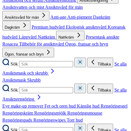
Ansiktsolja och serum
Ansiktsrengöring
Ansiktsrengöring
Ansiktsvatten och mist
Ansiktsvård för män
Anti-age
Anti-pigment
Dagkräm
Ansiktsvård för män
Premium hudvård
Ekologisk ansiktsvård
Koreansk
Dagkräm
hudvård
Läppvård
Nattkräm
Presentask ansikte
Nattkräm
Rosacea
Tillbehör för ansiktsvård
Ögon, fransar och bryn
Ögon, fransar och bryn
Sök
Se alla
Tillbaka
Ansiktsmask och skrubb
Ansiktsmask
Skrubb
Sök
Se alla
Tillbaka
Ansiktsrengöring
Eye make-up remover
Fet och oren hud
Känslig hud
Rengöringsgel
Rengöringskräm
Rengöringsmjölk
Rengöringsmousse
Rengöringspads
Rengöringswipes
Torr hud
Sök
Se alla
Tillbaka