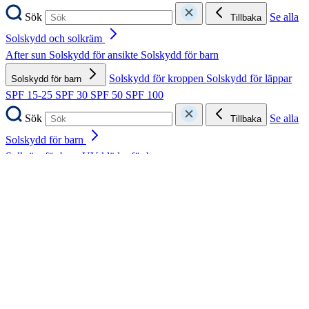
Sök
Se alla
Tillbaka
Solskydd och solkräm
After sun
Solskydd för ansikte
Solskydd för barn
Solskydd för kroppen
Solskydd för läppar
Solskydd för barn
SPF 15-25
SPF 30
SPF 50
SPF 100
Sök
Se alla
Tillbaka
Solskydd för barn
Solkräm för barn
UV-kläder för barn
Sök
Se alla
Tillbaka
Fötter
Diabetesfötter
Fotsvamp
Fotsvett
Fotvård
Fotvård
Förhårdnader och liktornar
Hallux valgus
Nagelsvamp
Nageltrång
Skavsår
Skydd och avlastning
Strumpor
Sulor och inlägg
Torra
fötter och hälsprickor
Vårtor
Sök
Se alla
Tillbaka