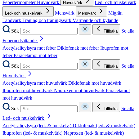
Febertermometer
Huvudvärk
Led- och muskelvärk
Huvudvärk
Mensvärk
Migrän
Led- och muskelvärk
Mensvärk
Tandvärk
Träning och träningsvärk
Värmande och kylande
Sök
Se alla
Tillbaka
Febernedsättande
Acetylsalicylsyra mot feber
Diklofenak mot feber
Ibuprofen mot
feber
Paracetamol mot feber
Sök
Se alla
Tillbaka
Huvudvärk
Acetylsalicylsyra mot huvudvärk
Diklofenak mot huvudvärk
Ibuprofen mot huvudvärk
Naproxen mot huvudvärk
Paracetamol
mot huvudvärk
Sök
Se alla
Tillbaka
Led- och muskelvärk
Acetylsalicylsyra (led- & muskelv.)
Diklofenak (led- & muskelvärk)
Ibuprofen (led- & muskelvärk)
Naproxen (led- & muskelvärk)