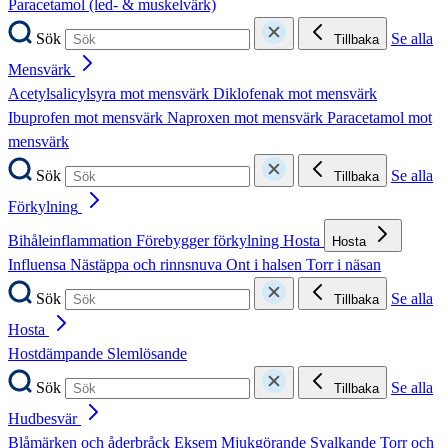
Paracetamol (led- & muskelvärk)
Sök
Se alla
Tillbaka
Mensvärk
Acetylsalicylsyra mot mensvärk
Diklofenak mot mensvärk
Ibuprofen mot mensvärk
Naproxen mot mensvärk
Paracetamol mot
mensvärk
Sök
Se alla
Tillbaka
Förkylning
Bihåleinflammation
Förebygger förkylning
Hosta
Hosta
Influensa
Nästäppa och rinnsnuva
Ont i halsen
Torr i näsan
Sök
Se alla
Tillbaka
Hosta
Hostdämpande
Slemlösande
Sök
Se alla
Tillbaka
Hudbesvär
Blåmärken och åderbråck
Eksem
Mjukgörande
Svalkande
Torr och