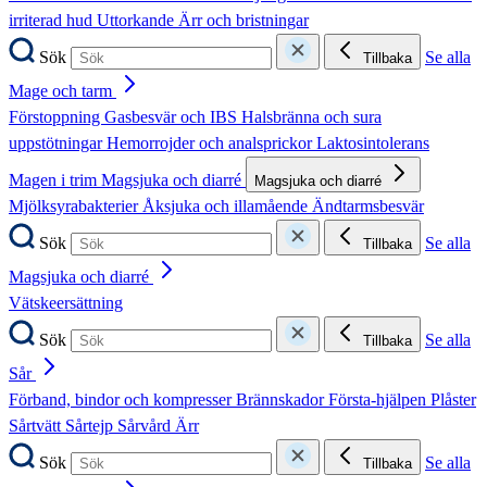
irriterad hud
Uttorkande
Ärr och bristningar
Sök
Se alla
Tillbaka
Mage och tarm
Förstoppning
Gasbesvär och IBS
Halsbränna och sura
uppstötningar
Hemorrojder och analsprickor
Laktosintolerans
Magen i trim
Magsjuka och diarré
Magsjuka och diarré
Mjölksyrabakterier
Åksjuka och illamående
Ändtarmsbesvär
Sök
Se alla
Tillbaka
Magsjuka och diarré
Vätskeersättning
Sök
Se alla
Tillbaka
Sår
Förband, bindor och kompresser
Brännskador
Första-hjälpen
Plåster
Sårtvätt
Sårtejp
Sårvård
Ärr
Sök
Se alla
Tillbaka