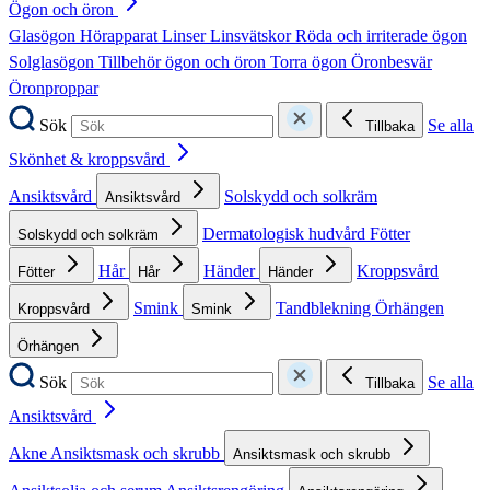
Ögon och öron
Glasögon
Hörapparat
Linser
Linsvätskor
Röda och irriterade ögon
Solglasögon
Tillbehör ögon och öron
Torra ögon
Öronbesvär
Öronproppar
Sök
Se alla
Tillbaka
Skönhet & kroppsvård
Ansiktsvård
Solskydd och solkräm
Ansiktsvård
Dermatologisk hudvård
Fötter
Solskydd och solkräm
Hår
Händer
Kroppsvård
Fötter
Hår
Händer
Smink
Tandblekning
Örhängen
Kroppsvård
Smink
Örhängen
Sök
Se alla
Tillbaka
Ansiktsvård
Akne
Ansiktsmask och skrubb
Ansiktsmask och skrubb