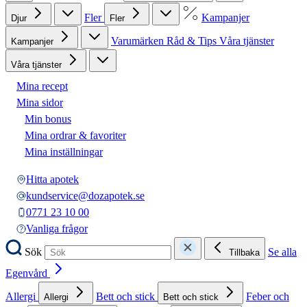
Fler
Kampanjer
Djur
Fler
Varumärken
Råd & Tips
Våra tjänster
Kampanjer
Våra tjänster
Mina recept
Mina sidor
Min bonus
Mina ordrar & favoriter
Mina inställningar
Hitta apotek
kundservice@dozapotek.se
0771 23 10 00
Vanliga frågor
Sök
Se alla
Tillbaka
Egenvård
Allergi
Bett och stick
Feber och
Allergi
Bett och stick