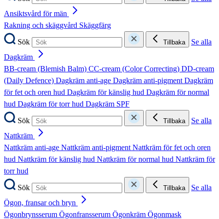
Ansiktsvård för män
Rakning och skäggvård
Skäggfärg
Sök
Se alla
Tillbaka
Dagkräm
BB-cream (Blemish Balm)
CC-cream (Color Correcting)
DD-cream
(Daily Defence)
Dagkräm anti-age
Dagkräm anti-pigment
Dagkräm
för fet och oren hud
Dagkräm för känslig hud
Dagkräm för normal
hud
Dagkräm för torr hud
Dagkräm SPF
Sök
Se alla
Tillbaka
Nattkräm
Nattkräm anti-age
Nattkräm anti-pigment
Nattkräm för fet och oren
hud
Nattkräm för känslig hud
Nattkräm för normal hud
Nattkräm för
torr hud
Sök
Se alla
Tillbaka
Ögon, fransar och bryn
Ögonbrynsserum
Ögonfransserum
Ögonkräm
Ögonmask