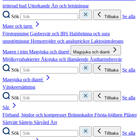
irriterad hud
Uttorkande
Ärr och bristningar
Sök
Se alla
Tillbaka
Mage och tarm
Förstoppning
Gasbesvär och IBS
Halsbränna och sura
uppstötningar
Hemorrojder och analsprickor
Laktosintolerans
Magen i trim
Magsjuka och diarré
Magsjuka och diarré
Mjölksyrabakterier
Åksjuka och illamående
Ändtarmsbesvär
Sök
Se alla
Tillbaka
Magsjuka och diarré
Vätskeersättning
Sök
Se alla
Tillbaka
Sår
Förband, bindor och kompresser
Brännskador
Första-hjälpen
Plåster
Sårtvätt
Sårtejp
Sårvård
Ärr
Sök
Se alla
Tillbaka