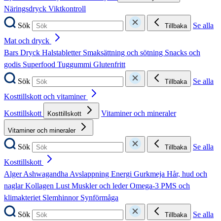
Näringsdryck
Viktkontroll
Sök
Se alla
Tillbaka
Mat och dryck
Bars
Dryck
Halstabletter
Smaksättning och sötning
Snacks och
godis
Superfood
Tuggummi
Glutenfritt
Sök
Se alla
Tillbaka
Kosttillskott och vitaminer
Kosttillskott
Vitaminer och mineraler
Kosttillskott
Vitaminer och mineraler
Sök
Se alla
Tillbaka
Kosttillskott
Alger
Ashwagandha
Avslappning
Energi
Gurkmeja
Hår, hud och
naglar
Kollagen
Lust
Muskler och leder
Omega-3
PMS och
klimakteriet
Slemhinnor
Synförmåga
Sök
Se alla
Tillbaka