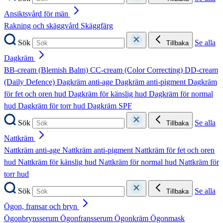
Ansiktsvård för män
Rakning och skäggvård
Skäggfärg
Sök
Se alla
Tillbaka
Dagkräm
BB-cream (Blemish Balm)
CC-cream (Color Correcting)
DD-cream
(Daily Defence)
Dagkräm anti-age
Dagkräm anti-pigment
Dagkräm
för fet och oren hud
Dagkräm för känslig hud
Dagkräm för normal
hud
Dagkräm för torr hud
Dagkräm SPF
Sök
Se alla
Tillbaka
Nattkräm
Nattkräm anti-age
Nattkräm anti-pigment
Nattkräm för fet och oren
hud
Nattkräm för känslig hud
Nattkräm för normal hud
Nattkräm för
torr hud
Sök
Se alla
Tillbaka
Ögon, fransar och bryn
Ögonbrynsserum
Ögonfransserum
Ögonkräm
Ögonmask