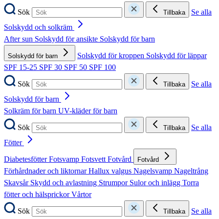
Sök
Se alla
Tillbaka
Solskydd och solkräm
After sun
Solskydd för ansikte
Solskydd för barn
Solskydd för kroppen
Solskydd för läppar
Solskydd för barn
SPF 15-25
SPF 30
SPF 50
SPF 100
Sök
Se alla
Tillbaka
Solskydd för barn
Solkräm för barn
UV-kläder för barn
Sök
Se alla
Tillbaka
Fötter
Diabetesfötter
Fotsvamp
Fotsvett
Fotvård
Fotvård
Förhårdnader och liktornar
Hallux valgus
Nagelsvamp
Nageltrång
Skavsår
Skydd och avlastning
Strumpor
Sulor och inlägg
Torra
fötter och hälsprickor
Vårtor
Sök
Se alla
Tillbaka