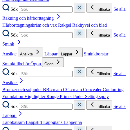
Sök
Se alla
Tillbaka
Rakning och hårborttagning
Hårborttagningskräm och vax
Rakgel
Rakhyvel och blad
Sök
Se alla
Tillbaka
Smink
Ansikte
Läppar
Sminkborstar
Ansikte
Läppar
Sminktillbehör
Ögon
Ögon
Sök
Se alla
Tillbaka
Ansikte
Bronzer och solpuder
BB-cream
CC-cream
Concealer
Contouring
Foundation
Highlighter
Rouge
Primer
Puder
Setting spray
Sök
Se alla
Tillbaka
Läppar
Läppbalsam
Läppstift
Läppglans
Läppenna