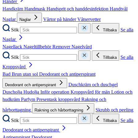
Händer
Handkräm
Handmask
Handsprit och handdesinfektion
Handtvål
Naglar
Vårtor på händer
Våtservetter
Naglar
Sök
Se alla
Tillbaka
Naglar
Nagellack
Nageltillbehör
Remover
Nagelvård
Sök
Se alla
Tillbaka
Kroppsvård
Bad
Brun utan sol
Deodorant och antiperspirant
Duschkräm och duschgel
Deodorant och antiperspirant
Duscholja
Hudolja
Inför operation
Kroppsvård för män
Lotion och
hudkräm
Parfym
Presentask kroppsvård
Rakning och
hårborttagning
Skrubb och peeling
Rakning och hårborttagning
Sök
Se alla
Tillbaka
Deodorant och antiperspirant
Antiperspirant
Deodorant