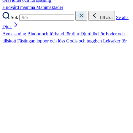
Graviditet och förlossning
Hudvård mamma
Mammakläder
Sök
Se alla
Tillbaka
Djur
Avmaskning
Bindor och förband för djur
Djurtillbehör
Foder och
tillskott
Fästingar, loppor och löss
Godis och tuggben
Leksaker för
djur
Mage och tarm för djur
Munvård för djur
Päls- och hudvård
Rädsla och oro
Sårvård för djur
Ögon och öron för djur
Sök
Se alla
Tillbaka
Fler
Hem och Hushåll
Intim
Nyheter
Hem och Hushåll
Intim
Resa
Sex och lust
Stöd och
Resa
Sex och lust
hjälpmedel
Tester (PPE) och provtagning
Stöd och hjälpmedel
Sök
Se alla
Tillbaka
Hem och Hushåll
Batterier
Disk
Doftljus och doftpinnar
Krisberedskap
Rengöring