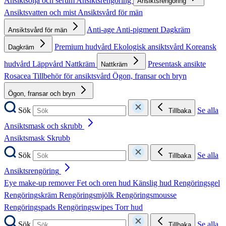
Ansiktsolja och serum
Ansiktsrengöring
Ansiktsrengöring
Ansiktsvatten och mist
Ansiktsvård för män
Anti-age
Anti-pigment
Dagkräm
Ansiktsvård för män
Premium hudvård
Ekologisk ansiktsvård
Koreansk
Dagkräm
hudvård
Läppvård
Nattkräm
Presentask ansikte
Nattkräm
Rosacea
Tillbehör för ansiktsvård
Ögon, fransar och bryn
Ögon, fransar och bryn
Sök
Se alla
Tillbaka
Ansiktsmask och skrubb
Ansiktsmask
Skrubb
Sök
Se alla
Tillbaka
Ansiktsrengöring
Eye make-up remover
Fet och oren hud
Känslig hud
Rengöringsgel
Rengöringskräm
Rengöringsmjölk
Rengöringsmousse
Rengöringspads
Rengöringswipes
Torr hud
Sök
Se alla
Tillbaka