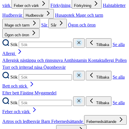
värk
Förkylning
Halstabletter
Feber och värk
Förkylning
Hudbesvär
Husapotek
Mage och tarm
Hudbesvär
Sår
Ögon och öron
Mage och tarm
Sår
Ögon och öron
Sök
Se alla
Tillbaka
Allergi
Allergisk nästäppa och rinnsnuva
Antihistamin
Kontaktallergi
Pollen
Torr och irriterad näsa
Ögonbesvär
Sök
Se alla
Tillbaka
Bett och stick
Efter bett
Fästing
Myggmedel
Sök
Se alla
Tillbaka
Feber och värk
Artros och ledbesvär
Barn
Febernedsättande
Febernedsättande