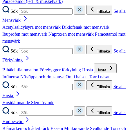
Paracetamol (led- & muskelvärk)
Sök
Se alla
Tillbaka
Mensvärk
Acetylsalicylsyra mot mensvärk
Diklofenak mot mensvärk
Ibuprofen mot mensvärk
Naproxen mot mensvärk
Paracetamol mot
mensvärk
Sök
Se alla
Tillbaka
Förkylning
Bihåleinflammation
Förebygger förkylning
Hosta
Hosta
Influensa
Nästäppa och rinnsnuva
Ont i halsen
Torr i näsan
Sök
Se alla
Tillbaka
Hosta
Hostdämpande
Slemlösande
Sök
Se alla
Tillbaka
Hudbesvär
Blåmärken och åderbråck
Eksem
Mjukgörande
Svalkande
Torr och