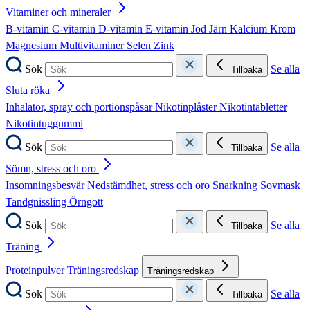
Vitaminer och mineraler
B-vitamin
C-vitamin
D-vitamin
E-vitamin
Jod
Järn
Kalcium
Krom
Magnesium
Multivitaminer
Selen
Zink
Sök
Se alla
Tillbaka
Sluta röka
Inhalator, spray och portionspåsar
Nikotinplåster
Nikotintabletter
Nikotintuggummi
Sök
Se alla
Tillbaka
Sömn, stress och oro
Insomningsbesvär
Nedstämdhet, stress och oro
Snarkning
Sovmask
Tandgnissling
Örngott
Sök
Se alla
Tillbaka
Träning
Proteinpulver
Träningsredskap
Träningsredskap
Sök
Se alla
Tillbaka