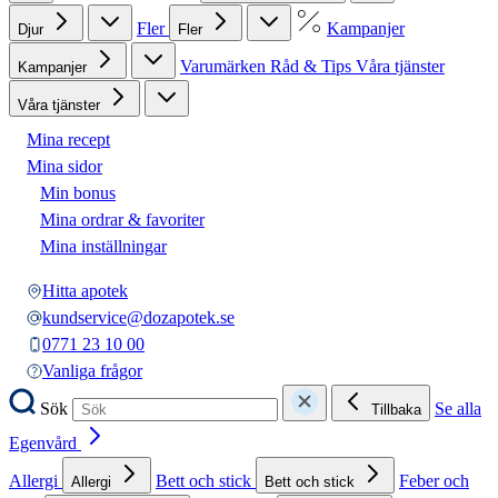
Fler
Kampanjer
Djur
Fler
Varumärken
Råd & Tips
Våra tjänster
Kampanjer
Våra tjänster
Mina recept
Mina sidor
Min bonus
Mina ordrar & favoriter
Mina inställningar
Hitta apotek
kundservice@dozapotek.se
0771 23 10 00
Vanliga frågor
Sök
Se alla
Tillbaka
Egenvård
Allergi
Bett och stick
Feber och
Allergi
Bett och stick