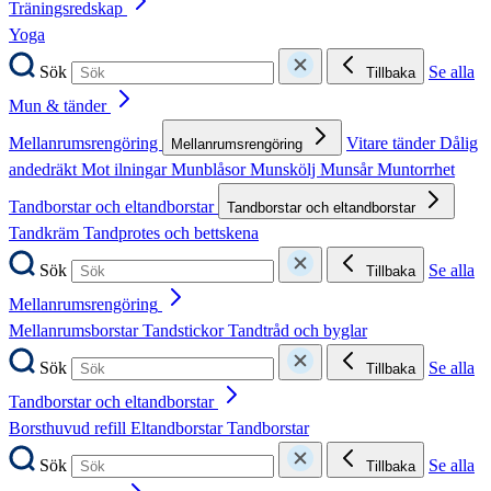
Träningsredskap
Yoga
Sök
Se alla
Tillbaka
Mun & tänder
Mellanrumsrengöring
Vitare tänder
Dålig
Mellanrumsrengöring
andedräkt
Mot ilningar
Munblåsor
Munskölj
Munsår
Muntorrhet
Tandborstar och eltandborstar
Tandborstar och eltandborstar
Tandkräm
Tandprotes och bettskena
Sök
Se alla
Tillbaka
Mellanrumsrengöring
Mellanrumsborstar
Tandstickor
Tandtråd och byglar
Sök
Se alla
Tillbaka
Tandborstar och eltandborstar
Borsthuvud refill
Eltandborstar
Tandborstar
Sök
Se alla
Tillbaka