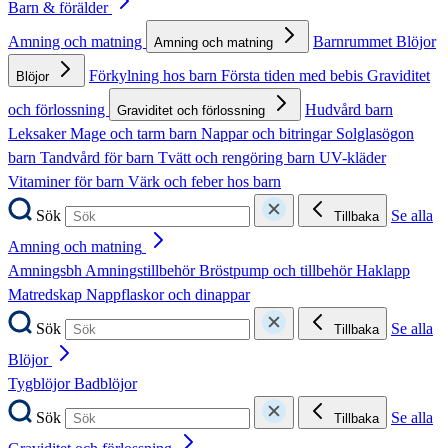
Barn & förälder
Amning och matning
Barnrummet
Blöjor
Amning och matning
Förkylning hos barn
Första tiden med bebis
Graviditet
Blöjor
och förlossning
Hudvård barn
Graviditet och förlossning
Leksaker
Mage och tarm barn
Nappar och bitringar
Solglasögon
barn
Tandvård för barn
Tvätt och rengöring barn
UV-kläder
Vitaminer för barn
Värk och feber hos barn
Sök
Se alla
Tillbaka
Amning och matning
Amningsbh
Amningstillbehör
Bröstpump och tillbehör
Haklapp
Matredskap
Nappflaskor och dinappar
Sök
Se alla
Tillbaka
Blöjor
Tygblöjor
Badblöjor
Sök
Se alla
Tillbaka