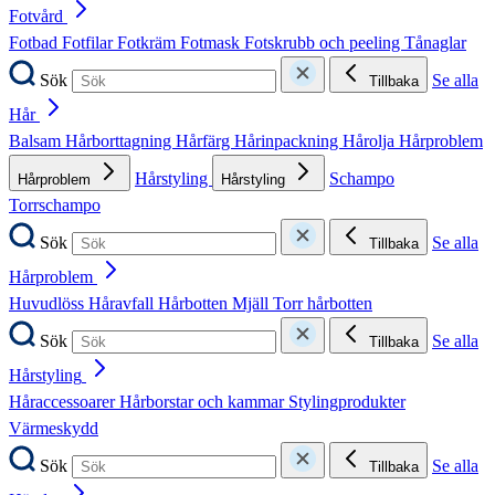
Fotvård
Fotbad
Fotfilar
Fotkräm
Fotmask
Fotskrubb och peeling
Tånaglar
Sök
Se alla
Tillbaka
Hår
Balsam
Hårborttagning
Hårfärg
Hårinpackning
Hårolja
Hårproblem
Hårstyling
Schampo
Hårproblem
Hårstyling
Torrschampo
Sök
Se alla
Tillbaka
Hårproblem
Huvudlöss
Håravfall
Hårbotten
Mjäll
Torr hårbotten
Sök
Se alla
Tillbaka
Hårstyling
Håraccessoarer
Hårborstar och kammar
Stylingprodukter
Värmeskydd
Sök
Se alla
Tillbaka