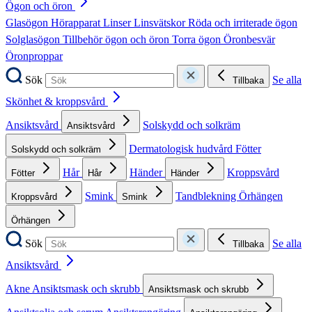
Ögon och öron
Glasögon
Hörapparat
Linser
Linsvätskor
Röda och irriterade ögon
Solglasögon
Tillbehör ögon och öron
Torra ögon
Öronbesvär
Öronproppar
Sök
Se alla
Tillbaka
Skönhet & kroppsvård
Ansiktsvård
Solskydd och solkräm
Ansiktsvård
Dermatologisk hudvård
Fötter
Solskydd och solkräm
Hår
Händer
Kroppsvård
Fötter
Hår
Händer
Smink
Tandblekning
Örhängen
Kroppsvård
Smink
Örhängen
Sök
Se alla
Tillbaka
Ansiktsvård
Akne
Ansiktsmask och skrubb
Ansiktsmask och skrubb