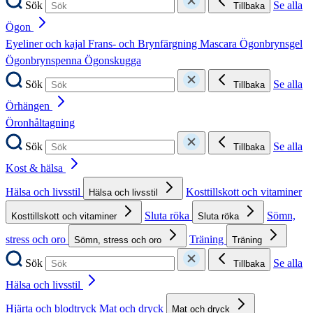
Sök
Se alla
Tillbaka
Ögon
Eyeliner och kajal
Frans- och Brynfärgning
Mascara
Ögonbrynsgel
Ögonbrynspenna
Ögonskugga
Sök
Se alla
Tillbaka
Örhängen
Öronhåltagning
Sök
Se alla
Tillbaka
Kost & hälsa
Hälsa och livsstil
Kosttillskott och vitaminer
Hälsa och livsstil
Sluta röka
Sömn,
Kosttillskott och vitaminer
Sluta röka
stress och oro
Träning
Sömn, stress och oro
Träning
Sök
Se alla
Tillbaka
Hälsa och livsstil
Hjärta och blodtryck
Mat och dryck
Mat och dryck