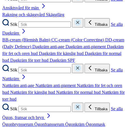
Ansiktsvård för män
Rakning och skäggvård
Skäggfärg
Sök
Se alla
Tillbaka
Dagkräm
BB-cream (Blemish Balm)
CC-cream (Color Correcting)
DD-cream
(Daily Defence)
Dagkräm anti-age
Dagkräm anti-pigment
Dagkräm
för fet och oren hud
Dagkräm för känslig hud
Dagkräm för normal
hud
Dagkräm för torr hud
Dagkräm SPF
Sök
Se alla
Tillbaka
Nattkräm
Nattkräm anti-age
Nattkräm anti-pigment
Nattkräm för fet och oren
hud
Nattkräm för känslig hud
Nattkräm för normal hud
Nattkräm för
torr hud
Sök
Se alla
Tillbaka
Ögon, fransar och bryn
Ögonbrynsserum
Ögonfransserum
Ögonkräm
Ögonmask