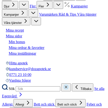
Fler
Kampanjer
Djur
Fler
Varumärken
Råd & Tips
Våra tjänster
Kampanjer
Våra tjänster
Mina recept
Mina sidor
Min bonus
Mina ordrar & favoriter
Mina inställningar
Hitta apotek
kundservice@dozapotek.se
0771 23 10 00
Vanliga frågor
Sök
Se alla
Tillbaka
Egenvård
Allergi
Bett och stick
Feber och
Allergi
Bett och stick