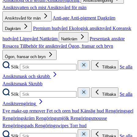
Ansiktsolja och serum
Ansiktsrengöring
Ansiktsrengöring
Ansiktsvatten och mist
Ansiktsvård för män
Anti-age
Anti-pigment
Dagkräm
Ansiktsvård för män
Premium hudvård
Ekologisk ansiktsvård
Koreansk
Dagkräm
hudvård
Läppvård
Nattkräm
Presentask ansikte
Nattkräm
Rosacea
Tillbehör för ansiktsvård
Ögon, fransar och bryn
Ögon, fransar och bryn
Sök
Se alla
Tillbaka
Ansiktsmask och skrubb
Ansiktsmask
Skrubb
Sök
Se alla
Tillbaka
Ansiktsrengöring
Eye make-up remover
Fet och oren hud
Känslig hud
Rengöringsgel
Rengöringskräm
Rengöringsmjölk
Rengöringsmousse
Rengöringspads
Rengöringswipes
Torr hud
Sök
Se alla
Tillbaka