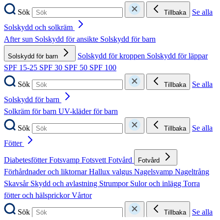
Sök
Se alla
Tillbaka
Solskydd och solkräm
After sun
Solskydd för ansikte
Solskydd för barn
Solskydd för kroppen
Solskydd för läppar
Solskydd för barn
SPF 15-25
SPF 30
SPF 50
SPF 100
Sök
Se alla
Tillbaka
Solskydd för barn
Solkräm för barn
UV-kläder för barn
Sök
Se alla
Tillbaka
Fötter
Diabetesfötter
Fotsvamp
Fotsvett
Fotvård
Fotvård
Förhårdnader och liktornar
Hallux valgus
Nagelsvamp
Nageltrång
Skavsår
Skydd och avlastning
Strumpor
Sulor och inlägg
Torra
fötter och hälsprickor
Vårtor
Sök
Se alla
Tillbaka