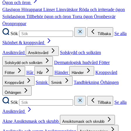
Ögon och öron
Glasögon
Hörapparat
Linser
Linsvätskor
Röda och irriterade ögon
Solglasögon
Tillbehör ögon och öron
Torra ögon
Öronbesvär
Öronproppar
Sök
Se alla
Tillbaka
Skönhet & kroppsvård
Ansiktsvård
Solskydd och solkräm
Ansiktsvård
Dermatologisk hudvård
Fötter
Solskydd och solkräm
Hår
Händer
Kroppsvård
Fötter
Hår
Händer
Smink
Tandblekning
Örhängen
Kroppsvård
Smink
Örhängen
Sök
Se alla
Tillbaka
Ansiktsvård
Akne
Ansiktsmask och skrubb
Ansiktsmask och skrubb