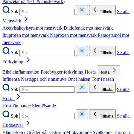
Paracetamol (led- & muskelvärk)
Sök
Se alla
Tillbaka
Mensvärk
Acetylsalicylsyra mot mensvärk
Diklofenak mot mensvärk
Ibuprofen mot mensvärk
Naproxen mot mensvärk
Paracetamol mot
mensvärk
Sök
Se alla
Tillbaka
Förkylning
Bihåleinflammation
Förebygger förkylning
Hosta
Hosta
Influensa
Nästäppa och rinnsnuva
Ont i halsen
Torr i näsan
Sök
Se alla
Tillbaka
Hosta
Hostdämpande
Slemlösande
Sök
Se alla
Tillbaka
Hudbesvär
Blåmärken och åderbråck
Eksem
Mjukgörande
Svalkande
Torr och