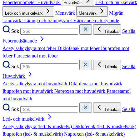
Febertermometer
Huvudvärk
Led- och muskelvärk
Huvudvärk
Mensvärk
Migrän
Led- och muskelvärk
Mensvärk
Tandvärk
Träning och träningsvärk
Värmande och kylande
Sök
Se alla
Tillbaka
Febernedsättande
Acetylsalicylsyra mot feber
Diklofenak mot feber
Ibuprofen mot
feber
Paracetamol mot feber
Sök
Se alla
Tillbaka
Huvudvärk
Acetylsalicylsyra mot huvudvärk
Diklofenak mot huvudvärk
Ibuprofen mot huvudvärk
Naproxen mot huvudvärk
Paracetamol
mot huvudvärk
Sök
Se alla
Tillbaka
Led- och muskelvärk
Acetylsalicylsyra (led- & muskelv.)
Diklofenak (led- & muskelvärk)
Ibuprofen (led- & muskelvärk)
Naproxen (led- & muskelvärk)