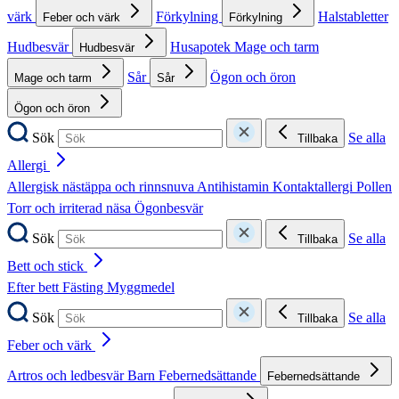
värk
Förkylning
Halstabletter
Feber och värk
Förkylning
Hudbesvär
Husapotek
Mage och tarm
Hudbesvär
Sår
Ögon och öron
Mage och tarm
Sår
Ögon och öron
Sök
Se alla
Tillbaka
Allergi
Allergisk nästäppa och rinnsnuva
Antihistamin
Kontaktallergi
Pollen
Torr och irriterad näsa
Ögonbesvär
Sök
Se alla
Tillbaka
Bett och stick
Efter bett
Fästing
Myggmedel
Sök
Se alla
Tillbaka
Feber och värk
Artros och ledbesvär
Barn
Febernedsättande
Febernedsättande