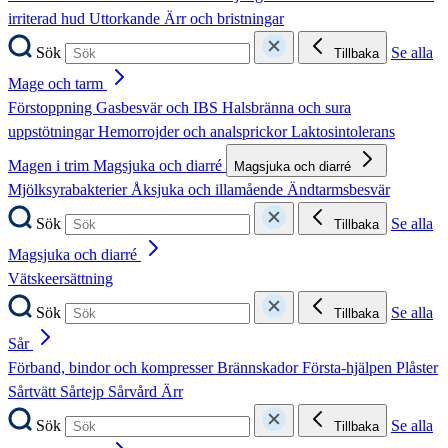
irriterad hud
Uttorkande
Ärr och bristningar
Sök
Se alla
Tillbaka
Mage och tarm
Förstoppning
Gasbesvär och IBS
Halsbränna och sura
uppstötningar
Hemorrojder och analsprickor
Laktosintolerans
Magen i trim
Magsjuka och diarré
Magsjuka och diarré
Mjölksyrabakterier
Åksjuka och illamående
Ändtarmsbesvär
Sök
Se alla
Tillbaka
Magsjuka och diarré
Vätskeersättning
Sök
Se alla
Tillbaka
Sår
Förband, bindor och kompresser
Brännskador
Första-hjälpen
Plåster
Sårtvätt
Sårtejp
Sårvård
Ärr
Sök
Se alla
Tillbaka