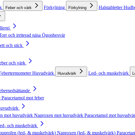
rk
Förkylning
Halstabletter
Hudb
Feber och värk
Förkylning
llergi
Torr och irriterad näsa
Ögonbesvär
ett och stick
Feber och värk
Febertermometer
Huvudvärk
Led- och muskelvärk
Huvudvärk
L
Febernedsättande
r
Paracetamol mot feber
Huvudvärk
en mot huvudvärk
Naproxen mot huvudvärk
Paracetamol mot huvudvä
Led- och muskelvärk
buprofen (led- & muskelvärk)
Naproxen (led- & muskelvärk)
Paracetam