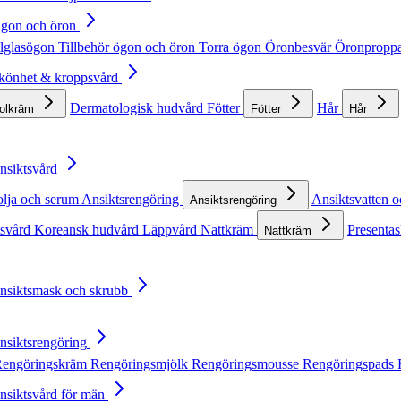
Ögon och öron
lglasögon
Tillbehör ögon och öron
Torra ögon
Öronbesvär
Öronpropp
Skönhet & kroppsvård
Dermatologisk hudvård
Fötter
Hår
solkräm
Fötter
Hår
Ansiktsvård
olja och serum
Ansiktsrengöring
Ansiktsvatten o
Ansiktsrengöring
tsvård
Koreansk hudvård
Läppvård
Nattkräm
Presentas
Nattkräm
Ansiktsmask och skrubb
Ansiktsrengöring
engöringskräm
Rengöringsmjölk
Rengöringsmousse
Rengöringspads
Ansiktsvård för män