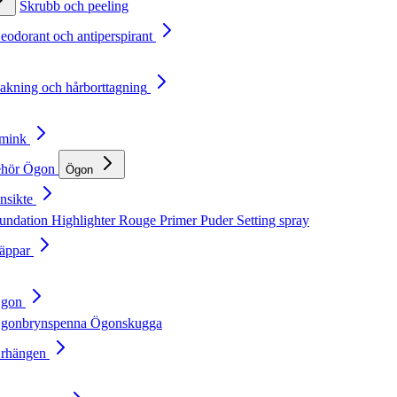
Skrubb och peeling
Deodorant och antiperspirant
Rakning och hårborttagning
Smink
ehör
Ögon
Ögon
nsikte
undation
Highlighter
Rouge
Primer
Puder
Setting spray
Läppar
Ögon
gonbrynspenna
Ögonskugga
Örhängen