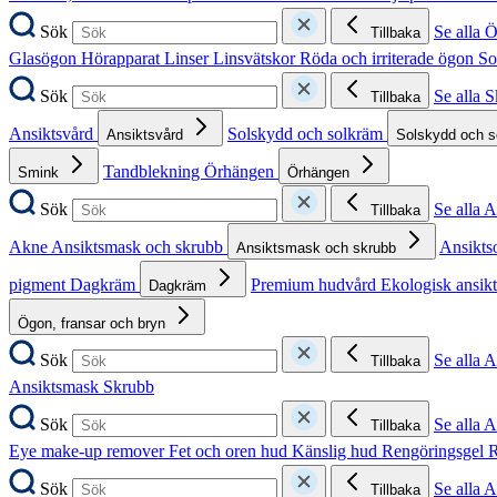
Sök
Se alla 
Tillbaka
Glasögon
Hörapparat
Linser
Linsvätskor
Röda och irriterade ögon
So
Sök
Se alla 
Tillbaka
Ansiktsvård
Solskydd och solkräm
Ansiktsvård
Solskydd och 
Tandblekning
Örhängen
Smink
Örhängen
Sök
Se alla 
Tillbaka
Akne
Ansiktsmask och skrubb
Ansikts
Ansiktsmask och skrubb
pigment
Dagkräm
Premium hudvård
Ekologisk ansik
Dagkräm
Ögon, fransar och bryn
Sök
Se alla 
Tillbaka
Ansiktsmask
Skrubb
Sök
Se alla 
Tillbaka
Eye make-up remover
Fet och oren hud
Känslig hud
Rengöringsgel
R
Sök
Se alla 
Tillbaka