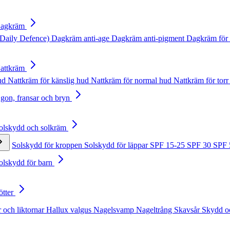
Dagkräm
Daily Defence)
Dagkräm anti-age
Dagkräm anti-pigment
Dagkräm för 
Nattkräm
hud
Nattkräm för känslig hud
Nattkräm för normal hud
Nattkräm för torr
Ögon, fransar och bryn
Solskydd och solkräm
Solskydd för kroppen
Solskydd för läppar
SPF 15-25
SPF 30
SPF
Solskydd för barn
ötter
 och liktornar
Hallux valgus
Nagelsvamp
Nageltrång
Skavsår
Skydd o