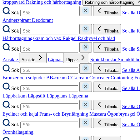
kroppsvård
Rakning och hårborttagning
Rakning och hårborttagning
Sök
Se alla 
Tillbaka
Antiperspirant
Deodorant
Sök
Se alla 
Tillbaka
Hårborttagningskräm och vax
Rakgel
Rakhyvel och blad
Sök
Se alla 
Tillbaka
Ansikte
Läppar
Sminkborstar
Sminktillb
Ansikte
Läppar
Sök
Se alla A
Tillbaka
Bronzer och solpuder
BB-cream
CC-cream
Concealer
Contouring
Fo
Sök
Se alla 
Tillbaka
Läppbalsam
Läppstift
Läppglans
Läppenna
Sök
Se alla 
Tillbaka
Eyeliner och kajal
Frans- och Brynfärgning
Mascara
Ögonbrynsgel
Ö
Sök
Se alla 
Tillbaka
Öronhåltagning