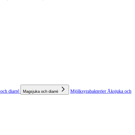
och diarré
Mjölksyrabakterier
Åksjuka och
Magsjuka och diarré