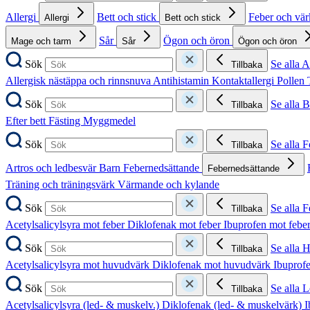
Allergi
Bett och stick
Feber och vä
Allergi
Bett och stick
Sår
Ögon och öron
Mage och tarm
Sår
Ögon och öron
Sök
Se alla A
Tillbaka
Allergisk nästäppa och rinnsnuva
Antihistamin
Kontaktallergi
Pollen
Sök
Se alla B
Tillbaka
Efter bett
Fästing
Myggmedel
Sök
Se alla 
Tillbaka
Artros och ledbesvär
Barn
Febernedsättande
Febernedsättande
Träning och träningsvärk
Värmande och kylande
Sök
Se alla 
Tillbaka
Acetylsalicylsyra mot feber
Diklofenak mot feber
Ibuprofen mot febe
Sök
Se alla 
Tillbaka
Acetylsalicylsyra mot huvudvärk
Diklofenak mot huvudvärk
Ibuprof
Sök
Se alla 
Tillbaka
Acetylsalicylsyra (led- & muskelv.)
Diklofenak (led- & muskelvärk)
I