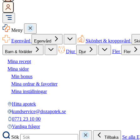
Meny
Egenvård
Skönhet & kroppsvård
Egenvård
Sk
Djur
Fler
Barn & förälder
Djur
Fler
Mina recept
Mina sidor
Min bonus
Mina ordrar & favoriter
Mina inställningar
Hitta apotek
kundservice@dozapotek.se
0771 23 10 00
Vanliga frågor
Sök
Se alla 
Tillbaka