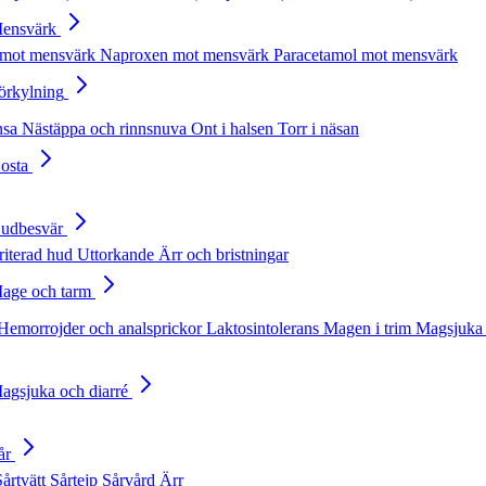
Mensvärk
 mot mensvärk
Naproxen mot mensvärk
Paracetamol mot mensvärk
Förkylning
nsa
Nästäppa och rinnsnuva
Ont i halsen
Torr i näsan
Hosta
Hudbesvär
rriterad hud
Uttorkande
Ärr och bristningar
Mage och tarm
Hemorrojder och analsprickor
Laktosintolerans
Magen i trim
Magsjuka 
Magsjuka och diarré
år
Sårtvätt
Sårtejp
Sårvård
Ärr