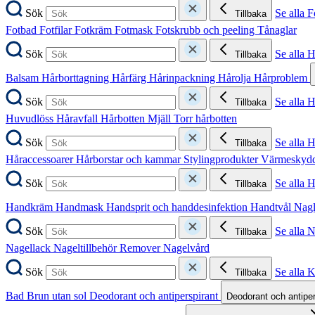
Sök
Se alla F
Tillbaka
Fotbad
Fotfilar
Fotkräm
Fotmask
Fotskrubb och peeling
Tånaglar
Sök
Se alla 
Tillbaka
Balsam
Hårborttagning
Hårfärg
Hårinpackning
Hårolja
Hårproblem
Sök
Se alla 
Tillbaka
Huvudlöss
Håravfall
Hårbotten
Mjäll
Torr hårbotten
Sök
Se alla H
Tillbaka
Håraccessoarer
Hårborstar och kammar
Stylingprodukter
Värmeskyd
Sök
Se alla 
Tillbaka
Handkräm
Handmask
Handsprit och handdesinfektion
Handtvål
Nag
Sök
Se alla 
Tillbaka
Nagellack
Nageltillbehör
Remover
Nagelvård
Sök
Se alla 
Tillbaka
Bad
Brun utan sol
Deodorant och antiperspirant
Deodorant och antipe