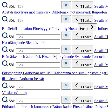
Sök
Se alla 
Tillbaka
Acetylsalicylsyra mot mensvärk
Diklofenak mot mensvärk
Ibuprofen
Sök
Se alla 
Tillbaka
Bihåleinflammation
Förebygger förkylning
Hosta
Influe
Hosta
Sök
Se alla 
Tillbaka
Hostdämpande
Slemlösande
Sök
Se alla 
Tillbaka
Blåmärken och åderbråck
Eksem
Mjukgörande
Svalkande
Torr och i
Sök
Se alla 
Tillbaka
Förstoppning
Gasbesvär och IBS
Halsbränna och sura uppstötningar
illamående
Ändtarmsbesvär
Sök
Se alla 
Tillbaka
Vätskeersättning
Sök
Se alla S
Tillbaka
Förband, bindor och kompresser
Brännskador
Första-hjälpen
Plåster