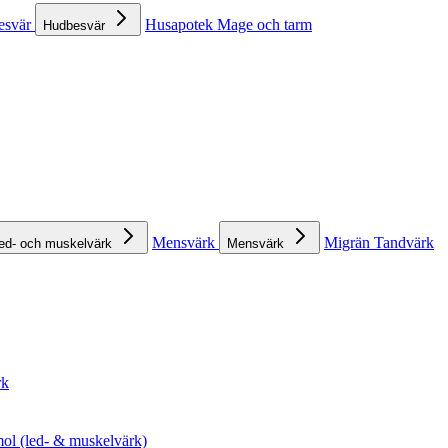
esvär
Husapotek
Mage och tarm
Hudbesvär
Mensvärk
Migrän
Tandvärk
ed- och muskelvärk
Mensvärk
rk
ol (led- & muskelvärk)