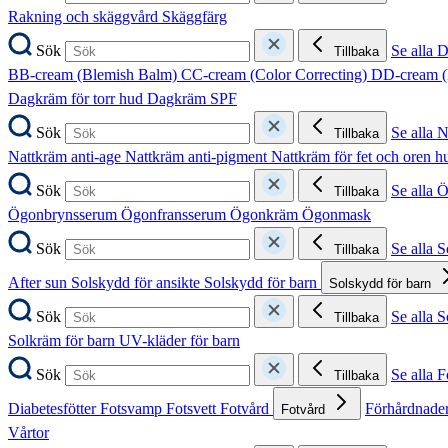
Rakning och skäggvård
Skäggfärg
Sök
Se alla 
Tillbaka
BB-cream (Blemish Balm)
CC-cream (Color Correcting)
DD-cream (
Dagkräm för torr hud
Dagkräm SPF
Sök
Se alla 
Tillbaka
Nattkräm anti-age
Nattkräm anti-pigment
Nattkräm för fet och oren 
Sök
Se alla 
Tillbaka
Ögonbrynsserum
Ögonfransserum
Ögonkräm
Ögonmask
Sök
Se alla 
Tillbaka
After sun
Solskydd för ansikte
Solskydd för barn
Solskydd för barn
Sök
Se alla 
Tillbaka
Solkräm för barn
UV-kläder för barn
Sök
Se alla F
Tillbaka
Diabetesfötter
Fotsvamp
Fotsvett
Fotvård
Förhårdnader
Fotvård
Vårtor