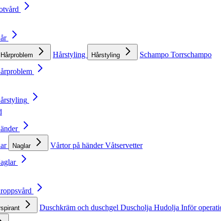
otvård
Hår
Hårstyling
Schampo
Torrschampo
Hårproblem
Hårstyling
Hårproblem
årstyling
d
Händer
lar
Vårtor på händer
Våtservetter
Naglar
Naglar
Kroppsvård
Duschkräm och duschgel
Duscholja
Hudolja
Inför operat
rspirant