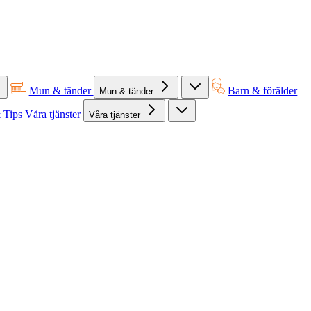
Mun & tänder
Barn & förälder
Mun & tänder
 Tips
Våra tjänster
Våra tjänster