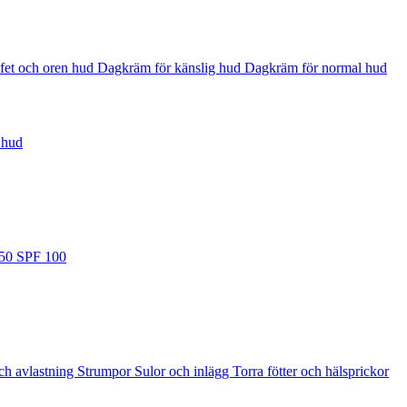
fet och oren hud
Dagkräm för känslig hud
Dagkräm för normal hud
 hud
 50
SPF 100
ch avlastning
Strumpor
Sulor och inlägg
Torra fötter och hälsprickor