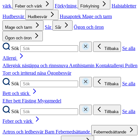
värk
Förkylning
Halstabletter
Feber och värk
Förkylning
Hudbesvär
Husapotek
Mage och tarm
Hudbesvär
Sår
Ögon och öron
Mage och tarm
Sår
Ögon och öron
Sök
Se alla
Tillbaka
Allergi
Allergisk nästäppa och rinnsnuva
Antihistamin
Kontaktallergi
Pollen
Torr och irriterad näsa
Ögonbesvär
Sök
Se alla
Tillbaka
Bett och stick
Efter bett
Fästing
Myggmedel
Sök
Se alla
Tillbaka
Feber och värk
Artros och ledbesvär
Barn
Febernedsättande
Febernedsättande