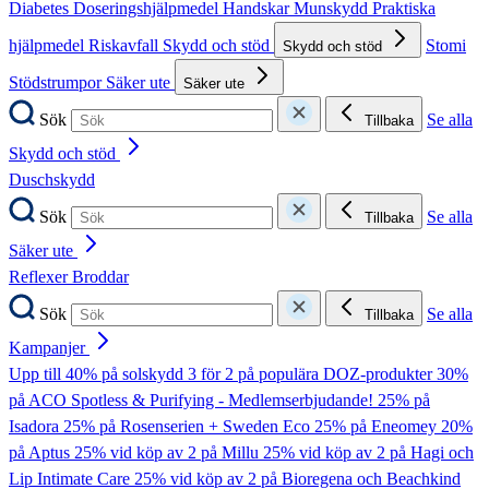
Diabetes
Doseringshjälpmedel
Handskar
Munskydd
Praktiska
hjälpmedel
Riskavfall
Skydd och stöd
Stomi
Skydd och stöd
Stödstrumpor
Säker ute
Säker ute
Sök
Se alla
Tillbaka
Skydd och stöd
Duschskydd
Sök
Se alla
Tillbaka
Säker ute
Reflexer
Broddar
Sök
Se alla
Tillbaka
Kampanjer
Upp till 40% på solskydd
3 för 2 på populära DOZ-produkter
30%
på ACO Spotless & Purifying - Medlemserbjudande!
25% på
Isadora
25% på Rosenserien + Sweden Eco
25% på Eneomey
20%
på Aptus
25% vid köp av 2 på Millu
25% vid köp av 2 på Hagi och
Lip Intimate Care
25% vid köp av 2 på Bioregena och Beachkind