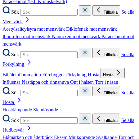
Paracetamol (led- & muskelvärk)
Sök
Se alla
Tillbaka
Mensvärk
Acetylsalicylsyra mot mensvärk
Diklofenak mot mensvärk
Ibuprofen mot mensvärk
Naproxen mot mensvärk
Paracetamol mot
mensvärk
Sök
Se alla
Tillbaka
Förkylning
Bihåleinflammation
Förebygger förkylning
Hosta
Hosta
Influensa
Nästäppa och rinnsnuva
Ont i halsen
Torr i näsan
Sök
Se alla
Tillbaka
Hosta
Hostdämpande
Slemlösande
Sök
Se alla
Tillbaka
Hudbesvär
Blåmärken och åderbråck
Eksem
Mjukgörande
Svalkande
Torr och