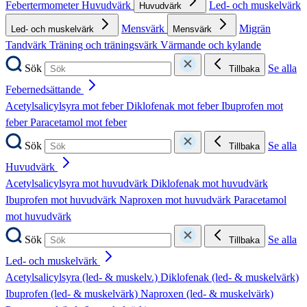
Febertermometer
Huvudvärk
Led- och muskelvärk
Huvudvärk
Mensvärk
Migrän
Led- och muskelvärk
Mensvärk
Tandvärk
Träning och träningsvärk
Värmande och kylande
Sök
Se alla
Tillbaka
Febernedsättande
Acetylsalicylsyra mot feber
Diklofenak mot feber
Ibuprofen mot
feber
Paracetamol mot feber
Sök
Se alla
Tillbaka
Huvudvärk
Acetylsalicylsyra mot huvudvärk
Diklofenak mot huvudvärk
Ibuprofen mot huvudvärk
Naproxen mot huvudvärk
Paracetamol
mot huvudvärk
Sök
Se alla
Tillbaka
Led- och muskelvärk
Acetylsalicylsyra (led- & muskelv.)
Diklofenak (led- & muskelvärk)
Ibuprofen (led- & muskelvärk)
Naproxen (led- & muskelvärk)