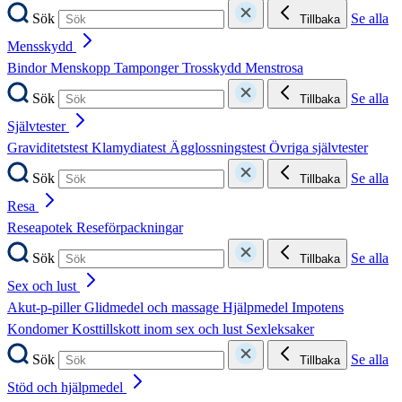
Sök
Se alla
Tillbaka
Mensskydd
Bindor
Menskopp
Tamponger
Trosskydd
Menstrosa
Sök
Se alla
Tillbaka
Självtester
Graviditetstest
Klamydiatest
Ägglossningstest
Övriga självtester
Sök
Se alla
Tillbaka
Resa
Reseapotek
Reseförpackningar
Sök
Se alla
Tillbaka
Sex och lust
Akut-p-piller
Glidmedel och massage
Hjälpmedel
Impotens
Kondomer
Kosttillskott inom sex och lust
Sexleksaker
Sök
Se alla
Tillbaka
Stöd och hjälpmedel