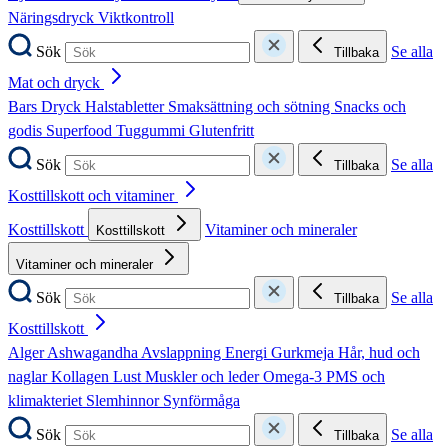
Näringsdryck
Viktkontroll
Sök
Se alla
Tillbaka
Mat och dryck
Bars
Dryck
Halstabletter
Smaksättning och sötning
Snacks och
godis
Superfood
Tuggummi
Glutenfritt
Sök
Se alla
Tillbaka
Kosttillskott och vitaminer
Kosttillskott
Vitaminer och mineraler
Kosttillskott
Vitaminer och mineraler
Sök
Se alla
Tillbaka
Kosttillskott
Alger
Ashwagandha
Avslappning
Energi
Gurkmeja
Hår, hud och
naglar
Kollagen
Lust
Muskler och leder
Omega-3
PMS och
klimakteriet
Slemhinnor
Synförmåga
Sök
Se alla
Tillbaka