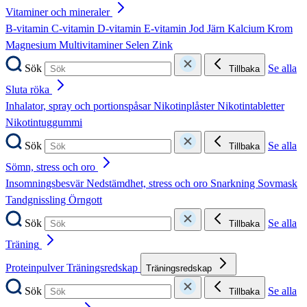
Vitaminer och mineraler
B-vitamin
C-vitamin
D-vitamin
E-vitamin
Jod
Järn
Kalcium
Krom
Magnesium
Multivitaminer
Selen
Zink
Sök
Se alla
Tillbaka
Sluta röka
Inhalator, spray och portionspåsar
Nikotinplåster
Nikotintabletter
Nikotintuggummi
Sök
Se alla
Tillbaka
Sömn, stress och oro
Insomningsbesvär
Nedstämdhet, stress och oro
Snarkning
Sovmask
Tandgnissling
Örngott
Sök
Se alla
Tillbaka
Träning
Proteinpulver
Träningsredskap
Träningsredskap
Sök
Se alla
Tillbaka