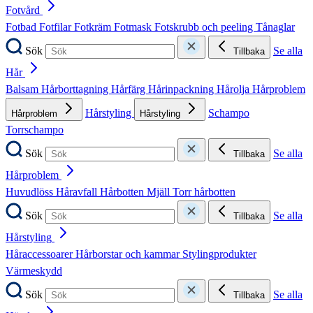
Fotvård
Fotbad
Fotfilar
Fotkräm
Fotmask
Fotskrubb och peeling
Tånaglar
Sök
Se alla
Tillbaka
Hår
Balsam
Hårborttagning
Hårfärg
Hårinpackning
Hårolja
Hårproblem
Hårstyling
Schampo
Hårproblem
Hårstyling
Torrschampo
Sök
Se alla
Tillbaka
Hårproblem
Huvudlöss
Håravfall
Hårbotten
Mjäll
Torr hårbotten
Sök
Se alla
Tillbaka
Hårstyling
Håraccessoarer
Hårborstar och kammar
Stylingprodukter
Värmeskydd
Sök
Se alla
Tillbaka