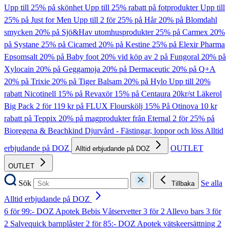
Upp till 25% på skönhet
Upp till 25% rabatt på fotprodukter
Upp till
25% på Just for Men
Upp till 2 för 25% på Hår
20% på Blomdahl
smycken
20% på Sjö&Hav utomhusprodukter
25% på Carmex
20%
på Systane
25% på Cicamed
20% på Kestine
25% på Elexir Pharma
Epsomsalt
20% på Baby foot
20% vid köp av 2 på Fungoral
20% på
Xylocain
20% på Geggamoja
20% på Dermaceutic
20% på Q+A
20% på Trixie
20% på Tiger Balsam
20% på Hylo
Upp till 20%
rabatt Nicotinell
15% på Revaxör
15% på Centaura
20kr/st Läkerol
Big Pack
2 för 119 kr på FLUX Flourskölj
15% På Otinova
10 kr
rabatt på Teppix
20% på magprodukter från Eternal
2 för 25% på
Bioregena & Beachkind
Djurvård - Fästingar, loppor och löss
Alltid
erbjudande på DOZ
OUTLET
Alltid erbjudande på DOZ
OUTLET
Sök
Se alla
Tillbaka
Alltid erbjudande på DOZ
6 för 99:- DOZ Apotek Bebis Våtservetter
3 för 2 Allevo bars
3 för
2 Salvequick barnplåster
2 för 85:- DOZ Apotek vätskeersättning
2