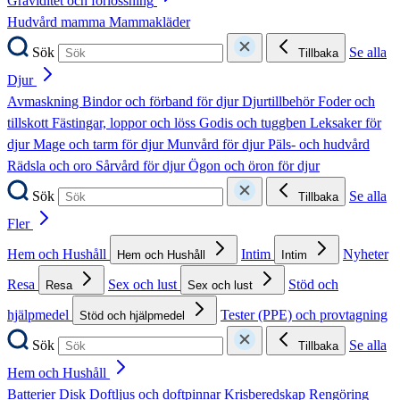
Graviditet och förlossning
Hudvård mamma
Mammakläder
Sök
Se alla
Tillbaka
Djur
Avmaskning
Bindor och förband för djur
Djurtillbehör
Foder och
tillskott
Fästingar, loppor och löss
Godis och tuggben
Leksaker för
djur
Mage och tarm för djur
Munvård för djur
Päls- och hudvård
Rädsla och oro
Sårvård för djur
Ögon och öron för djur
Sök
Se alla
Tillbaka
Fler
Hem och Hushåll
Intim
Nyheter
Hem och Hushåll
Intim
Resa
Sex och lust
Stöd och
Resa
Sex och lust
hjälpmedel
Tester (PPE) och provtagning
Stöd och hjälpmedel
Sök
Se alla
Tillbaka
Hem och Hushåll
Batterier
Disk
Doftljus och doftpinnar
Krisberedskap
Rengöring