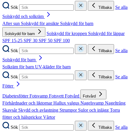
Sök
Se alla
Tillbaka
Solskydd och solkräm
After sun
Solskydd för ansikte
Solskydd för barn
Solskydd för kroppen
Solskydd för läppar
Solskydd för barn
SPF 15-25
SPF 30
SPF 50
SPF 100
Sök
Se alla
Tillbaka
Solskydd för barn
Solkräm för barn
UV-kläder för barn
Sök
Se alla
Tillbaka
Fötter
Diabetesfötter
Fotsvamp
Fotsvett
Fotvård
Fotvård
Förhårdnader och liktornar
Hallux valgus
Nagelsvamp
Nageltrång
Skavsår
Skydd och avlastning
Strumpor
Sulor och inlägg
Torra
fötter och hälsprickor
Vårtor
Sök
Se alla
Tillbaka