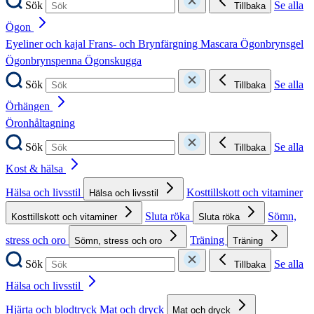
Sök
Se alla
Tillbaka
Ögon
Eyeliner och kajal
Frans- och Brynfärgning
Mascara
Ögonbrynsgel
Ögonbrynspenna
Ögonskugga
Sök
Se alla
Tillbaka
Örhängen
Öronhåltagning
Sök
Se alla
Tillbaka
Kost & hälsa
Hälsa och livsstil
Kosttillskott och vitaminer
Hälsa och livsstil
Sluta röka
Sömn,
Kosttillskott och vitaminer
Sluta röka
stress och oro
Träning
Sömn, stress och oro
Träning
Sök
Se alla
Tillbaka
Hälsa och livsstil
Hjärta och blodtryck
Mat och dryck
Mat och dryck