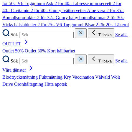
för 50:- V6 Tuggummi Ask
2 för 40:- Libresse intimservett
2 för
40:- C-vitamin
2 för 40:- Gunry tvättservetter Aloe vera
2 för 35:-
Bomullsprodukter
2 för 32:- Gunry baby bomullspinnar
2 för 30:-
Vicks halstabletter
2 för 25:- V6 Tuggummi Påsar
2 för 20:- Läkerol
Sök
Se alla
Tillbaka
OUTLET
Outlet 50%
Outlet 30%
Kort hållbarhet
Sök
Se alla
Tillbaka
Våra tjänster
Blodtrycksmätning
Fuktmätning
Kry
Vaccination
Välvald
Wolt
Drive
Öronhåltagning
Hitta apotek