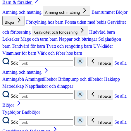
Barn & förälder
Amning och matning
Barnrummet
Blöjor
Amning och matning
Förkylning hos barn
Första tiden med bebis
Graviditet
Blöjor
och förlossning
Hudvård barn
Graviditet och förlossning
Leksaker
Mage och tarm barn
Nappar och bitringar
Solglasögon
barn
Tandvård för barn
Tvätt och rengöring barn
UV-kläder
Vitaminer för barn
Värk och feber hos barn
Sök
Se alla
Tillbaka
Amning och matning
Amningsbh
Amningstillbehör
Bröstpump och tillbehör
Haklapp
Matredskap
Nappflaskor och dinappar
Sök
Se alla
Tillbaka
Blöjor
Tygblöjor
Badblöjor
Sök
Se alla
Tillbaka