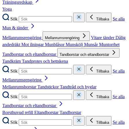
Träningsredskap
Yoga
Sök
Se alla
Tillbaka
Mun & tänder
Mellanrumsrengöring
Vitare tänder
Dålig
Mellanrumsrengöring
andedräkt
Mot ilningar
Munblåsor
Munskölj
Munsår
Muntorrhet
Tandborstar och eltandborstar
Tandborstar och eltandborstar
Tandkräm
Tandprotes och bettskena
Sök
Se alla
Tillbaka
Mellanrumsrengöring
Mellanrumsborstar
Tandstickor
Tandtråd och byglar
Sök
Se alla
Tillbaka
Tandborstar och eltandborstar
Borsthuvud refill
Eltandborstar
Tandborstar
Sök
Se alla
Tillbaka