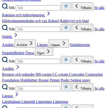
Sök
Se alla
Tillbaka
Rakning och hårborttagning
Hårborttagningskräm och vax
Rakgel
Rakhyvel och blad
Sök
Se alla
Tillbaka
Smink
Ansikte
Läppar
Sminkborstar
Ansikte
Läppar
Sminktillbehör
Ögon
Ögon
Sök
Se alla
Tillbaka
Ansikte
Bronzer och solpuder
BB-cream
CC-cream
Concealer
Contouring
Foundation
Highlighter
Rouge
Primer
Puder
Setting spray
Sök
Se alla
Tillbaka
Läppar
Läppbalsam
Läppstift
Läppglans
Läppenna