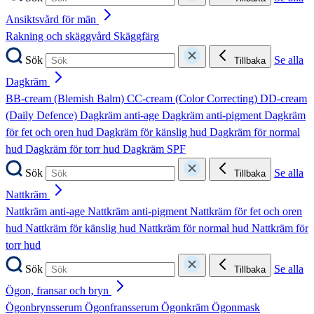
Ansiktsvård för män
Rakning och skäggvård
Skäggfärg
Sök
Se alla
Tillbaka
Dagkräm
BB-cream (Blemish Balm)
CC-cream (Color Correcting)
DD-cream
(Daily Defence)
Dagkräm anti-age
Dagkräm anti-pigment
Dagkräm
för fet och oren hud
Dagkräm för känslig hud
Dagkräm för normal
hud
Dagkräm för torr hud
Dagkräm SPF
Sök
Se alla
Tillbaka
Nattkräm
Nattkräm anti-age
Nattkräm anti-pigment
Nattkräm för fet och oren
hud
Nattkräm för känslig hud
Nattkräm för normal hud
Nattkräm för
torr hud
Sök
Se alla
Tillbaka
Ögon, fransar och bryn
Ögonbrynsserum
Ögonfransserum
Ögonkräm
Ögonmask