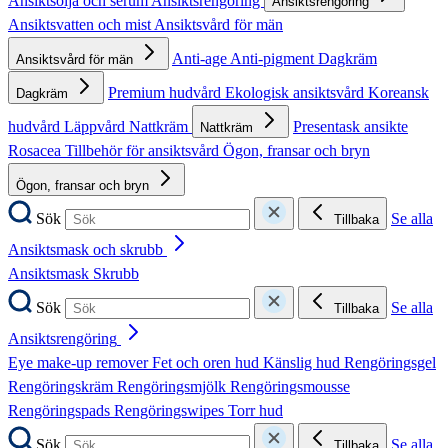
Ansiktsolja och serum
Ansiktsrengöring
Ansiktsrengöring
Ansiktsvatten och mist
Ansiktsvård för män
Anti-age
Anti-pigment
Dagkräm
Ansiktsvård för män
Premium hudvård
Ekologisk ansiktsvård
Koreansk
Dagkräm
hudvård
Läppvård
Nattkräm
Presentask ansikte
Nattkräm
Rosacea
Tillbehör för ansiktsvård
Ögon, fransar och bryn
Ögon, fransar och bryn
Sök
Se alla
Tillbaka
Ansiktsmask och skrubb
Ansiktsmask
Skrubb
Sök
Se alla
Tillbaka
Ansiktsrengöring
Eye make-up remover
Fet och oren hud
Känslig hud
Rengöringsgel
Rengöringskräm
Rengöringsmjölk
Rengöringsmousse
Rengöringspads
Rengöringswipes
Torr hud
Sök
Se alla
Tillbaka