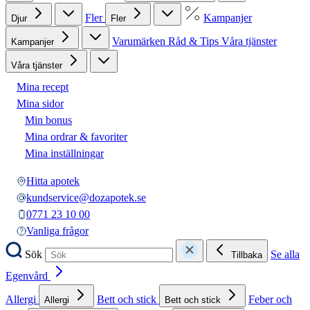
Fler
Kampanjer
Djur
Fler
Varumärken
Råd & Tips
Våra tjänster
Kampanjer
Våra tjänster
Mina recept
Mina sidor
Min bonus
Mina ordrar & favoriter
Mina inställningar
Hitta apotek
kundservice@dozapotek.se
0771 23 10 00
Vanliga frågor
Sök
Se alla
Tillbaka
Egenvård
Allergi
Bett och stick
Feber och
Allergi
Bett och stick