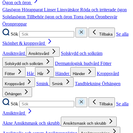
Ögon och öron
Glasögon
Hörapparat
Linser
Linsvätskor
Röda och irriterade ögon
Solglasögon
Tillbehör ögon och öron
Torra ögon
Öronbesvär
Öronproppar
Sök
Se alla
Tillbaka
Skönhet & kroppsvård
Ansiktsvård
Solskydd och solkräm
Ansiktsvård
Dermatologisk hudvård
Fötter
Solskydd och solkräm
Hår
Händer
Kroppsvård
Fötter
Hår
Händer
Smink
Tandblekning
Örhängen
Kroppsvård
Smink
Örhängen
Sök
Se alla
Tillbaka
Ansiktsvård
Akne
Ansiktsmask och skrubb
Ansiktsmask och skrubb