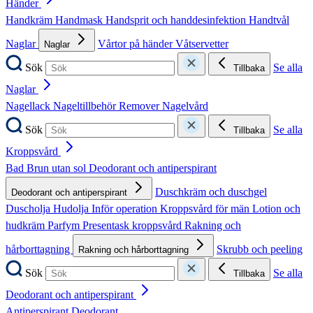
Händer
Handkräm
Handmask
Handsprit och handdesinfektion
Handtvål
Naglar
Vårtor på händer
Våtservetter
Naglar
Sök
Se alla
Tillbaka
Naglar
Nagellack
Nageltillbehör
Remover
Nagelvård
Sök
Se alla
Tillbaka
Kroppsvård
Bad
Brun utan sol
Deodorant och antiperspirant
Duschkräm och duschgel
Deodorant och antiperspirant
Duscholja
Hudolja
Inför operation
Kroppsvård för män
Lotion och
hudkräm
Parfym
Presentask kroppsvård
Rakning och
hårborttagning
Skrubb och peeling
Rakning och hårborttagning
Sök
Se alla
Tillbaka
Deodorant och antiperspirant
Antiperspirant
Deodorant