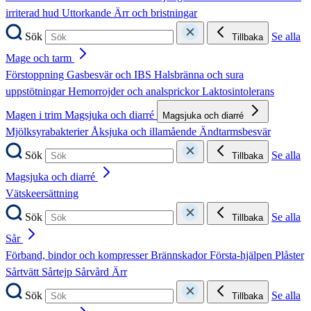
irriterad hud
Uttorkande
Ärr och bristningar
Sök
Se alla
Tillbaka
Mage och tarm
Förstoppning
Gasbesvär och IBS
Halsbränna och sura
uppstötningar
Hemorrojder och analsprickor
Laktosintolerans
Magen i trim
Magsjuka och diarré
Magsjuka och diarré
Mjölksyrabakterier
Åksjuka och illamående
Ändtarmsbesvär
Sök
Se alla
Tillbaka
Magsjuka och diarré
Vätskeersättning
Sök
Se alla
Tillbaka
Sår
Förband, bindor och kompresser
Brännskador
Första-hjälpen
Plåster
Sårtvätt
Sårtejp
Sårvård
Ärr
Sök
Se alla
Tillbaka