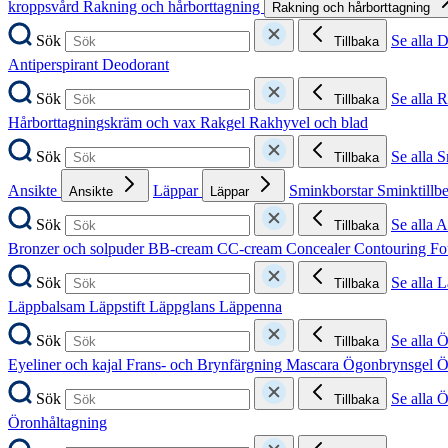
kroppsvård
Rakning och hårborttagning
Rakning och hårborttagning
Sök
Se alla 
Tillbaka
Antiperspirant
Deodorant
Sök
Se alla 
Tillbaka
Hårborttagningskräm och vax
Rakgel
Rakhyvel och blad
Sök
Se alla 
Tillbaka
Ansikte
Läppar
Sminkborstar
Sminktillb
Ansikte
Läppar
Sök
Se alla A
Tillbaka
Bronzer och solpuder
BB-cream
CC-cream
Concealer
Contouring
Fo
Sök
Se alla 
Tillbaka
Läppbalsam
Läppstift
Läppglans
Läppenna
Sök
Se alla 
Tillbaka
Eyeliner och kajal
Frans- och Brynfärgning
Mascara
Ögonbrynsgel
Ö
Sök
Se alla 
Tillbaka
Öronhåltagning