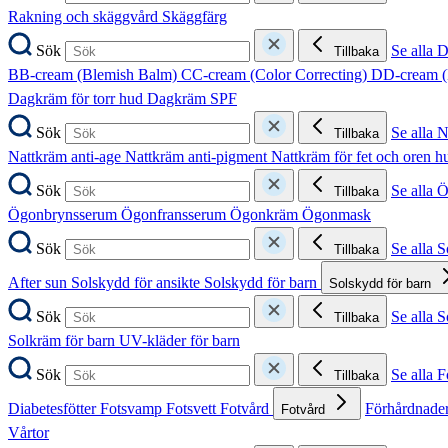
Rakning och skäggvård
Skäggfärg
Sök
Se alla 
Tillbaka
BB-cream (Blemish Balm)
CC-cream (Color Correcting)
DD-cream (
Dagkräm för torr hud
Dagkräm SPF
Sök
Se alla 
Tillbaka
Nattkräm anti-age
Nattkräm anti-pigment
Nattkräm för fet och oren 
Sök
Se alla 
Tillbaka
Ögonbrynsserum
Ögonfransserum
Ögonkräm
Ögonmask
Sök
Se alla 
Tillbaka
After sun
Solskydd för ansikte
Solskydd för barn
Solskydd för barn
Sök
Se alla 
Tillbaka
Solkräm för barn
UV-kläder för barn
Sök
Se alla F
Tillbaka
Diabetesfötter
Fotsvamp
Fotsvett
Fotvård
Förhårdnader
Fotvård
Vårtor