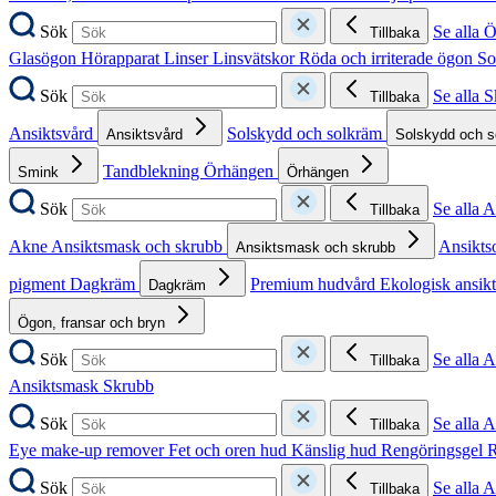
Sök
Se alla 
Tillbaka
Glasögon
Hörapparat
Linser
Linsvätskor
Röda och irriterade ögon
So
Sök
Se alla 
Tillbaka
Ansiktsvård
Solskydd och solkräm
Ansiktsvård
Solskydd och 
Tandblekning
Örhängen
Smink
Örhängen
Sök
Se alla 
Tillbaka
Akne
Ansiktsmask och skrubb
Ansikts
Ansiktsmask och skrubb
pigment
Dagkräm
Premium hudvård
Ekologisk ansik
Dagkräm
Ögon, fransar och bryn
Sök
Se alla 
Tillbaka
Ansiktsmask
Skrubb
Sök
Se alla 
Tillbaka
Eye make-up remover
Fet och oren hud
Känslig hud
Rengöringsgel
R
Sök
Se alla 
Tillbaka