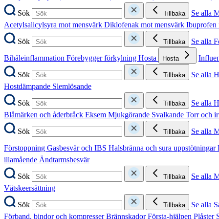
Sök
Se alla 
Tillbaka
Acetylsalicylsyra mot mensvärk
Diklofenak mot mensvärk
Ibuprofen
Sök
Se alla 
Tillbaka
Bihåleinflammation
Förebygger förkylning
Hosta
Influe
Hosta
Sök
Se alla 
Tillbaka
Hostdämpande
Slemlösande
Sök
Se alla 
Tillbaka
Blåmärken och åderbråck
Eksem
Mjukgörande
Svalkande
Torr och i
Sök
Se alla 
Tillbaka
Förstoppning
Gasbesvär och IBS
Halsbränna och sura uppstötningar
illamående
Ändtarmsbesvär
Sök
Se alla 
Tillbaka
Vätskeersättning
Sök
Se alla S
Tillbaka
Förband, bindor och kompresser
Brännskador
Första-hjälpen
Plåster