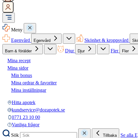
Meny
Egenvård
Skönhet & kroppsvård
Egenvård
Sk
Djur
Fler
Barn & förälder
Djur
Fler
Mina recept
Mina sidor
Min bonus
Mina ordrar & favoriter
Mina inställningar
Hitta apotek
kundservice@dozapotek.se
0771 23 10 00
Vanliga frågor
Sök
Se alla 
Tillbaka