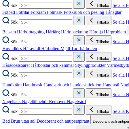
Sök
Se alla F
Tillbaka
Fotbad
Fotfilar
Fotkräm
Fotmask
Fotskrubb och peeling
Tånaglar
Sök
Se alla 
Tillbaka
Balsam
Hårborttagning
Hårfärg
Hårinpackning
Hårolja
Hårproblem
Sök
Se alla 
Tillbaka
Huvudlöss
Håravfall
Hårbotten
Mjäll
Torr hårbotten
Sök
Se alla H
Tillbaka
Håraccessoarer
Hårborstar och kammar
Stylingprodukter
Värmeskyd
Sök
Se alla 
Tillbaka
Handkräm
Handmask
Handsprit och handdesinfektion
Handtvål
Nag
Sök
Se alla 
Tillbaka
Nagellack
Nageltillbehör
Remover
Nagelvård
Sök
Se alla 
Tillbaka
Bad
Brun utan sol
Deodorant och antiperspirant
Deodorant och antipe