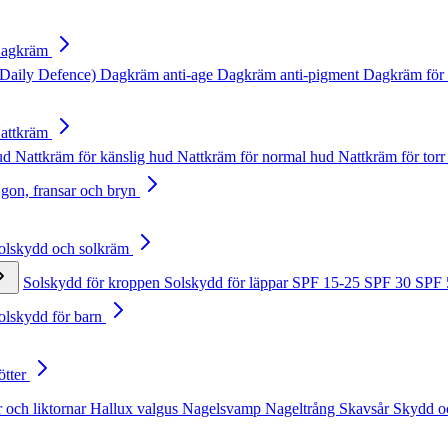
Dagkräm
Daily Defence)
Dagkräm anti-age
Dagkräm anti-pigment
Dagkräm för 
Nattkräm
hud
Nattkräm för känslig hud
Nattkräm för normal hud
Nattkräm för torr
Ögon, fransar och bryn
Solskydd och solkräm
Solskydd för kroppen
Solskydd för läppar
SPF 15-25
SPF 30
SPF
Solskydd för barn
ötter
 och liktornar
Hallux valgus
Nagelsvamp
Nageltrång
Skavsår
Skydd o