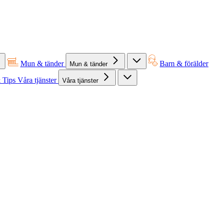
Mun & tänder
Barn & förälder
Mun & tänder
 Tips
Våra tjänster
Våra tjänster