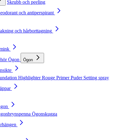
Skrubb och peeling
Deodorant och antiperspirant
Rakning och hårborttagning
Smink
ehör
Ögon
Ögon
nsikte
undation
Highlighter
Rouge
Primer
Puder
Setting spray
Läppar
Ögon
gonbrynspenna
Ögonskugga
Örhängen