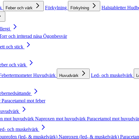
rk
Förkylning
Halstabletter
Hudb
Feber och värk
Förkylning
llergi
Torr och irriterad näsa
Ögonbesvär
ett och stick
Feber och värk
Febertermometer
Huvudvärk
Led- och muskelvärk
Huvudvärk
L
Febernedsättande
r
Paracetamol mot feber
Huvudvärk
en mot huvudvärk
Naproxen mot huvudvärk
Paracetamol mot huvudvä
Led- och muskelvärk
buprofen (led- & muskelvärk)
Naproxen (led- & muskelvärk)
Paracetam