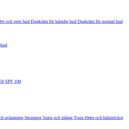
fet och oren hud
Dagkräm för känslig hud
Dagkräm för normal hud
 hud
 50
SPF 100
ch avlastning
Strumpor
Sulor och inlägg
Torra fötter och hälsprickor