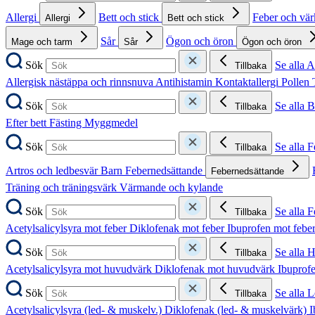
Allergi
Bett och stick
Feber och vä
Allergi
Bett och stick
Sår
Ögon och öron
Mage och tarm
Sår
Ögon och öron
Sök
Se alla A
Tillbaka
Allergisk nästäppa och rinnsnuva
Antihistamin
Kontaktallergi
Pollen
Sök
Se alla B
Tillbaka
Efter bett
Fästing
Myggmedel
Sök
Se alla 
Tillbaka
Artros och ledbesvär
Barn
Febernedsättande
Febernedsättande
Träning och träningsvärk
Värmande och kylande
Sök
Se alla 
Tillbaka
Acetylsalicylsyra mot feber
Diklofenak mot feber
Ibuprofen mot febe
Sök
Se alla 
Tillbaka
Acetylsalicylsyra mot huvudvärk
Diklofenak mot huvudvärk
Ibuprof
Sök
Se alla 
Tillbaka
Acetylsalicylsyra (led- & muskelv.)
Diklofenak (led- & muskelvärk)
I