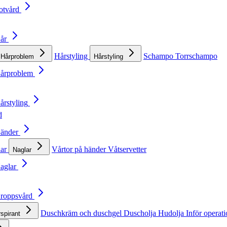
otvård
Hår
Hårstyling
Schampo
Torrschampo
Hårproblem
Hårstyling
Hårproblem
årstyling
d
Händer
lar
Vårtor på händer
Våtservetter
Naglar
Naglar
Kroppsvård
Duschkräm och duschgel
Duscholja
Hudolja
Inför operat
rspirant