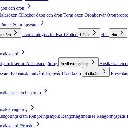
Ögon och öron
lglasögon
Tillbehör ögon och öron
Torra ögon
Öronbesvär
Öronpropp
Skönhet & kroppsvård
Dermatologisk hudvård
Fötter
Hår
solkräm
Fötter
Hår
Ansiktsvård
olja och serum
Ansiktsrengöring
Ansiktsvatten o
Ansiktsrengöring
tsvård
Koreansk hudvård
Läppvård
Nattkräm
Presentas
Nattkräm
Ansiktsmask och skrubb
Ansiktsrengöring
engöringskräm
Rengöringsmjölk
Rengöringsmousse
Rengöringspads
Ansiktsvård för män