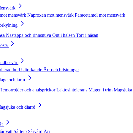
Mensvärk
 mot mensvärk
Naproxen mot mensvärk
Paracetamol mot mensvärk
Förkylning
nsa
Nästäppa och rinnsnuva
Ont i halsen
Torr i näsan
Hosta
Hudbesvär
rriterad hud
Uttorkande
Ärr och bristningar
Mage och tarm
Hemorrojder och analsprickor
Laktosintolerans
Magen i trim
Magsjuka 
Magsjuka och diarré
år
Sårtvätt
Sårtejp
Sårvård
Ärr