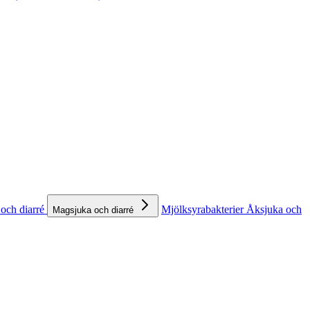
och diarré
Mjölksyrabakterier
Åksjuka och
Magsjuka och diarré