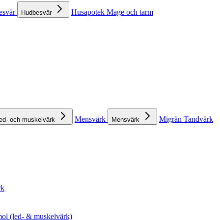
esvär
Husapotek
Mage och tarm
Hudbesvär
Mensvärk
Migrän
Tandvärk
ed- och muskelvärk
Mensvärk
rk
ol (led- & muskelvärk)