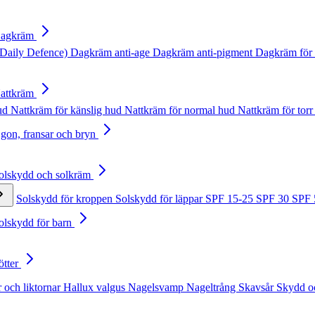
Dagkräm
Daily Defence)
Dagkräm anti-age
Dagkräm anti-pigment
Dagkräm för 
Nattkräm
hud
Nattkräm för känslig hud
Nattkräm för normal hud
Nattkräm för torr
Ögon, fransar och bryn
Solskydd och solkräm
Solskydd för kroppen
Solskydd för läppar
SPF 15-25
SPF 30
SPF
Solskydd för barn
ötter
 och liktornar
Hallux valgus
Nagelsvamp
Nageltrång
Skavsår
Skydd o