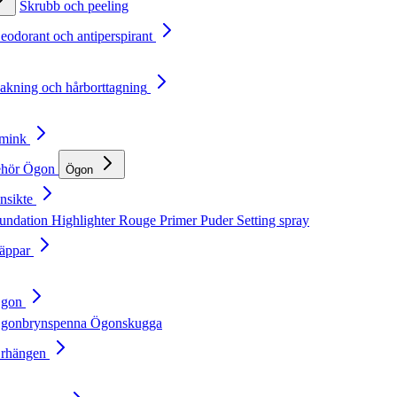
Skrubb och peeling
Deodorant och antiperspirant
Rakning och hårborttagning
Smink
ehör
Ögon
Ögon
nsikte
undation
Highlighter
Rouge
Primer
Puder
Setting spray
Läppar
Ögon
gonbrynspenna
Ögonskugga
Örhängen