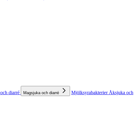
och diarré
Mjölksyrabakterier
Åksjuka och
Magsjuka och diarré