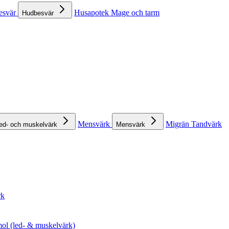
esvär
Husapotek
Mage och tarm
Hudbesvär
Mensvärk
Migrän
Tandvärk
ed- och muskelvärk
Mensvärk
rk
ol (led- & muskelvärk)