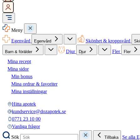
Meny
Egenvård
Skönhet & kroppsvård
Egenvård
Sk
Djur
Fler
Barn & förälder
Djur
Fler
Mina recept
Mina sidor
Min bonus
Mina ordrar & favoriter
Mina inställningar
Hitta apotek
kundservice@dozapotek.se
0771 23 10 00
Vanliga frågor
Sök
Se alla 
Tillbaka