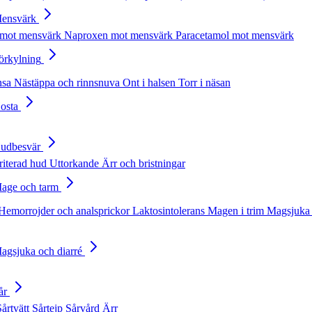
Mensvärk
 mot mensvärk
Naproxen mot mensvärk
Paracetamol mot mensvärk
Förkylning
nsa
Nästäppa och rinnsnuva
Ont i halsen
Torr i näsan
Hosta
Hudbesvär
rriterad hud
Uttorkande
Ärr och bristningar
Mage och tarm
Hemorrojder och analsprickor
Laktosintolerans
Magen i trim
Magsjuka 
Magsjuka och diarré
år
Sårtvätt
Sårtejp
Sårvård
Ärr