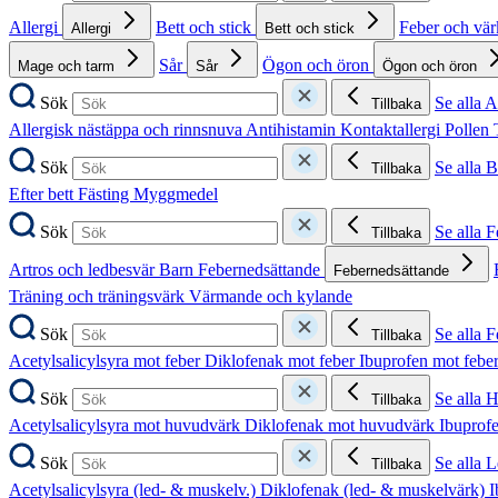
Allergi
Bett och stick
Feber och vä
Allergi
Bett och stick
Sår
Ögon och öron
Mage och tarm
Sår
Ögon och öron
Sök
Se alla A
Tillbaka
Allergisk nästäppa och rinnsnuva
Antihistamin
Kontaktallergi
Pollen
Sök
Se alla B
Tillbaka
Efter bett
Fästing
Myggmedel
Sök
Se alla 
Tillbaka
Artros och ledbesvär
Barn
Febernedsättande
Febernedsättande
Träning och träningsvärk
Värmande och kylande
Sök
Se alla 
Tillbaka
Acetylsalicylsyra mot feber
Diklofenak mot feber
Ibuprofen mot febe
Sök
Se alla 
Tillbaka
Acetylsalicylsyra mot huvudvärk
Diklofenak mot huvudvärk
Ibuprof
Sök
Se alla 
Tillbaka
Acetylsalicylsyra (led- & muskelv.)
Diklofenak (led- & muskelvärk)
I