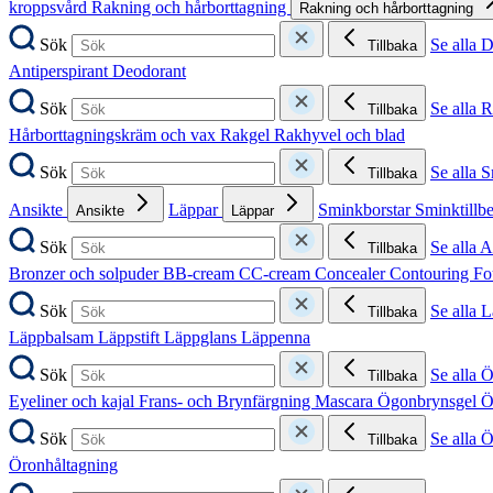
kroppsvård
Rakning och hårborttagning
Rakning och hårborttagning
Sök
Se alla 
Tillbaka
Antiperspirant
Deodorant
Sök
Se alla 
Tillbaka
Hårborttagningskräm och vax
Rakgel
Rakhyvel och blad
Sök
Se alla 
Tillbaka
Ansikte
Läppar
Sminkborstar
Sminktillb
Ansikte
Läppar
Sök
Se alla A
Tillbaka
Bronzer och solpuder
BB-cream
CC-cream
Concealer
Contouring
Fo
Sök
Se alla 
Tillbaka
Läppbalsam
Läppstift
Läppglans
Läppenna
Sök
Se alla 
Tillbaka
Eyeliner och kajal
Frans- och Brynfärgning
Mascara
Ögonbrynsgel
Ö
Sök
Se alla 
Tillbaka
Öronhåltagning