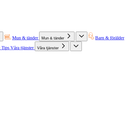
Mun & tänder
Barn & förälder
Mun & tänder
 Tips
Våra tjänster
Våra tjänster