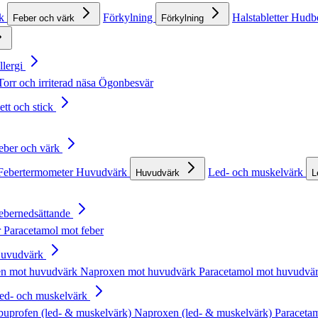
rk
Förkylning
Halstabletter
Hudb
Feber och värk
Förkylning
llergi
Torr och irriterad näsa
Ögonbesvär
ett och stick
Feber och värk
Febertermometer
Huvudvärk
Led- och muskelvärk
Huvudvärk
L
Febernedsättande
r
Paracetamol mot feber
Huvudvärk
en mot huvudvärk
Naproxen mot huvudvärk
Paracetamol mot huvudvä
Led- och muskelvärk
buprofen (led- & muskelvärk)
Naproxen (led- & muskelvärk)
Paracetam