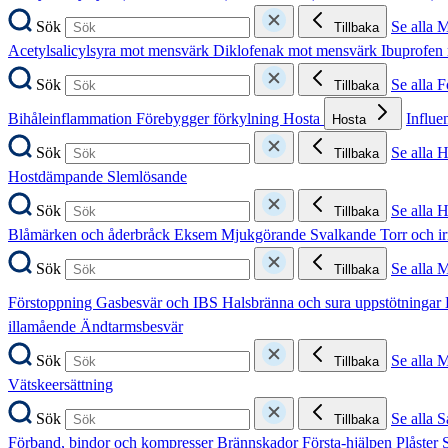
Sök
Se alla 
Tillbaka
Acetylsalicylsyra mot mensvärk
Diklofenak mot mensvärk
Ibuprofen
Sök
Se alla 
Tillbaka
Bihåleinflammation
Förebygger förkylning
Hosta
Influe
Hosta
Sök
Se alla 
Tillbaka
Hostdämpande
Slemlösande
Sök
Se alla 
Tillbaka
Blåmärken och åderbråck
Eksem
Mjukgörande
Svalkande
Torr och i
Sök
Se alla 
Tillbaka
Förstoppning
Gasbesvär och IBS
Halsbränna och sura uppstötningar
illamående
Ändtarmsbesvär
Sök
Se alla 
Tillbaka
Vätskeersättning
Sök
Se alla S
Tillbaka
Förband, bindor och kompresser
Brännskador
Första-hjälpen
Plåster