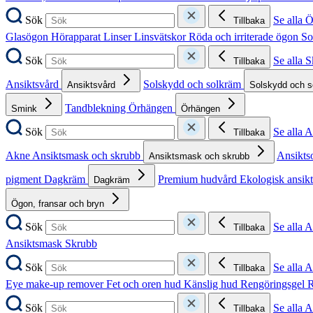
Sök
Se alla 
Tillbaka
Glasögon
Hörapparat
Linser
Linsvätskor
Röda och irriterade ögon
So
Sök
Se alla 
Tillbaka
Ansiktsvård
Solskydd och solkräm
Ansiktsvård
Solskydd och 
Tandblekning
Örhängen
Smink
Örhängen
Sök
Se alla 
Tillbaka
Akne
Ansiktsmask och skrubb
Ansikts
Ansiktsmask och skrubb
pigment
Dagkräm
Premium hudvård
Ekologisk ansik
Dagkräm
Ögon, fransar och bryn
Sök
Se alla 
Tillbaka
Ansiktsmask
Skrubb
Sök
Se alla 
Tillbaka
Eye make-up remover
Fet och oren hud
Känslig hud
Rengöringsgel
R
Sök
Se alla 
Tillbaka