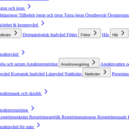
Ögon och öron
lglasögon
Tillbehör ögon och öron
Torra ögon
Öronbesvär
Öronpropp
Skönhet & kroppsvård
Dermatologisk hudvård
Fötter
Hår
solkräm
Fötter
Hår
Ansiktsvård
olja och serum
Ansiktsrengöring
Ansiktsvatten o
Ansiktsrengöring
tsvård
Koreansk hudvård
Läppvård
Nattkräm
Presentas
Nattkräm
Ansiktsmask och skrubb
Ansiktsrengöring
engöringskräm
Rengöringsmjölk
Rengöringsmousse
Rengöringspads
Ansiktsvård för män