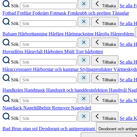
Sök
Se alla F
Tillbaka
Fotbad
Fotfilar
Fotkräm
Fotmask
Fotskrubb och peeling
Tånaglar
Sök
Se alla 
Tillbaka
Balsam
Hårborttagning
Hårfärg
Hårinpackning
Hårolja
Hårproblem
Sök
Se alla 
Tillbaka
Huvudlöss
Håravfall
Hårbotten
Mjäll
Torr hårbotten
Sök
Se alla H
Tillbaka
Håraccessoarer
Hårborstar och kammar
Stylingprodukter
Värmeskyd
Sök
Se alla 
Tillbaka
Handkräm
Handmask
Handsprit och handdesinfektion
Handtvål
Nag
Sök
Se alla 
Tillbaka
Nagellack
Nageltillbehör
Remover
Nagelvård
Sök
Se alla 
Tillbaka
Bad
Brun utan sol
Deodorant och antiperspirant
Deodorant och antipe