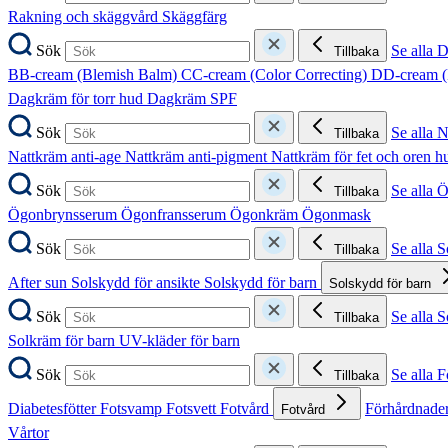
Rakning och skäggvård
Skäggfärg
Sök
Se alla 
Tillbaka
BB-cream (Blemish Balm)
CC-cream (Color Correcting)
DD-cream (
Dagkräm för torr hud
Dagkräm SPF
Sök
Se alla 
Tillbaka
Nattkräm anti-age
Nattkräm anti-pigment
Nattkräm för fet och oren 
Sök
Se alla 
Tillbaka
Ögonbrynsserum
Ögonfransserum
Ögonkräm
Ögonmask
Sök
Se alla 
Tillbaka
After sun
Solskydd för ansikte
Solskydd för barn
Solskydd för barn
Sök
Se alla 
Tillbaka
Solkräm för barn
UV-kläder för barn
Sök
Se alla F
Tillbaka
Diabetesfötter
Fotsvamp
Fotsvett
Fotvård
Förhårdnader
Fotvård
Vårtor