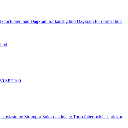
fet och oren hud
Dagkräm för känslig hud
Dagkräm för normal hud
 hud
 50
SPF 100
ch avlastning
Strumpor
Sulor och inlägg
Torra fötter och hälsprickor