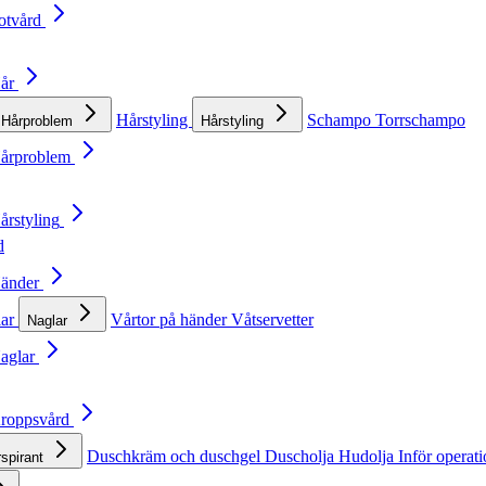
otvård
Hår
Hårstyling
Schampo
Torrschampo
Hårproblem
Hårstyling
Hårproblem
årstyling
d
Händer
lar
Vårtor på händer
Våtservetter
Naglar
Naglar
Kroppsvård
Duschkräm och duschgel
Duscholja
Hudolja
Inför operat
rspirant